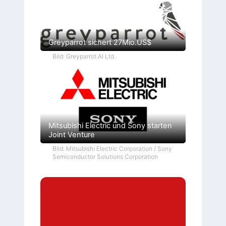
Greyparrot sichert 27Mio.US$
Bild: Greyparrot.AI Ltd.
Mitsubishi Electric und Sony starten
Joint Venture
Bild: Mitsubishi Electric Corporation / Sony
Semiconductor Solutions Corporation