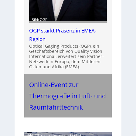
Bild: OGP
OGP stärkt Präsenz in EMEA-
Region
Optical Gaging Products (OGP), ein
Geschäftsbereich von Quality Vision
International, erweitert sein Partner-
Netzwerk in Europa, dem Mittleren
Osten und Afrika (EMEA).
Online-Event zur
Thermografie in Luft- und
Raumfahrttechnik
Bild: ©Becom Electronics GmbH