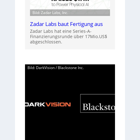
Bild: Zadar Labs, Inc.
Zadar Labs baut Fertigung aus
Zadar Labs hat eine Series-A-
Finanzierungsrunde über 17Mio.US$
abgeschlossen.
Bild: DarkVision / Blackstone Inc.