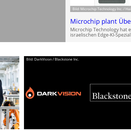
Bild: Microchip Technology Inc. / Hai
Microchip plant Üb
Microchip Technology hat 
israelischen Edge-KI-Spezial
Bild: DarkVision / Blackstone Inc.