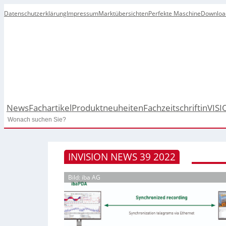
Datenschutzerklärung
Impressum
Marktübersichten
Perfekte Maschine
Downloa
News
Fachartikel
Produktneuheiten
Fachzeitschrift
inVISI
Search
INVISION NEWS 39 2022
Bild: iba AG