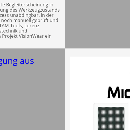
te Begleiterscheinung in
hung des Werkzeugzustands
ozess unabdingbar. In der
l noch manuell geprüft und
 TAM-Tools, Lorenz
gstechnik und
 Projekt VisionWear ein
igung aus