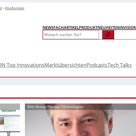
d
Abo
Kontakt
NEWS
FACHARTIKEL
PRODUKTNEUHEITEN
INVISIO
Search
ON Top Innovations
Marktübersichten
Podcasts
Tech Talks
Bild: Restar Framos Technologies