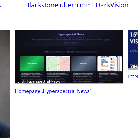
s
Blackstone übernimmt DarkVision
Bild
Inte
Bild: Hyperspectral News
Homepage ‚Hyperspectral News‘