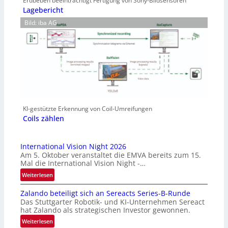
Erdbeben beeinträchtigt Fertigung von Sony-Bildsensoren
Lagebericht
Bild: iba AG
KI-gestützte Erkennung von Coil-Umreifungen
Coils zählen
International Vision Night 2026
Am 5. Oktober veranstaltet die EMVA bereits zum 15.
Mal die International Vision Night -…
:
Weiterlesen
I
Zalando beteiligt sich an Sereacts Series-B-Runde
n
Das Stuttgarter Robotik- und KI-Unternehmen Sereact
t
hat Zalando als strategischen Investor gewonnen.
e
:
Weiterlesen
r