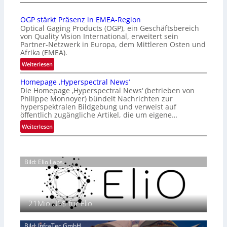
Z
n
a
a
OGP stärkt Präsenz in EMEA-Region
l
t
Optical Gaging Products (OGP), ein Geschäftsbereich
a
i
von Quality Vision International, erweitert sein
n
o
Partner-Netzwerk in Europa, dem Mittleren Osten und
d
Afrika (EMEA).
n
o
a
:
Weiterlesen
b
l
O
e
Homepage ‚Hyperspectral News‘
V
G
t
Die Homepage ‚Hyperspectral News‘ (betrieben von
i
P
Philippe Monnoyer) bündelt Nachrichten zur
e
s
s
hyperspektralen Bildgebung und verweist auf
i
i
t
öffentlich zugängliche Artikel, die um eigene…
l
o
ä
:
Weiterlesen
i
n
r
H
g
N
k
o
t
i
t
m
s
g
P
Bild: Elio Labs.
e
i
h
r
p
c
t
ä
a
h
2
s
g
a
0
e
21Mio.US$ für Elio
e
n
2
n
‚
S
6
z
H
e
Bild: InfraTec GmbH