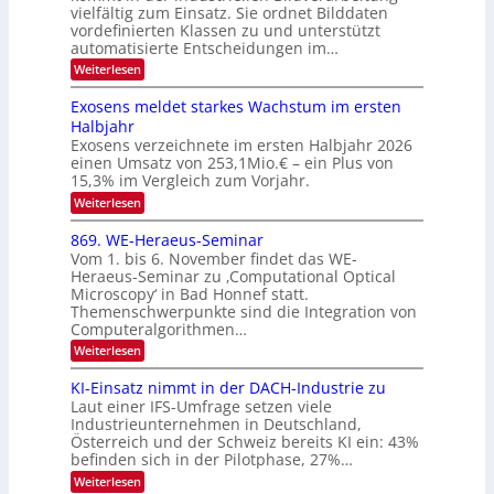
u
vielfältig zum Einsatz. Sie ordnet Bilddaten
z
e
vordefinierten Klassen zu und unterstützt
f
u
c
automatisierte Entscheidungen im…
d
E
h
:
Weiterlesen
e
l
T
W
r
e
e
a
Exosens meldet starkes Wachstum im ersten
V
n
k
Halbjahr
l
n
I
Exosens verzeichnete im ersten Halbjahr 2026
t
k
d
S
einen Umsatz von 253,1Mio.€ – ein Plus von
i
r
s
e
I
15,3% im Vergleich zum Vorjahr.
o
K
O
:
Weiterlesen
n
I
E
N
m
i
x
869. WE-Heraeus-Seminar
i
2
o
k
t
Vom 1. bis 6. November findet das WE-
0
s
d
-
Heraeus-Seminar zu ‚Computational Optical
e
2
e
u
Microscopy‘ in Bad Honnef statt.
n
n
6
Themenschwerpunkte sind die Integration von
s
n
k
m
Computeralgorithmen…
t
d
e
:
Weiterlesen
B
l
8
d
i
6
KI-Einsatz nimmt in der DACH-Industrie zu
e
l
9
t
Laut einer IFS-Umfrage setzen viele
.
d
s
Industrieunternehmen in Deutschland,
W
t
v
Österreich und der Schweiz bereits KI ein: 43%
E
a
befinden sich in der Pilotphase, 27%…
-
e
r
H
k
r
:
Weiterlesen
e