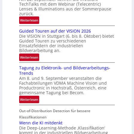
b
TechTalks mit dem Webinar (Telecentric)
e
Lenses & Illuminations aus der Sommerpause
g
zurück.
r
:
Weiterlesen
e
R
n
Guided Touren auf der VISION 2026
ü
z
Die VISION in Stuttgart (6. bis 8. Oktober) bietet
c
t
Guided Touren zu verschiedenen
k
Einsatzfeldern der industriellen
e
k
Bildverarbeitung an.
M
e
:
ö
Weiterlesen
h
G
g
r
Tagung zu Elektronik- und Bildverarbeitungs-
u
l
d
Trends
i
i
e
Am 8. und 9. September veranstalten die
d
c
r
Fachabteilungen VDMA Machine Vision und
e
h
Productronic in Hochstraß, Österreich, eine
i
d
k
gemeinsame Tagung bei Becom.
n
T
e
:
Weiterlesen
V
o
i
T
I
u
t
Out-of-Distribution Detection für bessere
a
S
r
e
g
I
Klassifikationen
e
n
u
Wenn die KI mitdenkt
O
n
Die Deep-Learning-Methode ‚Klassifikation‘
n
N
a
kommt in der industriellen Bildverarbeitung
g
T