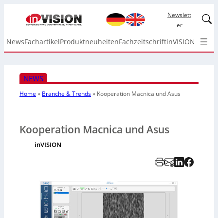
Newslett
Linked
er
News
Fachartikel
Produktneuheiten
Fachzeitschrift
inVISION Top I
NEWS
Home
»
Branche & Trends
»
Kooperation Macnica und Asus
Kooperation Macnica und Asus
inVISION