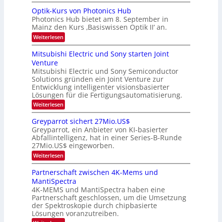
e
K
a
r
s
I
Optik-Kurs von Photonics Hub
a
r
W
-
e
Photonics Hub bietet am 8. September in
a
E
b
u
Mainz den Kurs ‚Basiswissen Optik II‘ an.
c
i
e
s
h
n
:
Weiterlesen
-
i
s
s
O
S
t
a
t
p
Mitsubishi Electric und Sony starten Joint
e
u
t
t
u
m
Venture
m
z
i
i
n
i
n
Mitsubishi Electric und Sony Semiconductor
k
n
m
i
Solutions gründen ein Joint Venture zur
-
g
a
e
m
K
Entwicklung intelligenter visionsbasierter
s
r
r
m
u
Lösungen für die Fertigungsautomatisierung.
-
s
t
r
:
t
Weiterlesen
i
s
T
M
e
n
v
r
i
n
d
o
Greyparrot sichert 27Mio.US$
t
H
e
e
n
Greyparrot, ein Anbieter von KI-basierter
s
a
r
P
n
Abfallintelligenz, hat in einer Series-B-Runde
u
l
D
h
d
27Mio.US$ eingeworben.
b
b
A
o
i
j
C
s
t
:
Weiterlesen
s
a
H
o
G
h
h
-
n
r
Partnerschaft zwischen 4K-Mems und
i
r
I
i
e
MantiSpectra
E
n
c
y
l
d
4K-MEMS und MantiSpectra haben eine
s
p
e
u
H
Partnerschaft geschlossen, um die Umsetzung
a
c
s
u
r
der Spektroskopie durch chipbasierte
t
t
b
r
Lösungen voranzutreiben.
r
r
o
i