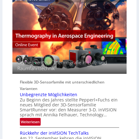
i
y
r
n
p
e
E
e
a
M
r
c
E
s
t
A
p
s
-
e
S
R
c
e
e
t
r
g
r
i
i
Online-Event zur Thermografie in Luft- und
a
e
o
Raumfahrttechnik
l
s
n
N
-
e
B
Flexible 3D-Sensorfamilie mit unterschiedlichen
w
-
Varianten
s
R
Unbegrenzte Möglichkeiten
‘
u
Zu Beginn des Jahres stellte Pepperl+Fuchs ein
n
neues Mitglied der 3D-Sensorfamilie
SmartRunner vor: den Measurer 3-D. inVISION
d
sprach mit Annika Felhauer, Technology…
e
:
Weiterlesen
U
Rückkehr der inVISION TechTalks
n
Am 22. September kehren die inVISION