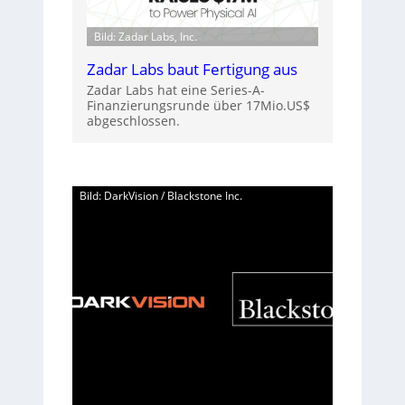
Bild: Zadar Labs, Inc.
Zadar Labs baut Fertigung aus
Zadar Labs hat eine Series-A-
Finanzierungsrunde über 17Mio.US$
abgeschlossen.
Bild: DarkVision / Blackstone Inc.