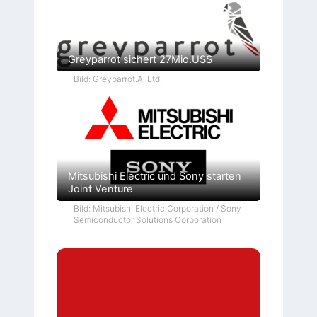
Greyparrot sichert 27Mio.US$
Bild: Greyparrot.AI Ltd.
Mitsubishi Electric und Sony starten
Joint Venture
Bild: Mitsubishi Electric Corporation / Sony
Semiconductor Solutions Corporation