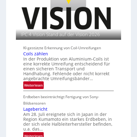
s
t
i
n
t
e
e
b
i
n
r
t
a
e
u
u
n
t
IPC 4 Vision Stand auf der Vision 2026
s
l
e
KI-gestützte Erkennung von Coil-Umreifungen
i
Coils zählen
In der Produktion von Aluminium-Coils ist
t
eine korrekte Umreifung entscheidend für
e
einen sicheren Transport und
r
Handhabung. Fehlende oder nicht korrekt
i
angebrachte Umreifungsbänder…
n
:
Weiterlesen
C
Erdbeben beeinträchtigt Fertigung von Sony-
o
i
Bildsensoren
l
Lagebericht
Am 28. Juli ereignete sich in Japan in der
s
Region Kumamoto ein starkes Erdbeben, in
z
der sich viele Halbleiterhersteller befinden,
ä
u.a. das…
h
:
Weiterlesen