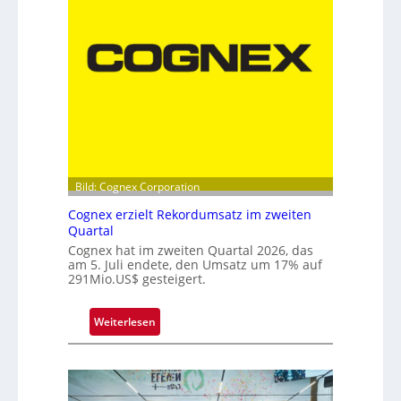
k
p
p
e
l
s
p
i
t
z
e
Bild: Cognex Corporation
b
Cognex erzielt Rekordumsatz im zweiten
e
Quartal
i
Cognex hat im zweiten Quartal 2026, das
m
am 5. Juli endete, den Umsatz um 17% auf
F
291Mio.US$ gesteigert.
r
a
:
Weiterlesen
u
C
n
o
h
g
o
n