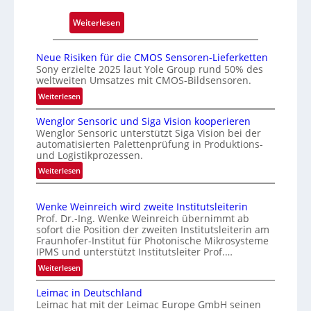
l
a
:
Weiterlesen
s
L
s
e
Neue Risiken für die CMOS Sensoren-Lieferketten
u
i
Sony erzielte 2025 laut Yole Group rund 50% des
n
weltweiten Umsatzes mit CMOS-Bildsensoren.
c
g
h
:
Weiterlesen
i
N
t
Wenglor Sensoric und Siga Vision kooperieren
e
n
e
Wenglor Sensoric unterstützt Siga Vision bei der
u
C
s
automatisierten Palettenprüfung in Produktions-
e
h
P
und Logistikprozessen.
R
i
l
:
Weiterlesen
i
n
u
W
s
a
e
s
i
Wenke Weinreich wird zweite Institutsleiterin
n
b
k
Prof. Dr.-Ing. Wenke Weinreich übernimmt ab
g
e
e
sofort die Position der zweiten Institutsleiterin am
l
Fraunhofer-Institut für Photonische Mikrosysteme
i
n
o
IPMS und unterstützt Institutsleiter Prof.…
f
m
r
:
ü
Weiterlesen
A
S
W
r
u
e
Leimac in Deutschland
e
d
f
n
Leimac hat mit der Leimac Europe GmbH seinen
n
i