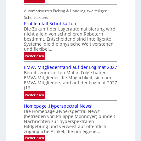
l
L
e
Automatisiertes Picking & Handling zweiteiliger
a
n
g
Schuhkartons
e
Problemfall Schuhkarton
Die Zukunft der Lagerautomatisierung wird
b
nicht allein von schnelleren Robotern
e
bestimmt. Entscheidend sind intelligente
r
Systeme, die die physische Welt verstehen
i
und flexibel…
c
:
Weiterlesen
h
P
t
EMVA-Mitgliederstand auf der Logimat 2027
r
Bereits zum vierten Mal in Folge haben
o
EMVA-Mitglieder die Möglichkeit, sich am
b
EMVA-Mitgliederstand auf der Logimat 2027
l
(16.
e
:
Weiterlesen
m
E
f
Homepage ‚Hyperspectral News‘
M
a
Die Homepage ‚Hyperspectral News‘
V
l
(betrieben von Philippe Monnoyer) bündelt
A
Nachrichten zur hyperspektralen
l
-
Bildgebung und verweist auf öffentlich
S
M
zugängliche Artikel, die um eigene…
c
i
:
Weiterlesen
h