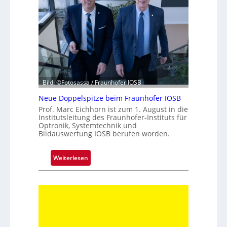
a
h
r
z
e
h
n
t
Bild: ©Fotosassa / Fraunhofer IOSB
e
Neue Doppelspitze beim Fraunhofer IOSB
K
Prof. Marc Eichhorn ist zum 1. August in die
a
Institutsleitung des Fraunhofer-Instituts für
m
Optronik, Systemtechnik und
Bildauswertung IOSB berufen worden.
e
r
a
:
Weiterlesen
t
N
e
e
c
u
h
e
n
D
i
o