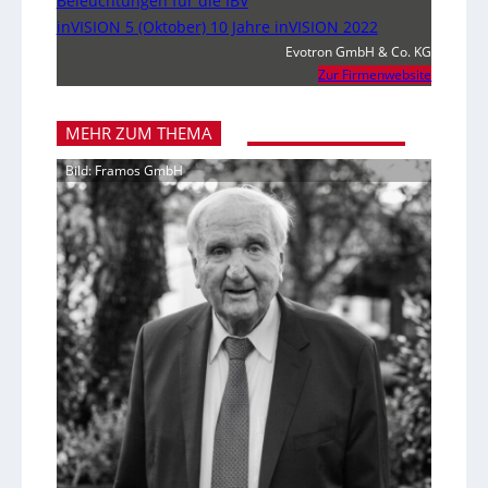
Beleuchtungen für die IBV
inVISION 5 (Oktober) 10 Jahre inVISION 2022
Evotron GmbH & Co. KG
Zur Firmenwebsite
MEHR ZUM THEMA
Bild: Framos GmbH