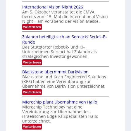
H
t
u
o
International Vision Night 2026
g
m
h
Am 5. Oktober veranstaltet die EMVA
l
e
k
bereits zum 15. Mal die International Vision
p
i
Night – am Vorabend der Vision-Messe.
a
a
e
g
r
:
Weiterlesen
d
e
I
t
‚
e
n
Zalando beteiligt sich an Sereacts Series-B-
o
H
t
r
Runde
y
n
e
s
p
Das Stuttgarter Robotik- und KI-
r
e
Unternehmen Sereact hat Zalando als
n
t
r
a
strategischen Investor gewonnen.
a
s
t
:
Weiterlesen
p
n
i
Z
e
o
d
a
c
Blackstone übernimmt DarkVision
n
a
l
t
a
Blackstone und Koch Engineered Solutions
a
r
u
l
(KES) haben eine Vereinbarung zur
n
a
V
f
Übernahme von DarkVision unterzeichnet.
d
l
i
d
o
N
:
Weiterlesen
s
b
e
e
B
i
e
w
l
o
r
Microchip plant Übernahme von Hailo
t
s
a
n
Microchip Technology hat eine
L
e
‘
c
N
i
Vereinbarung zur Übernahme des
k
o
i
l
israelischen Edge-KI-Spezialisten Hailo
s
g
g
i
unterzeichnet.
t
h
g
i
o
t
:
Weiterlesen
t
n
2
m
M