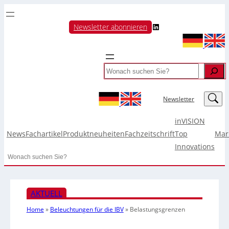
LinkedIn
Newsletter abonnieren
Search
LinkedIn
Newsletter
inVISION
News
Fachartikel
Produktneuheiten
Fachzeitschrift
Top
Mar
Innovations
Search
AKTUELL
Home
»
Beleuchtungen für die IBV
»
Belastungsgrenzen