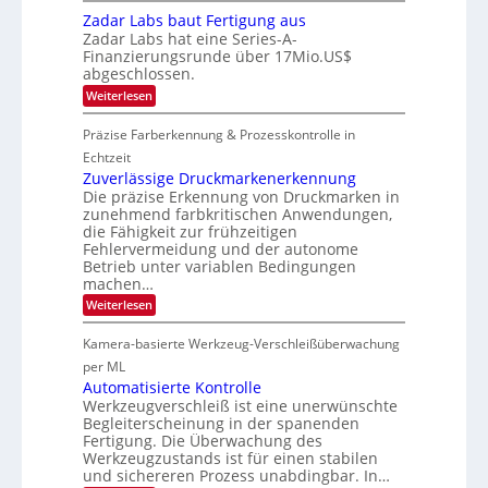
s
e
0
i
a
i
Zadar Labs baut Fertigung aus
ü
2
c
c
t
b
Zadar Labs hat eine Series-A-
6
r
h
e
Finanzierungsrunde über 17Mio.US$
2
o
a
r
abgeschlossen.
c
0
n
n
h
S
:
Weiterlesen
2
i
i
e
Z
m
7
p
r
a
m
Präzise Farberkennung & Prozesskontrolle in
p
e
d
t
l
a
a
Echtzeit
D
a
c
r
a
Zuverlässige Druckmarkenerkennung
n
t
L
r
Die präzise Erkennung von Druckmarken in
t
s
a
k
Ü
zunehmend farbkritischen Anwendungen,
S
b
V
b
die Fähigkeit zur frühzeitigen
e
s
i
e
r
Fehlervermeidung und der autonome
b
s
r
i
a
Betrieb unter variablen Bedingungen
i
n
e
u
o
machen…
a
s
t
n
h
:
Weiterlesen
-
F
m
Z
B
e
e
u
-
r
Kamera-basierte Werkzeug-Verschleißüberwachung
v
v
R
t
o
e
per ML
u
i
n
r
n
g
Automatisierte Kontrolle
H
l
d
u
Werkzeugverschleiß ist eine unerwünschte
a
ä
e
n
Begleiterscheinung in der spanenden
i
s
g
Fertigung. Die Überwachung des
l
s
a
o
Werkzeugzustands ist für einen stabilen
i
u
g
und sichereren Prozess unabdingbar. In…
s
e