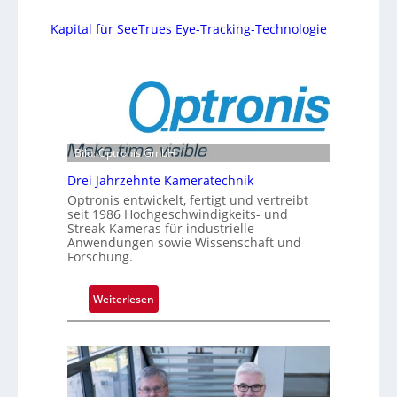
Kapital für SeeTrues Eye-Tracking-Technologie
Bild: Optronis GmbH
Drei Jahrzehnte Kameratechnik
Optronis entwickelt, fertigt und vertreibt
seit 1986 Hochgeschwindigkeits- und
Streak-Kameras für industrielle
Anwendungen sowie Wissenschaft und
Forschung.
:
Weiterlesen
D
r
e
i
J