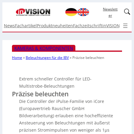
Newslett
Linked
er
News
Fachartikel
Produktneuheiten
Fachzeitschrift
inVISION Top I
KAMERAS & KOMPONENTEN
Home
»
Beleuchtungen für die IBV
»
Präzise beleuchten
Extrem schneller Controller für LED-
Multistrobe-Beleuchtungen
Präzise beleuchten
Die Controller der iPulse-Familie von iCore
(Europavertrieb Rauscher GmbH
Bildverarbeitung) erlauben eine hocheffiziente
Ansteuerung von Beleuchtungen mit äußerst
präzisen Stromimpulsen von weniger als 1µs