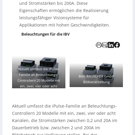
und Stromstärken bis 200A. Diese
Eigenschaften ermöglichen die Realisierung
leistungsfähiger Visionsysteme für
Applikationen mit hohen Geschwindigkeiten.
Beleuchtungen für die IBV
Aktuell umfasst die iPulse-
Familie an Beleuchtungs-
Bild: RAUSCHER GmbH
Controllern 20 Modelle mit
Bildverarbeitung
ein, zwei, vier oder acht
Kanälen, die Stromstärken
zwischen 0,2 und 20A im
Dauerbetrieb bzw. zwischen 2
Aktuell umfasst die iPulse-Familie an Beleuchtungs-
und 200A im Blitzbetrieb zur
Controllern 20 Modelle mit ein, zwei, vier oder acht
Verfügung stellen.
–
Bild:
Kanälen, die Stromstärken zwischen 0,2 und 20A im
Rauscher GmbH
Bildverarbeitung
Dauerbetrieb bzw. zwischen 2 und 200A im
Blitzbetrieb zur Verfügung stellen. Bei der