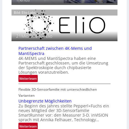
e
6
o
n
g
Bild: Elio Labs.
z
r
i
a
n
f
E
i
21Mio.US$ für Elio
M
e
E
i
A
Partnerschaft zwischen 4K-Mems und
n
-
MantiSpectra
L
R
4K-MEMS und MantiSpectra haben eine
u
Partnerschaft geschlossen, um die Umsetzung
e
f
der Spektroskopie durch chipbasierte
g
t
Lösungen voranzutreiben.
i
-
:
Weiterlesen
o
u
P
n
n
Flexible 3D-Sensorfamilie mit unterschiedlichen
a
d
r
Varianten
R
t
Unbegrenzte Möglichkeiten
a
Zu Beginn des Jahres stellte Pepperl+Fuchs ein
n
u
neues Mitglied der 3D-Sensorfamilie
e
SmartRunner vor: den Measurer 3-D. inVISION
m
r
sprach mit Annika Felhauer, Technology…
f
s
a
:
Weiterlesen
c