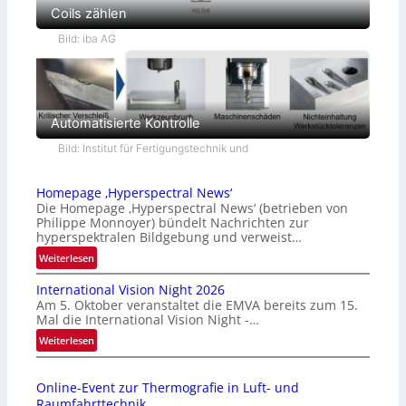
Coils zählen
Bild: iba AG
Automatisierte Kontrolle
Bild: Institut für Fertigungstechnik und
Homepage ‚Hyperspectral News‘
Die Homepage ‚Hyperspectral News‘ (betrieben von
Philippe Monnoyer) bündelt Nachrichten zur
hyperspektralen Bildgebung und verweist…
:
Weiterlesen
H
International Vision Night 2026
o
Am 5. Oktober veranstaltet die EMVA bereits zum 15.
m
Mal die International Vision Night -…
e
:
Weiterlesen
p
I
a
n
g
Online-Event zur Thermografie in Luft- und
t
e
Raumfahrttechnik