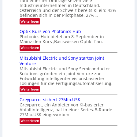
Laut einer IFS-Umfrage setzen viele
.
s
Industrieunternehmen in Deutschland,
W
t
Österreich und der Schweiz bereits KI ein: 43%
E
a
befinden sich in der Pilotphase, 27%…
-
r
H
k
:
Weiterlesen
e
e
K
r
s
I
Optik-Kurs von Photonics Hub
a
W
-
e
Photonics Hub bietet am 8. September in
a
E
u
Mainz den Kurs ‚Basiswissen Optik II‘ an.
c
i
s
h
n
:
Weiterlesen
-
s
s
O
S
t
a
p
Mitsubishi Electric und Sony starten Joint
e
u
t
t
m
Venture
m
z
i
i
i
n
Mitsubishi Electric und Sony Semiconductor
k
n
m
i
Solutions gründen ein Joint Venture zur
-
a
e
m
K
Entwicklung intelligenter visionsbasierter
r
r
m
u
Lösungen für die Fertigungsautomatisierung.
s
t
r
:
t
Weiterlesen
i
s
M
e
n
v
i
n
d
o
Greyparrot sichert 27Mio.US$
t
H
e
n
Greyparrot, ein Anbieter von KI-basierter
s
a
r
P
Abfallintelligenz, hat in einer Series-B-Runde
u
l
D
h
27Mio.US$ eingeworben.
b
b
A
o
i
j
C
t
:
Weiterlesen
s
a
H
o
G
h
h
-
n
r
i
r
I
i
e
E
n