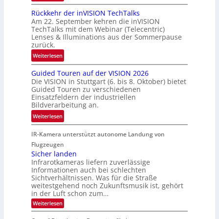
h
U
h
Rückkehr der inVISION TechTalks
r
n
a
Am 22. September kehren die inVISION
t
b
f
TechTalks mit dem Webinar (Telecentric)
t
e
t
Lenses & Illuminations aus der Sommerpause
e
g
zurück.
z
c
r
w
:
Weiterlesen
h
e
i
R
n
n
s
Guided Touren auf der VISION 2026
ü
i
z
Die VISION in Stuttgart (6. bis 8. Oktober) bietet
c
c
k
t
Guided Touren zu verschiedenen
h
k
Einsatzfeldern der industriellen
e
e
k
Bildverarbeitung an.
M
n
e
:
ö
Weiterlesen
4
h
G
g
K
r
IR-Kamera unterstützt autonome Landung von
u
l
-
d
i
i
Flugzeugen
M
e
d
c
Sicher landen
e
r
Infrarotkameras liefern zuverlässige
e
h
m
i
Informationen auch bei schlechten
d
k
s
n
Sichtverhältnissen. Was für die Straße
T
e
u
weitestgehend noch Zukunftsmusik ist, gehört
V
o
i
in der Luft schon zum…
n
I
u
t
d
:
Weiterlesen
S
r
e
S
M
I
i
e
n