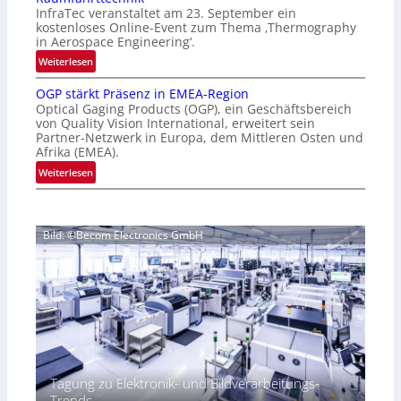
e
‚
InfraTec veranstaltet am 23. September ein
r
H
kostenloses Online-Event zum Thema ‚Thermography
n
y
in Aerospace Engineering‘.
a
p
:
Weiterlesen
t
e
O
i
r
OGP stärkt Präsenz in EMEA-Region
n
o
Optical Gaging Products (OGP), ein Geschäftsbereich
s
l
n
von Quality Vision International, erweitert sein
p
i
Partner-Netzwerk in Europa, dem Mittleren Osten und
a
e
n
Afrika (EMEA).
l
c
e
:
Weiterlesen
V
t
-
O
i
r
E
G
s
a
v
P
i
l
e
Bild: ©Becom Electronics GmbH
s
o
N
n
t
n
e
t
ä
N
w
z
r
i
s
u
k
g
‘
r
t
h
T
P
t
h
r
2
e
ä
0
Tagung zu Elektronik- und Bildverarbeitungs-
r
s
2
Trends
m