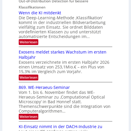
Out-of-Distribution Detection für bessere
a
O
c
n
n
h
Klassifikationen
N
a
e
t
Wenn die KI mitdenkt
T
r
u
Die Deep-Learning-Methode ‚Klassifikation‘
i
e
l
f
kommt in der industriellen Bildverarbeitung
a
S
c
vielfältig zum Einsatz. Sie ordnet Bilddaten
d
n
p
h
vordefinierten Klassen zu und unterstützt
d
e
e
e
T
automatisierte Entscheidungen im…
r
n
c
a
:
Weiterlesen
V
t
W
l
I
e
r
Exosens meldet starkes Wachstum im ersten
k
n
S
a
Halbjahr
s
n
I
Exosens verzeichnete im ersten Halbjahr 2026
d
O
einen Umsatz von 253,1Mio.€ – ein Plus von
i
e
15,3% im Vergleich zum Vorjahr.
N
K
2
:
Weiterlesen
I
E
0
m
x
869. WE-Heraeus-Seminar
i
2
o
t
Vom 1. bis 6. November findet das WE-
s
6
d
Heraeus-Seminar zu ‚Computational Optical
e
e
Microscopy‘ in Bad Honnef statt.
n
n
Themenschwerpunkte sind die Integration von
s
k
m
Computeralgorithmen…
t
e
:
Weiterlesen
l
8
d
6
KI-Einsatz nimmt in der DACH-Industrie zu
e
9
t