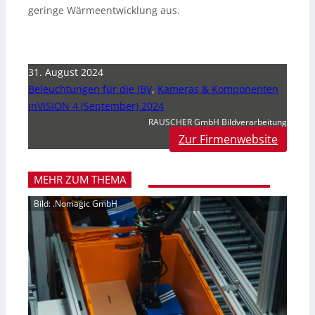
geringe Wärmeentwicklung aus.
31. August 2024
Beleuchtungen für die IBV
,
Kameras & Komponenten
inVISION 4 (September) 2024
RAUSCHER GmbH Bildverarbeitung
Zur Firmenwebsite
MEHR ZUM THEMA
Bild: .Nomagic GmbH