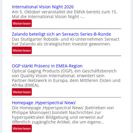
International Vision Night 2026
Am 5. Oktober veranstaltet die EMVA bereits zum 15.
Mal die International Vision Night -…
:
Weiterlesen
I
Zalando beteiligt sich an Sereacts Series-B-Runde
n
Das Stuttgarter Robotik- und KI-Unternehmen Sereact
t
hat Zalando als strategischen Investor gewonnen.
e
:
Weiterlesen
r
Z
n
a
a
OGP stärkt Präsenz in EMEA-Region
l
t
Optical Gaging Products (OGP), ein Geschäftsbereich
a
i
von Quality Vision International, erweitert sein
n
o
Partner-Netzwerk in Europa, dem Mittleren Osten und
d
Afrika (EMEA).
n
o
a
:
Weiterlesen
b
l
O
e
Homepage ‚Hyperspectral News‘
V
G
t
Die Homepage ‚Hyperspectral News‘ (betrieben von
i
P
Philippe Monnoyer) bündelt Nachrichten zur
e
s
s
hyperspektralen Bildgebung und verweist auf
i
i
t
öffentlich zugängliche Artikel, die um eigene…
l
o
ä
:
Weiterlesen
i
n
r