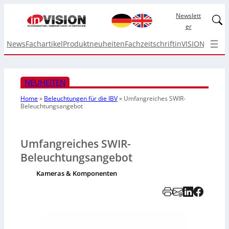
Newslett
Linked
er
News
Fachartikel
Produktneuheiten
Fachzeitschrift
inVISION Top I
NEUHEITEN
Home
»
Beleuchtungen für die IBV
»
Umfangreiches
SWIR-
Beleuchtungsangebot
Umfangreiches SWIR-
Beleuchtungsangebot
Kameras & Komponenten