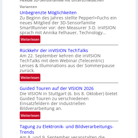
Flexible 3D-Sensorfamilie mit unterschiedlichen
w
-
Varianten
s
R
Unbegrenzte Möglichkeiten
‘
u
Zu Beginn des Jahres stellte Pepperl+Fuchs ein
n
neues Mitglied der 3D-Sensorfamilie
SmartRunner vor: den Measurer 3-D. inVISION
d
sprach mit Annika Felhauer, Technology…
e
:
Weiterlesen
U
Rückkehr der inVISION TechTalks
n
Am 22. September kehren die inVISION
b
TechTalks mit dem Webinar (Telecentric)
e
Lenses & Illuminations aus der Sommerpause
g
zurück.
r
:
Weiterlesen
e
R
n
Guided Touren auf der VISION 2026
ü
z
Die VISION in Stuttgart (6. bis 8. Oktober) bietet
c
t
Guided Touren zu verschiedenen
k
Einsatzfeldern der industriellen
e
k
Bildverarbeitung an.
M
e
:
ö
Weiterlesen
h
G
g
r
Tagung zu Elektronik- und Bildverarbeitungs-
u
l
d
Trends
i
i
e
Am 8. und 9. September veranstalten die