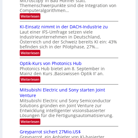
Microscopy‘ in Bad Honnef statt.
n
n
6
Themenschwerpunkte sind die Integration von
s
n
k
m
Computeralgorithmen…
t
d
e
:
Weiterlesen
B
l
8
d
i
6
KI-Einsatz nimmt in der DACH-Industrie zu
e
l
9
t
Laut einer IFS-Umfrage setzen viele
.
d
s
Industrieunternehmen in Deutschland,
W
t
v
Österreich und der Schweiz bereits KI ein: 43%
E
a
befinden sich in der Pilotphase, 27%…
-
e
r
H
k
r
:
Weiterlesen
e
e
K
a
r
s
I
Optik-Kurs von Photonics Hub
a
r
W
-
e
Photonics Hub bietet am 8. September in
a
E
b
u
Mainz den Kurs ‚Basiswissen Optik II‘ an.
c
i
e
s
h
n
:
Weiterlesen
-
i
s
s
O
S
t
a
t
p
Mitsubishi Electric und Sony starten Joint
e
u
t
t
u
m
Venture
m
z
i
i
n
i
n
Mitsubishi Electric und Sony Semiconductor
k
n
m
i
Solutions gründen ein Joint Venture zur
-
g
a
e
m
K
Entwicklung intelligenter visionsbasierter
s
r
r
m
u
Lösungen für die Fertigungsautomatisierung.
-
s
t
r
:
t
Weiterlesen
i
s
T
M
e
n
v
r
i
n
d
o
Greyparrot sichert 27Mio.US$
t
H
e
e
n
Greyparrot, ein Anbieter von KI-basierter