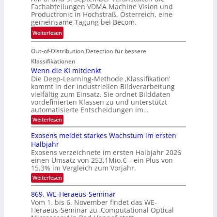
d
c
r
Fachabteilungen VDMA Machine Vision und
e
h
Productronic in Hochstraß, Österreich, eine
i
d
k
gemeinsame Tagung bei Becom.
n
T
e
:
Weiterlesen
V
o
i
T
I
u
t
Out-of-Distribution Detection für bessere
a
S
r
e
g
I
Klassifikationen
e
n
u
Wenn die KI mitdenkt
O
n
Die Deep-Learning-Methode ‚Klassifikation‘
n
N
a
kommt in der industriellen Bildverarbeitung
g
T
u
vielfältig zum Einsatz. Sie ordnet Bilddaten
z
e
vordefinierten Klassen zu und unterstützt
f
u
c
automatisierte Entscheidungen im…
d
E
h
:
Weiterlesen
e
l
T
W
r
e
e
a
Exosens meldet starkes Wachstum im ersten
V
n
k
Halbjahr
l
n
I
Exosens verzeichnete im ersten Halbjahr 2026
t
k
d
S
einen Umsatz von 253,1Mio.€ – ein Plus von
i
r
s
e
I
15,3% im Vergleich zum Vorjahr.
o
K
O
:
Weiterlesen
n
I
E
N
m
i
x
869. WE-Heraeus-Seminar
i
2
o
k
t
Vom 1. bis 6. November findet das WE-
0
s
d
-
Heraeus-Seminar zu ‚Computational Optical
e
2
e
u