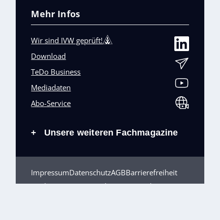
Mehr Infos
Wir sind IVW geprüft!
Download
TeDo Business
Mediadaten
Abo-Service
Unsere weiteren Fachmagazine
+
Impressum
Datenschutz
AGB
Barrierefreiheit
Cookies & Datenverarbeitung
Kontakt
© TeDo Verlag GmbH 2026 All rights reserved.