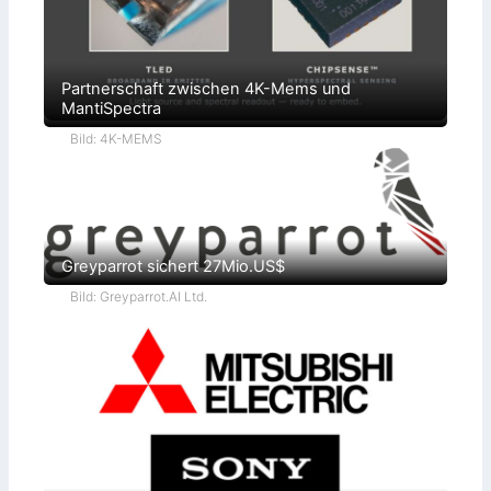
Partnerschaft zwischen 4K-Mems und
MantiSpectra
Bild: 4K-MEMS
Greyparrot sichert 27Mio.US$
Bild: Greyparrot.AI Ltd.