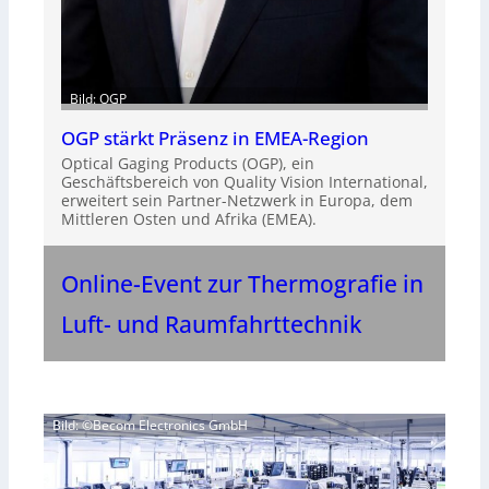
Bild: OGP
OGP stärkt Präsenz in EMEA-Region
Optical Gaging Products (OGP), ein
Geschäftsbereich von Quality Vision International,
erweitert sein Partner-Netzwerk in Europa, dem
Mittleren Osten und Afrika (EMEA).
Online-Event zur Thermografie in
Luft- und Raumfahrttechnik
Bild: ©Becom Electronics GmbH