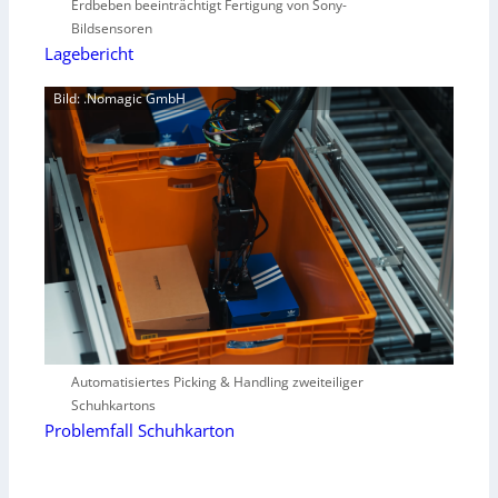
Erdbeben beeinträchtigt Fertigung von Sony-
Bildsensoren
Lagebericht
Bild: .Nomagic GmbH
Automatisiertes Picking & Handling zweiteiliger
Schuhkartons
Problemfall Schuhkarton