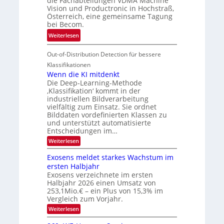
die Fachabteilungen VDMA Machine
e
h
Vision und Productronic in Hochstraß,
i
d
k
Österreich, eine gemeinsame Tagung
n
T
e
bei Becom.
V
o
i
:
Weiterlesen
I
u
t
T
S
r
e
Out-of-Distribution Detection für bessere
a
I
e
n
g
Klassifikationen
O
n
u
Wenn die KI mitdenkt
N
a
Die Deep-Learning-Methode
n
T
u
‚Klassifikation‘ kommt in der
g
e
industriellen Bildverarbeitung
f
z
c
vielfältig zum Einsatz. Sie ordnet
d
u
h
Bilddaten vordefinierten Klassen zu
e
E
und unterstützt automatisierte
T
r
Entscheidungen im…
l
a
V
e
:
Weiterlesen
l
I
W
k
k
e
S
Exosens meldet starkes Wachstum im
t
s
n
I
ersten Halbjahr
r
n
Exosens verzeichnete im ersten
O
d
o
Halbjahr 2026 einen Umsatz von
i
N
n
e
253,1Mio.€ – ein Plus von 15,3% im
2
K
i
Vergleich zum Vorjahr.
I
0
k
:
Weiterlesen
m
2
E
-
i
6
x