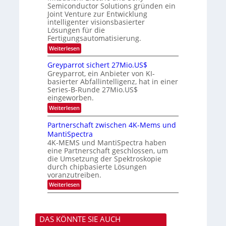
m
Semiconductor Solutions gründen ein
-
n
e
m
K
n
Joint Venture zur Entwicklung
d
t
u
H
intelligenter visionsbasierter
i
s
r
a
Lösungen für die
n
s
l
Fertigungsautomatisierung.
d
v
b
e
o
:
j
Weiterlesen
r
n
M
a
D
P
i
h
Greyparrot sichert 27Mio.US$
A
h
t
r
Greyparrot, ein Anbieter von KI-
C
o
s
H
basierter Abfallintelligenz, hat in einer
t
u
-
Series-B-Runde 27Mio.US$
o
b
I
n
eingeworben.
i
n
i
s
:
Weiterlesen
d
c
h
G
u
s
i
r
s
Partnerschaft zwischen 4K-Mems und
H
E
e
t
u
l
MantiSpectra
y
r
b
e
4K-MEMS und MantiSpectra haben
p
i
c
eine Partnerschaft geschlossen, um
a
e
t
r
die Umsetzung der Spektroskopie
z
r
r
u
durch chipbasierte Lösungen
i
o
voranzutreiben.
c
t
u
:
Weiterlesen
s
n
P
i
d
a
c
S
r
h
o
t
e
n
DAS KÖNNTE SIE AUCH
n
r
y