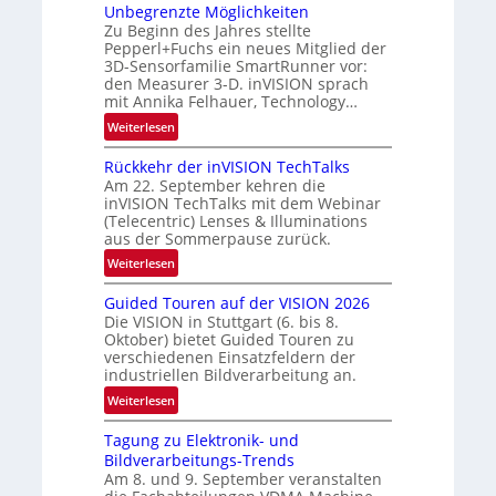
N
Unbegrenzte Möglichkeiten
-
e
Zu Beginn des Jahres stellte
R
w
Pepperl+Fuchs ein neues Mitglied der
u
s
3D-Sensorfamilie SmartRunner vor:
n
den Measurer 3-D. inVISION sprach
‘
d
mit Annika Felhauer, Technology…
e
:
Weiterlesen
U
Rückkehr der inVISION TechTalks
n
Am 22. September kehren die
b
inVISION TechTalks mit dem Webinar
e
(Telecentric) Lenses & Illuminations
g
aus der Sommerpause zurück.
r
:
Weiterlesen
e
R
n
Guided Touren auf der VISION 2026
ü
z
Die VISION in Stuttgart (6. bis 8.
c
t
Oktober) bietet Guided Touren zu
k
verschiedenen Einsatzfeldern der
e
k
industriellen Bildverarbeitung an.
M
e
:
ö
Weiterlesen
h
G
g
r
Tagung zu Elektronik- und
u
l
d
Bildverarbeitungs-Trends
i
i
e
Am 8. und 9. September veranstalten
d
c
r