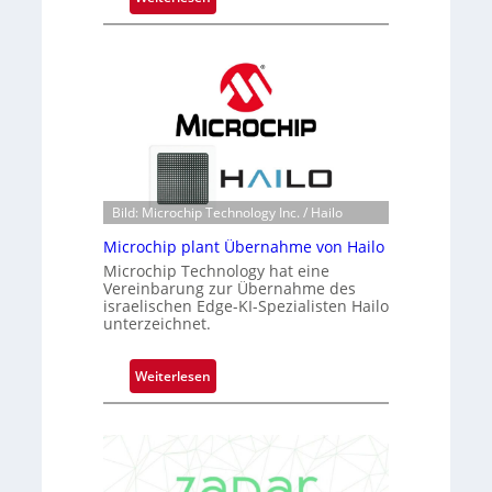
B
l
a
c
k
s
t
o
n
Bild: Microchip Technology Inc. / Hailo
e
Microchip plant Übernahme von Hailo
ü
Microchip Technology hat eine
b
Vereinbarung zur Übernahme des
e
israelischen Edge-KI-Spezialisten Hailo
r
unterzeichnet.
n
i
:
Weiterlesen
m
M
m
i
t
c
D
r
a
o