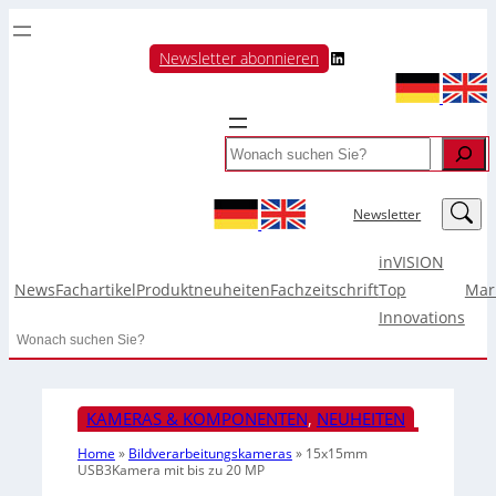
LinkedIn
Newsletter abonnieren
Search
LinkedIn
Newsletter
inVISION
News
Fachartikel
Produktneuheiten
Fachzeitschrift
Top
Mar
Innovations
Search
KAMERAS & KOMPONENTEN
, 
NEUHEITEN
Home
»
Bildverarbeitungskameras
»
15x15mm
USB3Kamera mit bis zu 20 MP