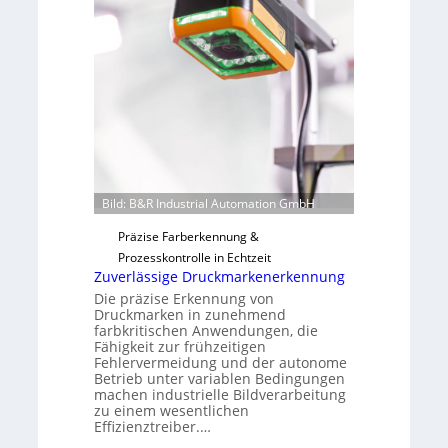
H
u
a
t
i
F
l
e
o
r
t
i
g
u
Bild: B&R Industrial Automation GmbH
n
g
Präzise Farberkennung &
a
Prozesskontrolle in Echtzeit
u
Zuverlässige Druckmarkenerkennung
s
Die präzise Erkennung von
Druckmarken in zunehmend
farbkritischen Anwendungen, die
Fähigkeit zur frühzeitigen
Fehlervermeidung und der autonome
Betrieb unter variablen Bedingungen
machen industrielle Bildverarbeitung
zu einem wesentlichen
Effizienztreiber.…