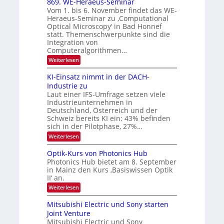
t
869. WE-Heraeus-Seminar
u
o
d
Vom 1. bis 6. November findet das WE-
n
s
e
Heraeus-Seminar zu ‚Computational
e
d
n
Optical Microscopy‘ in Bad Honnef
n
k
B
statt. Themenschwerpunkte sind die
s
t
i
m
Integration von
e
l
Computeralgorithmen…
l
d
:
Weiterlesen
d
8
v
e
6
t
KI-Einsatz nimmt in der DACH-
e
9
s
Industrie zu
r
.
t
Laut einer IFS-Umfrage setzen viele
W
a
a
Industrieunternehmen in
E
r
r
-
Deutschland, Österreich und der
k
b
H
e
Schweiz bereits KI ein: 43% befinden
e
s
e
sich in der Pilotphase, 27%…
r
W
i
:
Weiterlesen
a
a
K
t
e
c
I
u
Optik-Kurs von Photonics Hub
h
u
-
s
s
Photonics Hub bietet am 8. September
n
E
-
t
in Mainz den Kurs ‚Basiswissen Optik
i
S
g
u
II‘ an.
n
e
m
s
s
m
:
i
Weiterlesen
-
a
i
O
m
t
n
T
p
e
Mitsubishi Electric und Sony starten
z
a
t
r
r
Joint Venture
n
r
i
s
e
i
Mitsubishi Electric und Sony
k
t