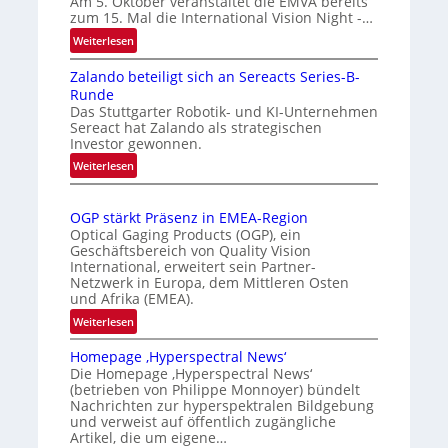
Am 5. Oktober veranstaltet die EMVA bereits
zum 15. Mal die International Vision Night -…
o
k
m
e
:
Weiterlesen
I
a
n
Zalando beteiligt sich an Sereacts Series-B-
n
t
e
Runde
t
i
r
Das Stuttgarter Robotik- und KI-Unternehmen
e
s
k
Sereact hat Zalando als strategischen
r
Investor gewonnen.
i
e
n
e
n
:
Weiterlesen
a
Z
r
n
t
a
t
u
i
OGP stärkt Präsenz in EMEA-Region
l
e
n
o
Optical Gaging Products (OGP), ein
a
K
n
Geschäftsbereich von Quality Vision
g
n
International, erweitert sein Partner-
a
o
d
Netzwerk in Europa, dem Mittleren Osten
l
n
und Afrika (EMEA).
o
V
t
b
:
Weiterlesen
i
r
e
O
s
o
t
Homepage ‚Hyperspectral News‘
G
i
Die Homepage ‚Hyperspectral News‘
e
l
P
o
(betrieben von Philippe Monnoyer) bündelt
i
l
s
n
Nachrichten zur hyperspektralen Bildgebung
l
t
e
N
und verweist auf öffentlich zugängliche
i
ä
Artikel, die um eigene…
i