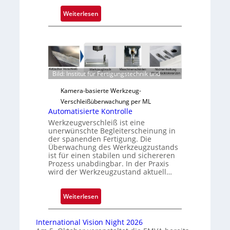
:
Weiterlesen
Z
u
v
e
r
Bild: Institut für Fertigungstechnik und
l
ä
Kamera-basierte Werkzeug-
s
Verschleißüberwachung per ML
s
Automatisierte Kontrolle
i
Werkzeugverschleiß ist eine
unerwünschte Begleiterscheinung in
g
der spanenden Fertigung. Die
e
Überwachung des Werkzeugzustands
D
ist für einen stabilen und sichereren
Prozess unabdingbar. In der Praxis
r
wird der Werkzeugzustand aktuell…
u
c
:
k
Weiterlesen
A
m
u
a
International Vision Night 2026
t
r