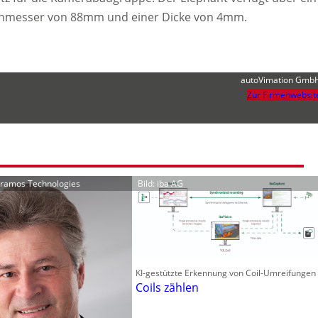
rchmesser von 88mm und einer Dicke von 4mm.
autoVimation Gmb
Zur Firmenwebsit
 Framos Technologies
Bild: iba AG
KI-gestützte Erkennung von Coil-Umreifungen
Coils zählen