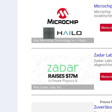
Microchi
Microchip
israelisch
Weiter
Bild: Microchip Technology Inc. / Hailo
Zadar Lab
Zadar Labs
abgeschlo
Weiter
Bild: Zadar Labs, Inc.
Präzise 
Zuverläs