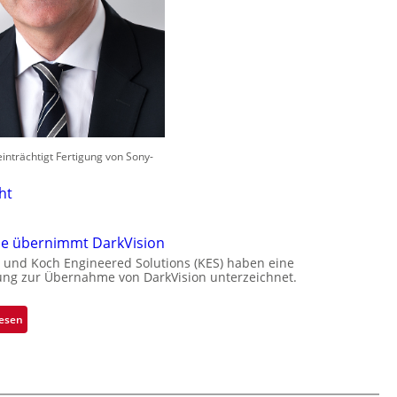
nträchtigt Fertigung von Sony-
ht
ne übernimmt DarkVision
 und Koch Engineered Solutions (KES) haben eine
ung zur Übernahme von DarkVision unterzeichnet.
:
lesen
B
l
a
c