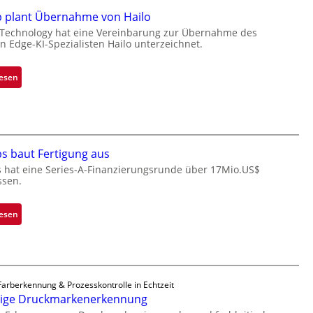
k
p plant Übernahme von Hailo
s
 Technology hat eine Vereinbarung zur Übernahme des
t
en Edge-KI-Spezialisten Hailo unterzeichnet.
o
n
:
lesen
e
M
ü
i
b
c
e
r
r
o
s baut Fertigung aus
n
c
 hat eine Series-A-Finanzierungsrunde über 17Mio.US$
i
h
ssen.
m
i
m
p
:
lesen
t
p
Z
D
l
a
a
a
d
r
n
a
k
t
Farberkennung & Prozesskontrolle in Echtzeit
r
V
Ü
sige Druckmarkenerkennung
L
i
b