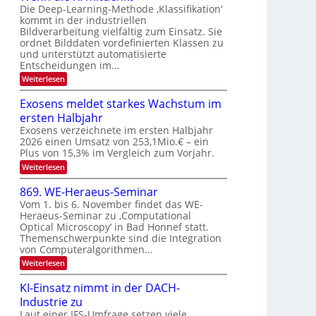
N
n
Die Deep-Learning-Methode ‚Klassifikation‘
a
T
kommt in der industriellen
g
u
Bildverarbeitung vielfältig zum Einsatz. Sie
e
z
f
ordnet Bilddaten vordefinierten Klassen zu
c
u
d
und unterstützt automatisierte
h
E
Entscheidungen im…
e
T
l
:
r
Weiterlesen
a
e
W
V
l
e
k
Exosens meldet starkes Wachstum im
I
n
k
t
ersten Halbjahr
n
S
s
r
d
Exosens verzeichnete im ersten Halbjahr
I
i
2026 einen Umsatz von 253,1Mio.€ – ein
o
O
e
Plus von 15,3% im Vergleich zum Vorjahr.
n
K
N
:
Weiterlesen
I
i
2
E
m
k
0
x
i
869. WE-Heraeus-Seminar
-
o
t
2
Vom 1. bis 6. November findet das WE-
s
d
u
6
Heraeus-Seminar zu ‚Computational
e
e
n
Optical Microscopy‘ in Bad Honnef statt.
n
n
d
s
k
Themenschwerpunkte sind die Integration
m
t
von Computeralgorithmen…
B
e
i
:
Weiterlesen
l
8
d
l
6
e
KI-Einsatz nimmt in der DACH-
d
9
t
Industrie zu
v
.
s
W
Laut einer IFS-Umfrage setzen viele
t
e