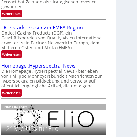
Sereact hat Zalando als strategischen Investor
r
gewonnen.
n
:
Weiterlesen
a
Z
t
a
i
OGP stärkt Präsenz in EMEA-Region
l
o
Optical Gaging Products (OGP), ein
a
Geschäftsbereich von Quality Vision International,
n
erweitert sein Partner-Netzwerk in Europa, dem
n
a
Mittleren Osten und Afrika (EMEA).
d
l
o
:
Weiterlesen
V
b
O
i
Homepage ‚Hyperspectral News‘
e
G
s
Die Homepage ‚Hyperspectral News‘ (betrieben
t
P
i
von Philippe Monnoyer) bündelt Nachrichten zur
e
s
o
hyperspektralen Bildgebung und verweist auf
i
t
n
öffentlich zugängliche Artikel, die um eigene…
l
ä
N
:
Weiterlesen
i
r
i
H
g
k
g
o
t
t
Bild: Elio Labs.
h
m
s
P
t
e
i
r
2
p
c
ä
0
21Mio.US$ für Elio
a
h
s
2
g
a
e
6