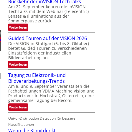
Rückkehr der inVISION TechTalks
n
Am 22. September kehren die inVISION
b
TechTalks mit dem Webinar (Telecentric)
e
Lenses & Illuminations aus der
g
Sommerpause zurück.
r
:
Weiterlesen
e
R
H
n
Guided Touren auf der VISION 2026
ü
e
z
Die VISION in Stuttgart (6. bis 8. Oktober)
c
t
bietet Guided Touren zu verschiedenen
k
e
Einsatzfeldern der industriellen
k
Bildverarbeitung an.
M
e
ö
:
Weiterlesen
h
g
G
r
l
Tagung zu Elektronik- und
u
d
i
Bildverarbeitungs-Trends
i
e
c
Am 8. und 9. September veranstalten die
d
r
Fachabteilungen VDMA Machine Vision und
h
e
i
Productronic in Hochstraß, Österreich, eine
k
d
n
gemeinsame Tagung bei Becom.
e
T
V
:
Weiterlesen
i
o
I
T
t
u
S
Out-of-Distribution Detection für bessere
a
e
r
I
g
Klassifikationen
n
e
O
u
Wenn die KI mitdenkt
n