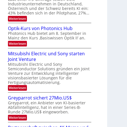
E
a
Industrieunternehmen in Deutschland,
r
-
r
Österreich und der Schweiz bereits KI ein:
H
a
k
43% befinden sich in der Pilotphase, 27%…
e
e
r
r
:
Weiterlesen
s
b
a
K
W
e
I
e
a
Optik-Kurs von Photonics Hub
u
-
c
i
Photonics Hub bietet am 8. September in
s
E
h
t
Mainz den Kurs ‚Basiswissen Optik II‘ an.
-
i
s
S
n
u
t
:
Weiterlesen
e
s
u
O
n
m
a
m
p
Mitsubishi Electric und Sony starten
g
i
t
i
t
n
z
Joint Venture
m
s
i
a
n
e
k
Mitsubishi Electric und Sony
-
r
i
r
-
Semiconductor Solutions gründen ein Joint
T
m
s
K
Venture zur Entwicklung intelligenter
m
t
u
r
visionsbasierter Lösungen für die
t
e
r
e
i
Fertigungsautomatisierung.
n
s
n
n
H
v
:
Weiterlesen
d
a
o
d
M
e
l
n
i
s
Greyparrot sichert 27Mio.US$
r
b
P
t
D
Greyparrot, ein Anbieter von KI-basierter
j
h
s
A
a
o
Abfallintelligenz, hat in einer Series-B-
u
C
h
t
Runde 27Mio.US$ eingeworben.
b
H
r
o
i
:
-
Weiterlesen
n
s
G
I
i
h
r
n
c