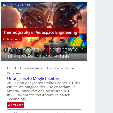
e
n
n
Bild: InfraTec GmbH
‚
S
z
H
e
i
y
r
n
p
e
E
e
a
M
r
c
E
s
t
A
p
s
-
e
S
R
Online-Event zur Thermografie in
c
e
e
t
Luft- und Raumfahrttechnik
r
g
r
i
i
a
e
o
Flexible 3D-Sensorfamilie mit unterschiedlichen
l
s
n
Varianten
N
-
Unbegrenzte Möglichkeiten
e
B
Zu Beginn des Jahres stellte Pepperl+Fuchs
w
-
ein neues Mitglied der 3D-Sensorfamilie
s
R
SmartRunner vor: den Measurer 3-D.
‘
u
inVISION sprach mit Annika Felhauer,
Technology…
n
d
:
n
Weiterlesen
e
U