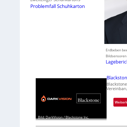
Problemfall Schuhkarton
Erdbeben beei
Bildsensoren
Lageberic
Blacksto
Blackstone
Vereinbar
Weiter
Bild: DarkVision / Blackstone Inc.