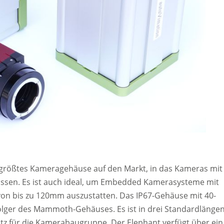
r größtes Kameragehäuse auf den Markt, in das Kameras mit
assen. Es ist auch ideal, um Embedded Kamerasysteme mit
von bis zu 120mm auszustatten. Das IP67-Gehäuse mit 40-
lger des Mammoth-Gehäuses. Es ist in drei Standardlänge
atz für die Kamerabaugruppe. Der Elephant verfügt über ein