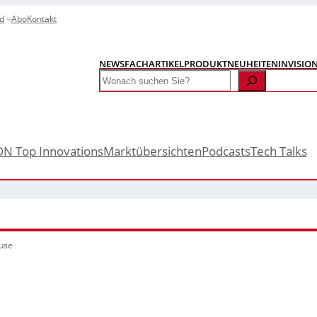
d
Abo
Kontakt
NEWS
FACHARTIKEL
PRODUKTNEUHEITEN
INVISIO
Search
ON Top Innovations
Marktübersichten
Podcasts
Tech Talks
use