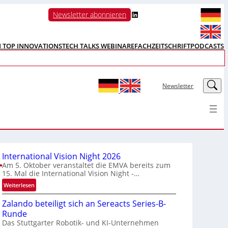
LinkedIn
Newsletter abonnieren
N TOP INNOVATIONS
TECH TALKS WEBINARE
FACHZEITSCHRIFT
PODCASTS
LinkedIn
Newsletter
International Vision Night 2026
Am 5. Oktober veranstaltet die EMVA bereits zum
15. Mal die International Vision Night -…
:
Weiterlesen
I
Zalando beteiligt sich an Sereacts Series-B-
n
Runde
t
Das Stuttgarter Robotik- und KI-Unternehmen
e