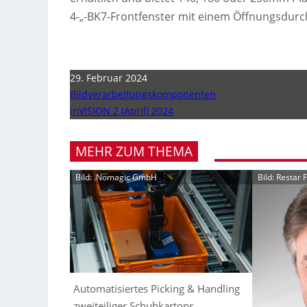
4-„-BK7-Frontfenster mit einem Öffnungsdu
29. Februar 2024
Bildverarbeitungskomponenten
inVISION 2 (April) 2024
MEHR ZUM THEMA
Bild: .Nomagic GmbH
Bild: Restar
Automatisiertes Picking & Handling
zweiteiliger Schuhkartons