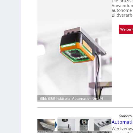
Die präzi
Anwendunge
autonome 
Bildverarb
Weiter
Bild: B&R Industrial Automation GmbH
Kamera-
Automatis
Werkzeugve