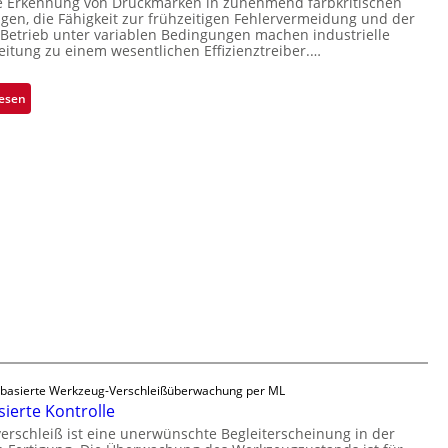
se Erkennung von Druckmarken in zunehmend farbkritischen
a
s
n, die Fähigkeit zur frühzeitigen Fehlervermeidung und der
e
b
i
Betrieb unter variablen Bedingungen machen industrielle
r
s
eitung zu einem wesentlichen Effizienztreiber.…
o
n
b
n
a
a
:
lesen
h
u
Z
m
t
u
e
F
v
v
e
e
o
r
r
n
t
l
H
i
ä
a
g
s
i
u
s
l
n
i
o
g
g
a
e
u
D
s
basierte Werkzeug-Verschleißüberwachung per ML
r
ierte Kontrolle
u
rschleiß ist eine unerwünschte Begleiterscheinung in der
c