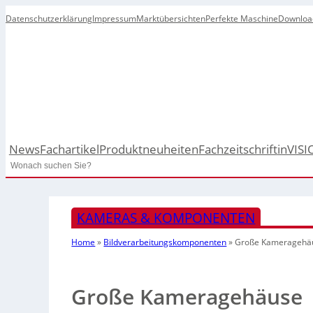
Datenschutzerklärung
Impressum
Marktübersichten
Perfekte Maschine
Downloa
News
Fachartikel
Produktneuheiten
Fachzeitschrift
inVISI
Search
KAMERAS & KOMPONENTEN
Home
»
Bildverarbeitungskomponenten
»
Große Kameragehä
Große Kameragehäuse