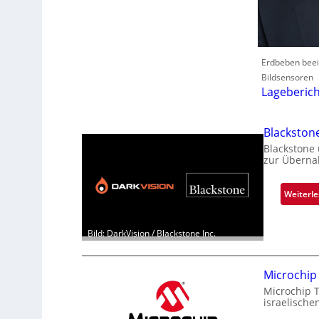
Erdbeben beein
Bildsensoren
Lageberich
Blackston
Blackstone
zur Überna
Weiterl
Bild: DarkVision / Blackstone Inc.
Microchip
Microchip 
israelische