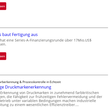
n
:
esen
e
M
ü
i
b
c
e
r
r
o
s baut Fertigung aus
n
c
 hat eine Series-A-Finanzierungsrunde über 17Mio.US$
i
h
sen.
m
i
m
p
t
:
esen
p
D
Z
l
a
a
a
r
d
n
k
a
t
arberkennung & Prozesskontrolle in Echtzeit
V
r
Ü
ige Druckmarkenerkennung
i
L
b
e Erkennung von Druckmarken in zunehmend farbkritischen
s
a
e
n, die Fähigkeit zur frühzeitigen Fehlervermeidung und der
i
b
etrieb unter variablen Bedingungen machen industrielle
r
o
s
itung zu einem wesentlichen Effizienztreiber.…
n
n
b
a