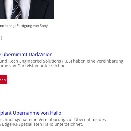
trächtigt Fertigung von Sony-
t
e übernimmt DarkVision
 und Koch Engineered Solutions (KES) haben eine Vereinbarung
hme von DarkVision unterzeichnet.
:
esen
B
l
a
c
k
 plant Übernahme von Hailo
s
Technology hat eine Vereinbarung zur Übernahme des
t
n Edge-KI-Spezialisten Hailo unterzeichnet.
o