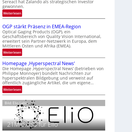
Sereact hat Zalando als strategischen Investor
r
gewonnen.
n
:
Weiterlesen
a
Z
t
a
i
OGP stärkt Präsenz in EMEA-Region
l
o
Optical Gaging Products (OGP), ein
a
Geschäftsbereich von Quality Vision International,
n
erweitert sein Partner-Netzwerk in Europa, dem
n
a
Mittleren Osten und Afrika (EMEA).
d
l
o
:
Weiterlesen
V
b
O
i
Homepage ‚Hyperspectral News‘
e
G
s
Die Homepage ‚Hyperspectral News‘ (betrieben von
t
P
i
Philippe Monnoyer) bündelt Nachrichten zur
e
s
o
hyperspektralen Bildgebung und verweist auf
i
t
n
öffentlich zugängliche Artikel, die um eigene…
l
ä
N
:
Weiterlesen
i
r
i
H
g
k
g
o
t
t
Bild: Elio Labs.
h
m
s
P
t
e
i
r
2
p
c
ä
0
21Mio.US$ für Elio
a
h
s
2
g
a
e
6