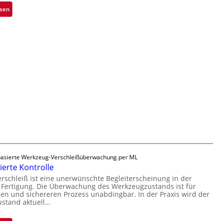
a
h
:
esen
u
m
Z
t
e
u
F
v
v
e
o
e
r
n
r
t
H
l
i
a
ä
g
i
s
u
l
s
n
o
i
g
g
a
e
u
D
s
r
asierte Werkzeug-Verschleißüberwachung per ML
u
ierte Kontrolle
c
schleiß ist eine unerwünschte Begleiterscheinung in der
k
Fertigung. Die Überwachung des Werkzeugzustands ist für
len und sichereren Prozess unabdingbar. In der Praxis wird der
m
stand aktuell…
a
r