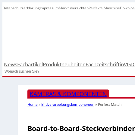
Datenschutzerklärung
Impressum
Marktübersichten
Perfekte Maschine
Downloa
News
Fachartikel
Produktneuheiten
Fachzeitschrift
inVISI
Search
KAMERAS & KOMPONENTEN
Home
»
Bildverarbeitungskomponenten
»
Perfect Match
Board-to-Board-Steckverbinder