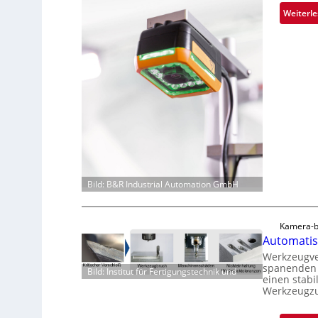
Weiterl
Bild: B&R Industrial Automation GmbH
Kamera-b
Automatis
Werkzeugver
spanenden 
Bild: Institut für Fertigungstechnik und
einen stabi
Werkzeugzu