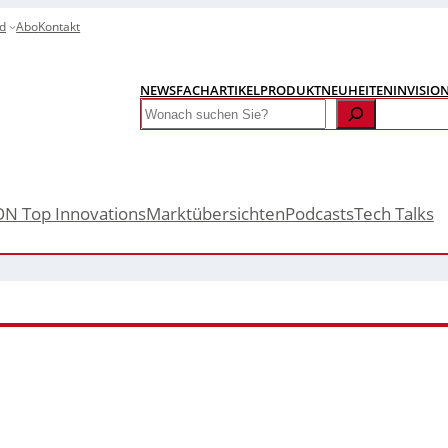
d
Abo
Kontakt
NEWS
FACHARTIKEL
PRODUKTNEUHEITEN
INVISIO
Search
ON Top Innovations
Marktübersichten
Podcasts
Tech Talks