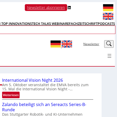
LinkedIn
Newsletter abonnieren
N TOP INNOVATIONS
TECH TALKS WEBINARE
FACHZEITSCHRIFT
PODCASTS
LinkedIn
Newsletter
International Vision Night 2026
Am 5. Oktober veranstaltet die EMVA bereits zum
15. Mal die International Vision Night -…
:
Weiterlesen
I
Zalando beteiligt sich an Sereacts Series-B-
n
Runde
t
Das Stuttgarter Robotik- und KI-Unternehmen
e