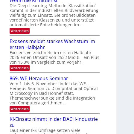
Wenn die KI mitdenkt
n
N
n
Die Deep-Learning-Methode ‚Klassifikation‘
a
T
kommt in der industriellen Bildverarbeitung
g
u
vielfältig zum Einsatz. Sie ordnet Bilddaten
e
z
f
vordefinierten Klassen zu und unterstützt
c
u
d
automatisierte Entscheidungen im…
h
E
e
:
Weiterlesen
T
l
W
r
a
e
e
Exosens meldet starkes Wachstum im
V
n
l
k
ersten Halbjahr
I
n
k
t
d
Exosens verzeichnete im ersten Halbjahr
S
s
i
r
2026 einen Umsatz von 253,1Mio.€ – ein Plus
I
e
von 15,3% im Vergleich zum Vorjahr.
o
O
K
n
:
Weiterlesen
I
N
E
m
i
2
x
i
869. WE-Heraeus-Seminar
k
o
t
0
Vom 1. bis 6. November findet das WE-
s
-
d
2
Heraeus-Seminar zu ‚Computational Optical
e
e
u
6
Microscopy‘ in Bad Honnef statt.
n
n
n
s
k
Themenschwerpunkte sind die Integration
m
d
t
von Computeralgorithmen…
e
B
:
Weiterlesen
l
8
i
d
6
e
KI-Einsatz nimmt in der DACH-Industrie
l
9
t
zu
d
.
s
W
Laut einer IFS-Umfrage setzen viele
v
t
E