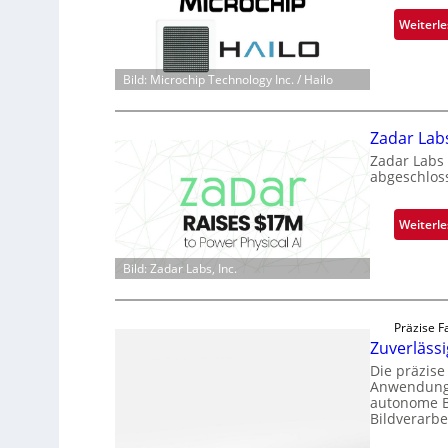
Weiterl
Bild: Microchip Technology Inc. / Hailo
Zadar Lab
Zadar Labs
abgeschlos
Weiterl
Bild: Zadar Labs, Inc.
Präzise F
Zuverläss
Die präzis
Anwendunge
autonome B
Bildverarbe