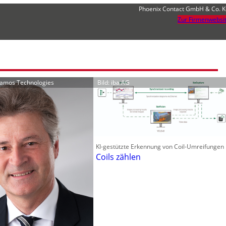
Phoenix Contact GmbH & Co. 
Zur Firmenwebsi
Framos Technologies
Bild: iba AG
KI-gestützte Erkennung von Coil-Umreifungen
Coils zählen