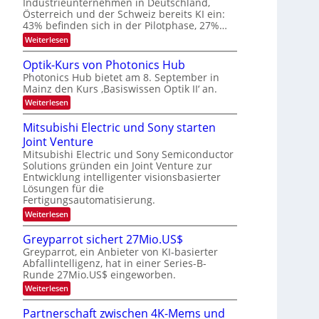
a
Industrieunternehmen in Deutschland,
e
-
r
Österreich und der Schweiz bereits KI ein:
r
H
k
43% befinden sich in der Pilotphase, 27%…
e
a
e
r
:
Weiterlesen
s
r
a
K
W
b
e
I
a
Optik-Kurs von Photonics Hub
u
-
c
e
Photonics Hub bietet am 8. September in
s
E
h
i
Mainz den Kurs ‚Basiswissen Optik II‘ an.
-
i
s
t
S
n
t
:
Weiterlesen
e
s
u
O
u
m
a
m
p
Mitsubishi Electric und Sony starten
n
i
t
i
t
n
z
g
Joint Venture
m
i
a
n
e
k
s
Mitsubishi Electric und Sony Semiconductor
r
i
r
-
Solutions gründen ein Joint Venture zur
-
m
s
K
Entwicklung intelligenter visionsbasierter
m
T
t
u
Lösungen für die
t
e
r
r
i
Fertigungsautomatisierung.
n
s
e
n
H
v
:
Weiterlesen
d
n
a
o
M
e
l
n
i
d
Greyparrot sichert 27Mio.US$
r
b
P
t
s
D
Greyparrot, ein Anbieter von KI-basierter
j
h
s
A
a
o
Abfallintelligenz, hat in einer Series-B-
u
C
h
t
Runde 27Mio.US$ eingeworben.
b
H
r
o
i
:
-
Weiterlesen
n
s
G
I
i
h
r
n
Partnerschaft zwischen 4K-Mems und
c
i
e
d