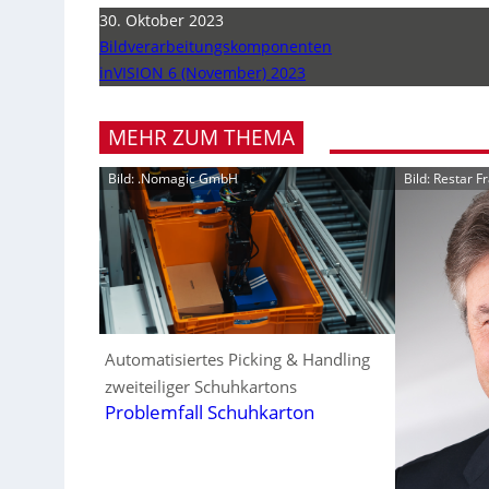
30. Oktober 2023
Bildverarbeitungskomponenten
inVISION 6 (November) 2023
MEHR ZUM THEMA
Bild: .Nomagic GmbH
Bild: Restar 
Automatisiertes Picking & Handling
zweiteiliger Schuhkartons
Problemfall Schuhkarton