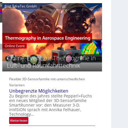
e
n
n
KG
Bild: InfraTec GmbH
‚
S
z
te
H
e
i
y
r
n
p
e
E
e
a
M
r
c
E
s
t
A
p
s
-
e
S
R
Online-Event zur Thermografie in
c
e
e
t
Luft- und Raumfahrttechnik
r
g
r
i
i
a
e
o
l
Flexible 3D-Sensorfamilie mit unterschiedlichen
s
n
N
Varianten
-
e
Unbegrenzte Möglichkeiten
B
w
Zu Beginn des Jahres stellte Pepperl+Fuchs
-
s
ein neues Mitglied der 3D-Sensorfamilie
R
SmartRunner vor: den Measurer 3-D.
‘
u
inVISION sprach mit Annika Felhauer,
n
Technology…
d
:
Weiterlesen
e
U