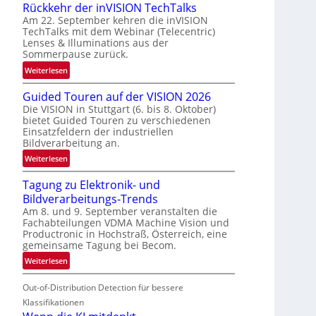
Rückkehr der inVISION TechTalks
n
Am 22. September kehren die inVISION
b
TechTalks mit dem Webinar (Telecentric)
e
Lenses & Illuminations aus der
g
Sommerpause zurück.
r
:
Weiterlesen
e
R
n
Guided Touren auf der VISION 2026
ü
z
Die VISION in Stuttgart (6. bis 8. Oktober)
c
t
bietet Guided Touren zu verschiedenen
k
e
Einsatzfeldern der industriellen
k
Bildverarbeitung an.
M
e
ö
:
Weiterlesen
h
g
G
r
l
Tagung zu Elektronik- und
u
d
i
Bildverarbeitungs-Trends
i
e
c
Am 8. und 9. September veranstalten die
d
r
Fachabteilungen VDMA Machine Vision und
h
e
i
Productronic in Hochstraß, Österreich, eine
k
d
n
gemeinsame Tagung bei Becom.
e
T
V
:
Weiterlesen
i
o
I
T
t
u
S
Out-of-Distribution Detection für bessere
a
e
r
I
g
Klassifikationen
n
e
O
u