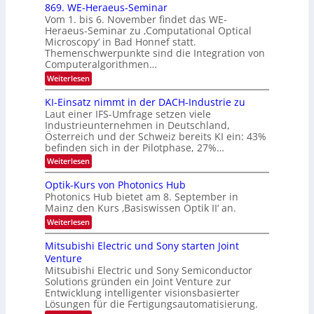
x
869. WE-Heraeus-Seminar
i
2
o
t
Vom 1. bis 6. November findet das WE-
s
6
d
Heraeus-Seminar zu ‚Computational Optical
e
e
Microscopy‘ in Bad Honnef statt.
n
n
Themenschwerpunkte sind die Integration von
s
k
m
Computeralgorithmen…
t
e
:
Weiterlesen
l
8
d
6
KI-Einsatz nimmt in der DACH-Industrie zu
e
9
t
Laut einer IFS-Umfrage setzen viele
.
s
Industrieunternehmen in Deutschland,
W
t
Österreich und der Schweiz bereits KI ein: 43%
E
a
befinden sich in der Pilotphase, 27%…
-
r
H
k
:
Weiterlesen
e
e
K
r
s
I
Optik-Kurs von Photonics Hub
a
W
-
e
Photonics Hub bietet am 8. September in
a
E
u
Mainz den Kurs ‚Basiswissen Optik II‘ an.
c
i
s
h
n
:
Weiterlesen
-
s
s
O
S
t
a
p
Mitsubishi Electric und Sony starten Joint
e
u
t
t
m
Venture
m
z
i
i
i
n
Mitsubishi Electric und Sony Semiconductor
k
n
m
i
Solutions gründen ein Joint Venture zur
-
a
e
m
K
Entwicklung intelligenter visionsbasierter
r
r
m
u
Lösungen für die Fertigungsautomatisierung.
s
t
r