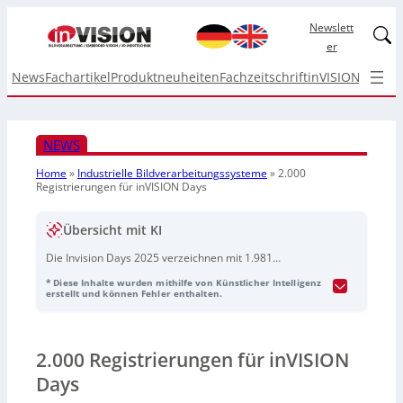
Newslett
Linked
er
News
Fachartikel
Produktneuheiten
Fachzeitschrift
inVISION Top I
NEWS
Home
»
Industrielle Bildverarbeitungssysteme
»
2.000
Registrierungen für inVISION Days
Übersicht mit KI
Die Invision Days 2025 verzeichnen mit 1.981
Registrierungen aus 58 Ländern erneut großes
* Diese Inhalte wurden mithilfe von Künstlicher Intelligenz
internationales Interesse. Der Termin für die nächste
erstellt und können Fehler enthalten.
Ausgabe steht bereits fest: 1. bis 3. Dezember 2026. Die
zugehörige Audioaufnahme wurde KI-generiert und vom
Tedo Verlag bereitgestellt.
2.000 Registrierungen für inVISION
Days