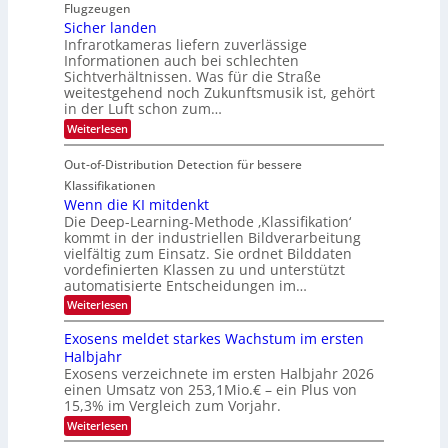
i
i
Flugzeugen
M
e
d
c
Sicher landen
e
r
Infrarotkameras liefern zuverlässige
e
h
m
i
Informationen auch bei schlechten
d
k
s
n
Sichtverhältnissen. Was für die Straße
T
e
u
weitestgehend noch Zukunftsmusik ist, gehört
V
o
i
in der Luft schon zum…
n
I
u
t
d
:
Weiterlesen
S
r
e
S
M
I
i
e
n
Out-of-Distribution Detection für bessere
a
O
c
n
n
h
Klassifikationen
N
a
e
t
Wenn die KI mitdenkt
T
r
u
Die Deep-Learning-Methode ‚Klassifikation‘
i
e
l
f
kommt in der industriellen Bildverarbeitung
a
S
c
vielfältig zum Einsatz. Sie ordnet Bilddaten
d
n
p
h
vordefinierten Klassen zu und unterstützt
d
e
e
e
T
automatisierte Entscheidungen im…
r
n
c
a
:
Weiterlesen
V
t
W
l
I
e
r
Exosens meldet starkes Wachstum im ersten
k
n
S
a
Halbjahr
s
n
I
Exosens verzeichnete im ersten Halbjahr 2026
d
O
einen Umsatz von 253,1Mio.€ – ein Plus von
i
e
15,3% im Vergleich zum Vorjahr.
N
K
2
:
Weiterlesen
I
E
0
m