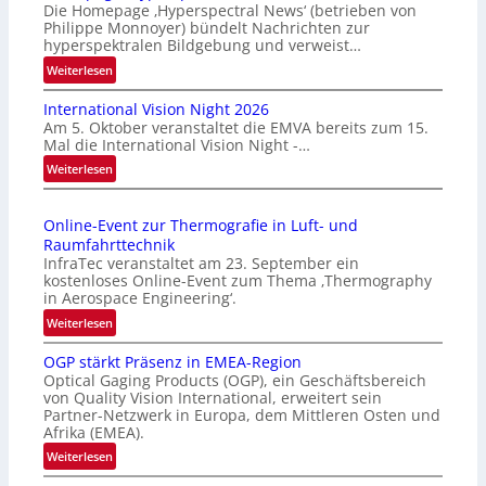
Die Homepage ‚Hyperspectral News‘ (betrieben von
Philippe Monnoyer) bündelt Nachrichten zur
hyperspektralen Bildgebung und verweist…
:
Weiterlesen
H
International Vision Night 2026
o
Am 5. Oktober veranstaltet die EMVA bereits zum 15.
m
Mal die International Vision Night -…
e
:
Weiterlesen
p
I
a
n
g
Online-Event zur Thermografie in Luft- und
t
e
Raumfahrttechnik
e
‚
InfraTec veranstaltet am 23. September ein
r
H
kostenloses Online-Event zum Thema ‚Thermography
n
y
in Aerospace Engineering‘.
a
p
:
Weiterlesen
t
e
O
i
r
OGP stärkt Präsenz in EMEA-Region
n
o
Optical Gaging Products (OGP), ein Geschäftsbereich
s
l
n
von Quality Vision International, erweitert sein
p
i
Partner-Netzwerk in Europa, dem Mittleren Osten und
a
e
n
Afrika (EMEA).
l
c
e
:
Weiterlesen
V
t
-
O
i
r