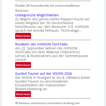
P
f
g
Flexible 3D-Sensorfamilie mit unterschiedlichen
a
t
i
r
Varianten
-
o
t
Unbegrenzte Möglichkeiten
u
n
Zu Beginn des Jahres stellte Pepperl+Fuchs ein
n
n
neues Mitglied der 3D-Sensorfamilie
e
d
SmartRunner vor: den Measurer 3-D. inVISION
r
R
sprach mit Annika Felhauer, Technology…
s
a
:
Weiterlesen
c
u
U
h
m
Rückkehr der inVISION TechTalks
n
a
f
Am 22. September kehren die inVISION
b
f
a
TechTalks mit dem Webinar (Telecentric)
e
t
Lenses & Illuminations aus der Sommerpause
h
g
zurück.
z
r
r
w
:
t
Weiterlesen
e
i
R
t
n
s
Guided Touren auf der VISION 2026
ü
e
z
Die VISION in Stuttgart (6. bis 8. Oktober) bietet
c
c
c
t
Guided Touren zu verschiedenen
h
k
h
Einsatzfeldern der industriellen
e
e
k
n
Bildverarbeitung an.
M
n
e
i
:
ö
Weiterlesen
4
h
k
G
g
K
r
IR-Kamera unterstützt autonome Landung von
u
l
-
d