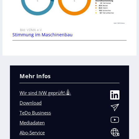
Bild: VDMA e.V.
Stimmung im Maschinenbau
Mehr Infos
Wir sind IVW geprüft!
Download
TeDo Business
Mediadaten
Abo-Service