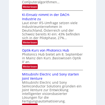
l
Computeralgorithmen…
d
:
Weiterlesen
e
8
t
6
s
KI-Einsatz nimmt in der DACH-
9
t
Industrie zu
.
a
Laut einer IFS-Umfrage setzen viele
W
r
Industrieunternehmen in
E
k
-
e
Deutschland, Österreich und der
H
s
Schweiz bereits KI ein: 43% befinden
e
W
sich in der Pilotphase, 27%…
r
a
:
Weiterlesen
a
c
K
e
h
I
u
s
Optik-Kurs von Photonics Hub
-
s
t
Photonics Hub bietet am 8. September
E
-
u
in Mainz den Kurs ‚Basiswissen Optik
i
S
m
II‘ an.
n
e
i
s
m
m
:
Weiterlesen
a
i
e
O
t
n
r
p
Mitsubishi Electric und Sony starten
z
a
s
t
Joint Venture
n
r
t
i
i
Mitsubishi Electric und Sony
e
k
m
n
Semiconductor Solutions gründen ein
-
m
H
K
Joint Venture zur Entwicklung
t
a
u
intelligenter visionsbasierter
i
l
r
Lösungen für die
n
b
s
Fertigungsautomatisierung.
d
j
v
e