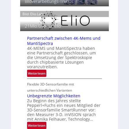
Bildverarbeitungs-Trends
t
h
P
2
e
r
0
Bild: Elio Labs.
r
ä
2
m
s
6
o
21Mio.US$ für Elio
e
g
n
r
Partnerschaft zwischen 4K-Mems und
z
a
MantiSpectra
i
f
4K-MEMS und MantiSpectra haben
n
eine Partnerschaft geschlossen, um
i
E
die Umsetzung der Spektroskopie
e
M
durch chipbasierte Lösungen
i
E
voranzutreiben.
n
A
:
Weiterlesen
L
-
P
u
R
Flexible 3D-Sensorfamilie mit
a
f
e
r
unterschiedlichen Varianten
t
g
t
Unbegrenzte Möglichkeiten
-
i
Zu Beginn des Jahres stellte
n
u
o
Pepperl+Fuchs ein neues Mitglied der
e
n
n
3D-Sensorfamilie SmartRunner vor:
r
d
den Measurer 3-D. inVISION sprach
s
R
mit Annika Felhauer, Technology…
c
a
:
Weiterlesen
h