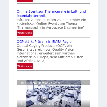
I
e
a
n
g
D
Online-Event zur Thermografie in Luft- und
t
e
r
Raumfahrttechnik
e
‚
u
InfraTec veranstaltet am 23. September ein
r
H
kostenloses Online-Event zum Thema
c
n
y
‚Thermography in Aerospace Engineering‘.
k
a
p
:
Weiterlesen
m
t
e
O
a
i
r
OGP stärkt Präsenz in EMEA-Region
n
o
r
Optical Gaging Products (OGP), ein
s
l
n
Geschäftsbereich von Quality Vision
k
p
i
International, erweitert sein Partner-
a
e
e
n
Netzwerk in Europa, dem Mittleren Osten
l
c
n
e
und Afrika (EMEA).
V
t
e
-
:
Weiterlesen
i
r
E
r
O
s
a
v
k
G
i
l
e
e
P
o
N
n
Bild: ©Becom Electronics GmbH
s
n
n
e
t
t
n
N
w
z
ä
i
u
s
u
r
g
n
‘
r
k
Tagung zu Elektronik- und
h
g
T
t