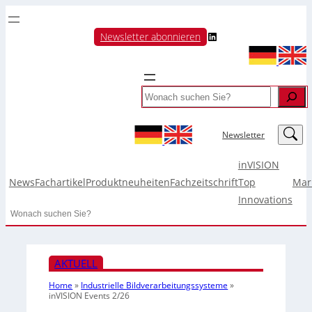
LinkedIn
Newsletter abonnieren
Search
LinkedIn
Newsletter
inVISION
News
Fachartikel
Produktneuheiten
Fachzeitschrift
Top
Mar
Innovations
Search
AKTUELL
Home
»
Industrielle Bildverarbeitungssysteme
»
inVISION Events 2/26