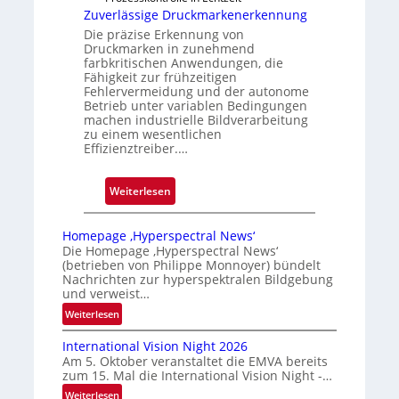
i
Zuverlässige Druckmarkenerkennung
g
Die präzise Erkennung von
u
Druckmarken in zunehmend
n
farbkritischen Anwendungen, die
Fähigkeit zur frühzeitigen
g
Fehlervermeidung und der autonome
a
Betrieb unter variablen Bedingungen
u
machen industrielle Bildverarbeitung
s
zu einem wesentlichen
Effizienztreiber.…
:
Weiterlesen
Z
u
Homepage ‚Hyperspectral News‘
v
Die Homepage ‚Hyperspectral News‘
(betrieben von Philippe Monnoyer) bündelt
e
Nachrichten zur hyperspektralen Bildgebung
r
und verweist…
l
:
Weiterlesen
ä
H
s
International Vision Night 2026
o
s
Am 5. Oktober veranstaltet die EMVA bereits
m
zum 15. Mal die International Vision Night -…
i
e
:
Weiterlesen
g
p