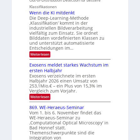
Out-of-Distribution Detection für bessere
n
O
c
n
h
Klassifikationen
t
N
a
e
Wenn die KI mitdenkt
i
T
r
u
Die Deep-Learning-Methode
S
e
l
f
‚Klassifikation‘ kommt in der
a
p
c
industriellen Bildverarbeitung
d
n
e
h
vielfältig zum Einsatz. Sie ordnet
d
e
c
e
T
Bilddaten vordefinierten Klassen zu
r
n
und unterstützt automatisierte
t
a
V
Entscheidungen im…
r
l
I
:
Weiterlesen
a
k
S
W
s
e
I
Exosens meldet starkes Wachstum im
n
O
ersten Halbjahr
n
Exosens verzeichnete im ersten
N
d
Halbjahr 2026 einen Umsatz von
i
2
e
253,1Mio.€ – ein Plus von 15,3% im
0
K
Vergleich zum Vorjahr.
I
2
:
Weiterlesen
m
6
E
i
x
t
869. WE-Heraeus-Seminar
o
d
Vom 1. bis 6. November findet das
s
e
WE-Heraeus-Seminar zu
e
n
‚Computational Optical Microscopy‘ in
n
k
Bad Honnef statt.
s
t
m
Themenschwerpunkte sind die
e
Integration von