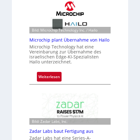
s
a
i
c
c
k
h
s
a
t
Bild: Microchip Technology Inc. / Hailo
n
o
Microchip plant Übernahme von Hailo
S
n
Microchip Technology hat eine
e
e
Vereinbarung zur Übernahme des
r
ü
israelischen Edge-KI-Spezialisten
e
Hailo unterzeichnet.
b
a
e
c
r
:
Weiterlesen
t
n
M
s
i
i
S
m
c
e
m
r
r
t
o
i
D
c
e
a
Bild: Zadar Labs, Inc.
h
s
r
i
Zadar Labs baut Fertigung aus
-
k
p
Zadar Labs hat eine Series-A-
B