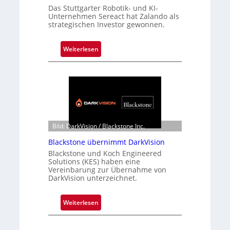
Das Stuttgarter Robotik- und KI-
Unternehmen Sereact hat Zalando als
strategischen Investor gewonnen.
:
Weiterlesen
Z
a
l
a
n
d
o
Bild: DarkVision / Blackstone Inc.
b
Blackstone übernimmt DarkVision
e
Blackstone und Koch Engineered
t
Solutions (KES) haben eine
e
Vereinbarung zur Übernahme von
DarkVision unterzeichnet.
i
l
i
:
Weiterlesen
g
B
t
l