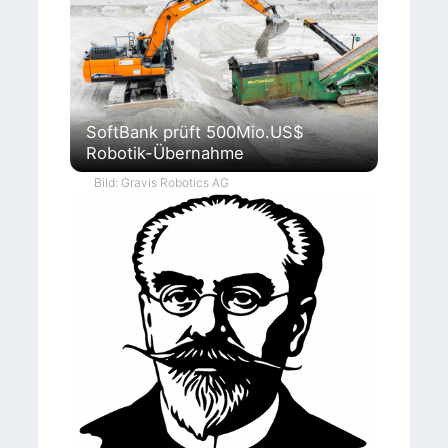
SoftBank prüft 500Mio.US$
Robotik-Übernahme
Bild: Gravis Robotics AG