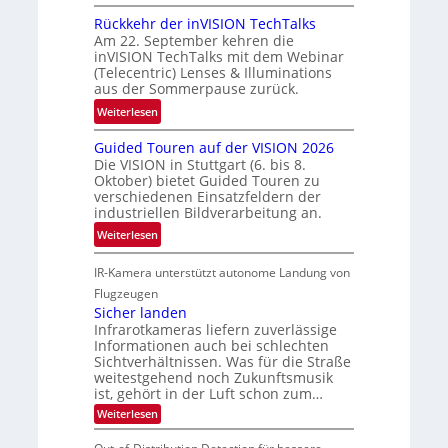
u
U
a
m
Rückkehr der inVISION TechTalks
n
f
f
Am 22. September kehren die
b
t
inVISION TechTalks mit dem Webinar
a
e
(Telecentric) Lenses & Illuminations
z
h
g
aus der Sommerpause zurück.
w
r
r
i
:
Weiterlesen
t
e
s
R
t
n
Guided Touren auf der VISION 2026
c
ü
e
z
Die VISION in Stuttgart (6. bis 8.
h
c
c
t
Oktober) bietet Guided Touren zu
e
k
h
verschiedenen Einsatzfeldern der
e
n
k
n
industriellen Bildverarbeitung an.
M
4
e
i
:
ö
Weiterlesen
K
h
k
G
g
-
r
IR-Kamera unterstützt autonome Landung von
u
l
M
d
i
i
Flugzeugen
e
e
d
c
Sicher landen
m
r
Infrarotkameras liefern zuverlässige
e
h
s
i
Informationen auch bei schlechten
d
k
u
n
Sichtverhältnissen. Was für die Straße
T
e
weitestgehend noch Zukunftsmusik
n
V
o
i
ist, gehört in der Luft schon zum…
d
I
u
t
:
Weiterlesen
M
S
r
e
S
a
I
i
e
n