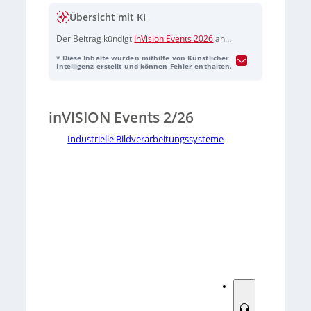
Übersicht mit KI
Der Beitrag kündigt
InVision Events 2026
an
und weist darauf hin, dass die dazugehörige
* Diese Inhalte wurden mithilfe von Künstlicher
Audioaufnahme KI-generiert ist und vom
Intelligenz erstellt und können Fehler enthalten.
Tedo Verlag bereitgestellt wurde.
inVISION Events 2/26
Industrielle Bildverarbeitungssysteme
Sorry, no results.
Please try another keyword