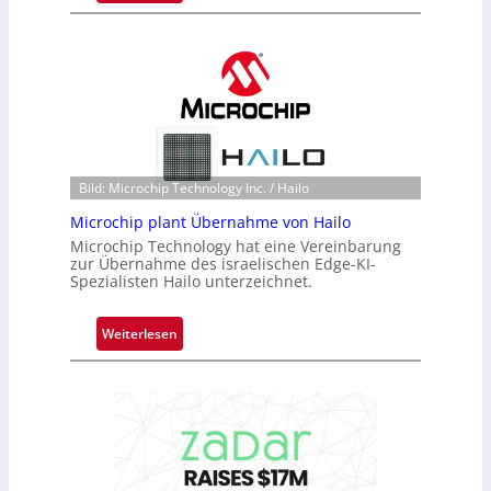
B
l
a
c
k
s
t
o
Bild: Microchip Technology Inc. / Hailo
n
e
Microchip plant Übernahme von Hailo
ü
Microchip Technology hat eine Vereinbarung
b
zur Übernahme des israelischen Edge-KI-
Spezialisten Hailo unterzeichnet.
e
r
n
:
Weiterlesen
i
M
m
i
m
c
t
r
D
o
a
c