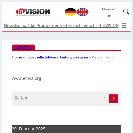
Newslett
Linked
er
News
Fachartikel
Produktneuheiten
Fachzeitschrift
inVISION Top I
AKTUELL
Home
»
Industrielle Bildverarbeitungssysteme
»
Vision in Rom
www.emva.org
Seiten:
1
2
20. Februar 2025