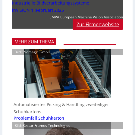
Industrielle Bildverarbeitungssysteme
inVISION 1 (Februar) 2025
EMVA European Machine Vision Association
Zur Firmenwebsite
MEHR ZUM THEMA
Bild: .Nomagic GmbH
Automatisiertes Picking & Handling zweiteiliger
Schuhkartons
Problemfall Schuhkarton
Bild: Restar Framos Technologies