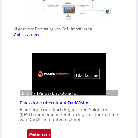
KI-gestützte Erkennung von Coil-Umreifungen
Coils zählen
Bild: DarkVision / Blackstone Inc.
Blackstone übernimmt DarkVision
Blackstone und Koch Engineered Solutions
(KES) haben eine Vereinbarung zur Übernahme
von DarkVision unterzeichnet.
:
Weiterlesen