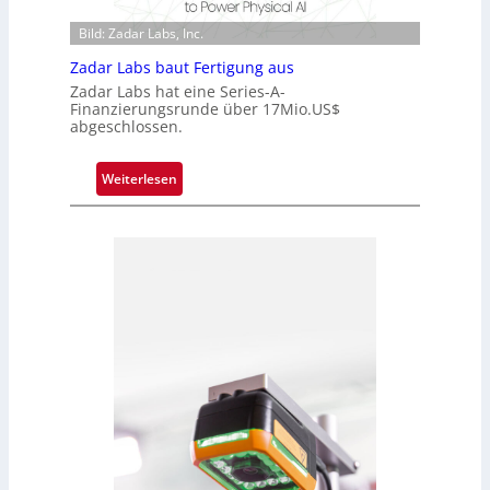
r
h
k
i
Bild: Zadar Labs, Inc.
V
p
Zadar Labs baut Fertigung aus
i
p
Zadar Labs hat eine Series-A-
s
l
Finanzierungsrunde über 17Mio.US$
i
a
abgeschlossen.
o
n
n
t
:
Weiterlesen
Ü
Z
b
a
e
d
r
a
n
r
a
L
h
a
m
b
e
s
v
b
o
a
n
u
H
t
a