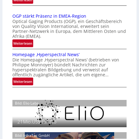
r
i
k
Z
n
e
e
a
a
OGP stärkt Präsenz in EMEA-Region
r
n
l
t
Optical Gaging Products (OGP), ein Geschäftsbereich
t
a
n
i
von Quality Vision International, erweitert sein
n
e
u
o
Partner-Netzwerk in Europa, dem Mittleren Osten und
d
Afrika (EMEA).
K
n
n
o
a
o
g
:
Weiterlesen
b
l
O
n
e
Homepage ‚Hyperspectral News‘
V
G
t
t
Die Homepage ‚Hyperspectral News‘ (betrieben von
i
P
r
Philippe Monnoyer) bündelt Nachrichten zur
e
s
s
o
hyperspektralen Bildgebung und verweist auf
i
i
t
öffentlich zugängliche Artikel, die um eigene…
l
l
o
ä
:
Weiterlesen
l
i
n
r
H
g
e
N
k
o
t
i
t
m
s
g
P
Bild: Elio Labs.
e
i
h
r
p
c
t
ä
a
h
2
s
21Mio.US$ für Elio
g
a
0
e
e
n
2
n
‚
Bild: InfraTec GmbH
S
6
z