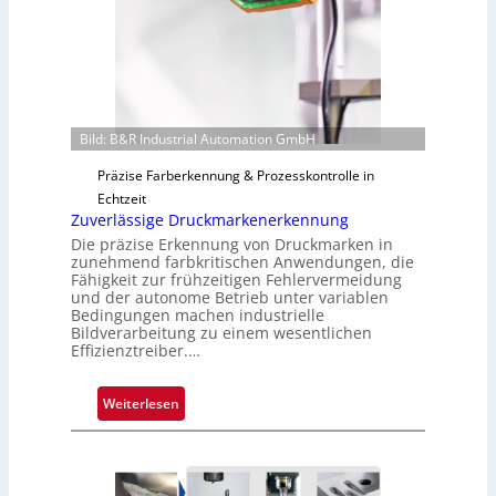
F
i
e
l
r
o
t
i
g
Bild: B&R Industrial Automation GmbH
u
n
Präzise Farberkennung & Prozesskontrolle in
g
Echtzeit
Zuverlässige Druckmarkenerkennung
a
u
Die präzise Erkennung von Druckmarken in
zunehmend farbkritischen Anwendungen, die
s
Fähigkeit zur frühzeitigen Fehlervermeidung
und der autonome Betrieb unter variablen
Bedingungen machen industrielle
Bildverarbeitung zu einem wesentlichen
Effizienztreiber.…
:
Weiterlesen
Z
u
v
e