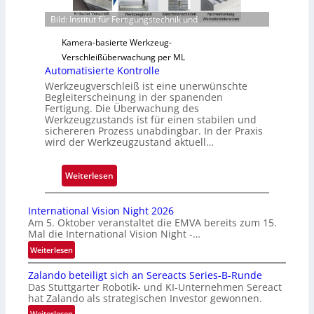
r
Bild: Institut für Fertigungstechnik und
l
Kamera-basierte Werkzeug-
ä
Verschleißüberwachung per ML
s
Automatisierte Kontrolle
s
Werkzeugverschleiß ist eine unerwünschte
i
Begleiterscheinung in der spanenden
g
Fertigung. Die Überwachung des
e
Werkzeugzustands ist für einen stabilen und
sichereren Prozess unabdingbar. In der Praxis
D
wird der Werkzeugzustand aktuell…
r
u
:
Weiterlesen
c
A
k
u
m
International Vision Night 2026
t
a
Am 5. Oktober veranstaltet die EMVA bereits zum 15.
Mal die International Vision Night -…
o
r
m
k
:
Weiterlesen
I
a
e
Zalando beteiligt sich an Sereacts Series-B-Runde
n
t
n
Das Stuttgarter Robotik- und KI-Unternehmen Sereact
t
i
e
hat Zalando als strategischen Investor gewonnen.
e
s
r
:
Weiterlesen