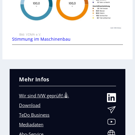
Bild: VDMA e.V.
Stimmung im Maschinenbau
Mehr Infos
Wir sind IVW geprüft!
Download
TeDo Business
Mediadaten
Abo-Service