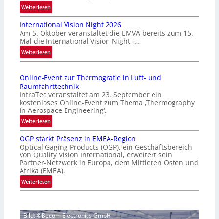
:
Weiterlesen
H
International Vision Night 2026
o
Am 5. Oktober veranstaltet die EMVA bereits zum 15.
m
Mal die International Vision Night -…
e
:
Weiterlesen
p
I
a
n
g
Online-Event zur Thermografie in Luft- und
t
e
Raumfahrttechnik
e
‚
InfraTec veranstaltet am 23. September ein
r
H
kostenloses Online-Event zum Thema ‚Thermography
n
y
in Aerospace Engineering‘.
a
p
:
Weiterlesen
t
e
O
i
r
OGP stärkt Präsenz in EMEA-Region
n
o
Optical Gaging Products (OGP), ein Geschäftsbereich
s
l
n
von Quality Vision International, erweitert sein
p
i
Partner-Netzwerk in Europa, dem Mittleren Osten und
a
e
n
Afrika (EMEA).
l
c
e
:
Weiterlesen
V
t
-
O
i
r
E
G
s
a
v
P
i
l
e
Bild: ©Becom Electronics GmbH
s
o