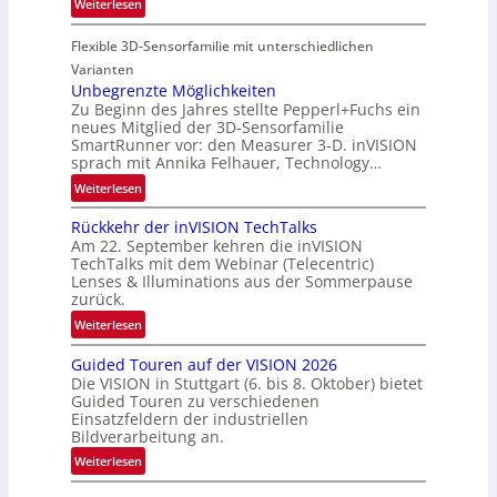
:
Weiterlesen
o
u
P
n
n
Flexible 3D-Sensorfamilie mit unterschiedlichen
a
d
r
Varianten
R
t
Unbegrenzte Möglichkeiten
a
Zu Beginn des Jahres stellte Pepperl+Fuchs ein
n
u
neues Mitglied der 3D-Sensorfamilie
e
SmartRunner vor: den Measurer 3-D. inVISION
m
r
sprach mit Annika Felhauer, Technology…
f
s
a
:
Weiterlesen
c
h
U
h
Rückkehr der inVISION TechTalks
r
n
a
Am 22. September kehren die inVISION
t
b
f
TechTalks mit dem Webinar (Telecentric)
t
e
t
Lenses & Illuminations aus der Sommerpause
e
g
zurück.
z
c
r
w
:
Weiterlesen
h
e
i
R
n
n
s
Guided Touren auf der VISION 2026
ü
i
z
Die VISION in Stuttgart (6. bis 8. Oktober) bietet
c
c
k
t
Guided Touren zu verschiedenen
h
k
Einsatzfeldern der industriellen
e
e
k
Bildverarbeitung an.
M
n
e
:
ö
Weiterlesen
4
h
G
g
K
r