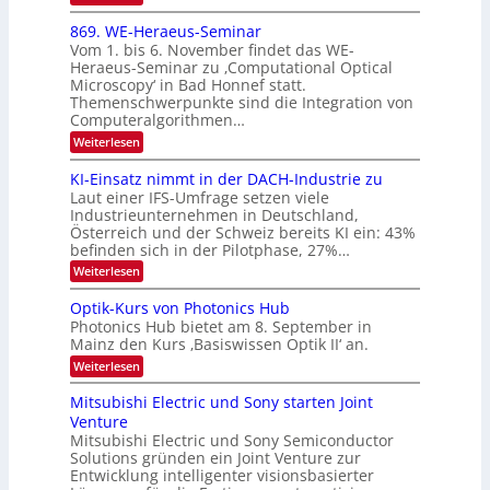
E
0
m
x
869. WE-Heraeus-Seminar
i
2
o
t
Vom 1. bis 6. November findet das WE-
s
6
d
Heraeus-Seminar zu ‚Computational Optical
e
e
Microscopy‘ in Bad Honnef statt.
n
n
Themenschwerpunkte sind die Integration von
s
k
m
Computeralgorithmen…
t
e
:
Weiterlesen
l
8
d
6
KI-Einsatz nimmt in der DACH-Industrie zu
e
9
t
Laut einer IFS-Umfrage setzen viele
.
s
Industrieunternehmen in Deutschland,
W
t
Österreich und der Schweiz bereits KI ein: 43%
E
a
befinden sich in der Pilotphase, 27%…
-
r
H
k
:
Weiterlesen
e
e
K
r
s
I
Optik-Kurs von Photonics Hub
a
W
-
e
Photonics Hub bietet am 8. September in
a
E
u
Mainz den Kurs ‚Basiswissen Optik II‘ an.
c
i
s
h
n
:
Weiterlesen
-
s
s
O
S
t
a
p
Mitsubishi Electric und Sony starten Joint
e
u
t
t
m
Venture
m
z
i
i
i
n
Mitsubishi Electric und Sony Semiconductor
k
n
m
i
Solutions gründen ein Joint Venture zur
-
a
e
m
K
Entwicklung intelligenter visionsbasierter
r
r
m
u