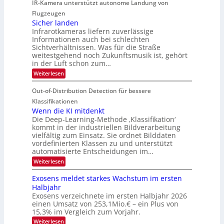
IR-Kamera unterstützt autonome Landung von
u
l
-
d
i
i
Flugzeugen
M
e
d
c
Sicher landen
e
r
Infrarotkameras liefern zuverlässige
e
h
m
i
Informationen auch bei schlechten
d
k
s
n
Sichtverhältnissen. Was für die Straße
T
e
u
weitestgehend noch Zukunftsmusik ist, gehört
V
o
i
in der Luft schon zum…
n
I
u
t
d
:
Weiterlesen
S
r
e
S
M
I
i
e
n
Out-of-Distribution Detection für bessere
a
O
c
n
n
h
Klassifikationen
N
a
e
t
Wenn die KI mitdenkt
T
r
u
Die Deep-Learning-Methode ‚Klassifikation‘
i
e
l
f
kommt in der industriellen Bildverarbeitung
a
S
c
vielfältig zum Einsatz. Sie ordnet Bilddaten
d
n
p
h
vordefinierten Klassen zu und unterstützt
d
e
e
e
T
automatisierte Entscheidungen im…
r
n
c
a
:
Weiterlesen
V
t
W
l
I
e
r
Exosens meldet starkes Wachstum im ersten
k
n
S
a
Halbjahr
s
n
I
Exosens verzeichnete im ersten Halbjahr 2026
d
O
einen Umsatz von 253,1Mio.€ – ein Plus von
i
e
15,3% im Vergleich zum Vorjahr.
N
K
2
:
Weiterlesen
I