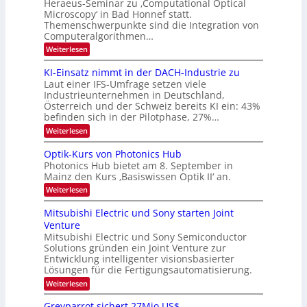
Heraeus-Seminar zu ‚Computational Optical
e
2
e
u
Microscopy‘ in Bad Honnef statt.
n
n
6
Themenschwerpunkte sind die Integration von
s
n
k
m
Computeralgorithmen…
t
d
e
:
Weiterlesen
B
l
8
d
i
6
KI-Einsatz nimmt in der DACH-Industrie zu
e
l
9
t
Laut einer IFS-Umfrage setzen viele
.
d
s
Industrieunternehmen in Deutschland,
W
t
v
Österreich und der Schweiz bereits KI ein: 43%
E
a
befinden sich in der Pilotphase, 27%…
-
e
r
H
k
r
:
Weiterlesen
e
e
K
a
r
s
I
Optik-Kurs von Photonics Hub
a
r
W
-
e
Photonics Hub bietet am 8. September in
a
E
b
u
Mainz den Kurs ‚Basiswissen Optik II‘ an.
c
i
e
s
h
n
:
Weiterlesen
-
i
s
s
O
S
t
a
t
p
Mitsubishi Electric und Sony starten Joint
e
u
t
t
u
m
Venture
m
z
i
i
n
i
n
Mitsubishi Electric und Sony Semiconductor
k
n
m
i
Solutions gründen ein Joint Venture zur
-
g
a
e
m
K
Entwicklung intelligenter visionsbasierter
s
r
r
m
u
Lösungen für die Fertigungsautomatisierung.
-
s
t
r
:
t
Weiterlesen
i
s
T
M
e
n
v
r
i
n
d
o
Greyparrot sichert 27Mio.US$