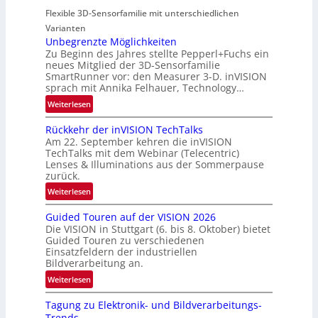
e
B
Flexible 3D-Sensorfamilie mit unterschiedlichen
w
-
Varianten
s
R
Unbegrenzte Möglichkeiten
‘
u
Zu Beginn des Jahres stellte Pepperl+Fuchs ein
n
neues Mitglied der 3D-Sensorfamilie
SmartRunner vor: den Measurer 3-D. inVISION
d
sprach mit Annika Felhauer, Technology…
e
:
Weiterlesen
U
Rückkehr der inVISION TechTalks
n
Am 22. September kehren die inVISION
b
TechTalks mit dem Webinar (Telecentric)
e
Lenses & Illuminations aus der Sommerpause
g
zurück.
r
:
Weiterlesen
e
R
n
Guided Touren auf der VISION 2026
ü
z
Die VISION in Stuttgart (6. bis 8. Oktober) bietet
c
t
Guided Touren zu verschiedenen
k
Einsatzfeldern der industriellen
e
k
Bildverarbeitung an.
M
e
:
ö
Weiterlesen
h
G
g
r
Tagung zu Elektronik- und Bildverarbeitungs-
u
l
d
Trends