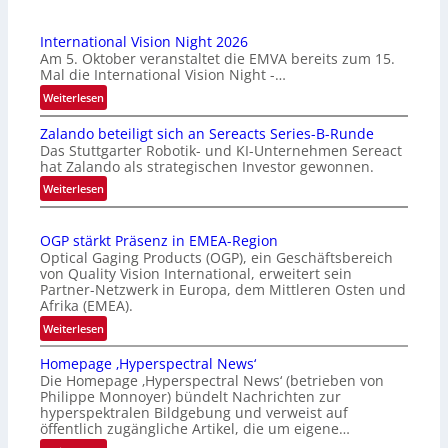
International Vision Night 2026
Am 5. Oktober veranstaltet die EMVA bereits zum 15.
Mal die International Vision Night -…
:
Weiterlesen
I
Zalando beteiligt sich an Sereacts Series-B-Runde
n
Das Stuttgarter Robotik- und KI-Unternehmen Sereact
t
hat Zalando als strategischen Investor gewonnen.
e
:
Weiterlesen
r
Z
n
a
a
OGP stärkt Präsenz in EMEA-Region
l
t
Optical Gaging Products (OGP), ein Geschäftsbereich
a
i
von Quality Vision International, erweitert sein
n
o
Partner-Netzwerk in Europa, dem Mittleren Osten und
d
Afrika (EMEA).
n
o
a
:
Weiterlesen
b
l
O
e
Homepage ‚Hyperspectral News‘
V
G
t
Die Homepage ‚Hyperspectral News‘ (betrieben von
i
P
Philippe Monnoyer) bündelt Nachrichten zur
e
s
s
hyperspektralen Bildgebung und verweist auf
i
i
t
öffentlich zugängliche Artikel, die um eigene…
l
o
ä