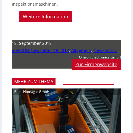
Inspektionsmaschinen.
Weitere Information
18. September 2018
inVISION Newsletter 18 2018
,
Allgemein
,
Newsarchiv
Omron Electronics GmbH
Zur Firmenwebsite
MEHR ZUM THEMA
Bild: .Nomagic GmbH