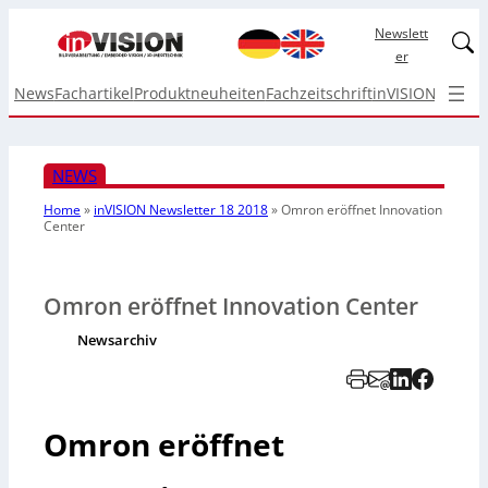
Newslett
Linked
er
News
Fachartikel
Produktneuheiten
Fachzeitschrift
inVISION Top I
NEWS
Home
»
inVISION Newsletter 18 2018
»
Omron eröffnet Innovation
Center
Omron eröffnet Innovation Center
Newsarchiv
Omron eröffnet