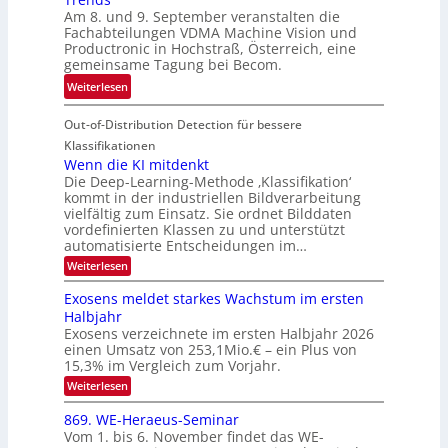
i
i
e
Am 8. und 9. September veranstalten die
d
c
r
Fachabteilungen VDMA Machine Vision und
e
h
Productronic in Hochstraß, Österreich, eine
i
d
k
gemeinsame Tagung bei Becom.
n
T
e
:
Weiterlesen
V
o
i
T
I
u
t
Out-of-Distribution Detection für bessere
a
S
r
e
g
I
Klassifikationen
e
n
u
Wenn die KI mitdenkt
O
n
Die Deep-Learning-Methode ‚Klassifikation‘
n
N
a
kommt in der industriellen Bildverarbeitung
g
T
u
vielfältig zum Einsatz. Sie ordnet Bilddaten
z
e
vordefinierten Klassen zu und unterstützt
f
u
c
automatisierte Entscheidungen im…
d
E
h
:
Weiterlesen
e
l
T
W
r
e
e
a
Exosens meldet starkes Wachstum im ersten
V
n
k
Halbjahr
l
n
I
Exosens verzeichnete im ersten Halbjahr 2026
t
k
d
S
einen Umsatz von 253,1Mio.€ – ein Plus von
i
r
s
e
I
15,3% im Vergleich zum Vorjahr.
o
K
O
:
Weiterlesen
n
I
E
N
m
i
x
869. WE-Heraeus-Seminar
i
2
o
k
t
Vom 1. bis 6. November findet das WE-
0
s
d
-