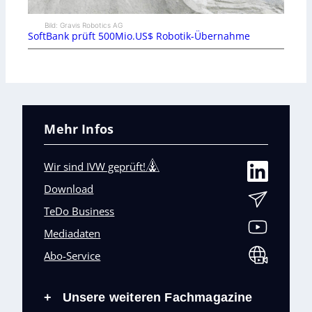
Bild: Gravis Robotics AG
SoftBank prüft 500Mio.US$ Robotik-Übernahme
Mehr Infos
Wir sind IVW geprüft!
Download
TeDo Business
Mediadaten
Abo-Service
Unsere weiteren Fachmagazine
+