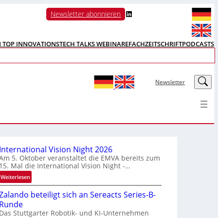
LinkedIn
Newsletter abonnieren
N TOP INNOVATIONS
TECH TALKS WEBINARE
FACHZEITSCHRIFT
PODCASTS
LinkedIn
Newsletter
International Vision Night 2026
Am 5. Oktober veranstaltet die EMVA bereits zum
15. Mal die International Vision Night -…
:
Weiterlesen
I
Zalando beteiligt sich an Sereacts Series-B-
n
Runde
t
Das Stuttgarter Robotik- und KI-Unternehmen
e