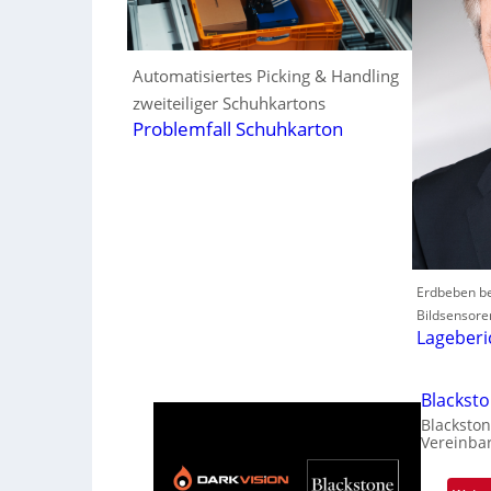
Automatisiertes Picking & Handling
zweiteiliger Schuhkartons
Problemfall Schuhkarton
Erdbeben be
Bildsensore
Lageberi
Blackst
Blackston
Vereinba