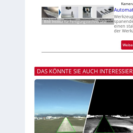
Kamera
Automati
Werkzeugv
spanende
Bild: Institut für Fertigungstechnik und
einen sta
der Werk
Weite
DAS KÖNNTE SIE AUCH INTERESSIE