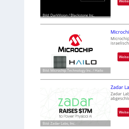
Weite
Bild: DarkVision / Blackstone Inc.
Microch
Microchi
israelisc
Weite
Bild: Microchip Technology Inc. / Hailo
Zadar La
Zadar La
abgeschl
Weite
Bild: Zadar Labs, Inc.