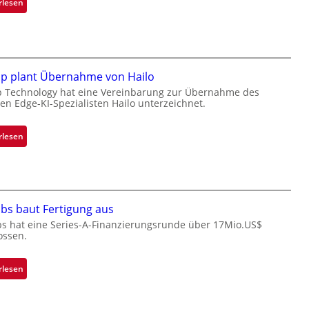
:
rlesen
B
l
a
c
k
ip plant Übernahme von Hailo
s
p Technology hat eine Vereinbarung zur Übernahme des
hen Edge-KI-Spezialisten Hailo unterzeichnet.
t
o
n
:
rlesen
e
M
ü
i
b
c
e
r
r
bs baut Fertigung aus
o
n
c
bs hat eine Series-A-Finanzierungsrunde über 17Mio.US$
i
ossen.
h
m
i
m
p
:
rlesen
t
p
Z
D
l
a
a