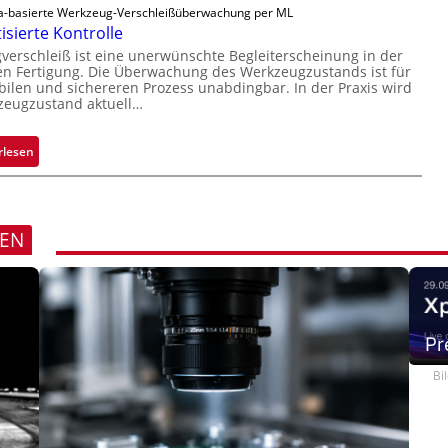
D
-basierte Werkzeug-Verschleißüberwachung per ML
s
r
sierte Kontrolle
u
erschleiß ist eine unerwünschte Begleiterscheinung in der
c
n Fertigung. Die Überwachung des Werkzeugzustands ist für
k
bilen und sichereren Prozess unabdingbar. In der Praxis wird
zeugzustand aktuell…
m
a
r
:
rlesen
k
A
e
u
n
t
e
o
REN
r
m
k
a
e
t
n
i
n
s
Pr
u
i
Bi
n
e
g
r
t
e