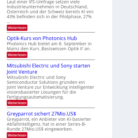
W
Laut einer IFS-Umfrage setzen viele
t
e
E
a
Industrieunternehmen in Deutschland,
r
-
r
Österreich und der Schweiz bereits KI ein:
H
a
k
43% befinden sich in der Pilotphase, 27%
e
e
r
…
r
s
b
a
:
Weiterlesen
W
e
e
K
a
u
I
c
i
Optik-Kurs von Photonics Hub
s
-
h
t
Photonics Hub bietet am 8. September in
-
E
s
S
Mainz den Kurs ‚Basiswissen Optik II‘ an.
i
u
t
e
n
u
:
Weiterlesen
n
m
s
m
O
g
i
a
i
p
Mitsubishi Electric und Sony starten
n
t
m
s
t
a
z
Joint Venture
e
i
-
r
n
r
k
Mitsubishi Electric und Sony
T
i
s
-
Semiconductor Solutions gründen ein
m
t
r
K
Joint Venture zur Entwicklung intelligenter
m
e
u
e
visionsbasierter Lösungen für die
t
n
r
n
i
Fertigungsautomatisierung.
H
s
n
a
d
v
:
Weiterlesen
d
l
o
M
s
e
b
n
i
Greyparrot sichert 27Mio.US$
r
j
P
t
D
a
Greyparrot, ein Anbieter von KI-basierter
h
s
A
h
o
Abfallintelligenz, hat in einer Series-B-
u
C
r
t
Runde 27Mio.US$ eingeworben.
b
H
o
i
:
-
Weiterlesen
n
s