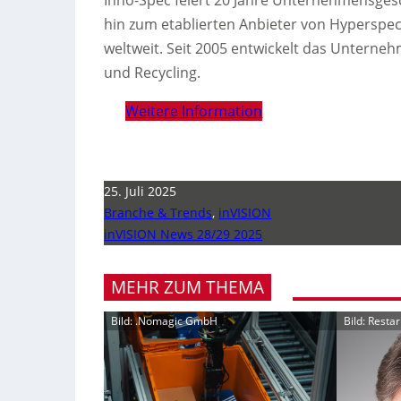
hin zum etablierten Anbieter von Hyperspe
weltweit. Seit 2005 entwickelt das Unterne
und Recycling.
Weitere Information
25. Juli 2025
Branche & Trends
,
inVISION
inVISION News 28/29 2025
MEHR ZUM THEMA
Bild: .Nomagic GmbH
Bild: Resta