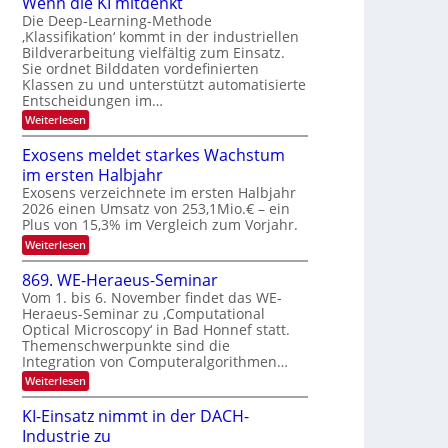
Wenn die KI mitdenkt
a
T
n
Die Deep-Learning-Methode
u
‚Klassifikation‘ kommt in der industriellen
e
g
f
Bildverarbeitung vielfältig zum Einsatz.
c
z
d
Sie ordnet Bilddaten vordefinierten
h
u
Klassen zu und unterstützt automatisierte
e
T
E
Entscheidungen im…
r
a
l
:
Weiterlesen
V
l
e
W
I
e
k
k
Exosens meldet starkes Wachstum
S
n
s
t
im ersten Halbjahr
n
I
r
d
Exosens verzeichnete im ersten Halbjahr
O
i
2026 einen Umsatz von 253,1Mio.€ – ein
o
e
N
Plus von 15,3% im Vergleich zum Vorjahr.
n
K
2
:
Weiterlesen
I
i
0
E
m
k
x
i
2
869. WE-Heraeus-Seminar
-
o
t
6
Vom 1. bis 6. November findet das WE-
s
d
u
Heraeus-Seminar zu ‚Computational
e
e
n
Optical Microscopy‘ in Bad Honnef statt.
n
n
d
s
k
Themenschwerpunkte sind die
m
t
Integration von Computeralgorithmen…
B
e
i
:
Weiterlesen
l
8
d
l
6
e
KI-Einsatz nimmt in der DACH-
d
9
t
Industrie zu
v
.
s