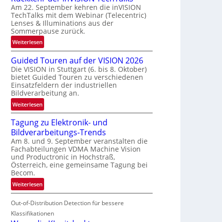
Am 22. September kehren die inVISION
b
TechTalks mit dem Webinar (Telecentric)
e
Lenses & Illuminations aus der
g
Sommerpause zurück.
r
:
Weiterlesen
e
R
n
Guided Touren auf der VISION 2026
ü
z
Die VISION in Stuttgart (6. bis 8. Oktober)
c
t
bietet Guided Touren zu verschiedenen
k
e
Einsatzfeldern der industriellen
k
Bildverarbeitung an.
M
e
ö
:
Weiterlesen
h
g
G
r
l
Tagung zu Elektronik- und
u
d
i
Bildverarbeitungs-Trends
i
e
c
Am 8. und 9. September veranstalten die
d
r
Fachabteilungen VDMA Machine Vision
h
e
i
und Productronic in Hochstraß,
k
d
n
Österreich, eine gemeinsame Tagung bei
e
T
Becom.
V
i
o
I
:
Weiterlesen
t
u
S
T
e
r
I
Out-of-Distribution Detection für bessere
a
n
e
O
g
Klassifikationen
n
N
u