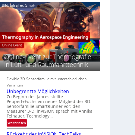
e
n
n
Bild: InfraTec GmbH
‚
S
z
H
e
i
y
r
n
p
e
E
e
a
M
r
c
E
s
t
A
p
s
-
e
Online-Event zur Thermografie
S
R
c
e
e
in Luft- und Raumfahrttechnik
t
r
g
r
i
i
a
e
Flexible 3D-Sensorfamilie mit unterschiedlichen
o
l
s
n
Varianten
N
-
Unbegrenzte Möglichkeiten
e
B
Zu Beginn des Jahres stellte
w
Pepperl+Fuchs ein neues Mitglied der 3D-
-
s
Sensorfamilie SmartRunner vor: den
R
Measurer 3-D. inVISION sprach mit Annika
‘
u
Felhauer, Technology…
n
:
Weiterlesen
d
U
e
Rückkehr der inVISION TechTalks
n