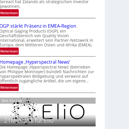
Sereact hat Zalando als strategischen Investor
r
gewonnen.
n
:
Weiterlesen
a
Z
t
a
i
OGP stärkt Präsenz in EMEA-Region
l
o
Optical Gaging Products (OGP), ein
a
Geschäftsbereich von Quality Vision
n
International, erweitert sein Partner-Netzwerk in
n
a
Europa, dem Mittleren Osten und Afrika (EMEA).
d
l
o
:
Weiterlesen
V
b
O
i
Homepage ‚Hyperspectral News‘
e
G
s
Die Homepage ‚Hyperspectral News‘ (betrieben
t
P
i
von Philippe Monnoyer) bündelt Nachrichten zur
e
s
o
hyperspektralen Bildgebung und verweist auf
i
t
n
öffentlich zugängliche Artikel, die um eigene…
l
ä
N
:
Weiterlesen
i
r
i
H
g
k
g
o
t
t
Bild: Elio Labs.
h
m
s
P
t
e
i
r
2
p
c
ä
0
21Mio.US$ für Elio
a
h
s
2
g
a
e
6