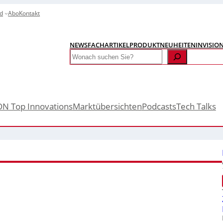
d
Abo
Kontakt
NEWS
FACHARTIKEL
PRODUKTNEUHEITEN
INVISIO
Search
ON Top Innovations
Marktübersichten
Podcasts
Tech Talks