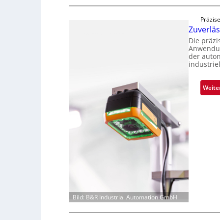
Präzise
Zuverlä
Die präz
Anwendun
der auto
industrie
Weite
Bild: B&R Industrial Automation GmbH