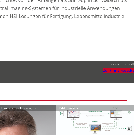
ctral Imaging-Systemen für industrielle Anwendungen
hmen HSI-Lösungen für Fertigung, Lebensmittelindustrie
inno-spec GmbH
Zur Firmenwebsite
r Framos Technologies
Bild: iba AG