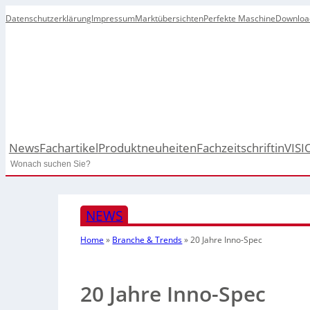
Datenschutzerklärung
Impressum
Marktübersichten
Perfekte Maschine
Downloa
News
Fachartikel
Produktneuheiten
Fachzeitschrift
inVISI
Search
NEWS
Home
»
Branche & Trends
»
20 Jahre Inno-Spec
20 Jahre Inno-Spec