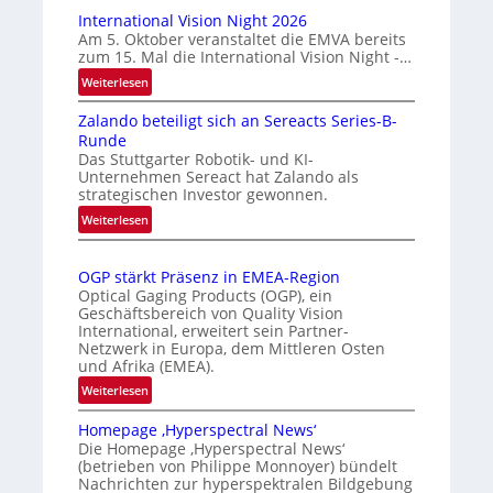
u
a
International Vision Night 2026
t
r
Am 5. Oktober veranstaltet die EMVA bereits
zum 15. Mal die International Vision Night -…
o
k
m
e
:
Weiterlesen
I
a
n
Zalando beteiligt sich an Sereacts Series-B-
n
t
e
Runde
t
i
r
Das Stuttgarter Robotik- und KI-
e
s
k
Unternehmen Sereact hat Zalando als
r
strategischen Investor gewonnen.
i
e
n
e
:
n
Weiterlesen
a
Z
r
n
t
a
t
u
i
OGP stärkt Präsenz in EMEA-Region
l
e
n
o
Optical Gaging Products (OGP), ein
a
K
n
Geschäftsbereich von Quality Vision
g
n
International, erweitert sein Partner-
a
o
d
Netzwerk in Europa, dem Mittleren Osten
l
n
und Afrika (EMEA).
o
V
t
b
:
Weiterlesen
i
r
e
O
s
o
t
Homepage ‚Hyperspectral News‘
G
i
Die Homepage ‚Hyperspectral News‘
e
l
P
o
(betrieben von Philippe Monnoyer) bündelt
i
l
s
n
Nachrichten zur hyperspektralen Bildgebung
l