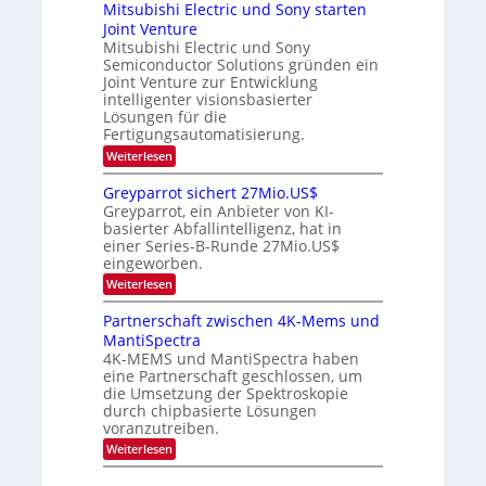
r
p
r
Mitsubishi Electric und Sony starten
z
a
s
t
e
Joint Venture
n
r
t
i
i
Mitsubishi Electric und Sony
n
e
k
m
n
Semiconductor Solutions gründen ein
-
d
m
H
K
Joint Venture zur Entwicklung
s
t
a
u
intelligenter visionsbasierter
i
l
r
Lösungen für die
n
b
s
Fertigungsautomatisierung.
d
j
v
e
a
o
:
Weiterlesen
r
h
n
M
D
r
P
i
Greyparrot sichert 27Mio.US$
A
h
t
Greyparrot, ein Anbieter von KI-
C
o
s
H
basierter Abfallintelligenz, hat in
t
u
-
einer Series-B-Runde 27Mio.US$
o
b
I
n
eingeworben.
i
n
i
s
:
Weiterlesen
d
c
h
G
u
s
i
r
s
Partnerschaft zwischen 4K-Mems und
H
E
e
t
u
l
MantiSpectra
y
r
b
e
4K-MEMS und MantiSpectra haben
p
i
c
eine Partnerschaft geschlossen, um
a
e
t
r
die Umsetzung der Spektroskopie
z
r
r
u
durch chipbasierte Lösungen
i
o
voranzutreiben.
c
t
u
:
Weiterlesen
s
n
P
i
d
a
c