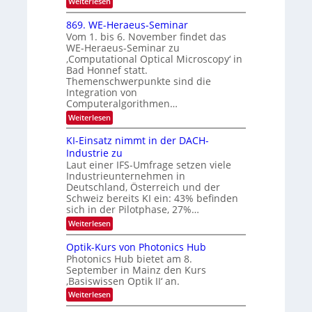
:
Weiterlesen
m
2
E
-
i
6
x
t
869. WE-Heraeus-Seminar
u
o
d
Vom 1. bis 6. November findet das
n
s
e
WE-Heraeus-Seminar zu
e
d
n
‚Computational Optical Microscopy‘ in
n
k
B
Bad Honnef statt.
s
t
i
m
Themenschwerpunkte sind die
e
l
Integration von
l
Computeralgorithmen…
d
d
v
:
Weiterlesen
e
8
t
e
6
s
KI-Einsatz nimmt in der DACH-
r
9
t
Industrie zu
.
a
a
Laut einer IFS-Umfrage setzen viele
W
r
r
Industrieunternehmen in
E
k
b
-
e
Deutschland, Österreich und der
H
s
e
Schweiz bereits KI ein: 43% befinden
e
W
sich in der Pilotphase, 27%…
i
r
a
t
:
Weiterlesen
a
c
K
e
h
u
I
u
s
Optik-Kurs von Photonics Hub
n
-
s
t
Photonics Hub bietet am 8.
E
g
-
u
September in Mainz den Kurs
i
S
m
s
‚Basiswissen Optik II‘ an.
n
e
i
-
s
m
m
:
Weiterlesen
a
T
i
e
O
t
n