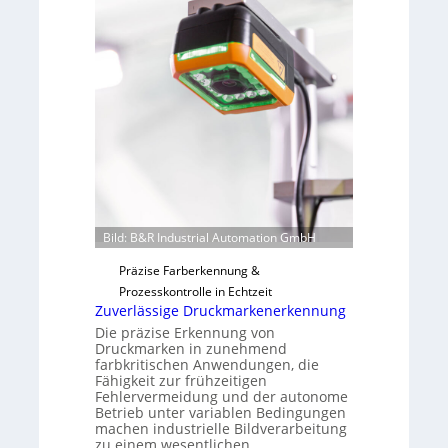
o
b
n
a
H
u
a
t
i
F
l
e
o
r
t
i
g
u
Bild: B&R Industrial Automation GmbH
n
g
Präzise Farberkennung &
a
Prozesskontrolle in Echtzeit
u
Zuverlässige Druckmarkenerkennung
s
Die präzise Erkennung von
Druckmarken in zunehmend
farbkritischen Anwendungen, die
Fähigkeit zur frühzeitigen
Fehlervermeidung und der autonome
Betrieb unter variablen Bedingungen
machen industrielle Bildverarbeitung
zu einem wesentlichen