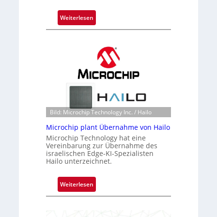
:
Weiterlesen
B
l
a
c
k
s
t
o
n
Bild: Microchip Technology Inc. / Hailo
e
Microchip plant Übernahme von Hailo
ü
Microchip Technology hat eine
b
Vereinbarung zur Übernahme des
e
israelischen Edge-KI-Spezialisten
r
Hailo unterzeichnet.
n
i
:
Weiterlesen
m
M
m
i
t
c