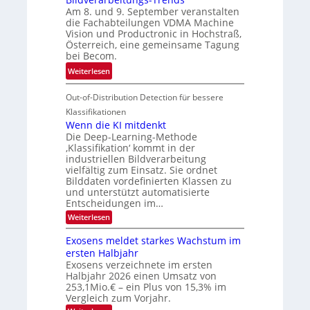
i
i
e
Am 8. und 9. September veranstalten
d
c
r
die Fachabteilungen VDMA Machine
e
h
Vision und Productronic in Hochstraß,
i
d
k
Österreich, eine gemeinsame Tagung
n
T
e
bei Becom.
V
o
i
:
Weiterlesen
I
u
t
T
S
r
e
Out-of-Distribution Detection für bessere
a
I
e
n
g
Klassifikationen
O
n
u
Wenn die KI mitdenkt
N
a
Die Deep-Learning-Methode
n
T
u
‚Klassifikation‘ kommt in der
g
e
industriellen Bildverarbeitung
f
z
c
vielfältig zum Einsatz. Sie ordnet
d
u
h
Bilddaten vordefinierten Klassen zu
e
E
und unterstützt automatisierte
T
r
Entscheidungen im…
l
a
V
e
:
Weiterlesen
l
I
W
k
k
e
S
Exosens meldet starkes Wachstum im
t
s
n
I
ersten Halbjahr
r
n
Exosens verzeichnete im ersten
O
d
o
Halbjahr 2026 einen Umsatz von
i
N
n
e
253,1Mio.€ – ein Plus von 15,3% im
2
K
i
Vergleich zum Vorjahr.
I
0
k