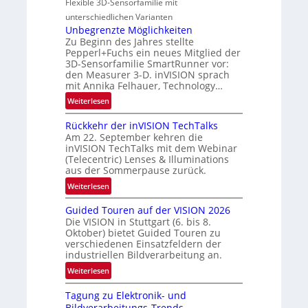
Flexible 3D-Sensorfamilie mit
-
n
l
unterschiedlichen Varianten
B
N
Unbegrenzte Möglichkeiten
-
e
Zu Beginn des Jahres stellte
R
w
Pepperl+Fuchs ein neues Mitglied der
u
3D-Sensorfamilie SmartRunner vor:
s
n
den Measurer 3-D. inVISION sprach
‘
d
mit Annika Felhauer, Technology…
e
:
Weiterlesen
U
Rückkehr der inVISION TechTalks
n
Am 22. September kehren die
b
inVISION TechTalks mit dem Webinar
e
(Telecentric) Lenses & Illuminations
g
aus der Sommerpause zurück.
r
:
Weiterlesen
e
R
n
Guided Touren auf der VISION 2026
ü
z
Die VISION in Stuttgart (6. bis 8.
c
t
Oktober) bietet Guided Touren zu
k
verschiedenen Einsatzfeldern der
e
k
industriellen Bildverarbeitung an.
M
e
:
ö
Weiterlesen
h
G
g
r
Tagung zu Elektronik- und
u
l
d
Bildverarbeitungs-Trends