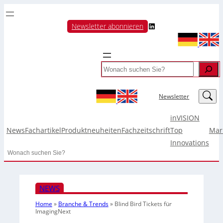
LinkedIn
Newsletter abonnieren
Search
LinkedIn
Newsletter
inVISION
News
Fachartikel
Produktneuheiten
Fachzeitschrift
Top
Mar
Innovations
Search
NEWS
Home
»
Branche & Trends
»
Blind Bird Tickets für
ImagingNext