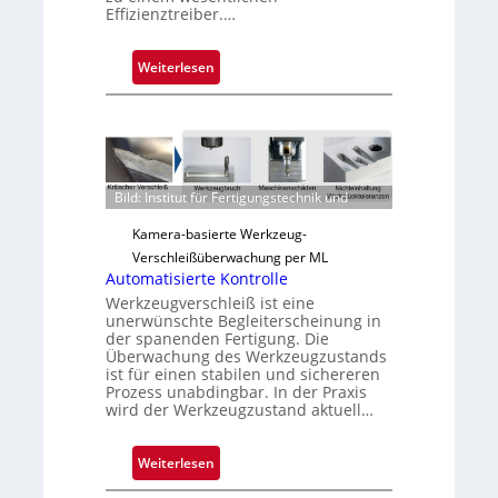
Effizienztreiber.…
:
Weiterlesen
Z
u
v
e
r
Bild: Institut für Fertigungstechnik und
l
ä
Kamera-basierte Werkzeug-
s
Verschleißüberwachung per ML
s
Automatisierte Kontrolle
i
Werkzeugverschleiß ist eine
unerwünschte Begleiterscheinung in
g
der spanenden Fertigung. Die
e
Überwachung des Werkzeugzustands
D
ist für einen stabilen und sichereren
Prozess unabdingbar. In der Praxis
r
wird der Werkzeugzustand aktuell…
u
c
:
Weiterlesen
k
A
m