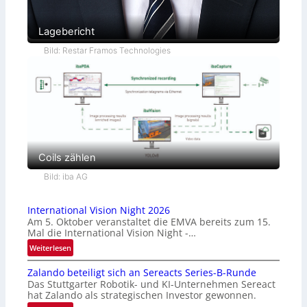
Lagebericht
Bild: Restar Framos Technologies
Coils zählen
Bild: iba AG
International Vision Night 2026
Am 5. Oktober veranstaltet die EMVA bereits zum 15.
Mal die International Vision Night -…
:
Weiterlesen
I
Zalando beteiligt sich an Sereacts Series-B-Runde
n
Das Stuttgarter Robotik- und KI-Unternehmen Sereact
t
hat Zalando als strategischen Investor gewonnen.
e