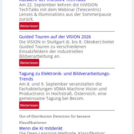
Am 22. September kehren die inVISION
b
TechTalks mit dem Webinar (Telecentric)
e
Lenses & Illuminations aus der Sommerpause
g
zurück.
r
:
Weiterlesen
e
R
n
Guided Touren auf der VISION 2026
ü
z
Die VISION in Stuttgart (6. bis 8. Oktober) bietet
c
t
Guided Touren zu verschiedenen
k
Einsatzfeldern der industriellen
e
k
Bildverarbeitung an.
M
e
:
ö
Weiterlesen
h
G
g
r
Tagung zu Elektronik- und Bildverarbeitungs-
u
l
d
Trends
i
i
e
Am 8. und 9. September veranstalten die
d
c
r
Fachabteilungen VDMA Machine Vision und
e
h
Productronic in Hochstraß, Österreich, eine
i
d
k
gemeinsame Tagung bei Becom.
n
T
e
:
Weiterlesen
V
o
i
T
I
u
t
Out-of-Distribution Detection für bessere
a
S
r
e
g
I
Klassifikationen
e
n
u
Wenn die KI mitdenkt
O
n
Die Deep-Learning-Methode ‚Klassifikation‘
n
N