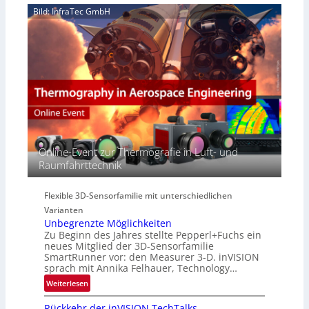
H
e
Bild: InfraTec GmbH
i
y
r
n
p
e
E
e
a
M
r
c
E
s
t
A
p
s
-
e
S
R
c
e
e
t
r
g
r
i
i
Online-Event zur Thermografie in Luft- und
a
e
o
Raumfahrttechnik
l
s
n
N
-
e
B
Flexible 3D-Sensorfamilie mit unterschiedlichen
w
-
Varianten
s
R
Unbegrenzte Möglichkeiten
‘
u
Zu Beginn des Jahres stellte Pepperl+Fuchs ein
n
neues Mitglied der 3D-Sensorfamilie
SmartRunner vor: den Measurer 3-D. inVISION
d
sprach mit Annika Felhauer, Technology…
e
:
Weiterlesen
U
Rückkehr der inVISION TechTalks
n