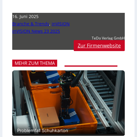
16. Juni 2025
Branche & Trends
,
inVISION
inVISION News 23 2025
TeDo Verlag GmbH
Zur Firmenwebsite
MEHR ZUM THEMA
Problemfall Schuhkarton