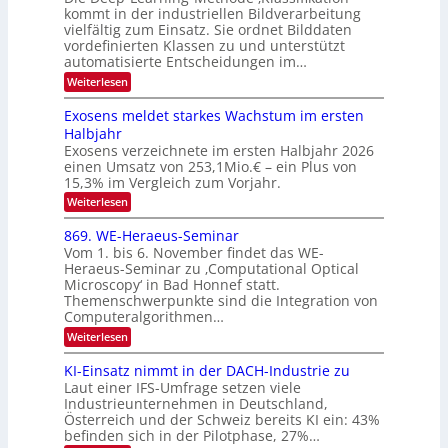
a
kommt in der industriellen Bildverarbeitung
g
T
u
vielfältig zum Einsatz. Sie ordnet Bilddaten
z
e
vordefinierten Klassen zu und unterstützt
f
u
c
automatisierte Entscheidungen im…
d
E
h
:
Weiterlesen
e
l
T
W
r
e
e
a
Exosens meldet starkes Wachstum im ersten
V
n
k
Halbjahr
l
n
I
Exosens verzeichnete im ersten Halbjahr 2026
t
k
d
S
einen Umsatz von 253,1Mio.€ – ein Plus von
i
r
s
e
I
15,3% im Vergleich zum Vorjahr.
o
K
O
:
Weiterlesen
n
I
E
N
m
i
x
869. WE-Heraeus-Seminar
i
2
o
k
t
Vom 1. bis 6. November findet das WE-
0
s
d
-
Heraeus-Seminar zu ‚Computational Optical
e
2
e
u
Microscopy‘ in Bad Honnef statt.
n
n
6
Themenschwerpunkte sind die Integration von
s
n
k
m
Computeralgorithmen…
t
d
e
:
Weiterlesen
B
l
8
d
i
6
KI-Einsatz nimmt in der DACH-Industrie zu
e
l
9
t
Laut einer IFS-Umfrage setzen viele
.
d
s
Industrieunternehmen in Deutschland,
W
t
v
Österreich und der Schweiz bereits KI ein: 43%
E
a
befinden sich in der Pilotphase, 27%…
-
e
r
H