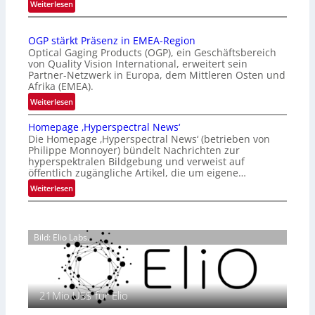
:
Weiterlesen
r
Z
n
a
a
OGP stärkt Präsenz in EMEA-Region
l
t
Optical Gaging Products (OGP), ein Geschäftsbereich
a
i
von Quality Vision International, erweitert sein
n
o
Partner-Netzwerk in Europa, dem Mittleren Osten und
d
Afrika (EMEA).
n
o
a
:
Weiterlesen
b
l
O
e
Homepage ‚Hyperspectral News‘
V
G
t
Die Homepage ‚Hyperspectral News‘ (betrieben von
i
P
Philippe Monnoyer) bündelt Nachrichten zur
e
s
s
hyperspektralen Bildgebung und verweist auf
i
i
t
öffentlich zugängliche Artikel, die um eigene…
l
o
ä
:
Weiterlesen
i
n
r
H
g
N
k
o
t
i
t
m
s
g
P
Bild: Elio Labs.
e
i
h
r
p
c
t
ä
a
h
2
s
g
a
0
e
21Mio.US$ für Elio
e
n
2
n
‚
S
6
z