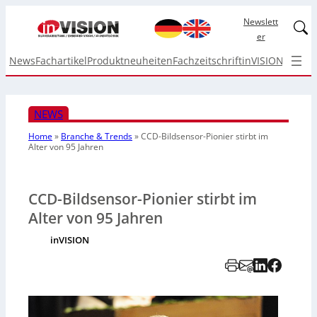
Newslett
Linked
er
News
Fachartikel
Produktneuheiten
Fachzeitschrift
inVISION Top I
NEWS
Home
»
Branche & Trends
»
CCD-Bildsensor-Pionier stirbt im
Alter von 95 Jahren
CCD-Bildsensor-Pionier stirbt im
Alter von 95 Jahren
inVISION