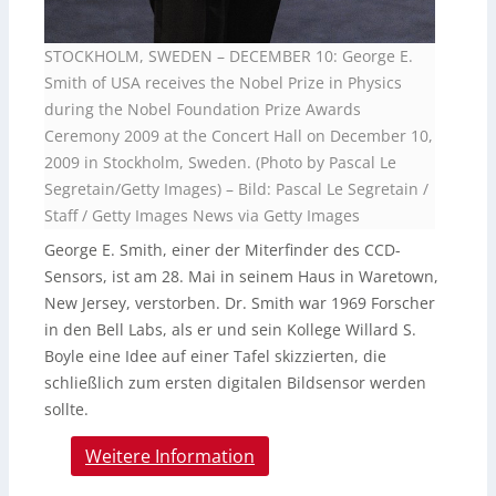
STOCKHOLM, SWEDEN – DECEMBER 10: George E.
Smith of USA receives the Nobel Prize in Physics
during the Nobel Foundation Prize Awards
Ceremony 2009 at the Concert Hall on December 10,
2009 in Stockholm, Sweden. (Photo by Pascal Le
Segretain/Getty Images)
–
Bild: Pascal Le Segretain /
Staff / Getty Images News via Getty Images
George E. Smith, einer der Miterfinder des CCD-
Sensors, ist am 28. Mai in seinem Haus in Waretown,
New Jersey, verstorben. Dr. Smith war 1969 Forscher
in den Bell Labs, als er und sein Kollege Willard S.
Boyle eine Idee auf einer Tafel skizzierten, die
schließlich zum ersten digitalen Bildsensor werden
sollte.
Weitere Information