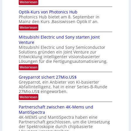
k
r
:
Weiterlesen
e
e
K
a
r
s
I
Optik-Kurs von Photonics Hub
a
r
W
-
e
Photonics Hub bietet am 8. September in
a
E
b
u
Mainz den Kurs ‚Basiswissen Optik II‘ an.
c
i
e
s
h
n
:
Weiterlesen
-
i
s
s
O
S
t
a
t
p
Mitsubishi Electric und Sony starten Joint
e
u
t
t
u
m
Venture
m
z
i
i
n
i
n
Mitsubishi Electric und Sony Semiconductor
k
n
m
i
Solutions gründen ein Joint Venture zur
-
g
a
e
m
K
Entwicklung intelligenter visionsbasierter
s
r
r
m
u
Lösungen für die Fertigungsautomatisierung.
-
s
t
r
:
t
Weiterlesen
i
s
T
M
e
n
v
r
i
n
d
o
Greyparrot sichert 27Mio.US$
t
H
e
e
n
Greyparrot, ein Anbieter von KI-basierter
s
a
r
P
n
Abfallintelligenz, hat in einer Series-B-Runde
u
l
D
h
d
27Mio.US$ eingeworben.
b
b
A
o
i
j
C
s
t
:
Weiterlesen
s
a
H
o
G
h
h
-
n
r
Partnerschaft zwischen 4K-Mems und
i
r
I
i
e
MantiSpectra
E
n
c
y
l
d
4K-MEMS und MantiSpectra haben eine
s
p
e
u
H
Partnerschaft geschlossen, um die Umsetzung
a
c
s
u
r
der Spektroskopie durch chipbasierte
t
t
b
r