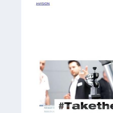
inVISION