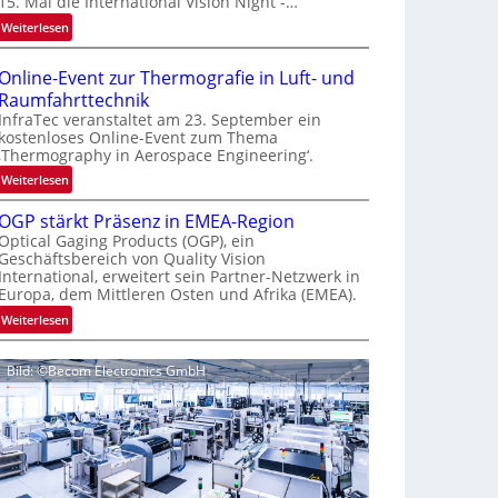
15. Mal die International Vision Night -…
e
:
Weiterlesen
p
I
a
n
g
Online-Event zur Thermografie in Luft- und
t
e
Raumfahrttechnik
e
‚
InfraTec veranstaltet am 23. September ein
r
H
kostenloses Online-Event zum Thema
‚Thermography in Aerospace Engineering‘.
n
y
a
p
:
Weiterlesen
t
e
O
i
OGP stärkt Präsenz in EMEA-Region
r
n
o
Optical Gaging Products (OGP), ein
s
l
Geschäftsbereich von Quality Vision
n
p
i
International, erweitert sein Partner-Netzwerk in
a
e
n
Europa, dem Mittleren Osten und Afrika (EMEA).
l
c
e
:
Weiterlesen
V
t
-
O
i
r
E
G
s
a
v
Bild: ©Becom Electronics GmbH
P
i
l
e
s
o
N
n
t
n
e
t
ä
N
w
z
r
i
s
u
k
g
‘
r