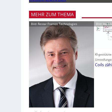
MEHR ZUM THEMA
Bild: Restar Framos Technologies
Bild: iba AG
KI-gestützte
Umreifunge
Coils zäh