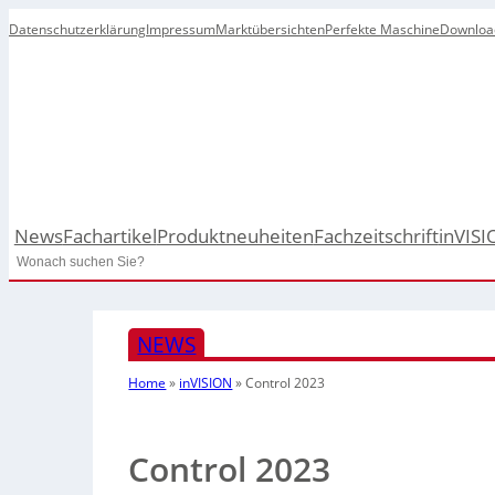
Datenschutzerklärung
Impressum
Marktübersichten
Perfekte Maschine
Downloa
News
Fachartikel
Produktneuheiten
Fachzeitschrift
inVISI
Search
NEWS
Home
»
inVISION
»
Control 2023
Control 2023