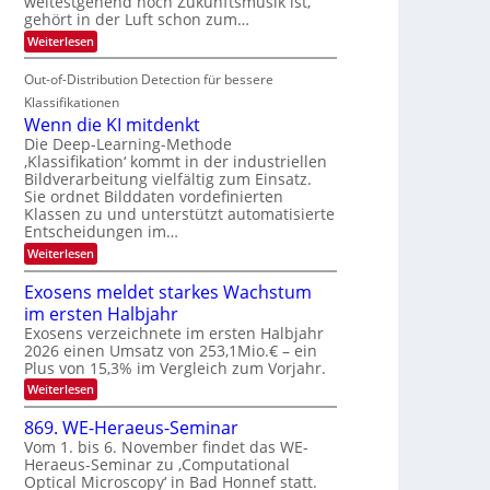
weitestgehend noch Zukunftsmusik ist,
i
o
d
I
gehört in der Luft schon zum…
t
u
M
S
:
Weiterlesen
e
r
a
S
I
n
i
e
n
Out-of-Distribution Detection für bessere
O
c
n
t
N
h
Klassifikationen
a
i
e
T
Wenn die KI mitdenkt
r
u
S
e
Die Deep-Learning-Methode
l
f
p
‚Klassifikation‘ kommt in der industriellen
a
c
d
Bildverarbeitung vielfältig zum Einsatz.
n
e
h
d
Sie ordnet Bilddaten vordefinierten
e
c
T
e
Klassen zu und unterstützt automatisierte
r
t
n
a
Entscheidungen im…
V
r
l
:
Weiterlesen
I
a
k
W
S
e
s
Exosens meldet starkes Wachstum
n
I
im ersten Halbjahr
n
O
d
Exosens verzeichnete im ersten Halbjahr
N
i
2026 einen Umsatz von 253,1Mio.€ – ein
e
2
Plus von 15,3% im Vergleich zum Vorjahr.
K
0
:
Weiterlesen
I
2
E
m
x
i
869. WE-Heraeus-Seminar
6
o
t
Vom 1. bis 6. November findet das WE-
s
d
Heraeus-Seminar zu ‚Computational
e
e
Optical Microscopy‘ in Bad Honnef statt.
n
n