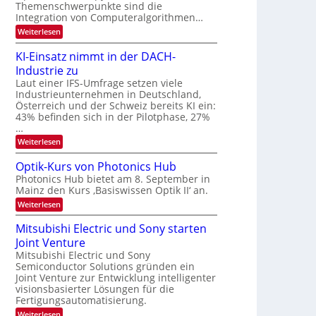
s
k
Themenschwerpunkte sind die
m
t
Integration von Computeralgorithmen…
e
:
Weiterlesen
l
8
d
6
e
KI-Einsatz nimmt in der DACH-
9
t
Industrie zu
.
s
W
Laut einer IFS-Umfrage setzen viele
t
E
a
Industrieunternehmen in Deutschland,
-
r
Österreich und der Schweiz bereits KI ein:
H
k
43% befinden sich in der Pilotphase, 27%
e
e
…
r
s
a
:
Weiterlesen
W
e
K
a
u
I
c
Optik-Kurs von Photonics Hub
s
-
h
Photonics Hub bietet am 8. September in
-
E
s
S
Mainz den Kurs ‚Basiswissen Optik II‘ an.
i
t
e
n
u
:
Weiterlesen
m
s
m
O
i
a
i
p
Mitsubishi Electric und Sony starten
n
t
m
t
a
z
Joint Venture
e
i
r
n
r
k
Mitsubishi Electric und Sony
i
s
-
Semiconductor Solutions gründen ein
m
t
K
Joint Venture zur Entwicklung intelligenter
m
e
u
visionsbasierter Lösungen für die
t
n
r
i
Fertigungsautomatisierung.
H
s
n
a
v
:
Weiterlesen