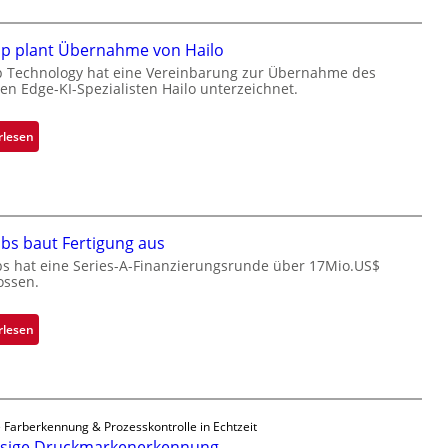
i
a
l
c
i
k
ip plant Übernahme von Hailo
g
s
p Technology hat eine Vereinbarung zur Übernahme des
t
hen Edge-KI-Spezialisten Hailo unterzeichnet.
t
s
o
i
n
:
rlesen
c
e
M
h
ü
i
a
b
c
n
e
r
S
r
bs baut Fertigung aus
o
e
n
c
bs hat eine Series-A-Finanzierungsrunde über 17Mio.US$
r
i
ossen.
h
e
m
i
a
m
p
:
rlesen
c
t
p
Z
t
D
l
a
s
a
a
d
S
r
n
a
e
k
 Farberkennung & Prozesskontrolle in Echtzeit
t
r
r
ssige Druckmarkenerkennung
V