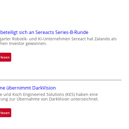
beteiligt sich an Sereacts Series-B-Runde
garter Robotik- und KI-Unternehmen Sereact hat Zalando als
chen Investor gewonnen.
:
rlesen
Z
a
l
a
one übernimmt DarkVision
n
d
e und Koch Engineered Solutions (KES) haben eine
rung zur Übernahme von DarkVision unterzeichnet.
o
b
e
:
rlesen
t
B
e
l