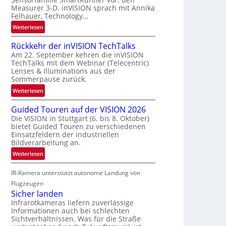
r
a
Measurer 3-D. inVISION sprach mit Annika
s
u
Felhauer, Technology…
c
m
:
Weiterlesen
h
f
U
a
a
Rückkehr der inVISION TechTalks
n
f
h
Am 22. September kehren die inVISION
b
t
r
TechTalks mit dem Webinar (Telecentric)
e
z
Lenses & Illuminations aus der
t
g
w
Sommerpause zurück.
t
r
i
e
:
Weiterlesen
e
s
c
R
n
c
Guided Touren auf der VISION 2026
h
ü
z
h
Die VISION in Stuttgart (6. bis 8. Oktober)
n
c
t
bietet Guided Touren zu verschiedenen
e
i
k
e
Einsatzfeldern der industriellen
n
k
k
Bildverarbeitung an.
M
4
e
ö
:
Weiterlesen
K
h
g
G
-
r
l
IR-Kamera unterstützt autonome Landung von
u
M
d
i
i
Flugzeugen
e
e
c
d
Sicher landen
m
r
h
e
Infrarotkameras liefern zuverlässige
s
i
k
Informationen auch bei schlechten
d
u
n
Sichtverhältnissen. Was für die Straße
e
T
n
V