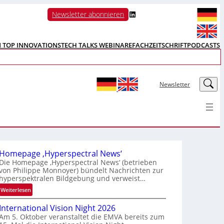
LinkedIn
Newsletter abonnieren
N TOP INNOVATIONS
TECH TALKS WEBINARE
FACHZEITSCHRIFT
PODCASTS
LinkedIn
Newsletter
Homepage ‚Hyperspectral News‘
Die Homepage ‚Hyperspectral News‘ (betrieben
von Philippe Monnoyer) bündelt Nachrichten zur
hyperspektralen Bildgebung und verweist…
:
Weiterlesen
H
International Vision Night 2026
o
Am 5. Oktober veranstaltet die EMVA bereits zum
m