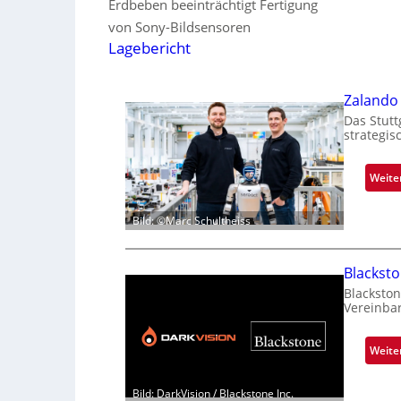
Erdbeben beeinträchtigt Fertigung
von Sony-Bildsensoren
Lagebericht
Zalando 
Das Stutt
strategis
Weite
Bild: ©Marc Schultheiss
Blackst
Blackston
Vereinba
Weite
Bild: DarkVision / Blackstone Inc.