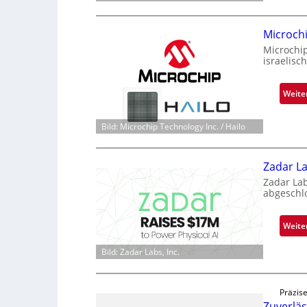
Microch
Microchi
israelisc
Weite
Bild: Microchip Technology Inc. / Hailo
Zadar La
Zadar La
abgeschl
Weite
Bild: Zadar Labs, Inc.
Präzise
Zuverlä