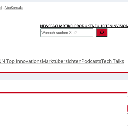
d
Abo
Kontakt
NEWS
FACHARTIKEL
PRODUKTNEUHEITEN
INVISIO
Search
ON Top Innovations
Marktübersichten
Podcasts
Tech Talks