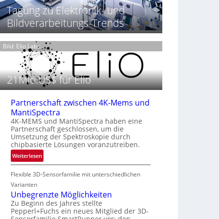
t
h
Tagung zu Elektronik- und
T
P
t
h
Bildverarbeitungs-Trends
r
2
e
ä
0
r
s
2
m
Bild: Elio Labs.
e
6
o
n
g
z
r
21Mio.US$ für Elio
i
a
n
f
E
i
Partnerschaft zwischen 4K-Mems und
M
e
MantiSpectra
E
i
4K-MEMS und MantiSpectra haben eine
A
Partnerschaft geschlossen, um die
n
-
Umsetzung der Spektroskopie durch
L
chipbasierte Lösungen voranzutreiben.
R
u
e
:
Weiterlesen
f
g
P
t
i
Flexible 3D-Sensorfamilie mit unterschiedlichen
a
-
o
r
Varianten
u
n
t
Unbegrenzte Möglichkeiten
n
n
Zu Beginn des Jahres stellte
d
Pepperl+Fuchs ein neues Mitglied der 3D-
e
R
Sensorfamilie SmartRunner vor: den