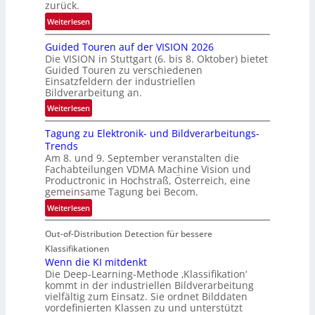
g
zurück.
r
:
Weiterlesen
e
R
n
Guided Touren auf der VISION 2026
ü
z
Die VISION in Stuttgart (6. bis 8. Oktober) bietet
c
t
Guided Touren zu verschiedenen
k
Einsatzfeldern der industriellen
e
k
Bildverarbeitung an.
M
e
:
ö
Weiterlesen
h
G
g
r
Tagung zu Elektronik- und Bildverarbeitungs-
u
l
d
Trends
i
i
e
Am 8. und 9. September veranstalten die
d
c
r
Fachabteilungen VDMA Machine Vision und
e
h
Productronic in Hochstraß, Österreich, eine
i
d
k
gemeinsame Tagung bei Becom.
n
T
e
:
Weiterlesen
V
o
i
T
I
u
t
Out-of-Distribution Detection für bessere
a
S
r
e
g
I
Klassifikationen
e
n
u
Wenn die KI mitdenkt
O
n
Die Deep-Learning-Methode ‚Klassifikation‘
n
N
a
kommt in der industriellen Bildverarbeitung
g
T
u
vielfältig zum Einsatz. Sie ordnet Bilddaten
z
e
vordefinierten Klassen zu und unterstützt
f
u
c