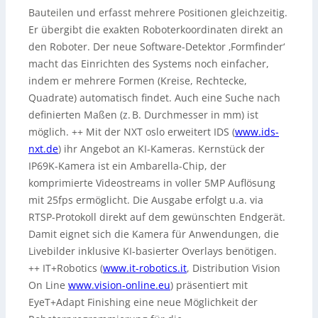
Bauteilen und erfasst mehrere Positionen gleichzeitig.
Er übergibt die exakten Roboterkoordinaten direkt an
den Roboter. Der neue Software-Detektor ‚Formfinder‘
macht das Einrichten des Systems noch einfacher,
indem er mehrere Formen (Kreise, Rechtecke,
Quadrate) automatisch findet. Auch eine Suche nach
definierten Maßen (z. B. Durchmesser in mm) ist
möglich. ++ Mit der NXT oslo erweitert IDS (
www.ids-
nxt.de
) ihr Angebot an KI-Kameras. Kernstück der
IP69K-Kamera ist ein Ambarella-Chip, der
komprimierte Videostreams in voller 5MP Auflösung
mit 25fps ermöglicht. Die Ausgabe erfolgt u.a. via
RTSP-Protokoll direkt auf dem gewünschten Endgerät.
Damit eignet sich die Kamera für Anwendungen, die
Livebilder inklusive KI-basierter Overlays benötigen.
++ IT+Robotics (
www.it-robotics.it
, Distribution Vision
On Line
www.vision-online.eu
) präsentiert mit
EyeT+Adapt Finishing eine neue Möglichkeit der