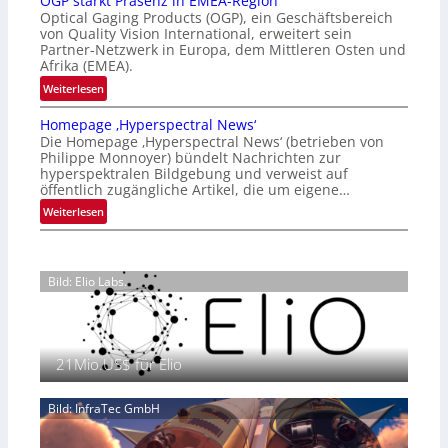
OGP stärkt Präsenz in EMEA-Region
l
t
Optical Gaging Products (OGP), ein Geschäftsbereich
a
i
von Quality Vision International, erweitert sein
n
o
Partner-Netzwerk in Europa, dem Mittleren Osten und
d
Afrika (EMEA).
n
o
a
:
Weiterlesen
b
l
O
e
Homepage ‚Hyperspectral News‘
V
G
t
Die Homepage ‚Hyperspectral News‘ (betrieben von
i
P
Philippe Monnoyer) bündelt Nachrichten zur
e
s
s
hyperspektralen Bildgebung und verweist auf
i
i
t
öffentlich zugängliche Artikel, die um eigene…
l
o
ä
:
Weiterlesen
i
n
r
H
g
N
k
o
t
i
t
m
s
g
P
Bild: Elio Labs.
e
i
h
r
p
c
t
ä
a
h
2
s
g
a
0
e
21Mio.US$ für Elio
e
n
2
n
‚
S
6
z
H
e
Bild: InfraTec GmbH
i
y
r
n
p
e