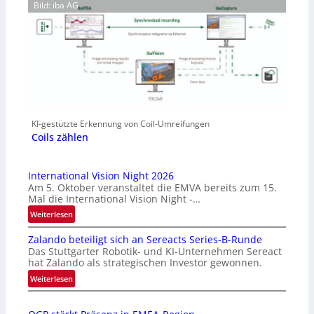
Bild: iba AG
KI-gestützte Erkennung von Coil-Umreifungen
Coils zählen
International Vision Night 2026
Am 5. Oktober veranstaltet die EMVA bereits zum 15.
Mal die International Vision Night -…
:
Weiterlesen
I
Zalando beteiligt sich an Sereacts Series-B-Runde
n
Das Stuttgarter Robotik- und KI-Unternehmen Sereact
t
hat Zalando als strategischen Investor gewonnen.
e
:
Weiterlesen
r
Z
n
a
a