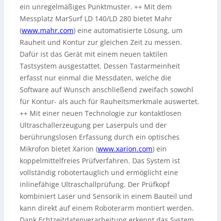
ein unregelmäßiges Punktmuster. ++ Mit dem
Messplatz MarSurf LD 140/LD 280 bietet Mahr
(
www.mahr.com
) eine automatisierte Lösung, um
Rauheit und Kontur zur gleichen Zeit zu messen.
Dafür ist das Gerät mit einem neuen taktilen
Tastsystem ausgestattet. Dessen Tastarmeinheit
erfasst nur einmal die Messdaten, welche die
Software auf Wunsch anschließend zweifach sowohl
für Kontur- als auch für Rauheitsmerkmale auswertet.
++ Mit einer neuen Technologie zur kontaktlosen
Ultraschallerzeugung per Laserpuls und der
berührungslosen Erfassung durch ein optisches
Mikrofon bietet Xarion (
www.xarion.com
) ein
koppelmittelfreies Prüfverfahren. Das System ist
vollständig robotertauglich und ermöglicht eine
inlinefähige Ultraschallprüfung. Der Prüfkopf
kombiniert Laser und Sensorik in einem Bauteil und
kann direkt auf einem Roboterarm montiert werden.
Dank Echtzeitdatenverarbeitung erkennt das System