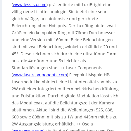
(
www.less-sa.com
) präsentierte mit LuxiBright eine
völlig neue Lichttechnologie. Sie bietet eine sehr
gleichmäßige, hochintensive und gerichtete
Beleuchtung ohne Hotspots. Der LuxiRing bietet zwei
Größen: ein kompakter Ring mit 76mm Durchmesser
und eine Version mit 160mm. Beide Beleuchtungen
sind mit zwei Beleuchtungswinkeln erhältlich: 20 und
45°. Diese zeichnen sich durch eine ultradünne Form
aus, die 4x dünner und 5x leichter als
Standardlösungen sind. ++ Laser Components
(
www.lasercomponents.com
) Flexpoint Mvgold HP-
Lasermodul kombiniert eine Lichtintensität von bis zu
2W mit einer integrierten thermoelektrischen Kühlung
und Pulsfunktion. Durch digitale Modulation lässt sich
das Modul exakt auf die Belichtungszeit der Kamera
abstimmen. Aktuell sind die Wellenlängen 525, 638,
660 sowie 808nm mit bis zu 1W und 445nm mit bis zu
2W Ausgangsleistung erhältlich. ++ Osela
(
www.osela.com
) stellte die Sigmaline-Laser vor. Das