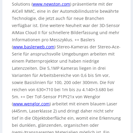
Solutions (
www.newston.com
) präsentierte mit der
AICell MMC, eine in der Automobilindustrie bewährte
Technologie, die jetzt auch für neue Branchen
verfügbar ist. Eine weitere Neuheit war der 3D-Sensor
AIMax Cloud II für schnellere Bilderfassung und mehr
Informationen pro Messzyklus. ++ Baslers
(
www.baslerweb.com
) Stereo-Kameras der Stereo-Ace-
Serie für anspruchsvolle Umgebungen arbeiten mit
einem Patternprojektor und haben niedrige
Latenzzeiten. Die 5,1MP Kameras liegen in drei
Varianten für Arbeitsbereiche von 0,6 bis 5m vor,
sowie Basislinien für 100, 200 oder 300mm. Die FoV
reichen von 630×710 bei 1m bis zu 4.140×3.680 bei
5m. ++ Der ToF-Sensor P1PY21x von Wenglor
(
www.wenglor.com
) arbeitet mit einem blauem Laser
(445nm, Laserklasse 2) und dringt daher nicht sehr
tief in die Objektoberfläche ein, womit eine Erkennung
bei dunklen, glänzenden, organischen oder
(semi-)transparenten Materialien möglich ist. Ein