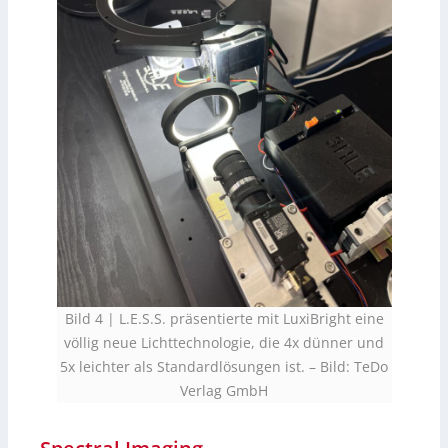
Bild 4 | L.E.S.S. präsentierte mit LuxiBright eine
völlig neue Lichttechnologie, die 4x dünner und
5x leichter als Standardlösungen ist.
–
Bild: TeDo
Verlag GmbH