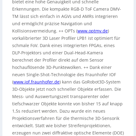
bietet eine hohe Genauigkeit und schnelle
Erkennungen. Die kompakte RGB-D ToF Camera DMV-
TM lässt sich einfach in AGVs und AMRs integrieren
und ermöglicht präzise Navigation und
Kollisionsvermeidung. ++ OPTs (
www.optmv.de
)
vorkalibrierter 3D Laser Profiler LPB1 ist optimiert für
schmale FoV. Dank eines integrierten FPGAs, eines
DLP-Projektors und einer Dual-Head-Kamera
berechnet der Profiler direkt auf dem Sensor
hochauflösende 3D-Punktewolken. ++ Dank einer
neuen Single-Shot-Technologie des Fraunhofer IOF
(
www.iof.fraunhofer.de
) kann das GoRobot3D-System
3D-Objekte jetzt noch schneller Objekte erfassen. Die
Mess- und Auswertungszeit transparenter oder
tiefschwarzer Objekte konnte von bisher 15 auf knapp
1,5s reduziert werden. Dazu wurde ein neues
Projektionsverfahren für die thermische 3D-Sensorik
entwickelt. Statt wie bisher Streifenprojektionen,
erzeugen nun zwei diffraktive optische Elemente (DOE)