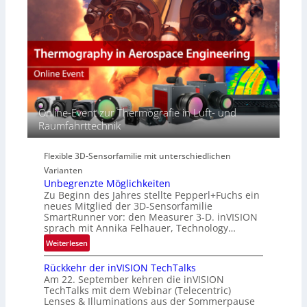
E
e
a
M
r
c
E
s
t
A
p
s
-
e
S
R
c
e
e
t
r
g
r
i
i
Online-Event zur Thermografie in Luft- und
a
e
o
Raumfahrttechnik
l
s
n
N
-
e
B
Flexible 3D-Sensorfamilie mit unterschiedlichen
w
-
Varianten
s
R
Unbegrenzte Möglichkeiten
‘
u
Zu Beginn des Jahres stellte Pepperl+Fuchs ein
n
neues Mitglied der 3D-Sensorfamilie
SmartRunner vor: den Measurer 3-D. inVISION
d
sprach mit Annika Felhauer, Technology…
e
:
Weiterlesen
U
Rückkehr der inVISION TechTalks
n
Am 22. September kehren die inVISION
b
TechTalks mit dem Webinar (Telecentric)
e
Lenses & Illuminations aus der Sommerpause