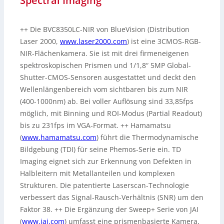
Spectral Imaging
++ Die BVC8350LC-NIR von BlueVision (Distribution
Laser 2000,
www.laser2000.com
) ist eine 3CMOS-RGB-
NIR-Flächenkamera. Sie ist mit drei firmeneigenen
spektroskopischen Prismen und 1/1,8“ 5MP Global-
Shutter-CMOS-Sensoren ausgestattet und deckt den
Wellenlängenbereich vom sichtbaren bis zum NIR
(400-1000nm) ab. Bei voller Auflösung sind 33,85fps
möglich, mit Binning und ROI-Modus (Partial Readout)
bis zu 231fps im VGA-Format. ++ Hamamatsu
(
www.hamamatsu.com
) führt die Thermodynamische
Bildgebung (TDI) für seine Phemos-Serie ein. TD
Imaging eignet sich zur Erkennung von Defekten in
Halbleitern mit Metallanteilen und komplexen
Strukturen. Die patentierte Laserscan-Technologie
verbessert das Signal-Rausch-Verhältnis (SNR) um den
Faktor 38. ++ Die Ergänzung der Sweep+ Serie von JAI
(
www.jai.com
) umfasst eine prismenbasierte Kamera,