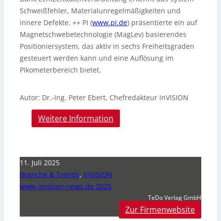
Schweißfehler, Materialunregelmäßigkeiten und
innere Defekte. ++ PI (
www.pi.de
) präsentierte ein auf
Magnetschwebetechnologie (MagLev) basierendes
Positioniersystem, das aktiv in sechs Freiheitsgraden
gesteuert werden kann und eine Auflösung im
Pikometerbereich bietet.
Autor: Dr.-Ing. Peter Ebert, Chefredakteur inVISION
Weitere Information
11. Juli 2025
Branche & Trends
,
inVISION
www.invision-news.de 2025
TeDo Verlag GmbH
Zur Firmenwebsite