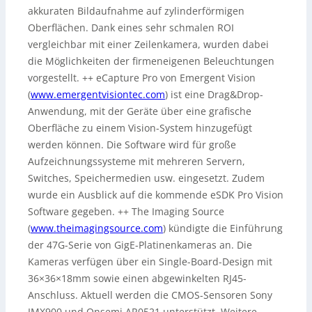
akkuraten Bildaufnahme auf zylinderförmigen
Oberflächen. Dank eines sehr schmalen ROI
vergleichbar mit einer Zeilenkamera, wurden dabei
die Möglichkeiten der firmeneigenen Beleuchtungen
vorgestellt. ++ eCapture Pro von Emergent Vision
(
www.emergentvisiontec.com
) ist eine Drag&Drop-
Anwendung, mit der Geräte über eine grafische
Oberfläche zu einem Vision-System hinzugefügt
werden können. Die Software wird für große
Aufzeichnungssysteme mit mehreren Servern,
Switches, Speichermedien usw. eingesetzt. Zudem
wurde ein Ausblick auf die kommende eSDK Pro Vision
Software gegeben. ++ The Imaging Source
(
www.theimagingsource.com
) kündigte die Einführung
der 47G-Serie von GigE-Platinenkameras an. Die
Kameras verfügen über ein Single-Board-Design mit
36×36×18mm sowie einen abgewinkelten RJ45-
Anschluss. Aktuell werden die CMOS-Sensoren Sony
IMX900 und Onsemi AR0521 unterstützt. Weitere