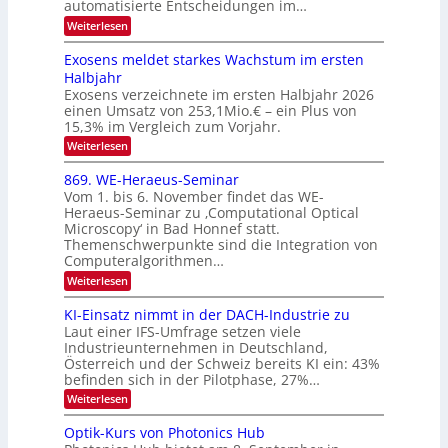
automatisierte Entscheidungen im…
d
E
h
:
Weiterlesen
e
l
T
W
r
e
e
a
Exosens meldet starkes Wachstum im ersten
V
n
k
Halbjahr
l
n
I
Exosens verzeichnete im ersten Halbjahr 2026
t
k
d
S
einen Umsatz von 253,1Mio.€ – ein Plus von
i
r
s
e
I
15,3% im Vergleich zum Vorjahr.
o
K
O
:
Weiterlesen
n
I
E
N
m
i
x
869. WE-Heraeus-Seminar
i
2
o
k
t
Vom 1. bis 6. November findet das WE-
0
s
d
-
Heraeus-Seminar zu ‚Computational Optical
e
2
e
u
Microscopy‘ in Bad Honnef statt.
n
n
6
Themenschwerpunkte sind die Integration von
s
n
k
m
Computeralgorithmen…
t
d
e
:
Weiterlesen
B
l
8
d
i
6
KI-Einsatz nimmt in der DACH-Industrie zu
e
l
9
t
Laut einer IFS-Umfrage setzen viele
.
d
s
Industrieunternehmen in Deutschland,
W
t
v
Österreich und der Schweiz bereits KI ein: 43%
E
a
befinden sich in der Pilotphase, 27%…
-
e
r
H
k
r
:
Weiterlesen
e
e
K
a
r
s
I
Optik-Kurs von Photonics Hub
a
r
W
-
e