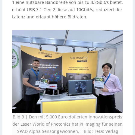
1 eine nutzbare Bandbreite von bis zu 3,2Gbit/s bietet,
erhöht USB 3.1 Gen 2 diese auf 10Gbit/s, reduziert die
Latenz und erlaubt höhere Bildraten.
Bild 3 | Den mit 5.000 Euro dotierten Innovationspreis
der Laser World of Photonics hat PI Imaging für seinen
SPAD Alpha Sensor gewonnen. – Bild: TeDo Verlag