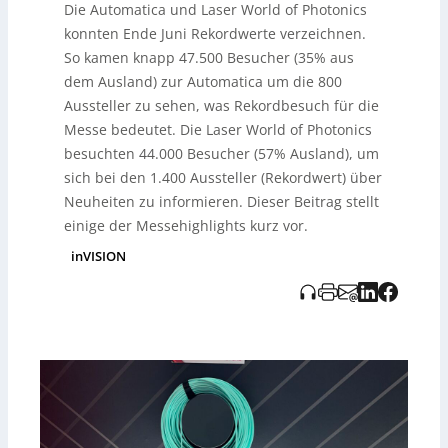
Die Automatica und Laser World of Photonics
innovative Bildverarbeitungslösungen von
Unternehmen wie [Ximea](
https://www.i-need.de/
) und
konnten Ende Juni Rekordwerte verzeichnen.
[Novovitz](
https://www.i-need.de/
). Zahlreiche Anbieter
So kamen knapp 47.500 Besucher (35% aus
stellten mit Vision-Systemen ihre fortschrittlichen
dem Ausland) zur Automatica um die 800
Bildverarbeitungskomponenten und -technologien vor,
Aussteller zu sehen, was Rekordbesuch für die
darunter Event-basierte Kameras und neue
Laserprojekte. Außerdem wurden bahnbrechende
Messe bedeutet. Die Laser World of Photonics
Objektive und Beleuchtungstechniken präsentiert, die
besuchten 44.000 Besucher (57% Ausland), um
den Standard für zukünftige Messeveranstaltungen
sich bei den 1.400 Aussteller (Rekordwert) über
setzen könnten.
Neuheiten zu informieren. Dieser Beitrag stellt
einige der Messehighlights kurz vor.
inVISION