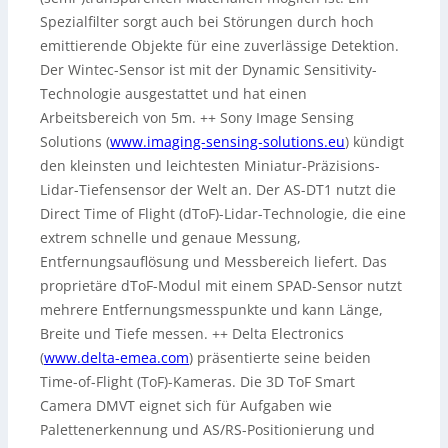
Spezialfilter sorgt auch bei Störungen durch hoch
emittierende Objekte für eine zuverlässige Detektion.
Der Wintec-Sensor ist mit der Dynamic Sensitivity-
Technologie ausgestattet und hat einen
Arbeitsbereich von 5m. ++ Sony Image Sensing
Solutions (
www.imaging-sensing-solutions.eu
) kündigt
den kleinsten und leichtesten Miniatur-Präzisions-
Lidar-Tiefensensor der Welt an. Der AS-DT1 nutzt die
Direct Time of Flight (dToF)-Lidar-Technologie, die eine
extrem schnelle und genaue Messung,
Entfernungsauflösung und Messbereich liefert. Das
proprietäre dToF-Modul mit einem SPAD-Sensor nutzt
mehrere Entfernungsmesspunkte und kann Länge,
Breite und Tiefe messen. ++ Delta Electronics
(
www.delta-emea.com
) präsentierte seine beiden
Time-of-Flight (ToF)-Kameras. Die 3D ToF Smart
Camera DMVT eignet sich für Aufgaben wie
Palettenerkennung und AS/RS-Positionierung und