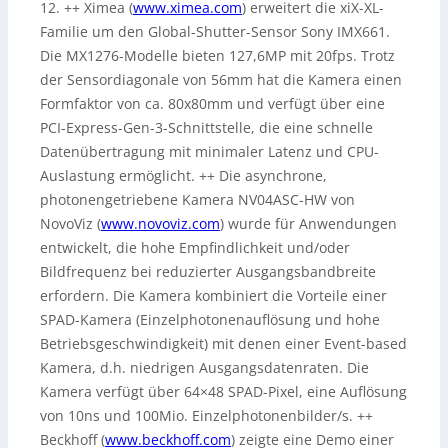
12. ++ Ximea (
www.ximea.com
) erweitert die xiX-XL-
Familie um den Global-Shutter-Sensor Sony IMX661.
Die MX1276-Modelle bieten 127,6MP mit 20fps. Trotz
der Sensordiagonale von 56mm hat die Kamera einen
Formfaktor von ca. 80x80mm und verfügt über eine
PCI-Express-Gen-3-Schnittstelle, die eine schnelle
Datenübertragung mit minimaler Latenz und CPU-
Auslastung ermöglicht. ++ Die asynchrone,
photonengetriebene Kamera NV04ASC-HW von
NovoViz (
www.novoviz.com
) wurde für Anwendungen
entwickelt, die hohe Empfindlichkeit und/oder
Bildfrequenz bei reduzierter Ausgangsbandbreite
erfordern. Die Kamera kombiniert die Vorteile einer
SPAD-Kamera (Einzelphotonenauflösung und hohe
Betriebsgeschwindigkeit) mit denen einer Event-based
Kamera, d.h. niedrigen Ausgangsdatenraten. Die
Kamera verfügt über 64×48 SPAD-Pixel, eine Auflösung
von 10ns und 100Mio. Einzelphotonenbilder/s. ++
Beckhoff (
www.beckhoff.com
) zeigte eine Demo einer