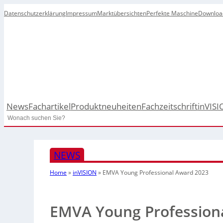
Datenschutzerklärung
Impressum
Marktübersichten
Perfekte Maschine
Downloa
News
Fachartikel
Produktneuheiten
Fachzeitschrift
inVISI
Search
NEWS
Home
»
inVISION
»
EMVA Young Professional Award 2023
EMVA Young Profession