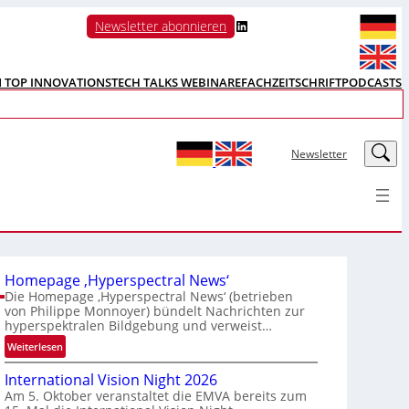
LinkedIn
Newsletter abonnieren
N TOP INNOVATIONS
TECH TALKS WEBINARE
FACHZEITSCHRIFT
PODCASTS
LinkedIn
Newsletter
Homepage ‚Hyperspectral News‘
Die Homepage ‚Hyperspectral News‘ (betrieben
von Philippe Monnoyer) bündelt Nachrichten zur
hyperspektralen Bildgebung und verweist…
:
Weiterlesen
H
International Vision Night 2026
o
Am 5. Oktober veranstaltet die EMVA bereits zum
m