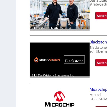
Das Stuttg
strategisc
Weiterl
Bild: ©Marc Schultheiss
Blacksto
Blackstone
zur Überna
Weiterl
Bild: DarkVision / Blackstone Inc.
Microchi
Microchip
israelisch