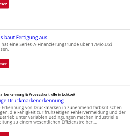
n
:
esen
c
e
M
h
ü
i
a
b
c
n
e
r
S
r
o
e
s baut Fertigung aus
n
c
r
 hat eine Series-A-Finanzierungsrunde über 17Mio.US$
i
h
ssen.
e
m
i
a
m
p
c
:
esen
t
p
t
Z
D
l
s
a
a
a
S
d
r
n
e
a
k
t
r
Farberkennung & Prozesskontrolle in Echtzeit
r
V
Ü
sige Druckmarkenerkennung
i
L
i
b
e
e Erkennung von Druckmarken in zunehmend farbkritischen
a
s
e
n, die Fähigkeit zur frühzeitigen Fehlervermeidung und der
s
b
i
etrieb unter variablen Bedingungen machen industrielle
r
-
s
eitung zu einem wesentlichen Effizienztreiber.…
o
n
B
b
n
a
-
a