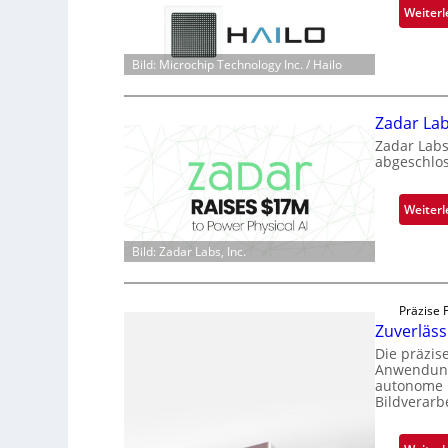
Weiterl
Bild: Microchip Technology Inc. / Hailo
Zadar Lab
Zadar Labs
abgeschlo
Weiterl
Bild: Zadar Labs, Inc.
Präzise 
Zuverläs
Die präzis
Anwendunge
autonome B
Bildverarb