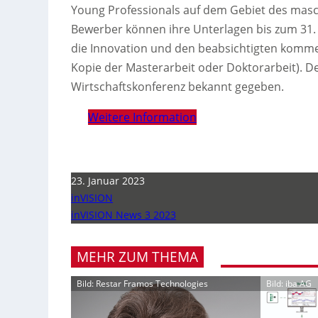
Young Professionals auf dem Gebiet des masch
Bewerber können ihre Unterlagen bis zum 31.
die Innovation und den beabsichtigten kommer
Kopie der Masterarbeit oder Doktorarbeit). D
Wirtschaftskonferenz bekannt gegeben.
Weitere Information
23. Januar 2023
inVISION
inVISION News 3 2023
MEHR ZUM THEMA
Bild: Restar Framos Technologies
Bild: iba AG