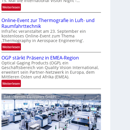
15. Mal die International Vision Night -…
e
:
Weiterlesen
p
I
a
n
g
Online-Event zur Thermografie in Luft- und
t
e
Raumfahrttechnik
e
‚
InfraTec veranstaltet am 23. September ein
r
H
kostenloses Online-Event zum Thema
‚Thermography in Aerospace Engineering‘.
n
y
a
p
:
Weiterlesen
t
e
O
i
OGP stärkt Präsenz in EMEA-Region
r
n
o
Optical Gaging Products (OGP), ein
s
l
Geschäftsbereich von Quality Vision International,
n
p
i
erweitert sein Partner-Netzwerk in Europa, dem
a
e
n
Mittleren Osten und Afrika (EMEA).
l
c
e
:
Weiterlesen
V
t
-
O
i
r
E
G
s
a
v
Bild: ©Becom Electronics GmbH
P
i
l
e
s
o
N
n
t
n
e
t
ä
N
w
z
r
i
s
u
k
g
‘
r