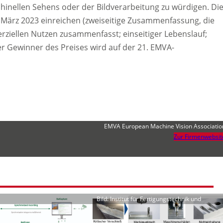
inellen Sehens oder der Bildverarbeitung zu würdigen. Di
 März 2023 einreichen (zweiseitige Zusammenfassung, die
ziellen Nutzen zusammenfasst; einseitiger Lebenslauf;
er Gewinner des Preises wird auf der 21. EMVA-
EMVA European Machine Vision Associatio
Zur Firmenwebsit
Bild: Institut für Fertigungstechnik und