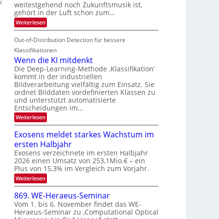
V
weitestgehend noch Zukunftsmusik ist,
i
o
d
I
gehört in der Luft schon zum…
t
u
M
S
:
Weiterlesen
e
r
a
S
I
n
i
e
n
Out-of-Distribution Detection für bessere
O
c
n
t
N
h
Klassifikationen
a
i
e
T
Wenn die KI mitdenkt
r
u
S
e
Die Deep-Learning-Methode ‚Klassifikation‘
l
f
p
kommt in der industriellen
a
c
d
Bildverarbeitung vielfältig zum Einsatz. Sie
n
e
h
d
ordnet Bilddaten vordefinierten Klassen zu
e
c
T
e
und unterstützt automatisierte
r
t
n
a
Entscheidungen im…
V
r
l
:
Weiterlesen
I
a
k
W
S
e
s
Exosens meldet starkes Wachstum im
n
I
ersten Halbjahr
n
O
d
Exosens verzeichnete im ersten Halbjahr
N
i
2026 einen Umsatz von 253,1Mio.€ – ein
e
2
Plus von 15,3% im Vergleich zum Vorjahr.
K
0
:
Weiterlesen
I
2
E
m
x
i
869. WE-Heraeus-Seminar
6
o
t
Vom 1. bis 6. November findet das WE-
s
d
Heraeus-Seminar zu ‚Computational Optical
e
e
n