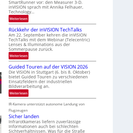
SmartRunner vor: den Measurer 3-D.
a
r
e
inVISION sprach mit Annika Felhauer,
u
s
Technology…
m
c
:
Weiterlesen
f
h
U
a
a
Rückkehr der inVISION TechTalks
n
h
f
Am 22. September kehren die inVISION
b
r
t
TechTalks mit dem Webinar (Telecentric)
e
t
z
Lenses & Illuminations aus der
g
t
w
Sommerpause zurück.
r
e
i
:
Weiterlesen
e
c
s
R
n
h
c
Guided Touren auf der VISION 2026
ü
z
n
h
Die VISION in Stuttgart (6. bis 8. Oktober)
c
t
i
n
bietet Guided Touren zu verschiedenen
e
k
e
k
Einsatzfeldern der industriellen
e
n
k
Bildverarbeitung an.
M
4
e
ö
:
Weiterlesen
K
h
g
G
-
r
l
IR-Kamera unterstützt autonome Landung von
u
M
d
i
i
Flugzeugen
e
e
c
d
Sicher landen
m
r
h
e
Infrarotkameras liefern zuverlässige
s
i
k
Informationen auch bei schlechten
d
u
n
Sichtverhältnissen. Was für die Straße
e
T
n