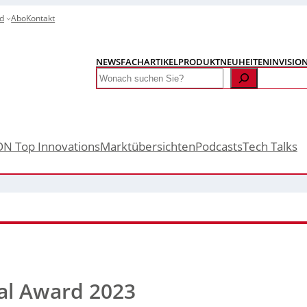
d
Abo
Kontakt
NEWS
FACHARTIKEL
PRODUKTNEUHEITEN
INVISIO
Search
ON Top Innovations
Marktübersichten
Podcasts
Tech Talks
al Award 2023