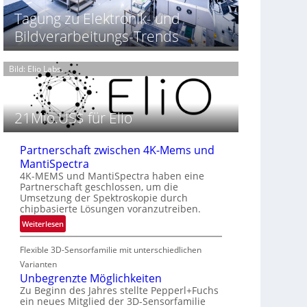
t
h
T
Tagung zu Elektronik- und
P
t
h
Bildverarbeitungs-Trends
r
2
e
ä
0
r
s
2
m
Bild: Elio Labs.
e
6
o
n
g
z
r
i
21Mio.US$ für Elio
a
n
f
E
i
Partnerschaft zwischen 4K-Mems und
M
e
MantiSpectra
E
i
4K-MEMS und MantiSpectra haben eine
A
n
Partnerschaft geschlossen, um die
-
L
Umsetzung der Spektroskopie durch
R
u
chipbasierte Lösungen voranzutreiben.
e
f
:
Weiterlesen
g
t
P
i
-
Flexible 3D-Sensorfamilie mit unterschiedlichen
a
o
u
r
Varianten
n
n
t
Unbegrenzte Möglichkeiten
d
n
Zu Beginn des Jahres stellte Pepperl+Fuchs
R
ein neues Mitglied der 3D-Sensorfamilie
e