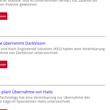
arter Robotik- und KI-Unternehmen Sereact hat Zalando als
hen Investor gewonnen.
:
esen
Z
a
l
a
n
ne übernimmt DarkVision
d
 und Koch Engineered Solutions (KES) haben eine Vereinbarung
o
hme von DarkVision unterzeichnet.
b
e
:
esen
t
B
e
l
i
a
l
c
i
k
p plant Übernahme von Hailo
g
s
 Technology hat eine Vereinbarung zur Übernahme des
t
t
en Edge-KI-Spezialisten Hailo unterzeichnet.
s
o
i