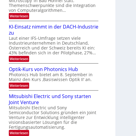
Microscopy‘ in Bad Honnef statt.
n
s
k
Themenschwerpunkte sind die Integration
m
t
von Computeralgorithmen…
e
:
Weiterlesen
l
8
d
6
e
KI-Einsatz nimmt in der DACH-Industrie
9
t
zu
.
s
W
Laut einer IFS-Umfrage setzen viele
t
E
a
Industrieunternehmen in Deutschland,
-
r
Österreich und der Schweiz bereits KI ein:
H
k
43% befinden sich in der Pilotphase, 27%…
e
e
r
:
Weiterlesen
s
a
K
W
e
I
a
Optik-Kurs von Photonics Hub
u
-
c
Photonics Hub bietet am 8. September in
s
E
h
Mainz den Kurs ‚Basiswissen Optik II‘ an.
-
i
s
S
n
t
:
Weiterlesen
e
s
u
O
m
a
m
p
Mitsubishi Electric und Sony starten
i
t
i
t
n
z
Joint Venture
m
i
a
n
e
k
Mitsubishi Electric und Sony
r
i
r
-
Semiconductor Solutions gründen ein Joint
m
s
K
Venture zur Entwicklung intelligenter
m
t
u
visionsbasierter Lösungen für die
t
e
r
i
Fertigungsautomatisierung.
n
s
n
H
v
:
Weiterlesen
d
a