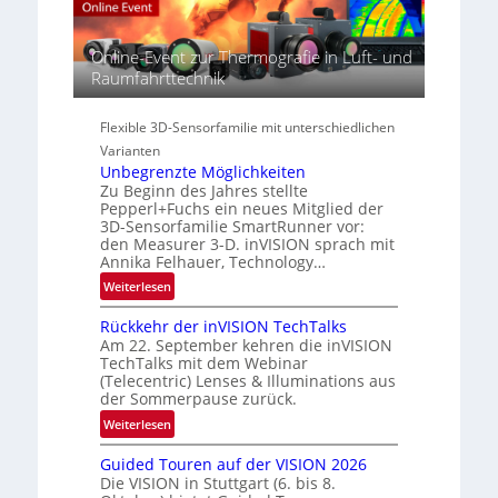
p
e
R
e
r
e
c
Online-Event zur Thermografie in Luft- und
i
g
t
Raumfahrttechnik
e
i
r
s
o
a
-
n
Flexible 3D-Sensorfamilie mit unterschiedlichen
l
B
Varianten
N
-
Unbegrenzte Möglichkeiten
e
R
Zu Beginn des Jahres stellte
w
u
Pepperl+Fuchs ein neues Mitglied der
s
3D-Sensorfamilie SmartRunner vor:
n
‘
den Measurer 3-D. inVISION sprach mit
d
Annika Felhauer, Technology…
e
:
Weiterlesen
U
Rückkehr der inVISION TechTalks
n
Am 22. September kehren die inVISION
b
TechTalks mit dem Webinar
e
(Telecentric) Lenses & Illuminations aus
g
der Sommerpause zurück.
r
:
Weiterlesen
e
R
n
Guided Touren auf der VISION 2026
ü
z
Die VISION in Stuttgart (6. bis 8.
c
t