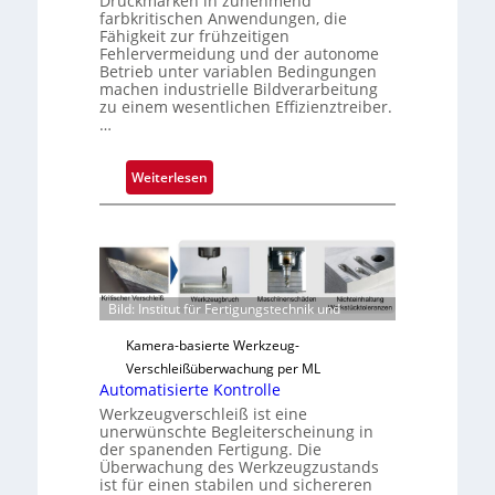
Druckmarken in zunehmend
farbkritischen Anwendungen, die
Fähigkeit zur frühzeitigen
Fehlervermeidung und der autonome
Betrieb unter variablen Bedingungen
machen industrielle Bildverarbeitung
zu einem wesentlichen Effizienztreiber.
…
:
Weiterlesen
Z
u
v
e
r
Bild: Institut für Fertigungstechnik und
l
ä
Kamera-basierte Werkzeug-
s
Verschleißüberwachung per ML
s
Automatisierte Kontrolle
i
Werkzeugverschleiß ist eine
unerwünschte Begleiterscheinung in
g
der spanenden Fertigung. Die
e
Überwachung des Werkzeugzustands
D
ist für einen stabilen und sichereren