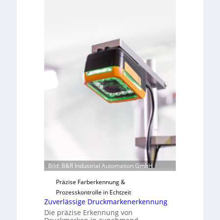
h
L
m
a
e
b
v
s
o
b
n
a
H
u
a
t
i
F
l
e
o
r
t
i
g
u
n
Bild: B&R Industrial Automation GmbH
g
a
Präzise Farberkennung &
u
Prozesskontrolle in Echtzeit
Zuverlässige Druckmarkenerkennung
s
Die präzise Erkennung von