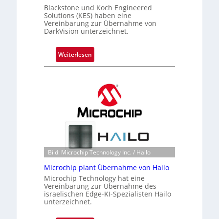
Blackstone und Koch Engineered
Solutions (KES) haben eine
Vereinbarung zur Übernahme von
DarkVision unterzeichnet.
:
Weiterlesen
B
l
a
c
k
s
t
o
n
Bild: Microchip Technology Inc. / Hailo
e
Microchip plant Übernahme von Hailo
ü
b
Microchip Technology hat eine
Vereinbarung zur Übernahme des
e
israelischen Edge-KI-Spezialisten Hailo
r
unterzeichnet.
n
i