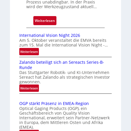
r
Prozess unabdingbar. In der Praxis
wird der Werkzeugzustand aktuell…
u
c
k
:
Weiterlesen
m
A
a
u
International Vision Night 2026
r
t
Am 5. Oktober veranstaltet die EMVA bereits
k
zum 15. Mal die International Vision Night -…
o
e
m
:
Weiterlesen
n
I
a
Zalando beteiligt sich an Sereacts Series-B-
n
e
t
Runde
t
r
i
Das Stuttgarter Robotik- und KI-Unternehmen
e
k
s
Sereact hat Zalando als strategischen Investor
r
gewonnen.
e
i
n
n
e
:
Weiterlesen
a
n
Z
r
t
a
u
t
i
OGP stärkt Präsenz in EMEA-Region
l
n
e
o
Optical Gaging Products (OGP), ein
a
g
K
n
Geschäftsbereich von Quality Vision
n
International, erweitert sein Partner-Netzwerk
a
o
d
in Europa, dem Mittleren Osten und Afrika
l
n
(EMEA).
o
V
t