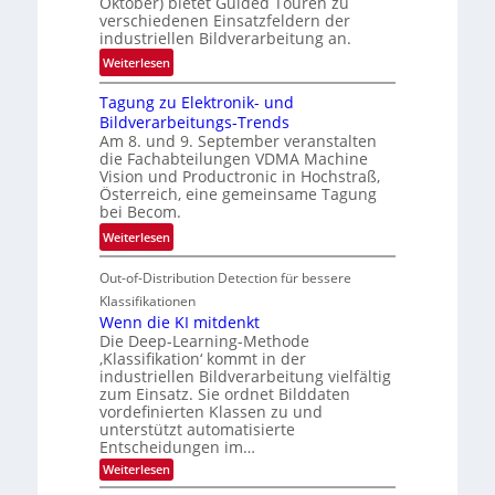
Oktober) bietet Guided Touren zu
k
verschiedenen Einsatzfeldern der
e
k
industriellen Bildverarbeitung an.
M
e
:
ö
Weiterlesen
h
G
g
r
Tagung zu Elektronik- und
u
l
d
Bildverarbeitungs-Trends
i
i
e
Am 8. und 9. September veranstalten
d
c
r
die Fachabteilungen VDMA Machine
e
h
Vision und Productronic in Hochstraß,
i
d
k
Österreich, eine gemeinsame Tagung
n
T
e
bei Becom.
V
o
i
:
Weiterlesen
I
u
t
T
S
r
e
Out-of-Distribution Detection für bessere
a
I
e
n
g
Klassifikationen
O
n
u
Wenn die KI mitdenkt
N
a
Die Deep-Learning-Methode
n
T
u
‚Klassifikation‘ kommt in der
g
e
industriellen Bildverarbeitung vielfältig
f
z
c
zum Einsatz. Sie ordnet Bilddaten
d
u
h
vordefinierten Klassen zu und
e
E
unterstützt automatisierte
T
r
Entscheidungen im…
l
a
V
e
:
Weiterlesen
l
I
W
k
k