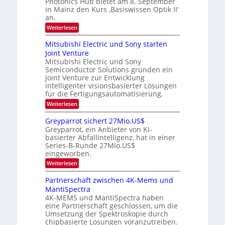
Photonics Hub bietet am 8. September
u
E
-
s
in Mainz den Kurs ‚Basiswissen Optik II‘
n
i
S
t
an.
n
e
g
u
s
m
:
Weiterlesen
m
s
a
i
O
i
t
-
n
p
m
Mitsubishi Electric und Sony starten
z
a
t
T
e
Joint Venture
n
r
i
r
r
i
Mitsubishi Electric und Sony
k
s
m
e
Semiconductor Solutions gründen ein
-
t
m
K
Joint Venture zur Entwicklung
n
e
t
u
n
intelligenter visionsbasierter Lösungen
d
i
r
H
für die Fertigungsautomatisierung.
n
s
s
a
d
:
Weiterlesen
v
l
e
M
o
b
r
i
n
j
Greyparrot sichert 27Mio.US$
D
t
P
a
Greyparrot, ein Anbieter von KI-
A
s
h
h
basierter Abfallintelligenz, hat in einer
C
u
o
r
H
Series-B-Runde 27Mio.US$
b
t
-
eingeworben.
i
o
I
s
n
:
Weiterlesen
n
h
i
G
d
i
c
r
Partnerschaft zwischen 4K-Mems und
u
E
s
e
s
l
MantiSpectra
H
y
t
e
u
4K-MEMS und MantiSpectra haben
p
r
c
b
eine Partnerschaft geschlossen, um die
a
i
t
r
Umsetzung der Spektroskopie durch
e
r
r
chipbasierte Lösungen voranzutreiben.
z
i