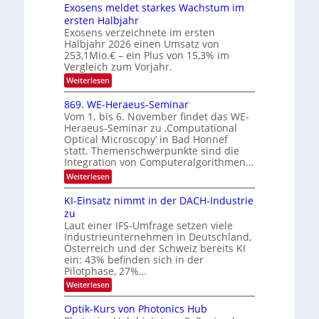
e
S
Exosens meldet starkes Wachstum im
t
s
n
I
ersten Halbjahr
r
n
Exosens verzeichnete im ersten
O
d
o
Halbjahr 2026 einen Umsatz von
i
N
n
e
253,1Mio.€ – ein Plus von 15,3% im
2
K
i
Vergleich zum Vorjahr.
I
0
k
:
Weiterlesen
m
2
E
-
i
6
x
t
869. WE-Heraeus-Seminar
u
o
d
Vom 1. bis 6. November findet das WE-
n
s
e
Heraeus-Seminar zu ‚Computational
e
d
n
Optical Microscopy‘ in Bad Honnef
n
k
B
statt. Themenschwerpunkte sind die
s
t
i
m
Integration von Computeralgorithmen…
e
l
:
Weiterlesen
l
d
8
d
6
v
KI-Einsatz nimmt in der DACH-Industrie
e
9
t
zu
e
.
s
Laut einer IFS-Umfrage setzen viele
r
W
t
Industrieunternehmen in Deutschland,
E
a
a
-
Österreich und der Schweiz bereits KI
r
r
H
ein: 43% befinden sich in der
k
e
b
e
Pilotphase, 27%…
r
s
e
:
Weiterlesen
a
W
i
K
e
a
I
u
t
Optik-Kurs von Photonics Hub
c
-
s
h