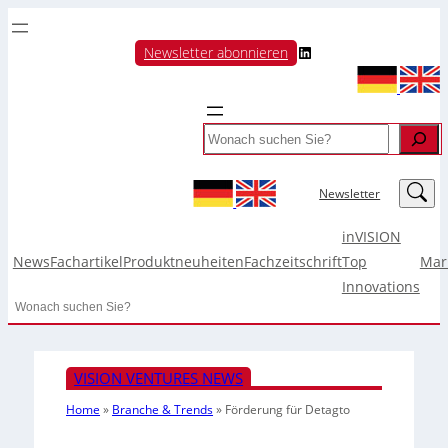
LinkedIn
Newsletter abonnieren
Search
LinkedIn
Newsletter
inVISION
News
Fachartikel
Produktneuheiten
Fachzeitschrift
Top
Mar
Innovations
Search
VISION VENTURES NEWS
Home
»
Branche & Trends
»
Förderung für Detagto