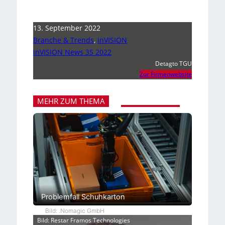
13. September 2022
Branche & Trends
,
inVISION
inVISION News 35 2022
Detagto TGU
Zur Firmenwebsite
MEHR ZUM THEMA
Problemfall Schuhkarton
Bild: .Nomagic GmbH
Bild: Restar Framos Technologies