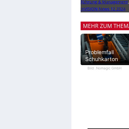
Führung & Management
inVISION News 12 2024
MEHR ZUM THEM
Problemfall
Schuhkarton
Bild: .Nomagic GmbH