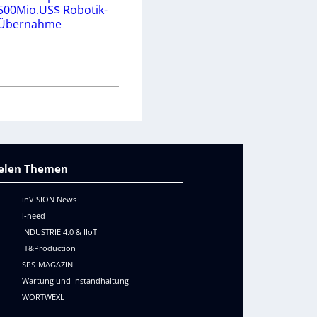
500Mio.US$ Robotik-
Übernahme
vielen Themen
inVISION News
i-need
INDUSTRIE 4.0 & IIoT
IT&Production
SPS-MAGAZIN
Wartung und Instandhaltung
WORTWEXL