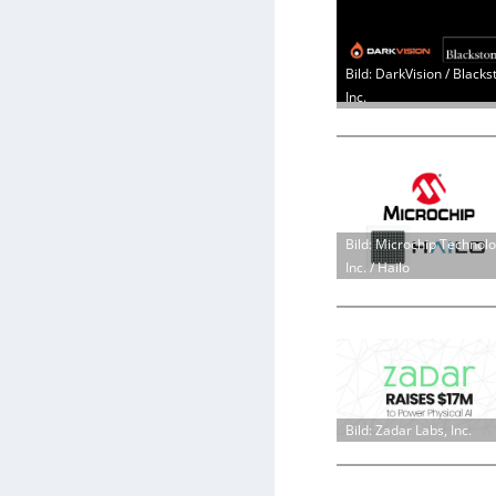
Bild: DarkVision / Blacks
Inc.
Bild: Microchip Technol
Inc. / Hailo
Bild: Zadar Labs, Inc.