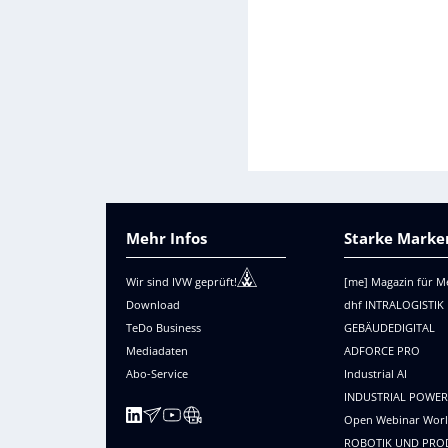
Mehr Infos
Starke Marken
Wir sind IVW geprüft!
[me] Magazin für M
Download
dhf INTRALOGISTIK
TeDo Business
GEBÄUDEDIGITAL
Mediadaten
ADFORCE PRO
Abo-Service
Industrial AI
INDUSTRIAL POWE
Open Webinar Wor
ROBOTIK UND PRO