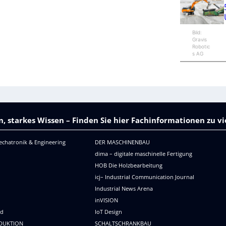
Bild:
Gravis
Robotic
s AG
, starkes Wissen – Finden Sie hier Fachinformationen zu 
echatronik & Engineering
DER MASCHINENBAU
dima – digitale maschinelle Fertigung
HOB Die Holzbearbeitung
icj– Industrial Communication Journal
Industrial News Arena
R
inVISION
ld
IoT Design
DUKTION
SCHALTSCHRANKBAU