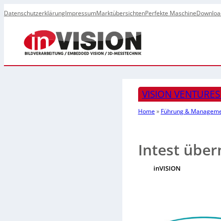
Datenschutzerklärung
Impressum
Marktübersichten
Perfekte Maschine
Downloa
VISION VENTURE
Home
»
Führung & Managem
Intest übe
inVISION