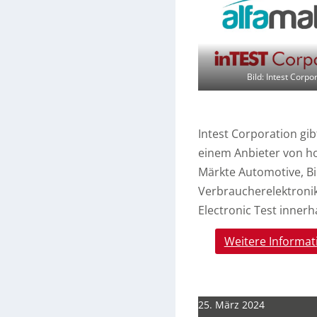
Bild: Intest Corpo
Intest Corporation gi
einem Anbieter von h
Märkte Automotive, Bi
Verbraucherelektronik
Electronic Test innerh
Weitere Informat
25. März 2024