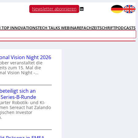
LinkedIn
Newsletter abonnieren
N TOP INNOVATIONS
TECH TALKS WEBINARE
FACHZEITSCHRIFT
PODCASTS
ional Vision Night 2026
ober veranstaltet die
its zum 15. Mal die
nal Vision Night -…
eteiligt sich an
n
 Series-B-Runde
arter Robotik- und KI-
e
men Sereact hat Zalando
r
gischen Investor
n
.
a
Z
a
o