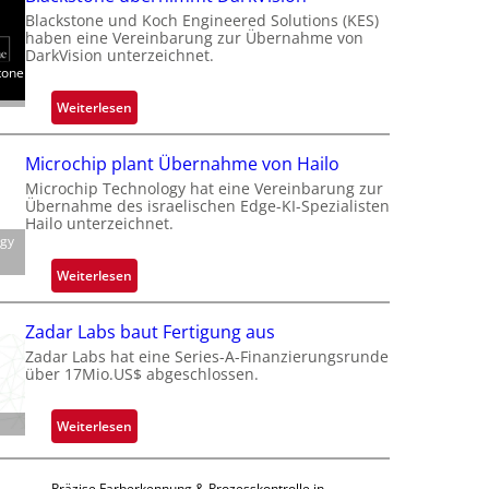
Blackstone und Koch Engineered Solutions (KES)
haben eine Vereinbarung zur Übernahme von
DarkVision unterzeichnet.
tone
:
Weiterlesen
B
l
Microchip plant Übernahme von Hailo
a
Microchip Technology hat eine Vereinbarung zur
c
Übernahme des israelischen Edge-KI-Spezialisten
k
Hailo unterzeichnet.
ogy
s
t
:
Weiterlesen
o
M
n
i
Zadar Labs baut Fertigung aus
e
c
Zadar Labs hat eine Series-A-Finanzierungsrunde
ü
r
über 17Mio.US$ abgeschlossen.
b
o
e
c
:
Weiterlesen
r
h
Z
n
i
a
i
p
Präzise Farberkennung & Prozesskontrolle in