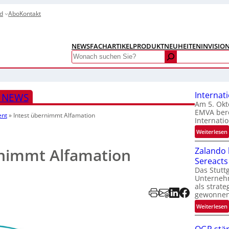
d
Abo
Kontakt
NEWS
FACHARTIKEL
PRODUKTNEUHEITEN
INVISIO
Search
Internat
S NEWS
Am 5. Okt
EMVA bere
ent
»
Intest übernimmt Alfamation
Internatio
:
Weiterlesen
I
rnimmt Alfamation
Zalando b
Sereacts
t
Das Stuttg
Unterneh
als strate
gewonnen
:
Weiterlesen
t
i