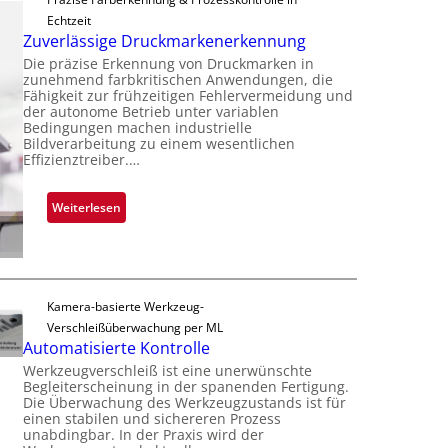
d
m
p
Echtzeit
a
m
l
Zuverlässige Druckmarkenerkennung
r
t
a
Die präzise Erkennung von Druckmarken in
L
D
n
zunehmend farbkritischen Anwendungen, die
a
a
Fähigkeit zur frühzeitigen Fehlervermeidung und
t
b
der autonome Betrieb unter variablen
r
Ü
Bedingungen machen industrielle
s
k
b
Bildverarbeitung zu einem wesentlichen
b
V
Effizienztreiber.…
e
a
i
r
u
s
n
:
Weiterlesen
t
i
a
Z
F
o
h
u
e
n
m
v
r
e
e
t
Kamera-basierte Werkzeug-
v
r
i
Verschleißüberwachung per ML
o
l
g
Automatisierte Kontrolle
n
ä
u
Werkzeugverschleiß ist eine unerwünschte
H
s
n
Begleiterscheinung in der spanenden Fertigung.
a
s
Die Überwachung des Werkzeugzustands ist für
g
i
i
einen stabilen und sichereren Prozess
a
l
unabdingbar. In der Praxis wird der
g
u