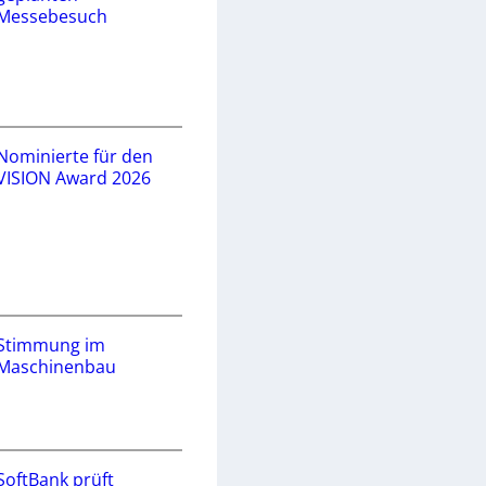
Messebesuch
Nominierte für den
VISION Award 2026
Stimmung im
Maschinenbau
SoftBank prüft