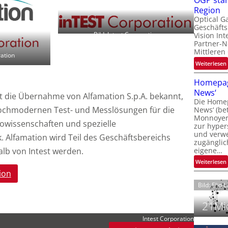
OGP stär
l
Region
Optical G
Geschäfts
l
Bild: Intest Corporation
Vision Int
Partner-N
i
Mittleren
ration
:
Weiterlesen
i
t
Homepag
News‘
i
bt die Übernahme von Alfamation S.p.A. bekannt,
Die Homep
l
i
ochmodernen Test- und Messlösungen für die
News‘ (be
t
i
Monnoyer)
owissenschaften und spezielle
zur hyper
t
und verwei
t
. Alfamation wird Teil des Geschäftsbereichs
zugänglic
alb von Intest werden.
eigene…
t
i
:
Weiterlesen
ion
Bild: Elio 
21Mio
Intest Corporation
i