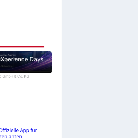
 Xperience Days
tec GmbH & Co. KG
Offizielle App für
geplanten