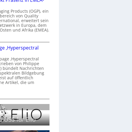
kt Präsenz in EMEA-
n
a
aging Products (OGP), ein
a
n
bereich von Quality
ernational, erweitert sein
d
V
etzwerk in Europa, dem
o
 Osten und Afrika (EMEA).
b
s
e
O
o
e ‚Hyperspectral
G
e
n
P
N
age ‚Hyperspectral
s
trieben von Philippe
g
 bündelt Nachrichten
ä
g
spektralen Bildgebung
h
r
st auf öffentlich
k
s
he Artikel, die um
2
0
P
c
2
r
h
H
6
ä
a
o
Labs.
s
n
m
e
S
e
.US$ für Elio
n
e
p
z
r
a