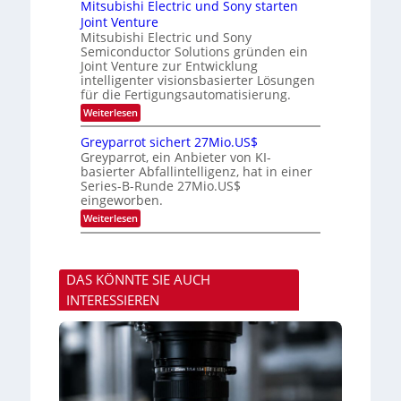
m
Mitsubishi Electric und Sony starten
z
a
t
e
Joint Venture
n
r
i
r
i
Mitsubishi Electric und Sony
k
s
m
Semiconductor Solutions gründen ein
-
t
m
K
Joint Venture zur Entwicklung
e
t
u
n
intelligenter visionsbasierter Lösungen
i
r
H
für die Fertigungsautomatisierung.
n
s
a
d
:
Weiterlesen
v
l
e
M
o
b
r
i
n
j
Greyparrot sichert 27Mio.US$
D
t
P
a
Greyparrot, ein Anbieter von KI-
A
s
h
h
basierter Abfallintelligenz, hat in einer
C
u
o
r
H
Series-B-Runde 27Mio.US$
b
t
-
eingeworben.
i
o
I
s
n
:
Weiterlesen
n
h
i
G
d
i
c
r
u
E
s
e
s
l
H
y
t
e
u
DAS KÖNNTE SIE AUCH
p
r
c
b
a
i
INTERESSIEREN
t
r
e
r
r
z
i
o
u
c
t
u
s
n
i
d
c
S
h
o