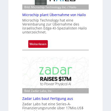
r
n
e
Bild: Microchip Technology Inc. / Hailo
e
a
Microchip plant Übernahme von Hailo
ü
c
b
Microchip Technology hat eine
t
Vereinbarung zur Übernahme des
e
s
israelischen Edge-KI-Spezialisten Hailo
r
unterzeichnet.
S
n
e
i
r
:
Weiterlesen
m
i
M
m
e
i
t
s
c
D
-
r
a
B
o
r
-
c
k
R
h
V
u
i
i
n
p
Bild: Zadar Labs, Inc.
s
d
p
i
Zadar Labs baut Fertigung aus
e
l
o
Zadar Labs hat eine Series-A-
a
Finanzierungsrunde über 17Mio.US$
n