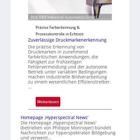
g
u
n
Bild: B&R Industrial Automation GmbH
g
a
Präzise Farberkennung &
u
Prozesskontrolle in Echtzeit
Zuverlässige Druckmarkenerkennung
s
Die präzise Erkennung von
Druckmarken in zunehmend
farbkritischen Anwendungen, die
Fähigkeit zur frühzeitigen
Fehlervermeidung und der autonome
Betrieb unter variablen Bedingungen
machen industrielle Bildverarbeitung
zu einem wesentlichen Effizienztreiber.
…
:
Weiterlesen
Z
u
Homepage ‚Hyperspectral News‘
v
Die Homepage ‚Hyperspectral News‘
(betrieben von Philippe Monnoyer) bündelt
e
Nachrichten zur hyperspektralen Bildgebung
r
und verweist…