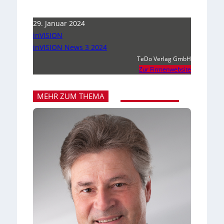
29. Januar 2024
inVISION
inVISION News 3 2024
TeDo Verlag GmbH
Zur Firmenwebsite
MEHR ZUM THEMA