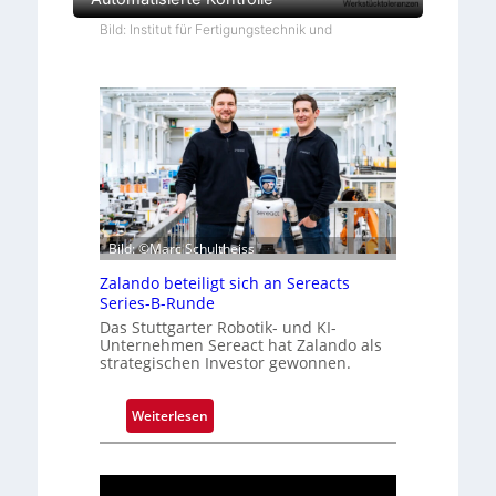
Bild: Institut für Fertigungstechnik und
Bild: ©Marc Schultheiss
Zalando beteiligt sich an Sereacts
Series-B-Runde
Das Stuttgarter Robotik- und KI-
Unternehmen Sereact hat Zalando als
strategischen Investor gewonnen.
:
Weiterlesen
Z
a
l