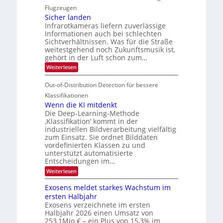
M
d
i
i
Flugzeugen
e
e
d
c
Sicher landen
m
r
Infrarotkameras liefern zuverlässige
e
h
s
i
Informationen auch bei schlechten
d
k
u
n
Sichtverhältnissen. Was für die Straße
T
e
weitestgehend noch Zukunftsmusik ist,
n
V
o
i
gehört in der Luft schon zum…
d
I
u
t
:
Weiterlesen
M
S
r
e
S
a
I
i
e
n
Out-of-Distribution Detection für bessere
n
O
c
n
h
Klassifikationen
t
N
a
e
Wenn die KI mitdenkt
i
T
r
u
Die Deep-Learning-Methode
S
e
l
f
‚Klassifikation‘ kommt in der
a
p
c
industriellen Bildverarbeitung vielfältig
d
n
e
h
zum Einsatz. Sie ordnet Bilddaten
d
e
c
e
T
vordefinierten Klassen zu und
r
n
unterstützt automatisierte
t
a
V
Entscheidungen im…
r
l
I
:
Weiterlesen
a
k
S
W
s
e
I
Exosens meldet starkes Wachstum im
n
O
ersten Halbjahr
n
Exosens verzeichnete im ersten
N
d
Halbjahr 2026 einen Umsatz von
i
2
e
253,1Mio.€ – ein Plus von 15,3% im