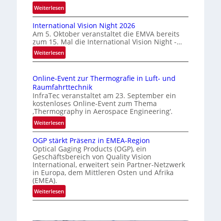
l
:
Weiterlesen
ä
H
s
International Vision Night 2026
o
s
Am 5. Oktober veranstaltet die EMVA bereits
m
zum 15. Mal die International Vision Night -…
i
e
:
Weiterlesen
g
p
I
e
a
n
g
D
Online-Event zur Thermografie in Luft- und
t
e
r
Raumfahrttechnik
e
‚
u
InfraTec veranstaltet am 23. September ein
r
H
kostenloses Online-Event zum Thema
c
n
y
‚Thermography in Aerospace Engineering‘.
k
a
p
:
Weiterlesen
m
t
e
O
a
i
r
OGP stärkt Präsenz in EMEA-Region
n
o
r
Optical Gaging Products (OGP), ein
s
l
n
Geschäftsbereich von Quality Vision
k
p
i
International, erweitert sein Partner-Netzwerk
a
e
e
n
in Europa, dem Mittleren Osten und Afrika
l
c
n
e
(EMEA).
V
t
e
-
:
Weiterlesen
i
r
E
r
O
s
a
v
k
G
i
l
e
e
P
o