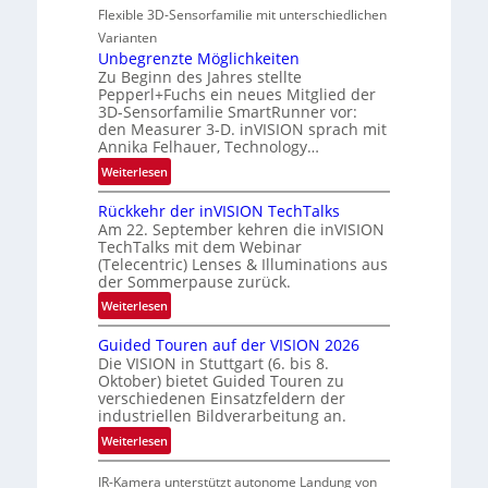
i
Flexible 3D-Sensorfamilie mit unterschiedlichen
a
u
o
r
Varianten
n
n
t
Unbegrenzte Möglichkeiten
d
Zu Beginn des Jahres stellte
n
R
Pepperl+Fuchs ein neues Mitglied der
e
a
3D-Sensorfamilie SmartRunner vor:
r
u
den Measurer 3-D. inVISION sprach mit
s
m
Annika Felhauer, Technology…
c
f
:
Weiterlesen
h
a
U
a
h
Rückkehr der inVISION TechTalks
n
f
r
Am 22. September kehren die inVISION
b
t
TechTalks mit dem Webinar
t
e
(Telecentric) Lenses & Illuminations aus
z
t
g
der Sommerpause zurück.
w
e
r
i
:
Weiterlesen
c
e
s
R
h
n
Guided Touren auf der VISION 2026
c
ü
n
z
Die VISION in Stuttgart (6. bis 8.
h
c
i
t
Oktober) bietet Guided Touren zu
e
k
k
verschiedenen Einsatzfeldern der
e
n
k
industriellen Bildverarbeitung an.
M
4
e
:
ö
Weiterlesen
K
h
G
g
-
r
IR-Kamera unterstützt autonome Landung von
u
l