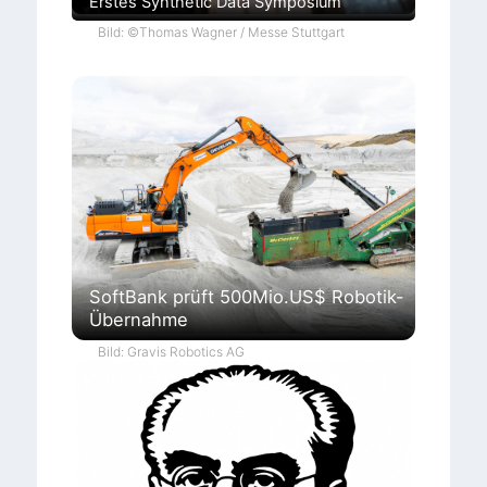
Erstes Synthetic Data Symposium
Bild: ©Thomas Wagner / Messe Stuttgart
SoftBank prüft 500Mio.US$ Robotik-
Übernahme
Bild: Gravis Robotics AG