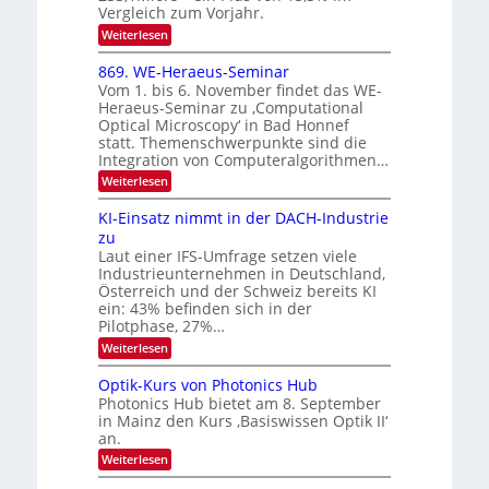
0
K
Vergleich zum Vorjahr.
I
2
:
Weiterlesen
m
6
E
i
x
t
869. WE-Heraeus-Seminar
o
d
Vom 1. bis 6. November findet das WE-
s
e
Heraeus-Seminar zu ‚Computational
e
n
Optical Microscopy‘ in Bad Honnef
n
k
statt. Themenschwerpunkte sind die
s
t
m
Integration von Computeralgorithmen…
e
:
Weiterlesen
l
8
d
6
KI-Einsatz nimmt in der DACH-Industrie
e
9
t
zu
.
s
Laut einer IFS-Umfrage setzen viele
W
t
Industrieunternehmen in Deutschland,
E
a
-
Österreich und der Schweiz bereits KI
r
H
ein: 43% befinden sich in der
k
e
e
Pilotphase, 27%…
r
s
:
Weiterlesen
a
W
K
e
a
I
u
Optik-Kurs von Photonics Hub
c
-
s
h
Photonics Hub bietet am 8. September
E
-
s
in Mainz den Kurs ‚Basiswissen Optik II‘
i
S
t
an.
n
e
u
s
m
:
Weiterlesen
m
a
i
O
i
t
n
p