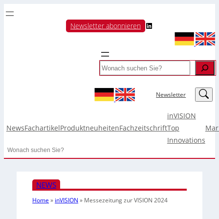
LinkedIn
Newsletter abonnieren
Search
LinkedIn
Newsletter
inVISION
News
Fachartikel
Produktneuheiten
Fachzeitschrift
Top
Mar
Innovations
Search
NEWS
Home
»
inVISION
»
Messezeitung zur VISION 2024