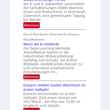
i
i
e
Am 8. und 9. September veranstalten
d
c
r
die Fachabteilungen VDMA Machine
e
h
Vision und Productronic in Hochstraß,
i
d
k
Österreich, eine gemeinsame Tagung
n
T
e
bei Becom.
V
o
i
:
Weiterlesen
I
u
t
T
S
r
e
Out-of-Distribution Detection für bessere
a
I
e
n
g
Klassifikationen
O
n
u
Wenn die KI mitdenkt
N
a
Die Deep-Learning-Methode
n
T
u
‚Klassifikation‘ kommt in der
g
e
industriellen Bildverarbeitung
f
z
c
vielfältig zum Einsatz. Sie ordnet
d
u
h
Bilddaten vordefinierten Klassen zu
e
E
und unterstützt automatisierte
T
r
Entscheidungen im…
l
a
V
e
:
Weiterlesen
l
I
W
k
k
e
S
Exosens meldet starkes Wachstum im
t
s
n
I
ersten Halbjahr
r
n
Exosens verzeichnete im ersten
O
d
o
Halbjahr 2026 einen Umsatz von
i
N
n
e
253,1Mio.€ – ein Plus von 15,3% im
2
K
i
Vergleich zum Vorjahr.
I
0
k
: