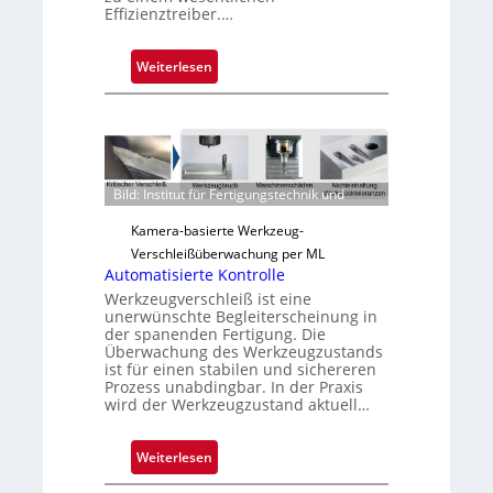
Effizienztreiber.…
:
Weiterlesen
Z
u
v
e
r
Bild: Institut für Fertigungstechnik und
l
ä
Kamera-basierte Werkzeug-
s
Verschleißüberwachung per ML
s
Automatisierte Kontrolle
i
Werkzeugverschleiß ist eine
unerwünschte Begleiterscheinung in
g
der spanenden Fertigung. Die
e
Überwachung des Werkzeugzustands
D
ist für einen stabilen und sichereren
Prozess unabdingbar. In der Praxis
r
wird der Werkzeugzustand aktuell…
u
c
:
Weiterlesen
k
A
m