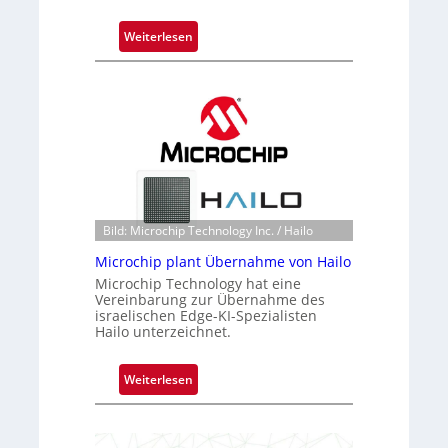
:
Weiterlesen
B
l
a
c
k
s
t
o
n
Bild: Microchip Technology Inc. / Hailo
e
Microchip plant Übernahme von Hailo
ü
Microchip Technology hat eine
b
Vereinbarung zur Übernahme des
e
israelischen Edge-KI-Spezialisten
r
Hailo unterzeichnet.
n
i
:
Weiterlesen
m
M
m
i
t
c