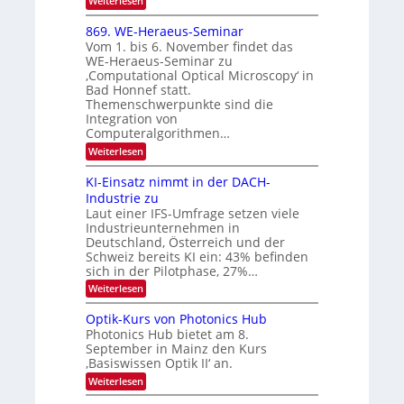
Weiterlesen
m
2
E
-
i
6
x
t
869. WE-Heraeus-Seminar
u
o
d
Vom 1. bis 6. November findet das
n
s
e
WE-Heraeus-Seminar zu
e
d
n
‚Computational Optical Microscopy‘ in
n
k
B
Bad Honnef statt.
s
t
i
m
Themenschwerpunkte sind die
e
l
Integration von
l
Computeralgorithmen…
d
d
v
:
Weiterlesen
e
8
t
e
6
s
KI-Einsatz nimmt in der DACH-
r
9
t
Industrie zu
.
a
a
Laut einer IFS-Umfrage setzen viele
W
r
r
Industrieunternehmen in
E
k
b
-
e
Deutschland, Österreich und der
H
s
e
Schweiz bereits KI ein: 43% befinden
e
W
sich in der Pilotphase, 27%…
i
r
a
t
:
Weiterlesen
a
c
K
e
h
u
I
u
s
Optik-Kurs von Photonics Hub
n
-
s
t
Photonics Hub bietet am 8.
E
g
-
u
September in Mainz den Kurs
i
S
m
s
‚Basiswissen Optik II‘ an.
n
e
i
-
s
m
m
:
Weiterlesen
a
T
i
e
O
t
n
r