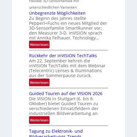
Flexible 3D-Sensorfamilie mit
-
n
l
unterschiedlichen Varianten
B
N
Unbegrenzte Möglichkeiten
-
e
Zu Beginn des Jahres stellte
R
w
Pepperl+Fuchs ein neues Mitglied der
u
3D-Sensorfamilie SmartRunner vor:
s
n
den Measurer 3-D. inVISION sprach
‘
d
mit Annika Felhauer, Technology…
e
:
Weiterlesen
U
Rückkehr der inVISION TechTalks
n
Am 22. September kehren die
b
inVISION TechTalks mit dem Webinar
e
(Telecentric) Lenses & Illuminations
g
aus der Sommerpause zurück.
r
:
Weiterlesen
e
R
n
Guided Touren auf der VISION 2026
ü
z
Die VISION in Stuttgart (6. bis 8.
c
t
Oktober) bietet Guided Touren zu
k
verschiedenen Einsatzfeldern der
e
k
industriellen Bildverarbeitung an.
M
e
:
ö
Weiterlesen
h
G
g
r
Tagung zu Elektronik- und
u
l
d
Bildverarbeitungs-Trends