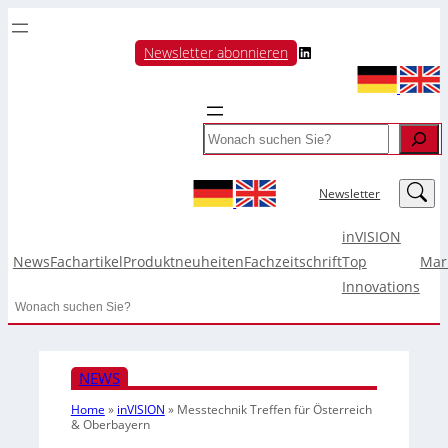
LinkedIn
Newsletter abonnieren
Search
LinkedIn
Newsletter
inVISION
News
Fachartikel
Produktneuheiten
Fachzeitschrift
Top
Mar
Innovations
Search
NEWS
Home
»
inVISION
»
Messtechnik Treffen für Österreich
& Oberbayern