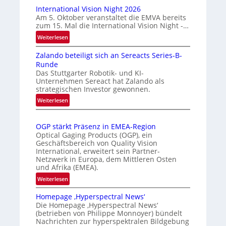
u
a
International Vision Night 2026
t
r
Am 5. Oktober veranstaltet die EMVA bereits
zum 15. Mal die International Vision Night -…
o
k
m
e
:
Weiterlesen
I
a
n
Zalando beteiligt sich an Sereacts Series-B-
n
t
e
Runde
t
i
r
Das Stuttgarter Robotik- und KI-
e
s
k
Unternehmen Sereact hat Zalando als
r
strategischen Investor gewonnen.
i
e
n
e
:
n
Weiterlesen
a
Z
r
n
t
a
t
u
i
OGP stärkt Präsenz in EMEA-Region
l
e
n
o
Optical Gaging Products (OGP), ein
a
K
n
Geschäftsbereich von Quality Vision
g
n
International, erweitert sein Partner-
a
o
d
Netzwerk in Europa, dem Mittleren Osten
l
n
und Afrika (EMEA).
o
V
t
b
:
Weiterlesen
i
r
e
O
s
o
t
Homepage ‚Hyperspectral News‘
G
i
Die Homepage ‚Hyperspectral News‘
e
l
P
o
(betrieben von Philippe Monnoyer) bündelt
i
l
s
n
Nachrichten zur hyperspektralen Bildgebung
l