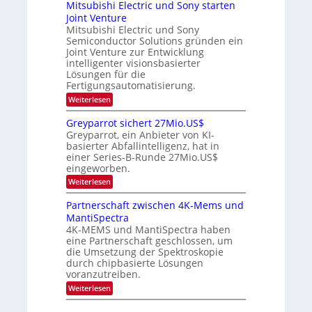
p
r
Mitsubishi Electric und Sony starten
z
a
s
t
e
Joint Venture
n
r
t
i
i
Mitsubishi Electric und Sony
n
e
k
m
n
Semiconductor Solutions gründen ein
-
d
m
H
K
Joint Venture zur Entwicklung
s
t
a
u
intelligenter visionsbasierter
i
l
r
Lösungen für die
n
b
s
Fertigungsautomatisierung.
d
j
v
e
a
o
:
Weiterlesen
r
h
n
M
D
r
P
i
Greyparrot sichert 27Mio.US$
A
h
t
Greyparrot, ein Anbieter von KI-
C
o
s
H
basierter Abfallintelligenz, hat in
t
u
-
einer Series-B-Runde 27Mio.US$
o
b
I
n
eingeworben.
i
n
i
s
:
Weiterlesen
d
c
h
G
u
s
i
r
s
Partnerschaft zwischen 4K-Mems und
H
E
e
t
u
l
MantiSpectra
y
r
b
e
4K-MEMS und MantiSpectra haben
p
i
c
eine Partnerschaft geschlossen, um
a
e
t
r
die Umsetzung der Spektroskopie
z
r
r
u
durch chipbasierte Lösungen
i
o
voranzutreiben.
c
t
u
:
Weiterlesen
s
n
P
i
d
a
c