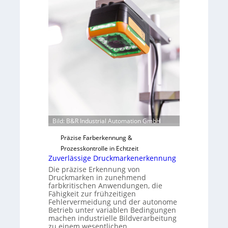
o
b
n
a
H
u
a
t
i
F
l
e
o
r
t
i
g
u
Bild: B&R Industrial Automation GmbH
n
g
Präzise Farberkennung &
a
Prozesskontrolle in Echtzeit
u
Zuverlässige Druckmarkenerkennung
s
Die präzise Erkennung von
Druckmarken in zunehmend
farbkritischen Anwendungen, die
Fähigkeit zur frühzeitigen
Fehlervermeidung und der autonome
Betrieb unter variablen Bedingungen
machen industrielle Bildverarbeitung
zu einem wesentlichen