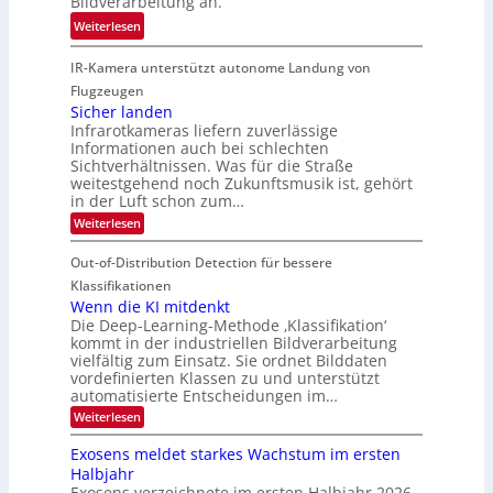
Bildverarbeitung an.
M
n
e
:
ö
Weiterlesen
4
h
G
g
K
r
IR-Kamera unterstützt autonome Landung von
u
l
-
d
i
i
Flugzeugen
M
e
d
c
Sicher landen
e
r
Infrarotkameras liefern zuverlässige
e
h
m
i
Informationen auch bei schlechten
d
k
s
n
Sichtverhältnissen. Was für die Straße
T
e
u
weitestgehend noch Zukunftsmusik ist, gehört
V
o
i
in der Luft schon zum…
n
I
u
t
d
:
Weiterlesen
S
r
e
S
M
I
i
e
n
Out-of-Distribution Detection für bessere
a
O
c
n
n
h
Klassifikationen
N
a
e
t
Wenn die KI mitdenkt
T
r
u
Die Deep-Learning-Methode ‚Klassifikation‘
i
e
l
f
kommt in der industriellen Bildverarbeitung
a
S
c
vielfältig zum Einsatz. Sie ordnet Bilddaten
d
n
p
h
vordefinierten Klassen zu und unterstützt
d
e
e
e
T
automatisierte Entscheidungen im…
r
n
c
a
:
Weiterlesen
V
t
W
l
I
e
r
Exosens meldet starkes Wachstum im ersten
k
n
S
a
Halbjahr
s
n
I
Exosens verzeichnete im ersten Halbjahr 2026
d