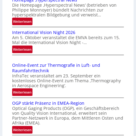
Die Homepage ‚Hyperspectral News‘ (betrieben von
Philippe Monnoyer) bündelt Nachrichten zur
hyperspektralen Bildgebung und verweist…
:
Weiterlesen
H
International Vision Night 2026
o
Am 5. Oktober veranstaltet die EMVA bereits zum 15.
m
Mal die International Vision Night -…
e
:
Weiterlesen
p
I
a
n
g
Online-Event zur Thermografie in Luft- und
t
e
Raumfahrttechnik
e
‚
InfraTec veranstaltet am 23. September ein
r
H
kostenloses Online-Event zum Thema ‚Thermography
n
y
in Aerospace Engineering‘.
a
p
:
Weiterlesen
t
e
O
i
r
OGP stärkt Präsenz in EMEA-Region
n
o
Optical Gaging Products (OGP), ein Geschäftsbereich
s
l
n
von Quality Vision International, erweitert sein
p
i
Partner-Netzwerk in Europa, dem Mittleren Osten und
a
e
n
Afrika (EMEA).
l
c
e
:
Weiterlesen
V
t
-
O
i