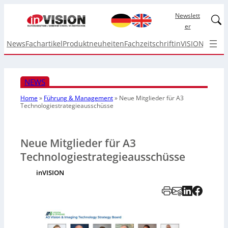
Newslett
Linked
er
News
Fachartikel
Produktneuheiten
Fachzeitschrift
inVISION Top I
NEWS
Home
»
Führung & Management
»
Neue Mitglieder für A3
Technologiestrategieausschüsse
Neue Mitglieder für A3
Technologiestrategieausschüsse
inVISION