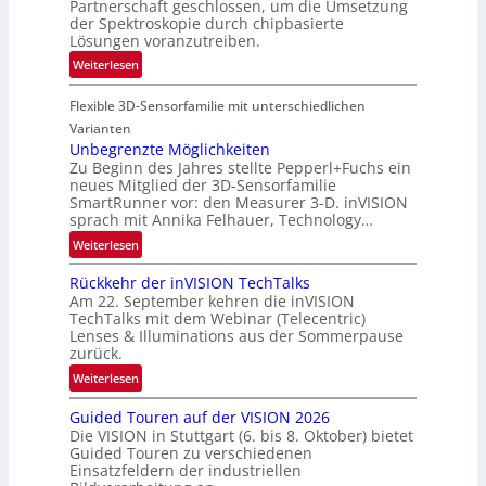
Partnerschaft geschlossen, um die Umsetzung
e
f
der Spektroskopie durch chipbasierte
g
t
Lösungen voranzutreiben.
i
-
:
Weiterlesen
o
u
P
n
n
Flexible 3D-Sensorfamilie mit unterschiedlichen
a
d
r
Varianten
R
t
Unbegrenzte Möglichkeiten
a
Zu Beginn des Jahres stellte Pepperl+Fuchs ein
n
u
neues Mitglied der 3D-Sensorfamilie
e
SmartRunner vor: den Measurer 3-D. inVISION
m
r
sprach mit Annika Felhauer, Technology…
f
s
a
:
Weiterlesen
c
h
U
h
Rückkehr der inVISION TechTalks
r
n
a
Am 22. September kehren die inVISION
t
b
f
TechTalks mit dem Webinar (Telecentric)
t
e
t
Lenses & Illuminations aus der Sommerpause
e
g
zurück.
z
c
r
w
:
Weiterlesen
h
e
i
R
n
n
s
Guided Touren auf der VISION 2026
ü
i
z
Die VISION in Stuttgart (6. bis 8. Oktober) bietet
c
c
k
t
Guided Touren zu verschiedenen
h
k
Einsatzfeldern der industriellen
e
e
k