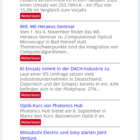
O
einen Umsatz von 253,1Mio.€ – ein Plus von
i
e
15,3% im Vergleich zum Vorjahr.
N
K
2
:
Weiterlesen
I
E
0
m
x
869. WE-Heraeus-Seminar
i
2
o
t
Vom 1. bis 6. November findet das WE-
s
6
d
Heraeus-Seminar zu ‚Computational Optical
e
e
Microscopy‘ in Bad Honnef statt.
n
n
Themenschwerpunkte sind die Integration von
s
k
m
Computeralgorithmen…
t
e
:
Weiterlesen
l
8
d
6
KI-Einsatz nimmt in der DACH-Industrie zu
e
9
t
Laut einer IFS-Umfrage setzen viele
.
s
Industrieunternehmen in Deutschland,
W
t
Österreich und der Schweiz bereits KI ein: 43%
E
a
befinden sich in der Pilotphase, 27%…
-
r
H
k
:
Weiterlesen
e
e
K
r
s
I
Optik-Kurs von Photonics Hub
a
W
-
e
Photonics Hub bietet am 8. September in
a
E
u
Mainz den Kurs ‚Basiswissen Optik II‘ an.
c
i
s
h
n
:
Weiterlesen
-
s
s
O
S
t
a
p
Mitsubishi Electric und Sony starten Joint
e
u
t
t
m
Venture
m
z
i