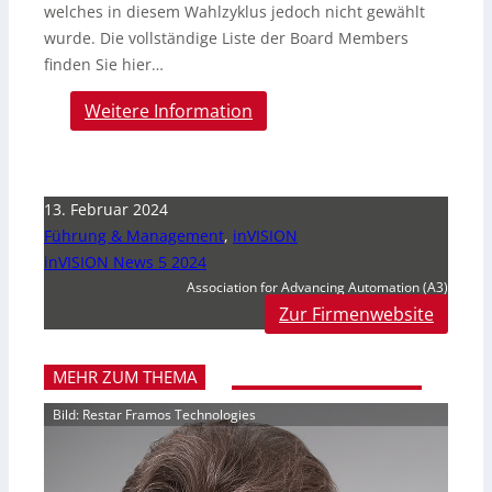
welches in diesem Wahlzyklus jedoch nicht gewählt
wurde. Die vollständige Liste der Board Members
finden Sie hier…
Weitere Information
13. Februar 2024
Führung & Management
,
inVISION
inVISION News 5 2024
Association for Advancing Automation (A3)
Zur Firmenwebsite
MEHR ZUM THEMA
Bild: Restar Framos Technologies