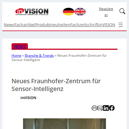
Newslett
Linked
er
News
Fachartikel
Produktneuheiten
Fachzeitschrift
inVISION Top I
NEWS
Home
»
Branche & Trends
»
Neues Fraunhofer-Zentrum für
Sensor-Intelligenz
Neues Fraunhofer-Zentrum für
Sensor-Intelligenz
inVISION