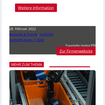
Weitere Information
28. Februar 2022
Branche & Trends
,
inVISION
inVISION News 7 2022
Fraunhofer-Institut IPM
Zur Firmenwebsite
MEHR ZUM THEMA