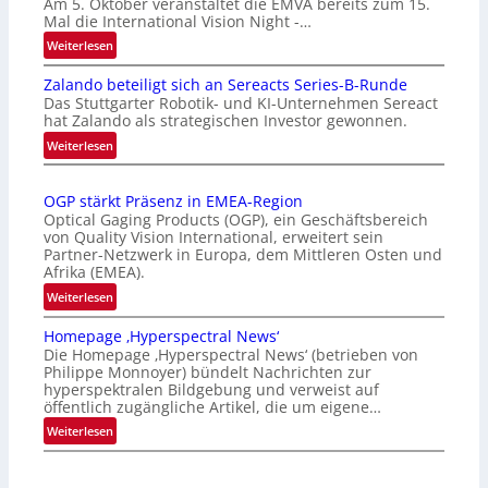
Am 5. Oktober veranstaltet die EMVA bereits zum 15.
Mal die International Vision Night -…
:
Weiterlesen
I
Zalando beteiligt sich an Sereacts Series-B-Runde
n
Das Stuttgarter Robotik- und KI-Unternehmen Sereact
t
hat Zalando als strategischen Investor gewonnen.
e
:
Weiterlesen
r
Z
n
a
a
OGP stärkt Präsenz in EMEA-Region
l
t
Optical Gaging Products (OGP), ein Geschäftsbereich
a
i
von Quality Vision International, erweitert sein
n
o
Partner-Netzwerk in Europa, dem Mittleren Osten und
d
Afrika (EMEA).
n
o
a
:
Weiterlesen
b
l
O
e
Homepage ‚Hyperspectral News‘
V
G
t
Die Homepage ‚Hyperspectral News‘ (betrieben von
i
P
Philippe Monnoyer) bündelt Nachrichten zur
e
s
s
hyperspektralen Bildgebung und verweist auf
i
i
t
öffentlich zugängliche Artikel, die um eigene…
l
o
ä
:
Weiterlesen
i
n
r
H
g
N
k
o
t
i
t