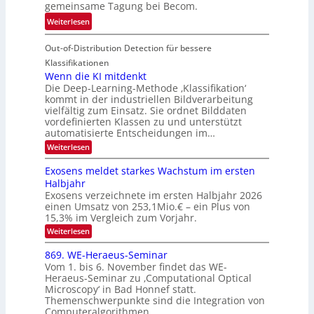
d
k
gemeinsame Tagung bei Becom.
n
T
e
:
Weiterlesen
V
o
i
T
I
u
t
Out-of-Distribution Detection für bessere
a
S
r
e
g
I
Klassifikationen
e
n
u
Wenn die KI mitdenkt
O
n
Die Deep-Learning-Methode ‚Klassifikation‘
n
N
a
kommt in der industriellen Bildverarbeitung
g
T
u
vielfältig zum Einsatz. Sie ordnet Bilddaten
z
e
vordefinierten Klassen zu und unterstützt
f
u
c
automatisierte Entscheidungen im…
d
E
h
:
Weiterlesen
e
l
T
W
r
e
e
a
Exosens meldet starkes Wachstum im ersten
V
n
k
Halbjahr
l
n
I
Exosens verzeichnete im ersten Halbjahr 2026
t
k
d
S
einen Umsatz von 253,1Mio.€ – ein Plus von
i
r
s
e
I
15,3% im Vergleich zum Vorjahr.
o
K
O
:
Weiterlesen
n
I
E
N
m
i
x
869. WE-Heraeus-Seminar
i
2
o
k
t
Vom 1. bis 6. November findet das WE-
0
s
d
-
Heraeus-Seminar zu ‚Computational Optical
e
2
e
u
Microscopy‘ in Bad Honnef statt.
n
n
6
Themenschwerpunkte sind die Integration von
s
n
k
m
Computeralgorithmen…
t
d