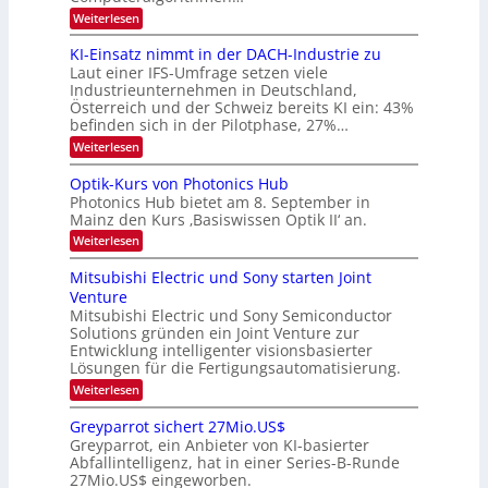
e
:
Weiterlesen
B
l
8
d
i
6
KI-Einsatz nimmt in der DACH-Industrie zu
e
l
9
t
Laut einer IFS-Umfrage setzen viele
.
d
s
Industrieunternehmen in Deutschland,
W
t
v
Österreich und der Schweiz bereits KI ein: 43%
E
a
befinden sich in der Pilotphase, 27%…
-
e
r
H
k
r
:
Weiterlesen
e
e
K
a
r
s
I
Optik-Kurs von Photonics Hub
a
r
W
-
e
Photonics Hub bietet am 8. September in
a
E
b
u
Mainz den Kurs ‚Basiswissen Optik II‘ an.
c
i
e
s
h
n
:
Weiterlesen
-
i
s
s
O
S
t
a
t
p
Mitsubishi Electric und Sony starten Joint
e
u
t
t
u
m
Venture
m
z
i
i
n
i
n
Mitsubishi Electric und Sony Semiconductor
k
n
m
i
Solutions gründen ein Joint Venture zur
-
g
a
e
m
K
Entwicklung intelligenter visionsbasierter
s
r
r
m
u
Lösungen für die Fertigungsautomatisierung.
-
s
t
r
:
t
Weiterlesen
i
s
T
M
e
n
v
r
i
n
d
o
Greyparrot sichert 27Mio.US$
t
H
e
e
n
Greyparrot, ein Anbieter von KI-basierter
s
a
r
P
n
Abfallintelligenz, hat in einer Series-B-Runde
u
l
D
h
d
27Mio.US$ eingeworben.
b
b
A
o