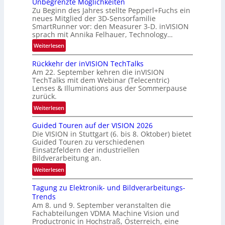
Unbegrenzte Möglichkeiten
‘
u
Zu Beginn des Jahres stellte Pepperl+Fuchs ein
n
neues Mitglied der 3D-Sensorfamilie
SmartRunner vor: den Measurer 3-D. inVISION
d
sprach mit Annika Felhauer, Technology…
e
:
Weiterlesen
U
Rückkehr der inVISION TechTalks
n
Am 22. September kehren die inVISION
b
TechTalks mit dem Webinar (Telecentric)
e
Lenses & Illuminations aus der Sommerpause
g
zurück.
r
:
Weiterlesen
e
R
n
Guided Touren auf der VISION 2026
ü
z
Die VISION in Stuttgart (6. bis 8. Oktober) bietet
c
t
Guided Touren zu verschiedenen
k
Einsatzfeldern der industriellen
e
k
Bildverarbeitung an.
M
e
:
ö
Weiterlesen
h
G
g
r
Tagung zu Elektronik- und Bildverarbeitungs-
u
l
d
Trends
i
i
e
Am 8. und 9. September veranstalten die
d
c
r
Fachabteilungen VDMA Machine Vision und
e
h
Productronic in Hochstraß, Österreich, eine
i