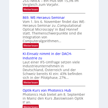
253,1Mio.€ – ein Plus von 15,3% im
2
K
i
Vergleich zum Vorjahr.
I
0
k
:
Weiterlesen
m
2
E
-
i
6
x
t
869. WE-Heraeus-Seminar
u
o
d
Vom 1. bis 6. November findet das WE-
n
s
e
Heraeus-Seminar zu ‚Computational
e
d
n
Optical Microscopy‘ in Bad Honnef
n
k
B
statt. Themenschwerpunkte sind die
s
t
i
m
Integration von
e
l
Computeralgorithmen…
l
d
:
Weiterlesen
d
8
v
e
6
t
KI-Einsatz nimmt in der DACH-
e
9
s
Industrie zu
r
.
t
Laut einer IFS-Umfrage setzen viele
W
a
a
Industrieunternehmen in
E
r
r
-
Deutschland, Österreich und der
k
b
H
e
Schweiz bereits KI ein: 43% befinden
e
s
e
sich in der Pilotphase, 27%…
r
W
i
:
Weiterlesen
a
a
K
t
e
c
I
u
Optik-Kurs von Photonics Hub
h
u
-
s
s
Photonics Hub bietet am 8. September
n
E
-
t
in Mainz den Kurs ‚Basiswissen Optik
i
S
g
u
II‘ an.
n
e
m
s
s
m
:
i
Weiterlesen