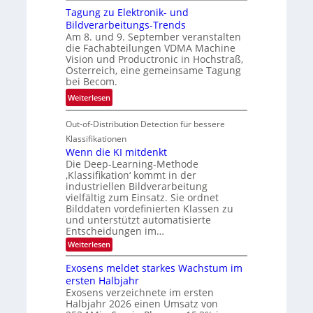
G
g
r
Tagung zu Elektronik- und
u
l
d
Bildverarbeitungs-Trends
i
i
e
Am 8. und 9. September veranstalten
d
c
r
die Fachabteilungen VDMA Machine
e
h
Vision und Productronic in Hochstraß,
i
d
k
Österreich, eine gemeinsame Tagung
n
T
e
bei Becom.
V
o
i
:
Weiterlesen
I
u
t
T
S
r
e
Out-of-Distribution Detection für bessere
a
I
e
n
g
Klassifikationen
O
n
u
Wenn die KI mitdenkt
N
a
Die Deep-Learning-Methode
n
T
u
‚Klassifikation‘ kommt in der
g
e
industriellen Bildverarbeitung
f
z
c
vielfältig zum Einsatz. Sie ordnet
d
u
h
Bilddaten vordefinierten Klassen zu
e
E
und unterstützt automatisierte
T
r
Entscheidungen im…
l
a
V
e
:
Weiterlesen
l
I
W
k
k
e
S
Exosens meldet starkes Wachstum im
t
s
n
I
ersten Halbjahr
r
n
Exosens verzeichnete im ersten
O
d
o
Halbjahr 2026 einen Umsatz von
i
N
n
e