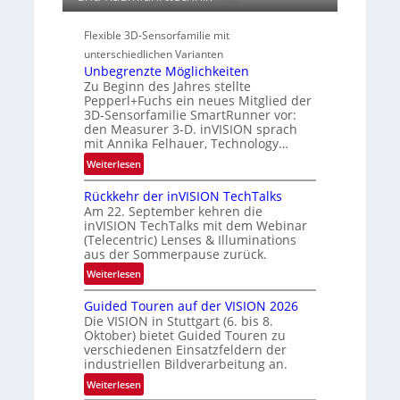
e
i
r
s
o
a
Flexible 3D-Sensorfamilie mit
-
n
l
B
unterschiedlichen Varianten
N
Unbegrenzte Möglichkeiten
-
e
Zu Beginn des Jahres stellte
R
w
Pepperl+Fuchs ein neues Mitglied der
u
s
3D-Sensorfamilie SmartRunner vor:
n
den Measurer 3-D. inVISION sprach
‘
d
mit Annika Felhauer, Technology…
e
:
Weiterlesen
U
Rückkehr der inVISION TechTalks
n
Am 22. September kehren die
b
inVISION TechTalks mit dem Webinar
e
(Telecentric) Lenses & Illuminations
g
aus der Sommerpause zurück.
r
:
Weiterlesen
e
R
n
Guided Touren auf der VISION 2026
ü
z
Die VISION in Stuttgart (6. bis 8.
c
t
Oktober) bietet Guided Touren zu
k
verschiedenen Einsatzfeldern der
e
k
industriellen Bildverarbeitung an.
M
e
:
ö
Weiterlesen
h