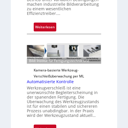
machen industrielle Bildverarbeitung
zu einem wesentlichen
Effizienztreiber.…
:
Weiterlesen
Z
u
v
e
r
Bild: Institut für Fertigungstechnik und
l
ä
Kamera-basierte Werkzeug-
s
Verschleißüberwachung per ML
s
Automatisierte Kontrolle
i
Werkzeugverschleiß ist eine
unerwünschte Begleiterscheinung in
g
der spanenden Fertigung. Die
e
Überwachung des Werkzeugzustands
D
ist für einen stabilen und sichereren
Prozess unabdingbar. In der Praxis
r
wird der Werkzeugzustand aktuell…
u
c