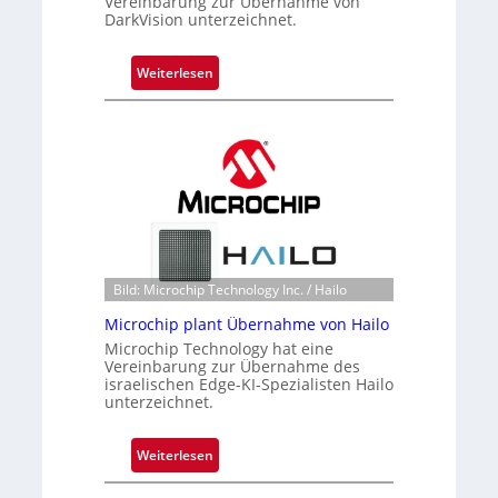
Vereinbarung zur Übernahme von
DarkVision unterzeichnet.
:
Weiterlesen
B
l
a
c
k
s
t
o
n
Bild: Microchip Technology Inc. / Hailo
e
Microchip plant Übernahme von Hailo
ü
Microchip Technology hat eine
b
Vereinbarung zur Übernahme des
e
israelischen Edge-KI-Spezialisten Hailo
r
unterzeichnet.
n
i
:
Weiterlesen
m
M
m