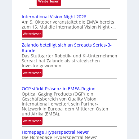
:
k
Weiterlesen
A
m
u
a
International Vision Night 2026
t
r
Am 5. Oktober veranstaltet die EMVA bereits
zum 15. Mal die International Vision Night -…
o
k
m
e
:
Weiterlesen
I
a
n
Zalando beteiligt sich an Sereacts Series-B-
n
t
e
Runde
t
i
r
Das Stuttgarter Robotik- und KI-Unternehmen
e
s
k
Sereact hat Zalando als strategischen
r
Investor gewonnen.
i
e
n
e
n
:
Weiterlesen
a
Z
r
n
t
a
t
u
i
OGP stärkt Präsenz in EMEA-Region
l
e
n
o
Optical Gaging Products (OGP), ein
a
K
n
Geschäftsbereich von Quality Vision
g
n
International, erweitert sein Partner-
a
o
d
Netzwerk in Europa, dem Mittleren Osten
l
n
und Afrika (EMEA).
o
V
t
b
:
Weiterlesen
i
r
e
O
s
o
t
Homepage ‚Hyperspectral News‘
G
i
Die Homepage ‚Hyperspectral News‘
e
l
P