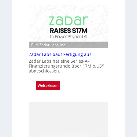
i
t
c
D
r
a
o
r
c
k
h
V
i
i
Bild: Zadar Labs, Inc.
p
s
p
Zadar Labs baut Fertigung aus
i
l
Zadar Labs hat eine Series-A-
o
a
Finanzierungsrunde über 17Mio.US$
n
abgeschlossen.
n
t
Ü
:
Weiterlesen
b
Z
e
a
r
d
n
a
a
r
h
L
m
a
e
b