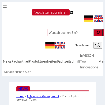
LinkedIn
Newsletter abonnieren
Search
LinkedIn
Newsletter
inVISION
News
Fachartikel
Produktneuheiten
Fachzeitschrift
Top
Mar
Innovations
Search
NEWS
Home
»
Führung & Management
»
Phenix Optics
erweitert Team