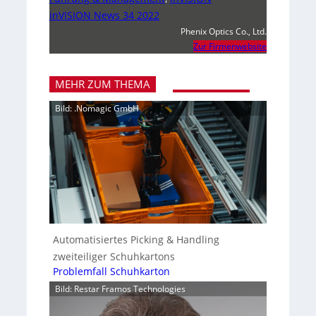
inVISION News 34 2022
Phenix Optics Co., Ltd.
Zur Firmenwebsite
MEHR ZUM THEMA
Bild: .Nomagic GmbH
Automatisiertes Picking & Handling
zweiteiliger Schuhkartons
Problemfall Schuhkarton
Bild: Restar Framos Technologies