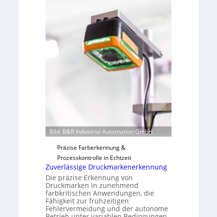
v
s
o
b
n
a
H
u
a
t
i
F
l
e
o
r
t
i
g
u
n
Bild: B&R Industrial Automation GmbH
g
Präzise Farberkennung &
a
Prozesskontrolle in Echtzeit
u
Zuverlässige Druckmarkenerkennung
s
Die präzise Erkennung von
Druckmarken in zunehmend
farbkritischen Anwendungen, die
Fähigkeit zur frühzeitigen
Fehlervermeidung und der autonome
Betrieb unter variablen Bedingungen