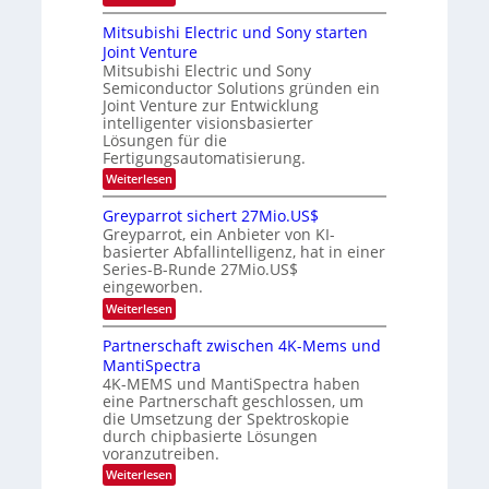
-
a
i
O
m
t
n
T
p
e
Mitsubishi Electric und Sony starten
z
a
t
r
r
Joint Venture
n
r
i
s
e
i
Mitsubishi Electric und Sony
k
t
m
Semiconductor Solutions gründen ein
-
n
e
m
K
n
Joint Venture zur Entwicklung
d
t
u
H
intelligenter visionsbasierter
i
s
r
a
Lösungen für die
n
s
l
Fertigungsautomatisierung.
d
v
b
e
o
:
j
Weiterlesen
r
n
M
a
D
P
i
h
Greyparrot sichert 27Mio.US$
A
h
t
r
Greyparrot, ein Anbieter von KI-
C
o
s
H
basierter Abfallintelligenz, hat in einer
t
u
-
Series-B-Runde 27Mio.US$
o
b
I
n
eingeworben.
i
n
i
s
:
Weiterlesen
d
c
h
G
u
s
i
r
s
Partnerschaft zwischen 4K-Mems und
H
E
e
t
u
l
MantiSpectra
y
r
b
e
4K-MEMS und MantiSpectra haben
p
i
c
eine Partnerschaft geschlossen, um
a
e
t
r
die Umsetzung der Spektroskopie
z
r
r
u
durch chipbasierte Lösungen
i
o
voranzutreiben.
c
t
u
:
Weiterlesen
s
n
P