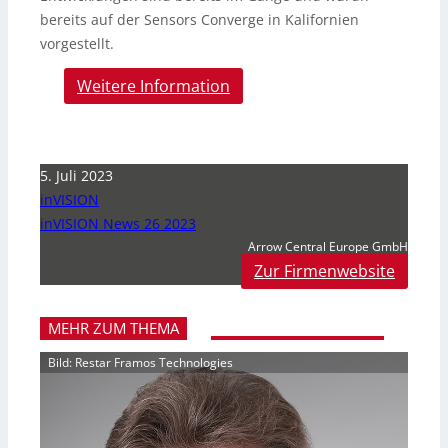
bereits auf der Sensors Converge in Kalifornien
vorgestellt.
Weitere Information
5. Juli 2023
inVISION
inVISION News 26 2023
Arrow Central Europe GmbH
Zur Firmenwebsite
MEHR ZUM THEMA
Bild: Restar Framos Technologies