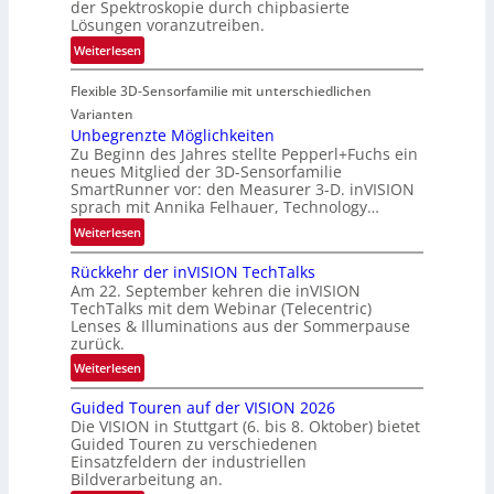
f
der Spektroskopie durch chipbasierte
g
t
Lösungen voranzutreiben.
i
-
:
Weiterlesen
o
u
P
n
n
Flexible 3D-Sensorfamilie mit unterschiedlichen
a
d
r
Varianten
R
t
Unbegrenzte Möglichkeiten
a
Zu Beginn des Jahres stellte Pepperl+Fuchs ein
n
u
neues Mitglied der 3D-Sensorfamilie
e
SmartRunner vor: den Measurer 3-D. inVISION
m
r
sprach mit Annika Felhauer, Technology…
f
s
a
:
Weiterlesen
c
h
U
h
Rückkehr der inVISION TechTalks
r
n
a
Am 22. September kehren die inVISION
t
b
f
TechTalks mit dem Webinar (Telecentric)
t
e
t
Lenses & Illuminations aus der Sommerpause
e
g
zurück.
z
c
r
w
:
Weiterlesen
h
e
i
R
n
n
s
Guided Touren auf der VISION 2026
ü
i
z
Die VISION in Stuttgart (6. bis 8. Oktober) bietet
c
c
k
t
Guided Touren zu verschiedenen
h
k
Einsatzfeldern der industriellen
e
e
k
Bildverarbeitung an.
M
n
e