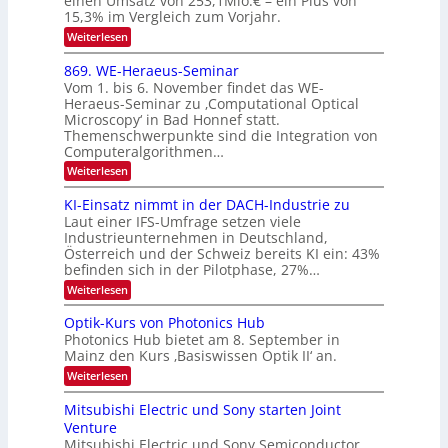
einen Umsatz von 253,1Mio.€ – ein Plus von
e
15,3% im Vergleich zum Vorjahr.
N
K
2
:
Weiterlesen
I
E
0
m
x
869. WE-Heraeus-Seminar
i
2
o
t
Vom 1. bis 6. November findet das WE-
s
6
d
Heraeus-Seminar zu ‚Computational Optical
e
e
Microscopy‘ in Bad Honnef statt.
n
n
Themenschwerpunkte sind die Integration von
s
k
m
Computeralgorithmen…
t
e
:
Weiterlesen
l
8
d
6
KI-Einsatz nimmt in der DACH-Industrie zu
e
9
t
Laut einer IFS-Umfrage setzen viele
.
s
Industrieunternehmen in Deutschland,
W
t
Österreich und der Schweiz bereits KI ein: 43%
E
a
befinden sich in der Pilotphase, 27%…
-
r
H
k
:
Weiterlesen
e
e
K
r
s
I
Optik-Kurs von Photonics Hub
a
W
-
e
Photonics Hub bietet am 8. September in
a
E
u
Mainz den Kurs ‚Basiswissen Optik II‘ an.
c
i
s
h
n
:
Weiterlesen
-
s
s
O
S
t
a
p
Mitsubishi Electric und Sony starten Joint
e
u
t
t
m
Venture
m
z
i
i
i
n
Mitsubishi Electric und Sony Semiconductor
k