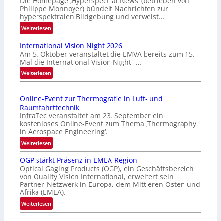
Die Homepage ‚Hyperspectral News‘ (betrieben von
Philippe Monnoyer) bündelt Nachrichten zur
hyperspektralen Bildgebung und verweist…
:
Weiterlesen
H
International Vision Night 2026
o
Am 5. Oktober veranstaltet die EMVA bereits zum 15.
m
Mal die International Vision Night -…
e
:
Weiterlesen
p
I
a
n
g
Online-Event zur Thermografie in Luft- und
t
e
Raumfahrttechnik
e
‚
InfraTec veranstaltet am 23. September ein
r
H
kostenloses Online-Event zum Thema ‚Thermography
n
y
in Aerospace Engineering‘.
a
p
:
Weiterlesen
t
e
O
i
r
OGP stärkt Präsenz in EMEA-Region
n
o
Optical Gaging Products (OGP), ein Geschäftsbereich
s
l
n
von Quality Vision International, erweitert sein
p
i
Partner-Netzwerk in Europa, dem Mittleren Osten und
a
e
n
Afrika (EMEA).
l
c
e
:
Weiterlesen
V
t
-
O
i
r
E