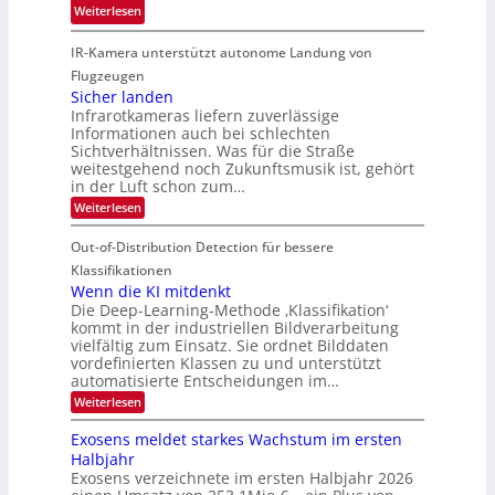
:
ö
Weiterlesen
4
h
G
g
K
r
IR-Kamera unterstützt autonome Landung von
u
l
-
d
i
i
Flugzeugen
M
e
d
c
Sicher landen
e
r
Infrarotkameras liefern zuverlässige
e
h
m
i
Informationen auch bei schlechten
d
k
s
n
Sichtverhältnissen. Was für die Straße
T
e
u
weitestgehend noch Zukunftsmusik ist, gehört
V
o
i
in der Luft schon zum…
n
I
u
t
d
:
Weiterlesen
S
r
e
S
M
I
i
e
n
Out-of-Distribution Detection für bessere
a
O
c
n
n
h
Klassifikationen
N
a
e
t
Wenn die KI mitdenkt
T
r
u
Die Deep-Learning-Methode ‚Klassifikation‘
i
e
l
f
kommt in der industriellen Bildverarbeitung
a
S
c
vielfältig zum Einsatz. Sie ordnet Bilddaten
d
n
p
h
vordefinierten Klassen zu und unterstützt
d
e
e
e
T
automatisierte Entscheidungen im…
r
n
c
a
:
Weiterlesen
V
t
W
l
I
e
r
Exosens meldet starkes Wachstum im ersten
k
n
S
a
Halbjahr
s
n
I
Exosens verzeichnete im ersten Halbjahr 2026
d
O
i