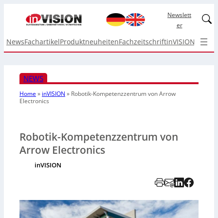
Newslett
Linked
er
News
Fachartikel
Produktneuheiten
Fachzeitschrift
inVISION Top I
NEWS
Home
»
inVISION
»
Robotik-Kompetenzzentrum von Arrow
Electronics
Robotik-Kompetenzzentrum von
Arrow Electronics
inVISION