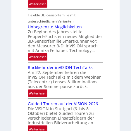
t
:
Weiterlesen
g
-
P
i
u
Flexible 3D-Sensorfamilie mit
a
o
n
r
n
unterschiedlichen Varianten
d
t
Unbegrenzte Möglichkeiten
R
Zu Beginn des Jahres stellte
n
a
Pepperl+Fuchs ein neues Mitglied der
e
3D-Sensorfamilie SmartRunner vor:
u
r
den Measurer 3-D. inVISION sprach
m
s
mit Annika Felhauer, Technology…
f
c
:
Weiterlesen
a
h
U
h
a
Rückkehr der inVISION TechTalks
n
r
f
Am 22. September kehren die
b
t
t
inVISION TechTalks mit dem Webinar
e
t
(Telecentric) Lenses & Illuminations
z
g
e
aus der Sommerpause zurück.
w
r
c
i
:
Weiterlesen
e
h
s
R
n
n
Guided Touren auf der VISION 2026
c
ü
z
i
Die VISION in Stuttgart (6. bis 8.
h
c
t
Oktober) bietet Guided Touren zu
k
e
k
verschiedenen Einsatzfeldern der
e
n
k
industriellen Bildverarbeitung an.
M
4
e
:
ö
Weiterlesen