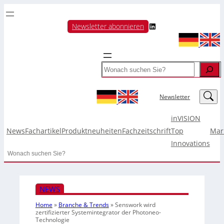
LinkedIn
Newsletter abonnieren
Search
LinkedIn
Newsletter
inVISION
News
Fachartikel
Produktneuheiten
Fachzeitschrift
Top
Mar
Innovations
Search
NEWS
Home
»
Branche & Trends
»
Senswork wird
zertifizierter Systemintegrator der Photoneo-
Technologie