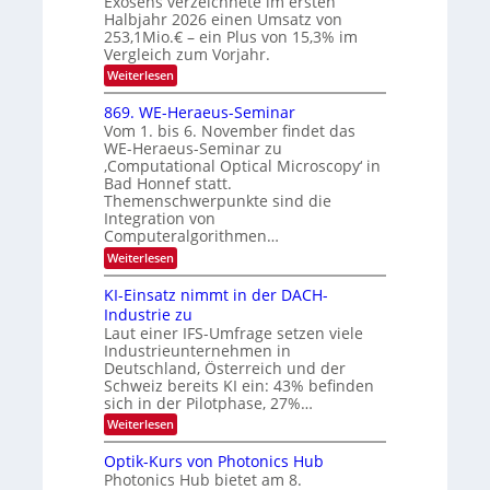
Exosens verzeichnete im ersten
N
d
Halbjahr 2026 einen Umsatz von
i
2
e
253,1Mio.€ – ein Plus von 15,3% im
0
K
Vergleich zum Vorjahr.
I
2
:
Weiterlesen
m
6
E
i
x
t
869. WE-Heraeus-Seminar
o
d
Vom 1. bis 6. November findet das
s
e
WE-Heraeus-Seminar zu
e
n
‚Computational Optical Microscopy‘ in
n
k
Bad Honnef statt.
s
t
m
Themenschwerpunkte sind die
e
Integration von
l
Computeralgorithmen…
d
:
Weiterlesen
e
8
t
6
s
KI-Einsatz nimmt in der DACH-
9
t
Industrie zu
.
a
Laut einer IFS-Umfrage setzen viele
W
r
Industrieunternehmen in
E
k
-
e
Deutschland, Österreich und der
H
s
Schweiz bereits KI ein: 43% befinden
e
W
sich in der Pilotphase, 27%…
r
a
:
Weiterlesen
a
c
K
e
h
I
u
s
Optik-Kurs von Photonics Hub
-
s
t
Photonics Hub bietet am 8.
E
-
u