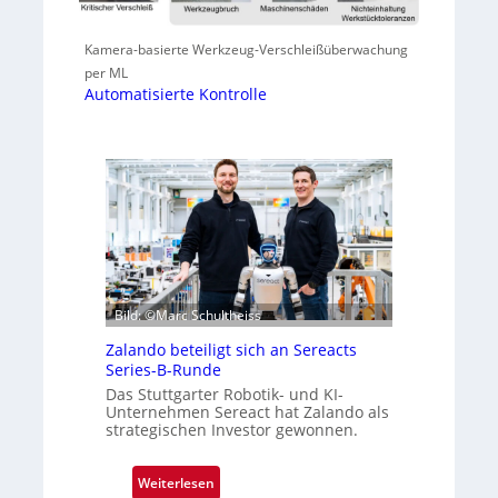
Kamera-basierte Werkzeug-Verschleißüberwachung
per ML
Automatisierte Kontrolle
Bild: ©Marc Schultheiss
Zalando beteiligt sich an Sereacts
Series-B-Runde
Das Stuttgarter Robotik- und KI-
Unternehmen Sereact hat Zalando als
strategischen Investor gewonnen.
:
Weiterlesen