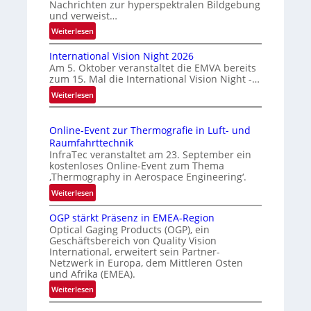
Nachrichten zur hyperspektralen Bildgebung
r
und verweist…
l
:
Weiterlesen
ä
H
s
International Vision Night 2026
o
s
Am 5. Oktober veranstaltet die EMVA bereits
m
zum 15. Mal die International Vision Night -…
i
e
:
Weiterlesen
g
p
I
e
a
n
g
D
Online-Event zur Thermografie in Luft- und
t
e
r
Raumfahrttechnik
e
‚
u
InfraTec veranstaltet am 23. September ein
r
H
kostenloses Online-Event zum Thema
c
n
y
‚Thermography in Aerospace Engineering‘.
k
a
p
:
Weiterlesen
m
t
e
O
a
i
r
OGP stärkt Präsenz in EMEA-Region
n
o
r
Optical Gaging Products (OGP), ein
s
l
n
Geschäftsbereich von Quality Vision
k
p
i
International, erweitert sein Partner-
a
e
e
n
Netzwerk in Europa, dem Mittleren Osten
l
c
n
e
und Afrika (EMEA).
V
t
e
-
:
Weiterlesen
i
r
E
r
O
s
a
v