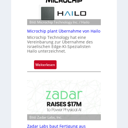
s
S
t
e
o
r
n
Bild: Microchip Technology Inc. / Hailo
e
e
a
Microchip plant Übernahme von Hailo
ü
c
Microchip Technology hat eine
b
Vereinbarung zur Übernahme des
t
e
israelischen Edge-KI-Spezialisten
s
r
Hailo unterzeichnet.
S
n
e
i
:
Weiterlesen
r
m
M
i
m
i
e
t
c
s
D
r
-
a
o
B
r
c
-
k
h
R
V
i
u
i
Bild: Zadar Labs, Inc.
p
n
s
p
Zadar Labs baut Fertigung aus
d