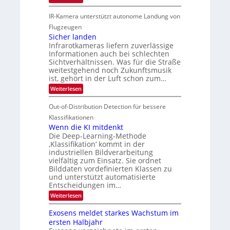
K
h
G
g
-
r
IR-Kamera unterstützt autonome Landung von
u
l
M
d
i
i
Flugzeugen
e
e
d
c
Sicher landen
m
r
Infrarotkameras liefern zuverlässige
e
h
s
i
Informationen auch bei schlechten
d
k
u
n
Sichtverhältnissen. Was für die Straße
T
e
weitestgehend noch Zukunftsmusik
n
V
o
i
ist, gehört in der Luft schon zum…
d
I
u
t
:
Weiterlesen
M
S
r
e
S
a
I
i
e
n
Out-of-Distribution Detection für bessere
n
O
c
n
h
Klassifikationen
t
N
a
e
Wenn die KI mitdenkt
i
T
r
u
Die Deep-Learning-Methode
S
e
l
f
‚Klassifikation‘ kommt in der
a
p
c
industriellen Bildverarbeitung
d
n
e
h
vielfältig zum Einsatz. Sie ordnet
d
e
c
e
T
Bilddaten vordefinierten Klassen zu
r
n
und unterstützt automatisierte
t
a
V
Entscheidungen im…
r
l
I
:
Weiterlesen
a
k
S
W
s
e
I
Exosens meldet starkes Wachstum im
n
O
ersten Halbjahr
n