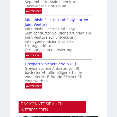
September in Mainz den Kurs
i
S
m
‚Basiswissen Optik II‘ an.
n
e
i
s
m
m
:
Weiterlesen
a
i
e
O
t
n
r
p
Mitsubishi Electric und Sony starten
z
a
s
t
Joint Venture
n
r
t
i
i
Mitsubishi Electric und Sony
e
k
m
n
Semiconductor Solutions gründen ein
-
m
H
K
Joint Venture zur Entwicklung
t
a
u
intelligenter visionsbasierter
i
l
r
Lösungen für die
n
b
s
Fertigungsautomatisierung.
d
j
v
e
a
o
:
Weiterlesen
r
h
n
M
D
r
P
i
Greyparrot sichert 27Mio.US$
A
h
t
Greyparrot, ein Anbieter von KI-
C
o
s
H
basierter Abfallintelligenz, hat in
t
u
-
einer Series-B-Runde 27Mio.US$
o
b
I
n
eingeworben.
i
n
i
s
:
Weiterlesen
d
c
h
G
u
s
i
r
s
H
E
e
t
u
l
y
r
b
e
DAS KÖNNTE SIE AUCH
p
i
c
a
e
INTERESSIEREN
t
r
z
r
r
u
i