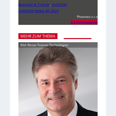
Branche & Trends
,
inVISION
inVISION News 49 2023
Photoneo s.r.o
Zur Firmenwebsite
MEHR ZUM THEMA
Bild: Restar Framos Technologies