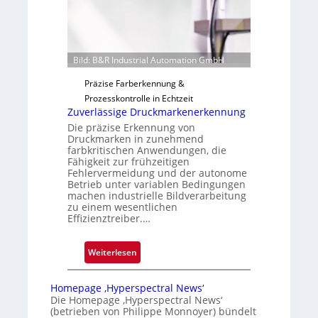
t
i
g
u
Bild: B&R Industrial Automation GmbH
n
g
Präzise Farberkennung &
a
Prozesskontrolle in Echtzeit
u
Zuverlässige Druckmarkenerkennung
s
Die präzise Erkennung von
Druckmarken in zunehmend
farbkritischen Anwendungen, die
Fähigkeit zur frühzeitigen
Fehlervermeidung und der autonome
Betrieb unter variablen Bedingungen
machen industrielle Bildverarbeitung
zu einem wesentlichen
Effizienztreiber.…
:
Weiterlesen
Z
u
Homepage ‚Hyperspectral News‘
v
Die Homepage ‚Hyperspectral News‘
(betrieben von Philippe Monnoyer) bündelt
e