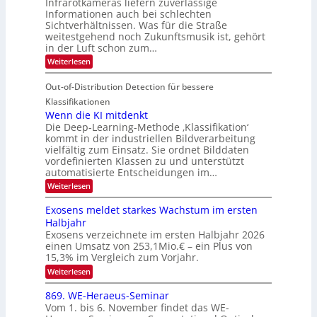
Infrarotkameras liefern zuverlässige
e
h
m
i
Informationen auch bei schlechten
d
k
s
n
Sichtverhältnissen. Was für die Straße
T
e
u
weitestgehend noch Zukunftsmusik ist, gehört
V
o
i
in der Luft schon zum…
n
I
u
t
d
:
Weiterlesen
S
r
e
S
M
I
i
e
n
Out-of-Distribution Detection für bessere
a
O
c
n
n
h
Klassifikationen
N
a
e
t
Wenn die KI mitdenkt
T
r
u
Die Deep-Learning-Methode ‚Klassifikation‘
i
e
l
f
kommt in der industriellen Bildverarbeitung
a
S
c
vielfältig zum Einsatz. Sie ordnet Bilddaten
d
n
p
h
vordefinierten Klassen zu und unterstützt
d
e
e
e
T
automatisierte Entscheidungen im…
r
n
c
a
:
Weiterlesen
V
t
W
l
I
e
r
Exosens meldet starkes Wachstum im ersten
k
n
S
a
Halbjahr
s
n
I
Exosens verzeichnete im ersten Halbjahr 2026
d
O
einen Umsatz von 253,1Mio.€ – ein Plus von
i
e
15,3% im Vergleich zum Vorjahr.
N
K
2
:
Weiterlesen
I
E
0
m
x
869. WE-Heraeus-Seminar
i
2
o
t
Vom 1. bis 6. November findet das WE-
s
6
d