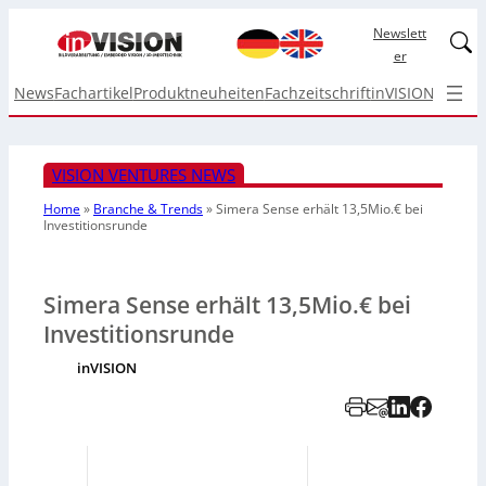
Newslett
Linked
er
News
Fachartikel
Produktneuheiten
Fachzeitschrift
inVISION Top I
VISION VENTURES NEWS
Home
»
Branche & Trends
»
Simera Sense erhält 13,5Mio.€ bei
Investitionsrunde
Simera Sense erhält 13,5Mio.€ bei
Investitionsrunde
inVISION