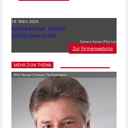
18. März 2024
Branche & Trends
,
inVISION
inVISION News 10 2024
Simera Sense (Pty) Ltd.
Zur Firmenwebsite
MEHR ZUM THEMA
Bild: Restar Framos Technologies