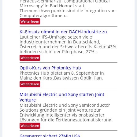
Heraeus-Seminar zu ‚Computational Optical
e
e
Microscopy‘ in Bad Honnef statt.
n
n
Themenschwerpunkte sind die Integration von
s
k
m
Computeralgorithmen…
t
e
:
Weiterlesen
l
8
d
6
KI-Einsatz nimmt in der DACH-Industrie zu
e
9
t
Laut einer IFS-Umfrage setzen viele
.
s
Industrieunternehmen in Deutschland,
W
t
Österreich und der Schweiz bereits KI ein: 43%
E
a
befinden sich in der Pilotphase, 27%…
-
r
H
k
:
Weiterlesen
e
e
K
r
s
I
Optik-Kurs von Photonics Hub
a
W
-
e
Photonics Hub bietet am 8. September in
a
E
u
Mainz den Kurs ‚Basiswissen Optik II‘ an.
c
i
s
h
n
:
Weiterlesen
-
s
s
O
S
t
a
p
Mitsubishi Electric und Sony starten Joint
e
u
t
t
m
Venture
m
z
i
i
i
n
Mitsubishi Electric und Sony Semiconductor
k
n
m
i
Solutions gründen ein Joint Venture zur
-
a
e
m
K
Entwicklung intelligenter visionsbasierter
r
r
m
u
Lösungen für die Fertigungsautomatisierung.
s
t
r
:
t
Weiterlesen
i
s
M
e
n
v
i
n
d
o
Greyparrot sichert 27Mio.US$