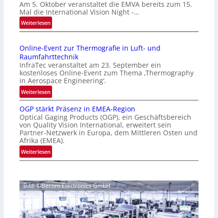
Am 5. Oktober veranstaltet die EMVA bereits zum 15.
m
Mal die International Vision Night -…
e
:
Weiterlesen
p
I
a
n
g
Online-Event zur Thermografie in Luft- und
t
e
Raumfahrttechnik
e
‚
InfraTec veranstaltet am 23. September ein
r
H
kostenloses Online-Event zum Thema ‚Thermography
n
y
in Aerospace Engineering‘.
a
p
:
Weiterlesen
t
e
O
i
r
OGP stärkt Präsenz in EMEA-Region
n
o
Optical Gaging Products (OGP), ein Geschäftsbereich
s
l
n
von Quality Vision International, erweitert sein
p
i
Partner-Netzwerk in Europa, dem Mittleren Osten und
a
e
n
Afrika (EMEA).
l
c
e
:
Weiterlesen
V
t
-
O
i
r
E
G
s
a
v
P
i
l
e
Bild: ©Becom Electronics GmbH
s
o
N
n
t
n
e
t
ä
N
w
z
r
i