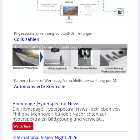
KI-gestützte Erkennung von Coil-Umreifungen
Coils zählen
Bild: Institut für Fertigungstechnik und
Kamera-basierte Werkzeug-Verschleißüberwachung per ML
Automatisierte Kontrolle
Homepage ‚Hyperspectral News‘
Die Homepage ‚Hyperspectral News‘ (betrieben von
Philippe Monnoyer) bündelt Nachrichten zur
hyperspektralen Bildgebung und verweist…
:
Weiterlesen
H
International Vision Night 2026
o