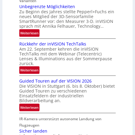
r
Varianten
R
t
Unbegrenzte Möglichkeiten
a
Zu Beginn des Jahres stellte Pepperl+Fuchs ein
n
u
neues Mitglied der 3D-Sensorfamilie
e
SmartRunner vor: den Measurer 3-D. inVISION
m
r
sprach mit Annika Felhauer, Technology…
f
s
a
:
Weiterlesen
c
h
U
h
Rückkehr der inVISION TechTalks
r
n
a
Am 22. September kehren die inVISION
t
b
f
TechTalks mit dem Webinar (Telecentric)
t
e
t
Lenses & Illuminations aus der Sommerpause
e
g
zurück.
z
c
r
w
:
Weiterlesen
h
e
i
R
n
n
s
Guided Touren auf der VISION 2026
ü
i
z
Die VISION in Stuttgart (6. bis 8. Oktober) bietet
c
c
k
t
Guided Touren zu verschiedenen
h
k
Einsatzfeldern der industriellen
e
e
k
Bildverarbeitung an.
M
n
e
:
ö
Weiterlesen
4
h
G
g
K
r
IR-Kamera unterstützt autonome Landung von
u
l
-
d
i
i
Flugzeugen
M
e
d
c
Sicher landen
e
r