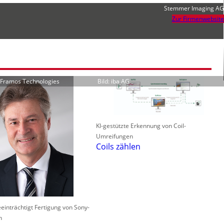
Stemmer Imaging AG
Zur Firmenwebsite
r Framos Technologies
Bild: iba AG
KI-gestützte Erkennung von Coil-
Umreifungen
Coils zählen
einträchtigt Fertigung von Sony-
n