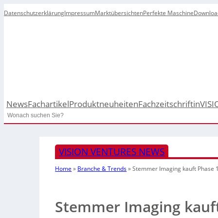
Datenschutzerklärung
Impressum
Marktübersichten
Perfekte Maschine
Downloa
News
Fachartikel
Produktneuheiten
Fachzeitschrift
inVISI
Search
VISION VENTURES NEWS
Home
»
Branche & Trends
»
Stemmer Imaging kauft Phase 
Stemmer Imaging kauft