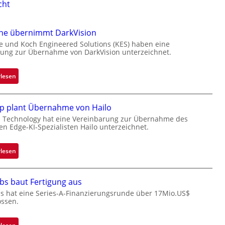
cht
one übernimmt DarkVision
e und Koch Engineered Solutions (KES) haben eine
ung zur Übernahme von DarkVision unterzeichnet.
:
rlesen
B
l
p plant Übernahme von Hailo
a
c
 Technology hat eine Vereinbarung zur Übernahme des
hen Edge-KI-Spezialisten Hailo unterzeichnet.
k
s
t
:
rlesen
o
M
n
i
bs baut Fertigung aus
e
c
ü
r
s hat eine Series-A-Finanzierungsrunde über 17Mio.US$
ossen.
b
o
e
c
r
h
: