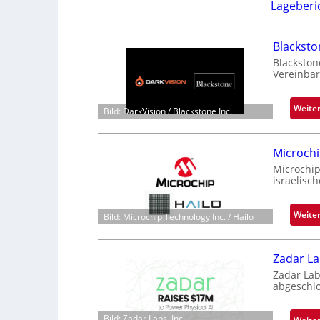
Lageberi
Blackst
Blackston
Vereinbar
Weite
Bild: DarkVision / Blackstone Inc.
Microchi
Microchip
israelisc
Weite
Bild: Microchip Technology Inc. / Hailo
Zadar La
Zadar Lab
abgeschl
Bild: Zadar Labs, Inc.