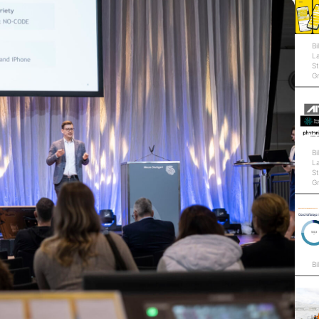
Bi
L
St
G
Bi
L
St
G
Bi