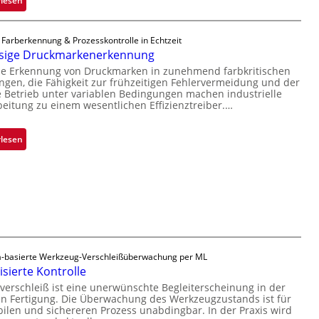
rlesen
n
i
Z
i
p
a
 Farberkennung & Prozesskontrolle in Echtzeit
m
p
d
ssige Druckmarkenerkennung
m
l
a
se Erkennung von Druckmarken in zunehmend farbkritischen
t
a
r
en, die Fähigkeit zur frühzeitigen Fehlervermeidung und der
D
n
L
Betrieb unter variablen Bedingungen machen industrielle
a
t
a
beitung zu einem wesentlichen Effizienztreiber.…
r
Ü
b
k
b
s
:
rlesen
V
e
b
Z
i
r
a
u
s
n
u
v
i
a
t
e
o
h
F
r
n
m
e
l
e
r
ä
v
t
-basierte Werkzeug-Verschleißüberwachung per ML
s
o
i
sierte Kontrolle
s
n
g
erschleiß ist eine unerwünschte Begleiterscheinung in der
i
 Fertigung. Die Überwachung des Werkzeugzustands ist für
H
u
g
bilen und sichereren Prozess unabdingbar. In der Praxis wird
a
n
e