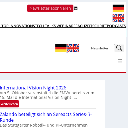
LinkedIn
Newsletter abonnieren
N TOP INNOVATIONS
TECH TALKS WEBINARE
FACHZEITSCHRIFT
PODCASTS
LinkedIn
Newsletter
International Vision Night 2026
Am 5. Oktober veranstaltet die EMVA bereits zum
15. Mal die International Vision Night -…
:
Weiterlesen
I
Zalando beteiligt sich an Sereacts Series-B-
n
Runde
t
Das Stuttgarter Robotik- und KI-Unternehmen
e