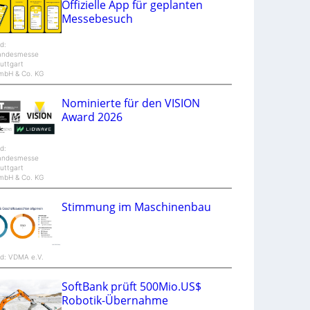
Offizielle App für geplanten
n
Messebesuch
d
M
a
ld:
n
andesmesse
t
uttgart
i
mbH & Co. KG
S
p
e
Nominierte für den VISION
c
t
Award 2026
r
a
ld:
andesmesse
uttgart
mbH & Co. KG
Stimmung im Maschinenbau
ld: VDMA e.V.
SoftBank prüft 500Mio.US$
Robotik-Übernahme