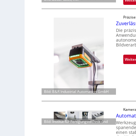
Weite
Präzise
Zuverlä
Die präzi
Anwendung
autonome 
Bildverar
Weite
Bild: B&R Industrial Automation GmbH
Kamera
Automati
Bild: Institut für Fertigungstechnik und
Werkzeugv
spanenden
einen sta