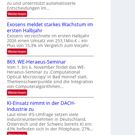
u
zu und unterstützt automatisierte
e
T
E
Entscheidungen im…
r
a
l
:
Weiterlesen
V
l
e
W
I
e
k
k
Exosens meldet starkes Wachstum im
S
n
s
t
ersten Halbjahr
n
I
r
d
Exosens verzeichnete im ersten Halbjahr
O
i
2026 einen Umsatz von 253,1Mio.€ – ein
o
e
N
Plus von 15,3% im Vergleich zum Vorjahr.
n
K
2
:
Weiterlesen
I
i
0
E
m
k
x
i
2
869. WE-Heraeus-Seminar
-
o
t
6
Vom 1. bis 6. November findet das WE-
s
d
u
Heraeus-Seminar zu ‚Computational
e
e
n
Optical Microscopy‘ in Bad Honnef statt.
n
n
d
s
k
Themenschwerpunkte sind die Integration
m
t
von Computeralgorithmen…
B
e
i
:
Weiterlesen
l
8
d
l
6
e
KI-Einsatz nimmt in der DACH-
d
9
t
Industrie zu
v
.
s
W
Laut einer IFS-Umfrage setzen viele
t
e
E
a
Industrieunternehmen in Deutschland,
r
-
r
Österreich und der Schweiz bereits KI ein:
H
a
k
43% befinden sich in der Pilotphase, 27%…
e
e
r
r
:
Weiterlesen