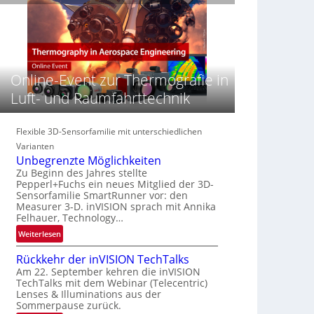
e
n
n
‚
S
z
H
e
i
y
r
n
p
e
E
e
Online-Event zur Thermografie in
a
M
r
c
E
Luft- und Raumfahrttechnik
s
t
A
p
s
-
e
S
R
Flexible 3D-Sensorfamilie mit unterschiedlichen
c
e
e
Varianten
t
r
g
Unbegrenzte Möglichkeiten
r
i
i
Zu Beginn des Jahres stellte
a
e
Pepperl+Fuchs ein neues Mitglied der 3D-
o
l
Sensorfamilie SmartRunner vor: den
s
n
N
Measurer 3-D. inVISION sprach mit Annika
-
Felhauer, Technology…
e
B
w
:
Weiterlesen
-
s
U
R
Rückkehr der inVISION TechTalks
‘
n
u
Am 22. September kehren die inVISION
b
n
TechTalks mit dem Webinar (Telecentric)
e
d
Lenses & Illuminations aus der
g
e
Sommerpause zurück.
r