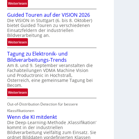
:
Weiterlesen
e
R
n
Guided Touren auf der VISION 2026
ü
z
Die VISION in Stuttgart (6. bis 8. Oktober)
c
t
bietet Guided Touren zu verschiedenen
k
e
Einsatzfeldern der industriellen
k
Bildverarbeitung an.
M
e
ö
:
Weiterlesen
h
g
G
r
l
Tagung zu Elektronik- und
u
d
i
Bildverarbeitungs-Trends
i
e
c
Am 8. und 9. September veranstalten die
d
r
Fachabteilungen VDMA Machine Vision
h
e
i
und Productronic in Hochstraß,
k
d
n
Österreich, eine gemeinsame Tagung bei
e
T
Becom.
V
i
o
I
:
Weiterlesen
t
u
S
T
e
r
I
Out-of-Distribution Detection für bessere
a
n
e
O
g
Klassifikationen
n
N
u
Wenn die KI mitdenkt
a
T
n
Die Deep-Learning-Methode ‚Klassifikation‘
u
kommt in der industriellen
e
g
f
Bildverarbeitung vielfältig zum Einsatz. Sie
c
z
d
ordnet Bilddaten vordefinierten Klassen
h