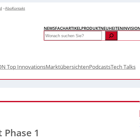
d
Abo
Kontakt
NEWS
FACHARTIKEL
PRODUKTNEUHEITEN
INVISIO
Search
ON Top Innovations
Marktübersichten
Podcasts
Tech Talks
1
 Phase 1