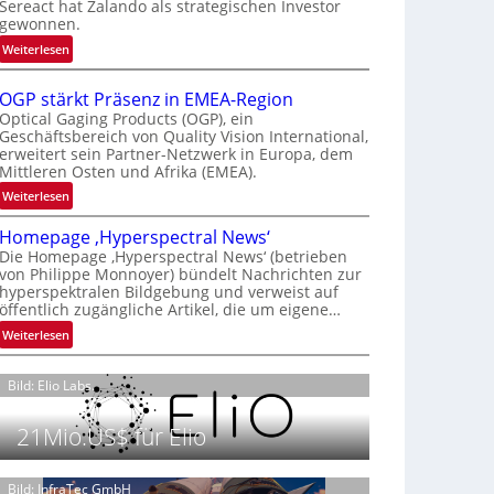
Sereact hat Zalando als strategischen Investor
r
gewonnen.
n
:
Weiterlesen
a
Z
t
a
i
OGP stärkt Präsenz in EMEA-Region
l
o
Optical Gaging Products (OGP), ein
a
Geschäftsbereich von Quality Vision International,
n
erweitert sein Partner-Netzwerk in Europa, dem
n
a
Mittleren Osten und Afrika (EMEA).
d
l
o
:
Weiterlesen
V
b
O
i
Homepage ‚Hyperspectral News‘
e
G
s
Die Homepage ‚Hyperspectral News‘ (betrieben
t
P
i
von Philippe Monnoyer) bündelt Nachrichten zur
e
s
o
hyperspektralen Bildgebung und verweist auf
i
t
n
öffentlich zugängliche Artikel, die um eigene…
l
ä
N
:
Weiterlesen
i
r
i
H
g
k
g
o
t
t
Bild: Elio Labs.
h
m
s
P
t
e
i
r
2
21Mio.US$ für Elio
p
c
ä
0
a
h
s
2
g
Bild: InfraTec GmbH
a
e
6