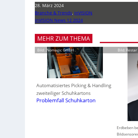
28. März 2024
Branche & Trends
,
inVISION
inVISION News 12 2024
MEHR ZUM THEMA
Bild: .Nomagic GmbH
Bild: Resta
Automatisiertes Picking & Handling
zweiteiliger Schuhkartons
Problemfall Schuhkarton
Erdbeben be
Bildsensore