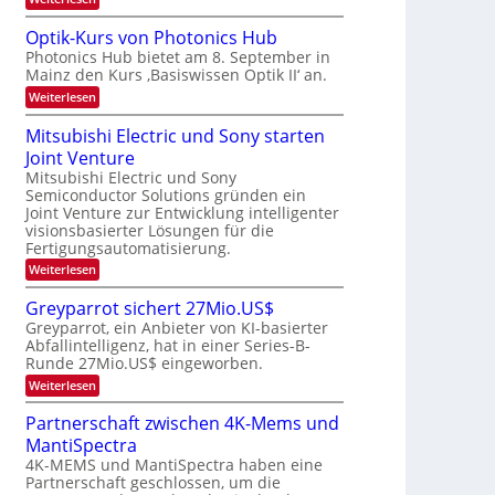
s
b
a
K
W
e
I
e
a
Optik-Kurs von Photonics Hub
u
-
c
i
Photonics Hub bietet am 8. September in
s
E
h
t
Mainz den Kurs ‚Basiswissen Optik II‘ an.
-
i
s
S
n
u
t
:
Weiterlesen
e
s
u
O
n
m
a
m
p
Mitsubishi Electric und Sony starten
g
i
t
i
t
n
z
Joint Venture
m
s
i
a
n
e
k
Mitsubishi Electric und Sony
-
r
i
r
-
Semiconductor Solutions gründen ein
T
m
s
K
Joint Venture zur Entwicklung intelligenter
m
t
u
r
visionsbasierter Lösungen für die
t
e
r
e
i
Fertigungsautomatisierung.
n
s
n
n
H
v
:
Weiterlesen
d
a
o
d
M
e
l
n
i
s
Greyparrot sichert 27Mio.US$
r
b
P
t
D
Greyparrot, ein Anbieter von KI-basierter
j
h
s
A
a
o
Abfallintelligenz, hat in einer Series-B-
u
C
h
t
Runde 27Mio.US$ eingeworben.
b
H
r
o
i
:
-
Weiterlesen
n
s
G
I
i
h
r
n
Partnerschaft zwischen 4K-Mems und
c
i
e
d
s
E
MantiSpectra
y
u
H
l
p
s
4K-MEMS und MantiSpectra haben eine
u
e
a
t
Partnerschaft geschlossen, um die
b
c
r
r