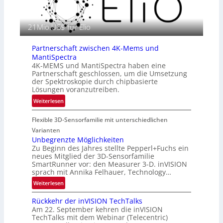
a
n
f
E
i
21Mio.US$ für Elio
M
e
E
i
A
Partnerschaft zwischen 4K-Mems und
n
-
MantiSpectra
L
R
4K-MEMS und MantiSpectra haben eine
u
Partnerschaft geschlossen, um die Umsetzung
e
f
der Spektroskopie durch chipbasierte
g
t
Lösungen voranzutreiben.
i
-
:
Weiterlesen
o
u
P
n
n
Flexible 3D-Sensorfamilie mit unterschiedlichen
a
d
r
Varianten
R
t
Unbegrenzte Möglichkeiten
a
Zu Beginn des Jahres stellte Pepperl+Fuchs ein
n
u
neues Mitglied der 3D-Sensorfamilie
e
SmartRunner vor: den Measurer 3-D. inVISION
m
r
sprach mit Annika Felhauer, Technology…
f
s
a
:
Weiterlesen
c
h
U
h
Rückkehr der inVISION TechTalks
r
n
a
Am 22. September kehren die inVISION
t
b
f
TechTalks mit dem Webinar (Telecentric)
t
e