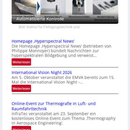
Automatisierte Kontrolle
Bild: Institut für Fertigungstechnik und
Homepage ‚Hyperspectral News‘
Die Homepage ‚Hyperspectral News‘ (betrieben von
Philippe Monnoyer) bündelt Nachrichten zur
hyperspektralen Bildgebung und verweist…
:
Weiterlesen
H
International Vision Night 2026
o
Am 5. Oktober veranstaltet die EMVA bereits zum 15.
m
Mal die International Vision Night -…
e
:
Weiterlesen
p
I
a
n
g
Online-Event zur Thermografie in Luft- und
t
e
Raumfahrttechnik
e
‚
InfraTec veranstaltet am 23. September ein
r
H
kostenloses Online-Event zum Thema ‚Thermography
n
y
in Aerospace Engineering‘.
a
p
:
Weiterlesen