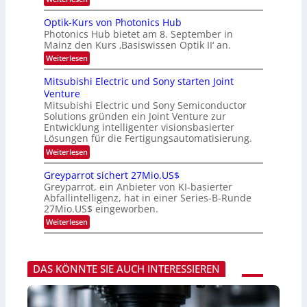
e
e
K
r
s
I
Optik-Kurs von Photonics Hub
a
W
-
e
Photonics Hub bietet am 8. September in
a
E
u
Mainz den Kurs ‚Basiswissen Optik II‘ an.
c
i
s
h
n
:
Weiterlesen
-
s
s
O
S
t
a
p
Mitsubishi Electric und Sony starten Joint
e
u
t
t
m
Venture
m
z
i
i
i
n
Mitsubishi Electric und Sony Semiconductor
k
n
m
i
Solutions gründen ein Joint Venture zur
-
a
e
m
K
Entwicklung intelligenter visionsbasierter
r
r
m
u
Lösungen für die Fertigungsautomatisierung.
s
t
r
:
t
Weiterlesen
i
s
M
e
n
v
i
n
d
o
Greyparrot sichert 27Mio.US$
t
H
e
n
Greyparrot, ein Anbieter von KI-basierter
s
a
r
P
Abfallintelligenz, hat in einer Series-B-Runde
u
l
D
h
27Mio.US$ eingeworben.
b
b
A
o
i
j
C
t
:
Weiterlesen
s
a
H
o
G
h
h
-
n
r
i
r
I
i
e
E
n
c
y
l
DAS KÖNNTE SIE AUCH INTERESSIEREN
d
s
p
e
u
H
a
c
s
u
r
t
t
b
r
r
r