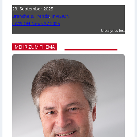
23. September 2025
Branche & Trends
,
inVISION
inVISION News 37 2025
Ultralytics Inc.
MEHR ZUM THEMA