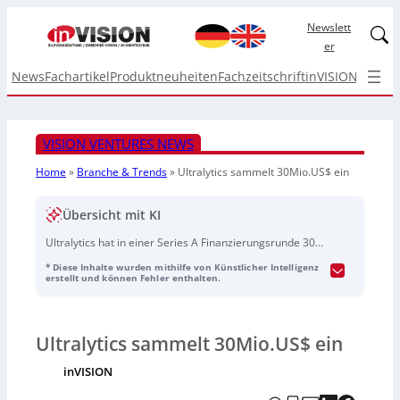
Newslett
Linked
er
News
Fachartikel
Produktneuheiten
Fachzeitschrift
inVISION Top I
VISION VENTURES NEWS
Home
»
Branche & Trends
»
Ultralytics sammelt 30Mio.US$ ein
Übersicht mit KI
Ultralytics hat in einer Series A Finanzierungsrunde 30
Millionen US-Dollar erhalten. Die Runde wurde von
* Diese Inhalte wurden mithilfe von Künstlicher Intelligenz
Elephant angeführt, mit Beteiligung von Square One.
erstellt und können Fehler enthalten.
Ultralytics ist bekannt für die Entwicklung der Computer
Vision Modelle YOLO, die weltweit in über 200 Ländern
Anwendung finden.
Ultralytics sammelt 30Mio.US$ ein
inVISION