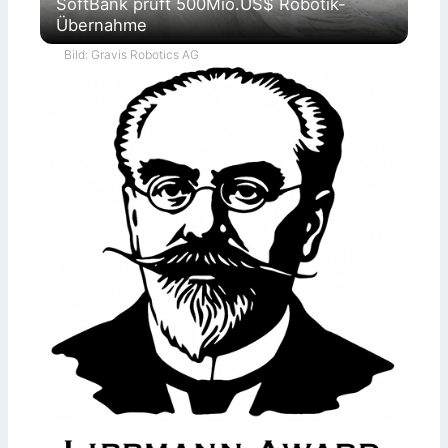
SoftBank prüft 500Mio.US$ Robotik-
Übernahme
Bild: Gravis Robotics AG