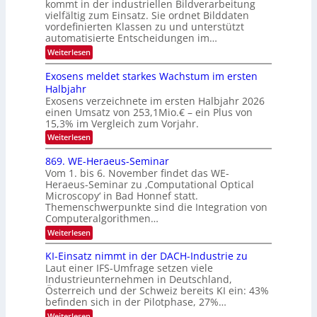
f
kommt in der industriellen Bildverarbeitung
a
S
c
vielfältig zum Einsatz. Sie ordnet Bilddaten
d
n
p
h
vordefinierten Klassen zu und unterstützt
d
e
e
e
T
automatisierte Entscheidungen im…
r
n
c
a
:
Weiterlesen
V
t
W
l
I
e
r
Exosens meldet starkes Wachstum im ersten
k
n
S
a
Halbjahr
s
n
I
Exosens verzeichnete im ersten Halbjahr 2026
d
O
einen Umsatz von 253,1Mio.€ – ein Plus von
i
e
15,3% im Vergleich zum Vorjahr.
N
K
2
:
Weiterlesen
I
E
0
m
x
869. WE-Heraeus-Seminar
i
2
o
t
Vom 1. bis 6. November findet das WE-
s
6
d
Heraeus-Seminar zu ‚Computational Optical
e
e
Microscopy‘ in Bad Honnef statt.
n
n
Themenschwerpunkte sind die Integration von
s
k
m
Computeralgorithmen…
t
e
:
Weiterlesen
l
8
d
6
KI-Einsatz nimmt in der DACH-Industrie zu
e
9
t
Laut einer IFS-Umfrage setzen viele
.
s
Industrieunternehmen in Deutschland,
W
t
Österreich und der Schweiz bereits KI ein: 43%
E
a
befinden sich in der Pilotphase, 27%…
-
r
H
k
:
Weiterlesen