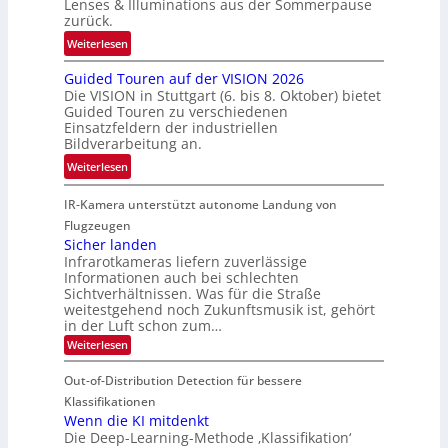
t
Lenses & Illuminations aus der Sommerpause
e
g
zurück.
z
c
r
w
:
Weiterlesen
h
e
i
R
n
n
s
Guided Touren auf der VISION 2026
ü
i
z
Die VISION in Stuttgart (6. bis 8. Oktober) bietet
c
c
k
t
Guided Touren zu verschiedenen
h
k
Einsatzfeldern der industriellen
e
e
k
Bildverarbeitung an.
M
n
e
:
ö
Weiterlesen
4
h
G
g
K
r
IR-Kamera unterstützt autonome Landung von
u
l
-
d
i
i
Flugzeugen
M
e
d
c
Sicher landen
e
r
Infrarotkameras liefern zuverlässige
e
h
m
i
Informationen auch bei schlechten
d
k
s
n
Sichtverhältnissen. Was für die Straße
T
e
u
weitestgehend noch Zukunftsmusik ist, gehört
V
o
i
in der Luft schon zum…
n
I
u
t
d
:
Weiterlesen
S
r
e
S
M
I
i
e
n
Out-of-Distribution Detection für bessere
a
O
c
n
n
h
Klassifikationen
N
a
e
t
Wenn die KI mitdenkt
T
r
u
Die Deep-Learning-Methode ‚Klassifikation‘
i
e
l