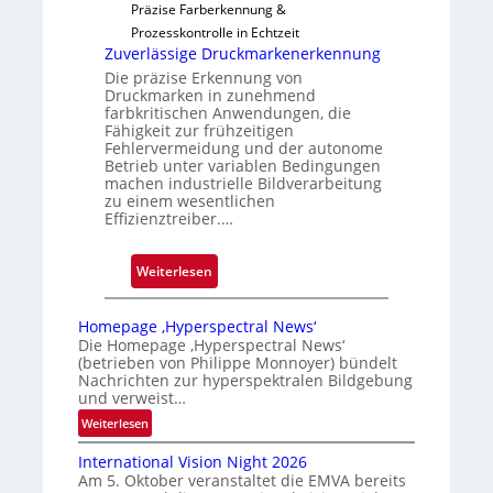
Präzise Farberkennung &
a
Prozesskontrolle in Echtzeit
u
Zuverlässige Druckmarkenerkennung
s
Die präzise Erkennung von
Druckmarken in zunehmend
farbkritischen Anwendungen, die
Fähigkeit zur frühzeitigen
Fehlervermeidung und der autonome
Betrieb unter variablen Bedingungen
machen industrielle Bildverarbeitung
zu einem wesentlichen
Effizienztreiber.…
:
Weiterlesen
Z
u
Homepage ‚Hyperspectral News‘
v
Die Homepage ‚Hyperspectral News‘
(betrieben von Philippe Monnoyer) bündelt
e
Nachrichten zur hyperspektralen Bildgebung
r
und verweist…
l
:
Weiterlesen
ä
H
s
International Vision Night 2026
o
s
Am 5. Oktober veranstaltet die EMVA bereits
m