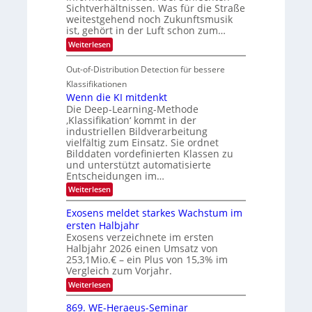
u
n
Sichtverhältnissen. Was für die Straße
T
e
weitestgehend noch Zukunftsmusik
n
V
o
i
ist, gehört in der Luft schon zum…
d
I
u
t
:
Weiterlesen
M
S
r
e
S
a
I
i
e
n
Out-of-Distribution Detection für bessere
n
O
c
n
h
Klassifikationen
t
N
a
e
Wenn die KI mitdenkt
i
T
r
u
Die Deep-Learning-Methode
S
e
l
f
‚Klassifikation‘ kommt in der
a
p
c
industriellen Bildverarbeitung
d
n
e
h
vielfältig zum Einsatz. Sie ordnet
d
e
c
e
T
Bilddaten vordefinierten Klassen zu
r
n
und unterstützt automatisierte
t
a
V
Entscheidungen im…
r
l
I
:
Weiterlesen
a
k
S
W
s
e
I
Exosens meldet starkes Wachstum im
n
O
ersten Halbjahr
n
Exosens verzeichnete im ersten
N
d
Halbjahr 2026 einen Umsatz von
i
2
e
253,1Mio.€ – ein Plus von 15,3% im
0
K
Vergleich zum Vorjahr.
I
2
:
Weiterlesen
m
6
E
i
x
t
869. WE-Heraeus-Seminar