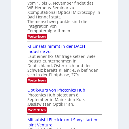
o
d
Vom 1. bis 6. November findet das
s
e
WE-Heraeus-Seminar zu
e
n
‚Computational Optical Microscopy‘ in
n
k
Bad Honnef statt.
s
t
m
Themenschwerpunkte sind die
e
Integration von
l
Computeralgorithmen…
d
:
Weiterlesen
e
8
t
6
s
KI-Einsatz nimmt in der DACH-
9
t
Industrie zu
.
a
Laut einer IFS-Umfrage setzen viele
W
r
Industrieunternehmen in
E
k
-
e
Deutschland, Österreich und der
H
s
Schweiz bereits KI ein: 43% befinden
e
W
sich in der Pilotphase, 27%…
r
a
:
Weiterlesen
a
c
K
e
h
I
u
s
Optik-Kurs von Photonics Hub
-
s
t
Photonics Hub bietet am 8.
E
-
u
September in Mainz den Kurs
i
S
m
‚Basiswissen Optik II‘ an.
n
e
i
s
m
m
:
Weiterlesen
a
i
e
O
t
n
r
p
Mitsubishi Electric und Sony starten
z
a
s
t
Joint Venture
n
r
t
i
i