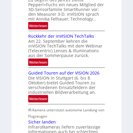
a
Pepperl+Fuchs ein neues Mitglied der
e
3D-Sensorfamilie SmartRunner vor:
u
r
den Measurer 3-D. inVISION sprach
m
s
mit Annika Felhauer, Technology…
f
c
:
Weiterlesen
a
h
U
h
a
Rückkehr der inVISION TechTalks
n
r
f
Am 22. September kehren die
b
t
t
inVISION TechTalks mit dem Webinar
e
t
(Telecentric) Lenses & Illuminations
z
g
e
aus der Sommerpause zurück.
w
r
c
i
:
Weiterlesen
e
h
s
R
n
n
Guided Touren auf der VISION 2026
c
ü
z
i
Die VISION in Stuttgart (6. bis 8.
h
c
t
Oktober) bietet Guided Touren zu
k
e
k
verschiedenen Einsatzfeldern der
e
n
k
industriellen Bildverarbeitung an.
M
4
e
:
ö
Weiterlesen
K
h
G
g
-
r
IR-Kamera unterstützt autonome Landung von
u
l
M
d
i
i
Flugzeugen
e
e
d
c
Sicher landen
m
r
Infrarotkameras liefern zuverlässige
e
h
s
i
Informationen auch bei schlechten
d
k