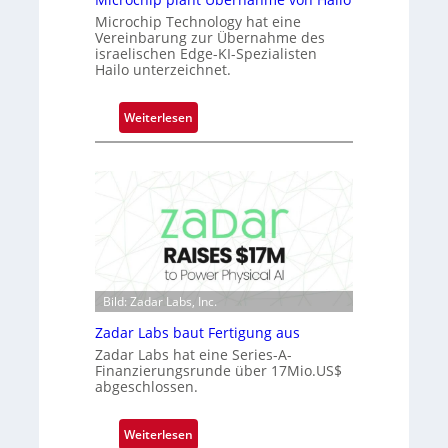
ü
c
Microchip Technology hat eine
b
Vereinbarung zur Übernahme des
t
e
israelischen Edge-KI-Spezialisten
s
r
Hailo unterzeichnet.
S
n
e
i
:
Weiterlesen
r
m
M
i
m
i
e
t
c
s
D
r
-
a
o
B
r
c
-
k
h
R
V
i
u
i
Bild: Zadar Labs, Inc.
p
n
s
p
Zadar Labs baut Fertigung aus
d
i
l
e
Zadar Labs hat eine Series-A-
o
a
Finanzierungsrunde über 17Mio.US$
n
abgeschlossen.
n
t
Ü
:
Weiterlesen