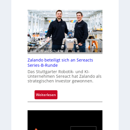
Bild: ©Marc Schultheiss
Zalando beteiligt sich an Sereacts
Series-B-Runde
Das Stuttgarter Robotik- und KI-
Unternehmen Sereact hat Zalando als
strategischen Investor gewonnen.
:
Weiterlesen
Z
a
l
a
n