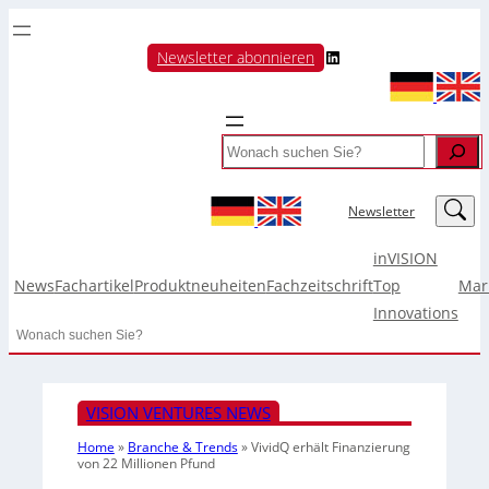
LinkedIn
Newsletter abonnieren
Search
LinkedIn
Newsletter
inVISION
News
Fachartikel
Produktneuheiten
Fachzeitschrift
Top
Mar
Innovations
Search
VISION VENTURES NEWS
Home
»
Branche & Trends
»
VividQ erhält Finanzierung
von 22 Millionen Pfund