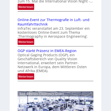
zum 15. Mal die International Vision Night -…
i
e
:
Weiterlesen
g
p
I
e
a
n
g
D
Online-Event zur Thermografie in Luft- und
t
e
r
Raumfahrttechnik
e
‚
u
InfraTec veranstaltet am 23. September ein
r
H
kostenloses Online-Event zum Thema
c
n
y
‚Thermography in Aerospace Engineering‘.
k
a
p
:
Weiterlesen
m
t
e
O
a
i
r
OGP stärkt Präsenz in EMEA-Region
n
o
r
Optical Gaging Products (OGP), ein
s
l
n
Geschäftsbereich von Quality Vision
k
p
i
International, erweitert sein Partner-
a
e
e
n
Netzwerk in Europa, dem Mittleren Osten
l
c
n
e
und Afrika (EMEA).
V
t
e
-
:
Weiterlesen
i
r
E
r
O
s
a
v
k
G
i
l
e
e
P
o
N
n
Bild: ©Becom Electronics GmbH
s
n
n
e
t
t
n
N
w
z
ä
i
u
s
u
r
g