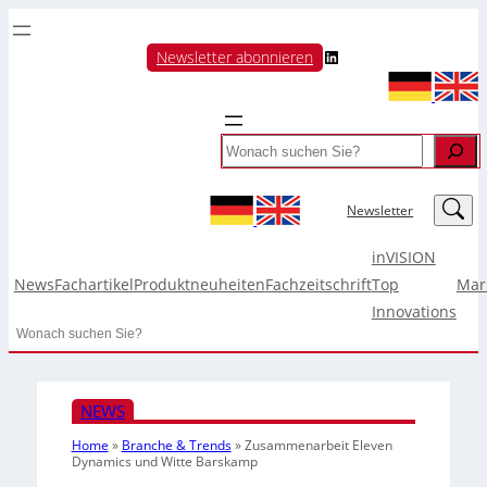
LinkedIn
Newsletter abonnieren
Search
LinkedIn
Newsletter
inVISION
News
Fachartikel
Produktneuheiten
Fachzeitschrift
Top
Mar
Innovations
Search
NEWS
Home
»
Branche & Trends
»
Zusammenarbeit Eleven
Dynamics und Witte Barskamp