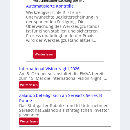
Verschleißüberwachung per ML
s
Automatisierte Kontrolle
i
Werkzeugverschleiß ist eine
unerwünschte Begleiterscheinung in
g
der spanenden Fertigung. Die
e
Überwachung des Werkzeugzustands
D
ist für einen stabilen und sichereren
r
Prozess unabdingbar. In der Praxis
wird der Werkzeugzustand aktuell…
u
c
k
:
Weiterlesen
m
A
a
u
International Vision Night 2026
r
t
Am 5. Oktober veranstaltet die EMVA bereits
k
zum 15. Mal die International Vision Night -…
o
e
m
:
Weiterlesen
n
I
a
Zalando beteiligt sich an Sereacts Series-B-
n
e
t
Runde
t
r
i
Das Stuttgarter Robotik- und KI-Unternehmen
e
k
s
Sereact hat Zalando als strategischen Investor
r
gewonnen.
e
i
n
n
e
:
Weiterlesen
a
n
Z
r
t