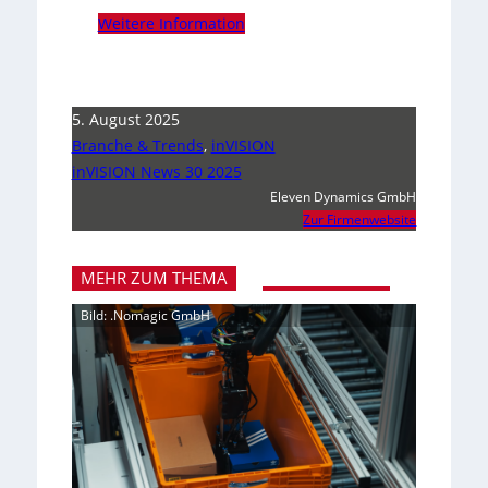
Weitere Information
5. August 2025
Branche & Trends
,
inVISION
inVISION News 30 2025
Eleven Dynamics GmbH
Zur Firmenwebsite
MEHR ZUM THEMA
Bild: .Nomagic GmbH