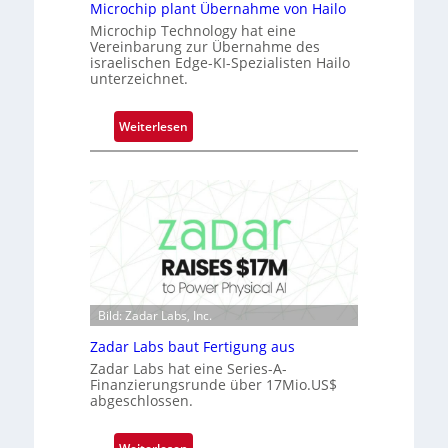
ü
Microchip plant Übernahme von Hailo
b
Microchip Technology hat eine
Vereinbarung zur Übernahme des
e
israelischen Edge-KI-Spezialisten Hailo
r
unterzeichnet.
n
i
:
Weiterlesen
m
M
m
i
t
c
D
r
a
o
r
c
k
h
V
i
i
p
Bild: Zadar Labs, Inc.
s
p
i
Zadar Labs baut Fertigung aus
l
o
Zadar Labs hat eine Series-A-
a
Finanzierungsrunde über 17Mio.US$
n
n
abgeschlossen.
t
Ü
: