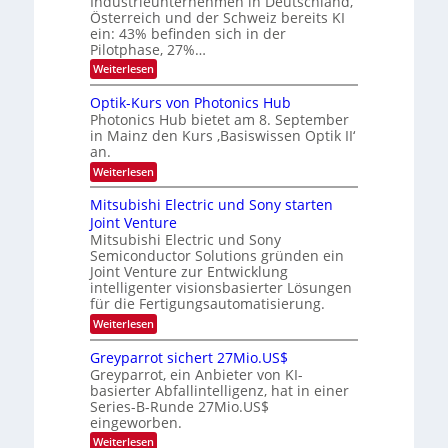
Industrieunternehmen in Deutschland,
a
a
-
Österreich und der Schweiz bereits KI
r
r
H
ein: 43% befinden sich in der
k
e
b
e
Pilotphase, 27%…
r
s
e
:
Weiterlesen
a
W
i
K
e
a
I
u
t
Optik-Kurs von Photonics Hub
c
-
s
h
Photonics Hub bietet am 8. September
u
E
-
s
in Mainz den Kurs ‚Basiswissen Optik II‘
n
i
S
t
an.
n
e
g
u
s
m
:
Weiterlesen
m
s
a
i
O
i
t
-
n
p
m
Mitsubishi Electric und Sony starten
z
a
t
T
e
Joint Venture
n
r
i
r
r
i
Mitsubishi Electric und Sony
k
s
m
e
Semiconductor Solutions gründen ein
-
t
m
K
Joint Venture zur Entwicklung
n
e
t
u
n
intelligenter visionsbasierter Lösungen
d
i
r
H
für die Fertigungsautomatisierung.
n
s
s
a
d
:
Weiterlesen
v
l
e
M
o
b
r
i
n
j
Greyparrot sichert 27Mio.US$
D
t
P
a
Greyparrot, ein Anbieter von KI-
A
s
h
h
basierter Abfallintelligenz, hat in einer
C
u
o
r
H
Series-B-Runde 27Mio.US$
b
t
-
eingeworben.
i
o
I
s
n
:
Weiterlesen
n