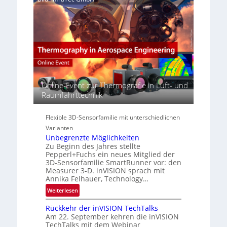
H
e
n
y
a
E
p
c
M
e
t
E
r
s
A
s
S
-
p
e
R
e
r
e
c
Online-Event zur Thermografie in Luft- und
i
g
t
Raumfahrttechnik
e
i
r
s
o
a
-
n
Flexible 3D-Sensorfamilie mit unterschiedlichen
l
B
Varianten
N
-
Unbegrenzte Möglichkeiten
e
R
Zu Beginn des Jahres stellte
w
u
Pepperl+Fuchs ein neues Mitglied der
s
3D-Sensorfamilie SmartRunner vor: den
n
‘
Measurer 3-D. inVISION sprach mit
d
Annika Felhauer, Technology…
e
:
Weiterlesen
U
Rückkehr der inVISION TechTalks
n
Am 22. September kehren die inVISION
b
TechTalks mit dem Webinar