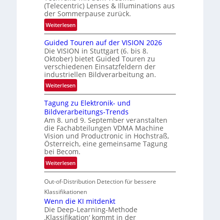
e
(Telecentric) Lenses & Illuminations aus
g
der Sommerpause zurück.
r
:
Weiterlesen
e
R
n
Guided Touren auf der VISION 2026
ü
z
Die VISION in Stuttgart (6. bis 8.
c
t
Oktober) bietet Guided Touren zu
k
verschiedenen Einsatzfeldern der
e
k
industriellen Bildverarbeitung an.
M
e
:
ö
Weiterlesen
h
G
g
r
Tagung zu Elektronik- und
u
l
d
Bildverarbeitungs-Trends
i
i
e
Am 8. und 9. September veranstalten
d
c
r
die Fachabteilungen VDMA Machine
e
h
Vision und Productronic in Hochstraß,
i
d
k
Österreich, eine gemeinsame Tagung
n
T
e
bei Becom.
V
o
i
:
Weiterlesen
I
u
t
T
S
r
e
Out-of-Distribution Detection für bessere
a
I
e
n
g
Klassifikationen
O
n
u
Wenn die KI mitdenkt
N
a
Die Deep-Learning-Methode
n
T
u
‚Klassifikation‘ kommt in der
g