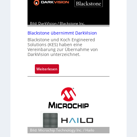
Bild: DarkVision / Blackstone Inc.
Blackstone übernimmt DarkVision
Blackstone und Koch Engineered
Solutions (KES) haben eine
Vereinbarung zur Übernahme von
DarkVision unterzeichnet.
:
Weiterlesen
B
l
a
c
k
s
t
o
n
Bild: Microchip Technology Inc. / Hailo
e