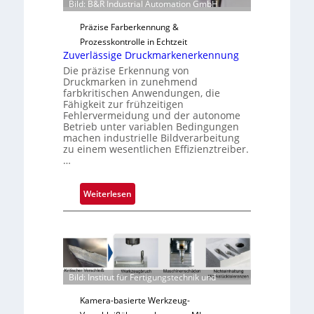
Bild: B&R Industrial Automation GmbH
g
a
Präzise Farberkennung &
u
Prozesskontrolle in Echtzeit
s
Zuverlässige Druckmarkenerkennung
Die präzise Erkennung von
Druckmarken in zunehmend
farbkritischen Anwendungen, die
Fähigkeit zur frühzeitigen
Fehlervermeidung und der autonome
Betrieb unter variablen Bedingungen
machen industrielle Bildverarbeitung
zu einem wesentlichen Effizienztreiber.
…
:
Weiterlesen
Z
u
v
e
r
Bild: Institut für Fertigungstechnik und
l
ä
Kamera-basierte Werkzeug-
s