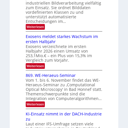
e
industriellen Bildverarbeitung vielfältig
f
z
c
zum Einsatz. Sie ordnet Bilddaten
d
u
h
vordefinierten Klassen zu und
e
E
unterstützt automatisierte
T
r
Entscheidungen im…
l
a
V
e
:
Weiterlesen
l
I
W
k
k
e
S
Exosens meldet starkes Wachstum im
t
s
n
I
ersten Halbjahr
r
n
Exosens verzeichnete im ersten
O
d
o
Halbjahr 2026 einen Umsatz von
i
N
n
e
253,1Mio.€ – ein Plus von 15,3% im
2
K
i
Vergleich zum Vorjahr.
I
0
k
:
Weiterlesen
m
2
E
-
i
6
x
t
869. WE-Heraeus-Seminar
u
o
d
Vom 1. bis 6. November findet das WE-
n
s
e
Heraeus-Seminar zu ‚Computational
e
d
n
Optical Microscopy‘ in Bad Honnef statt.
n
k
B
Themenschwerpunkte sind die
s
t
i
m
Integration von Computeralgorithmen…
e
l
:
Weiterlesen
l
d
8
d
6
v
KI-Einsatz nimmt in der DACH-Industrie
e
9
t
zu
e
.
s
Laut einer IFS-Umfrage setzen viele
r
W
t
E