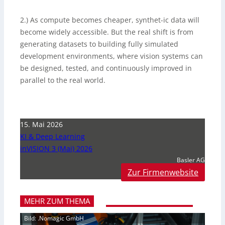
2.) As compute becomes cheaper, synthet-ic data will
become widely accessible. But the real shift is from
generating datasets to building fully simulated
development environments, where vision systems can
be designed, tested, and continuously improved in
parallel to the real world.
15. Mai 2026
KI & Deep Learning
inVISION 3 (Mai) 2026
Basler AG
Zur Firmenwebsite
MEHR ZUM THEMA
Bild: .Nomagic GmbH