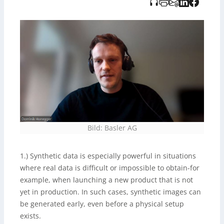
denen
Vision-Systeme
parallel zur realen Welt
entwickelt, getestet und kontinuierlich verbessert
werden. Die Audioaufnahme wurde KI-gestützt erstellt
und vom TIDO Verlag bereitgestellt.
Bild: Basler AG
1.) Synthetic data is especially powerful in situations
where real data is difficult or impossible to obtain-for
example, when launching a new product that is not
yet in production. In such cases, synthetic images can
be generated early, even before a physical setup
exists.