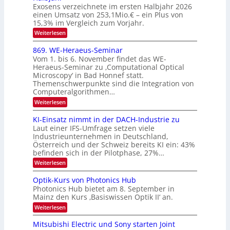
I
Exosens verzeichnete im ersten Halbjahr 2026
t
k
d
S
einen Umsatz von 253,1Mio.€ – ein Plus von
i
r
s
e
I
15,3% im Vergleich zum Vorjahr.
o
K
O
:
Weiterlesen
n
I
E
N
m
i
x
869. WE-Heraeus-Seminar
i
2
o
k
t
Vom 1. bis 6. November findet das WE-
0
s
d
-
Heraeus-Seminar zu ‚Computational Optical
e
2
e
u
Microscopy‘ in Bad Honnef statt.
n
n
6
Themenschwerpunkte sind die Integration von
s
n
k
m
Computeralgorithmen…
t
d
e
:
Weiterlesen
B
l
8
d
i
6
KI-Einsatz nimmt in der DACH-Industrie zu
e
l
9
t
Laut einer IFS-Umfrage setzen viele
.
d
s
Industrieunternehmen in Deutschland,
W
t
v
Österreich und der Schweiz bereits KI ein: 43%
E
a
befinden sich in der Pilotphase, 27%…
-
e
r
H
k
r
:
Weiterlesen
e
e
K
a
r
s
I
Optik-Kurs von Photonics Hub
a
r
W
-
e
Photonics Hub bietet am 8. September in
a
E
b
u
Mainz den Kurs ‚Basiswissen Optik II‘ an.
c
i
e
s
h
n
:
Weiterlesen
-
i
s
s
O
S
t
a
t
p
Mitsubishi Electric und Sony starten Joint
e
u
t
t