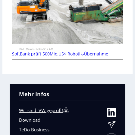
Bild: Gravis Robotics AG
SoftBank prüft 500Mio.US$ Robotik-Übernahme
Mehr Infos
Wir sind IVW geprüft!
Download
TeDo Business