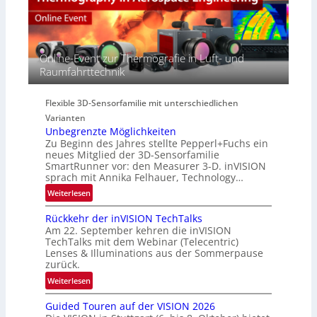
e
S
R
c
e
e
t
r
g
r
i
i
Online-Event zur Thermografie in Luft- und
a
e
o
Raumfahrttechnik
l
s
n
N
-
e
B
Flexible 3D-Sensorfamilie mit unterschiedlichen
w
-
Varianten
s
R
Unbegrenzte Möglichkeiten
‘
u
Zu Beginn des Jahres stellte Pepperl+Fuchs ein
n
neues Mitglied der 3D-Sensorfamilie
SmartRunner vor: den Measurer 3-D. inVISION
d
sprach mit Annika Felhauer, Technology…
e
:
Weiterlesen
U
Rückkehr der inVISION TechTalks
n
Am 22. September kehren die inVISION
b
TechTalks mit dem Webinar (Telecentric)
e
Lenses & Illuminations aus der Sommerpause
g
zurück.
r
:
Weiterlesen
e
R
n
Guided Touren auf der VISION 2026
ü
z