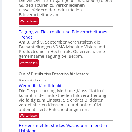
Die VISION in Stuttgart (6. bis 8. Oktober) bietet
c
t
Guided Touren zu verschiedenen
k
Einsatzfeldern der industriellen
e
k
Bildverarbeitung an.
M
e
:
ö
Weiterlesen
h
G
g
r
Tagung zu Elektronik- und Bildverarbeitungs-
u
l
d
Trends
i
i
e
Am 8. und 9. September veranstalten die
d
c
r
Fachabteilungen VDMA Machine Vision und
e
h
Productronic in Hochstraß, Österreich, eine
i
d
k
gemeinsame Tagung bei Becom.
n
T
e
:
Weiterlesen
V
o
i
T
I
u
t
Out-of-Distribution Detection für bessere
a
S
r
e
g
I
Klassifikationen
e
n
u
Wenn die KI mitdenkt
O
n
Die Deep-Learning-Methode ‚Klassifikation‘
n
N
a
kommt in der industriellen Bildverarbeitung
g
T
u
vielfältig zum Einsatz. Sie ordnet Bilddaten
z
e
vordefinierten Klassen zu und unterstützt
f
u
c
automatisierte Entscheidungen im…
d
E
h
:
Weiterlesen
e
l
T
W
r
e
e
a
Exosens meldet starkes Wachstum im ersten
V
n
k
Halbjahr
l
n