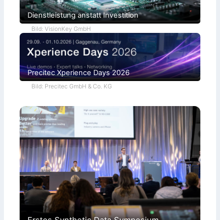
t
r
Dienstleistung anstatt Investition
a
Bild: VisionKey GmbH
Precitec Xperience Days 2026
Bild: Precitec GmbH & Co. KG