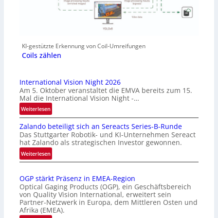
KI-gestützte Erkennung von Coil-Umreifungen
Coils zählen
International Vision Night 2026
Am 5. Oktober veranstaltet die EMVA bereits zum 15.
Mal die International Vision Night -…
:
Weiterlesen
I
Zalando beteiligt sich an Sereacts Series-B-Runde
n
Das Stuttgarter Robotik- und KI-Unternehmen Sereact
t
hat Zalando als strategischen Investor gewonnen.
e
:
Weiterlesen
r
Z
n
a
a
OGP stärkt Präsenz in EMEA-Region
l
t
Optical Gaging Products (OGP), ein Geschäftsbereich
a
i
von Quality Vision International, erweitert sein
n
o
Partner-Netzwerk in Europa, dem Mittleren Osten und
d
Afrika (EMEA).
n
o