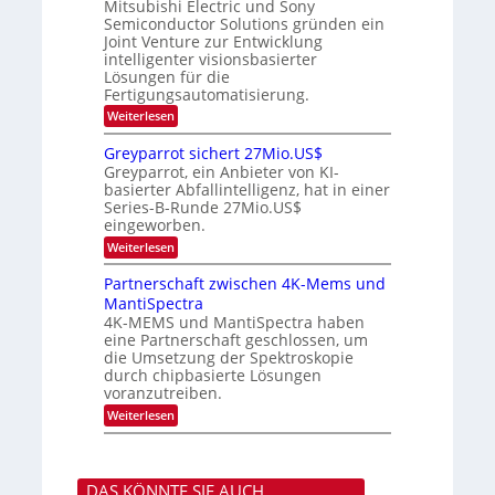
e
i
Mitsubishi Electric und Sony
k
t
m
Semiconductor Solutions gründen ein
-
n
e
m
K
n
Joint Venture zur Entwicklung
d
t
u
H
intelligenter visionsbasierter
i
s
r
a
Lösungen für die
n
s
l
Fertigungsautomatisierung.
d
v
b
e
o
:
j
Weiterlesen
r
n
M
a
D
P
i
h
Greyparrot sichert 27Mio.US$
A
h
t
r
Greyparrot, ein Anbieter von KI-
C
o
s
H
basierter Abfallintelligenz, hat in einer
t
u
-
Series-B-Runde 27Mio.US$
o
b
I
n
eingeworben.
i
n
i
s
:
Weiterlesen
d
c
h
G
u
s
i
r
s
Partnerschaft zwischen 4K-Mems und
H
E
e
t
u
l
MantiSpectra
y
r
b
e
4K-MEMS und MantiSpectra haben
p
i
c
eine Partnerschaft geschlossen, um
a
e
t
r
die Umsetzung der Spektroskopie
z
r
r
u
durch chipbasierte Lösungen
i
o
voranzutreiben.
c
t
u
:
Weiterlesen
s
n
P
i
d
a
c
S
r
h
o
t
e
n
DAS KÖNNTE SIE AUCH
n
r