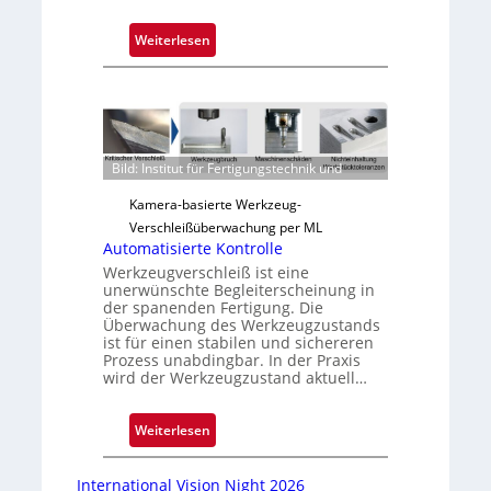
:
Weiterlesen
Z
u
v
e
r
Bild: Institut für Fertigungstechnik und
l
ä
Kamera-basierte Werkzeug-
s
Verschleißüberwachung per ML
s
Automatisierte Kontrolle
i
Werkzeugverschleiß ist eine
unerwünschte Begleiterscheinung in
g
der spanenden Fertigung. Die
e
Überwachung des Werkzeugzustands
D
ist für einen stabilen und sichereren
Prozess unabdingbar. In der Praxis
r
wird der Werkzeugzustand aktuell…
u
c
:
k
Weiterlesen
A
m
u
a
International Vision Night 2026