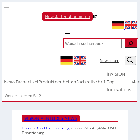
LinkedIn
Newsletter abonnieren
Search
LinkedIn
Newsletter
inVISION
News
Fachartikel
Produktneuheiten
Fachzeitschrift
Top
Mar
Innovations
Search
VISION VENTURES NEWS
Home
»
KI & Deep Learning
»
Loopr AI mit 5,4Mio.USD
Finanzierung