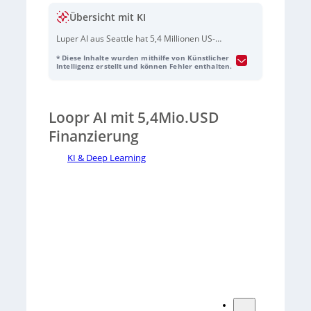
Übersicht mit KI
Luper AI aus Seattle hat 5,4 Millionen US-
Dollar zur Weiterentwicklung seiner
KI-
* Diese Inhalte wurden mithilfe von Künstlicher
Software
erhalten, die die Qualitätskontrolle
Intelligenz erstellt und können Fehler enthalten.
in der Fertigung optimiert. Die
hardwareunabhängige Lösung unterstützt
Hersteller bei der Erkennung von Mängeln.
Loopr AI mit 5,4Mio.USD
Geleitet wird das Unternehmen von
Gründerin Priyanka Bagaria.
Finanzierung
KI & Deep Learning
Sorry, no results.
Please try another keyword