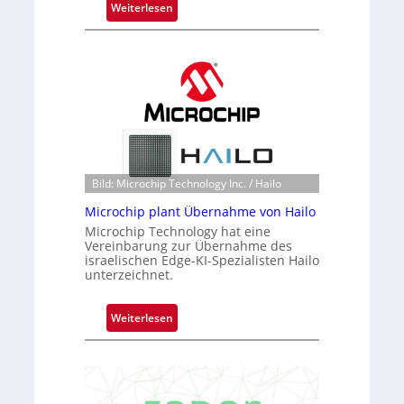
:
Weiterlesen
B
l
a
c
k
s
t
o
n
Bild: Microchip Technology Inc. / Hailo
e
Microchip plant Übernahme von Hailo
ü
Microchip Technology hat eine
b
Vereinbarung zur Übernahme des
e
israelischen Edge-KI-Spezialisten Hailo
r
unterzeichnet.
n
i
:
Weiterlesen
m
M
m
i
t
c
D
r