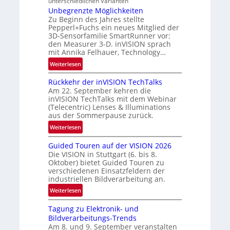
B
unterschiedlichen Varianten
N
Unbegrenzte Möglichkeiten
-
e
Zu Beginn des Jahres stellte
R
w
Pepperl+Fuchs ein neues Mitglied der
u
s
3D-Sensorfamilie SmartRunner vor:
n
den Measurer 3-D. inVISION sprach
‘
d
mit Annika Felhauer, Technology…
e
:
Weiterlesen
U
Rückkehr der inVISION TechTalks
n
Am 22. September kehren die
b
inVISION TechTalks mit dem Webinar
e
(Telecentric) Lenses & Illuminations
g
aus der Sommerpause zurück.
r
:
Weiterlesen
e
R
n
Guided Touren auf der VISION 2026
ü
z
Die VISION in Stuttgart (6. bis 8.
c
t
Oktober) bietet Guided Touren zu
k
verschiedenen Einsatzfeldern der
e
k
industriellen Bildverarbeitung an.
M
e
:
ö
Weiterlesen
h
G
g
r
Tagung zu Elektronik- und
u
l
d
Bildverarbeitungs-Trends
i
i
e
Am 8. und 9. September veranstalten
d
c