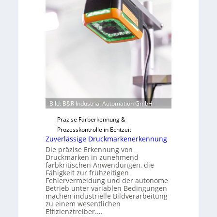
n
a
H
u
a
t
i
F
l
e
o
r
t
i
g
u
Bild: B&R Industrial Automation GmbH
n
g
Präzise Farberkennung &
a
Prozesskontrolle in Echtzeit
u
Zuverlässige Druckmarkenerkennung
s
Die präzise Erkennung von
Druckmarken in zunehmend
farbkritischen Anwendungen, die
Fähigkeit zur frühzeitigen
Fehlervermeidung und der autonome
Betrieb unter variablen Bedingungen
machen industrielle Bildverarbeitung
zu einem wesentlichen
Effizienztreiber.…