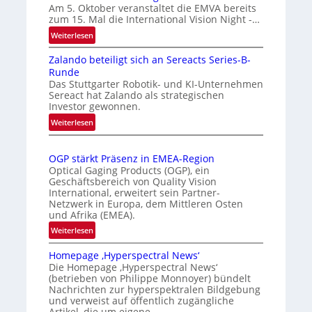
t
r
Am 5. Oktober veranstaltet die EMVA bereits
zum 15. Mal die International Vision Night -…
o
k
m
e
:
Weiterlesen
I
a
n
Zalando beteiligt sich an Sereacts Series-B-
n
t
e
Runde
t
i
r
Das Stuttgarter Robotik- und KI-Unternehmen
e
s
k
Sereact hat Zalando als strategischen
r
Investor gewonnen.
i
e
n
e
n
:
Weiterlesen
a
Z
r
n
t
a
t
u
i
OGP stärkt Präsenz in EMEA-Region
l
e
n
o
Optical Gaging Products (OGP), ein
a
K
n
Geschäftsbereich von Quality Vision
g
n
International, erweitert sein Partner-
a
o
d
Netzwerk in Europa, dem Mittleren Osten
l
n
und Afrika (EMEA).
o
V
t
b
:
Weiterlesen
i
r
e
O
s
o
t
Homepage ‚Hyperspectral News‘
G
i
Die Homepage ‚Hyperspectral News‘
e
l
P
o
(betrieben von Philippe Monnoyer) bündelt
i
l
s
n
Nachrichten zur hyperspektralen Bildgebung
l
t
e
N
und verweist auf öffentlich zugängliche
i
ä
Artikel, die um eigene…