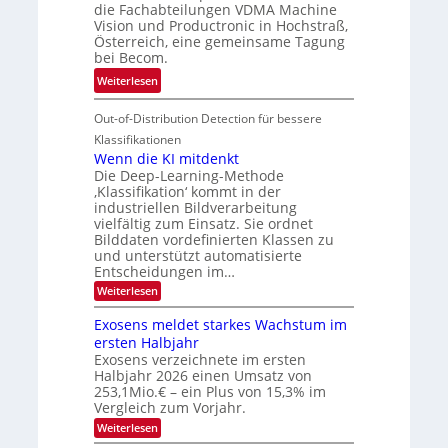
r
die Fachabteilungen VDMA Machine
e
h
Vision und Productronic in Hochstraß,
i
d
k
Österreich, eine gemeinsame Tagung
n
T
e
bei Becom.
V
o
i
:
Weiterlesen
I
u
t
T
S
r
e
Out-of-Distribution Detection für bessere
a
I
e
n
g
Klassifikationen
O
n
u
Wenn die KI mitdenkt
N
a
Die Deep-Learning-Methode
n
T
u
‚Klassifikation‘ kommt in der
g
e
industriellen Bildverarbeitung
f
z
c
vielfältig zum Einsatz. Sie ordnet
d
u
h
Bilddaten vordefinierten Klassen zu
e
E
und unterstützt automatisierte
T
r
Entscheidungen im…
l
a
V
e
:
Weiterlesen
l
I
W
k
k
e
S
Exosens meldet starkes Wachstum im
t
s
n
I
ersten Halbjahr
r
n
Exosens verzeichnete im ersten
O
d
o
Halbjahr 2026 einen Umsatz von
i
N
n
e
253,1Mio.€ – ein Plus von 15,3% im
2
K
i
Vergleich zum Vorjahr.
I
0
k
:
Weiterlesen
m
2
E
-
i