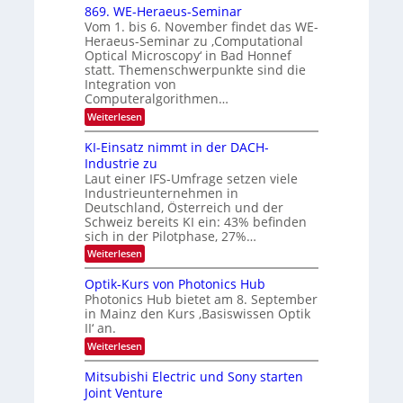
6
x
t
869. WE-Heraeus-Seminar
u
o
d
Vom 1. bis 6. November findet das WE-
n
s
e
Heraeus-Seminar zu ‚Computational
e
d
n
Optical Microscopy‘ in Bad Honnef
n
k
B
statt. Themenschwerpunkte sind die
s
t
i
m
Integration von
e
l
Computeralgorithmen…
l
d
:
Weiterlesen
d
8
v
e
6
t
KI-Einsatz nimmt in der DACH-
e
9
s
Industrie zu
r
.
t
Laut einer IFS-Umfrage setzen viele
W
a
a
Industrieunternehmen in
E
r
r
-
Deutschland, Österreich und der
k
b
H
e
Schweiz bereits KI ein: 43% befinden
e
s
e
sich in der Pilotphase, 27%…
r
W
i
:
Weiterlesen
a
a
K
t
e
c
I
u
Optik-Kurs von Photonics Hub
h
u
-
s
s
Photonics Hub bietet am 8. September
n
E
-
t
in Mainz den Kurs ‚Basiswissen Optik
i
S
g
u
II‘ an.
n
e
m
s
s
m
:
i
Weiterlesen
-
a
i
O
m
t
n
T
p
e
Mitsubishi Electric und Sony starten
z
a
t
r
r
Joint Venture
n
r
i
s