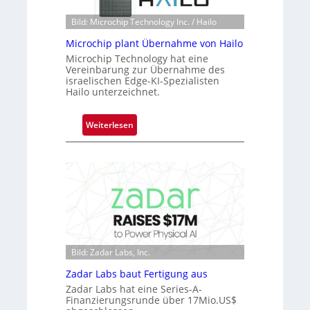
o
n
Bild: Microchip Technology Inc. / Hailo
e
Microchip plant Übernahme von Hailo
ü
Microchip Technology hat eine
b
Vereinbarung zur Übernahme des
e
israelischen Edge-KI-Spezialisten
r
Hailo unterzeichnet.
n
i
:
Weiterlesen
m
M
m
i
t
c
D
r
a
o
r
c
k
h
V
i
i
Bild: Zadar Labs, Inc.
p
s
p
Zadar Labs baut Fertigung aus
i
l
Zadar Labs hat eine Series-A-
o
a
Finanzierungsrunde über 17Mio.US$
n