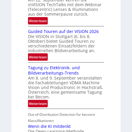
b
inVISION TechTalks mit dem Webinar
e
(Telecentric) Lenses & Illuminations
g
aus der Sommerpause zurück.
r
:
Weiterlesen
e
R
n
Guided Touren auf der VISION 2026
ü
z
Die VISION in Stuttgart (6. bis 8.
c
t
Oktober) bietet Guided Touren zu
k
verschiedenen Einsatzfeldern der
e
k
industriellen Bildverarbeitung an.
M
e
:
ö
Weiterlesen
h
G
g
r
Tagung zu Elektronik- und
u
l
d
Bildverarbeitungs-Trends
i
i
e
Am 8. und 9. September veranstalten
d
c
r
die Fachabteilungen VDMA Machine
e
h
Vision und Productronic in Hochstraß,
i
d
k
Österreich, eine gemeinsame Tagung
n
T
e
bei Becom.
V
o
i
:
Weiterlesen
I
u
t
T
S
r
e
Out-of-Distribution Detection für bessere
a
I
e
n
g
Klassifikationen
O
n
u
Wenn die KI mitdenkt
N
a
Die Deep-Learning-Methode
n