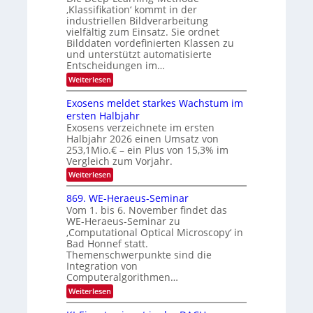
T
u
‚Klassifikation‘ kommt in der
g
e
industriellen Bildverarbeitung
f
z
c
vielfältig zum Einsatz. Sie ordnet
d
u
h
Bilddaten vordefinierten Klassen zu
e
E
und unterstützt automatisierte
T
r
Entscheidungen im…
l
a
V
e
:
Weiterlesen
l
I
W
k
k
e
S
Exosens meldet starkes Wachstum im
t
s
n
I
ersten Halbjahr
r
n
Exosens verzeichnete im ersten
O
d
o
Halbjahr 2026 einen Umsatz von
i
N
n
e
253,1Mio.€ – ein Plus von 15,3% im
2
K
i
Vergleich zum Vorjahr.
I
0
k
:
Weiterlesen
m
2
E
-
i
6
x
t
869. WE-Heraeus-Seminar
u
o
d
Vom 1. bis 6. November findet das
n
s
e
WE-Heraeus-Seminar zu
e
d
n
‚Computational Optical Microscopy‘ in
n
k
B
Bad Honnef statt.
s
t
i
m
Themenschwerpunkte sind die
e
l
Integration von
l
Computeralgorithmen…
d
d
v
:
Weiterlesen
e
8
t
e
6
s