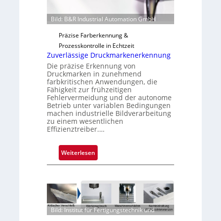
u
Bild: B&R Industrial Automation GmbH
n
g
Präzise Farberkennung &
a
Prozesskontrolle in Echtzeit
u
Zuverlässige Druckmarkenerkennung
s
Die präzise Erkennung von
Druckmarken in zunehmend
farbkritischen Anwendungen, die
Fähigkeit zur frühzeitigen
Fehlervermeidung und der autonome
Betrieb unter variablen Bedingungen
machen industrielle Bildverarbeitung
zu einem wesentlichen
Effizienztreiber.…
:
Weiterlesen
Z
u
v
e
r
Bild: Institut für Fertigungstechnik und
l