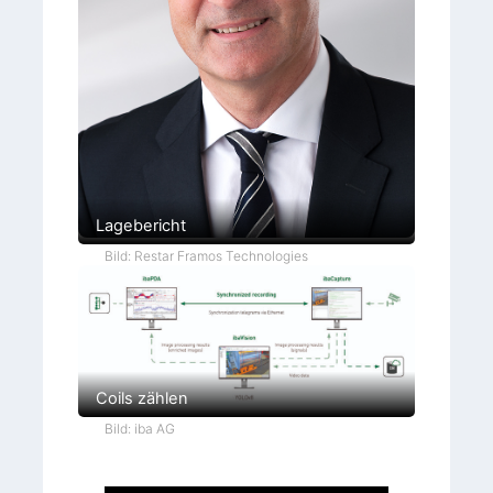
Lagebericht
Bild: Restar Framos Technologies
Coils zählen
Bild: iba AG