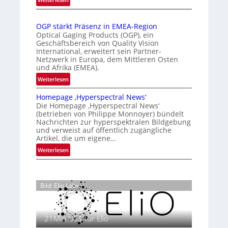
n
a
Z
r
n
t
a
t
u
i
OGP stärkt Präsenz in EMEA-Region
l
e
n
o
Optical Gaging Products (OGP), ein
a
K
n
Geschäftsbereich von Quality Vision
g
n
International, erweitert sein Partner-
a
o
d
Netzwerk in Europa, dem Mittleren Osten
l
n
und Afrika (EMEA).
o
V
t
b
:
Weiterlesen
i
r
e
O
s
o
t
Homepage ‚Hyperspectral News‘
G
i
Die Homepage ‚Hyperspectral News‘
e
l
P
o
(betrieben von Philippe Monnoyer) bündelt
i
l
s
n
Nachrichten zur hyperspektralen Bildgebung
l
t
e
N
und verweist auf öffentlich zugängliche
i
ä
Artikel, die um eigene…
i
g
r
g
:
Weiterlesen
t
k
h
H
s
t
t
o
i
P
2
m
c
r
Bild: Elio Labs.
0
e
h
ä
2
p
a
s
6
a
n
e
21Mio.US$ für Elio
g
S
n
e