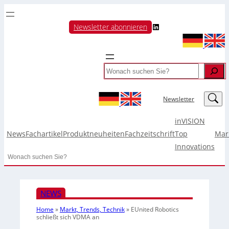
LinkedIn
Newsletter abonnieren
Search
LinkedIn
Newsletter
inVISION
News
Fachartikel
Produktneuheiten
Fachzeitschrift
Top
Mar
Innovations
Search
NEWS
Home
»
Markt, Trends, Technik
»
EUnited Robotics
schließt sich VDMA an