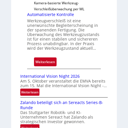
ä
Kamera-basierte Werkzeug-
s
Verschleißüberwachung per ML
s
Automatisierte Kontrolle
i
Werkzeugverschleiß ist eine
unerwünschte Begleiterscheinung in
g
der spanenden Fertigung. Die
e
Überwachung des Werkzeugzustands
D
ist für einen stabilen und sichereren
Prozess unabdingbar. In der Praxis
r
wird der Werkzeugzustand aktuell…
u
c
:
Weiterlesen
k
A
m
u
a
International Vision Night 2026
t
r
Am 5. Oktober veranstaltet die EMVA bereits
zum 15. Mal die International Vision Night -…
o
k
m
e
:
Weiterlesen
I
a
n
Zalando beteiligt sich an Sereacts Series-B-
n
t
e
Runde
t
i
r
Das Stuttgarter Robotik- und KI-
e
s
k
Unternehmen Sereact hat Zalando als
r
strategischen Investor gewonnen.
i
e
n
e
:
Weiterlesen