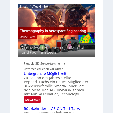
e
z
‚
Bild: InfraTec GmbH
r
i
H
e
n
y
a
E
p
c
M
e
t
E
r
s
A
s
S
-
p
e
R
e
r
e
Online-Event zur Thermografie in Luft-
c
i
g
und Raumfahrttechnik
t
e
i
r
s
o
a
Flexible 3D-Sensorfamilie mit
-
n
l
unterschiedlichen Varianten
B
N
Unbegrenzte Möglichkeiten
-
e
Zu Beginn des Jahres stellte
R
w
Pepperl+Fuchs ein neues Mitglied der
u
3D-Sensorfamilie SmartRunner vor:
s
n
den Measurer 3-D. inVISION sprach
‘
d
mit Annika Felhauer, Technology…
e
:
Weiterlesen
U
Rückkehr der inVISION TechTalks
n
Am 22. September kehren die