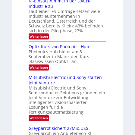
KI-Einsatz nimmt in der DACH-
r
9
t
Industrie zu
.
a
a
Laut einer IFS-Umfrage setzen viele
W
r
r
Industrieunternehmen in
E
k
b
-
e
Deutschland, Österreich und der
H
s
e
Schweiz bereits KI ein: 43% befinden
e
W
sich in der Pilotphase, 27%…
i
r
a
t
:
Weiterlesen
a
c
K
e
h
u
I
u
s
Optik-Kurs von Photonics Hub
n
-
s
t
Photonics Hub bietet am 8.
E
g
-
u
September in Mainz den Kurs
i
S
m
s
‚Basiswissen Optik II‘ an.
n
e
i
-
s
m
m
:
Weiterlesen
a
T
i
e
O
t
n
r
p
r
Mitsubishi Electric und Sony starten
z
a
s
t
e
Joint Venture
n
r
t
i
i
Mitsubishi Electric und Sony
n
e
k
m
n
Semiconductor Solutions gründen ein
-
d
m
H
K
Joint Venture zur Entwicklung
s
t
a
u
intelligenter visionsbasierter
i
l
r
Lösungen für die
n
b
s
Fertigungsautomatisierung.
d
j
v
e
a
o
:
Weiterlesen
r
h
n
M
D
r
P
i
Greyparrot sichert 27Mio.US$
A
h
t
Greyparrot, ein Anbieter von KI-
C
o
s