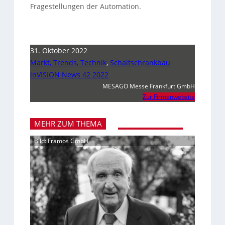
Fragestellungen der Automation.
31. Oktober 2022
Markt, Trends, Technik
,
Schaltschrankbau
inVISION News 42 2022
MESAGO Messe Frankfurt GmbH
Zur Firmenwebsite
MEHR ZUM THEMA
Bild: Framos GmbH