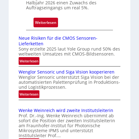
Halbjahr 2026 einen Zuwachs des
d
Auftragseingangs um real 5%.
e
r
:
l
Weiterlesen
L
a
e
s
Neue Risiken für die CMOS Sensoren-
i
s
Lieferketten
c
u
Sony erzielte 2025 laut Yole Group rund 50% des
weltweiten Umsatzes mit CMOS-Bildsensoren.
h
n
:
Weiterlesen
t
g
N
e
i
Wenglor Sensoric und Siga Vision kooperieren
e
s
n
Wenglor Sensoric unterstützt Siga Vision bei der
u
P
C
automatisierten Palettenprüfung in Produktions-
e
und Logistikprozessen.
l
h
R
u
i
:
Weiterlesen
i
W
s
n
s
e
b
a
i
Wenke Weinreich wird zweite Institutsleiterin
n
e
k
Prof. Dr.-Ing. Wenke Weinreich übernimmt ab
g
e
i
sofort die Position der zweiten Institutsleiterin
l
am Fraunhofer-Institut für Photonische
n
m
o
Mikrosysteme IPMS und unterstützt
f
A
Institutsleiter Prof.…
r
ü