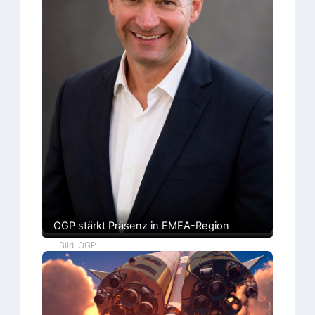
o
l
l
e
OGP stärkt Präsenz in EMEA-Region
Bild: OGP