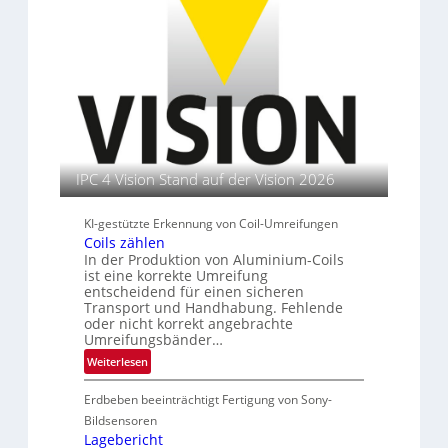
k
n
p
n
e
e
d
e
e
I
t
r
n
n
t
i
s
b
e
e
t
n
a
r
i
u
e
t
n
u
t
IPC 4 Vision Stand auf der Vision 2026
s
l
KI-gestützte Erkennung von Coil-Umreifungen
e
Coils zählen
i
In der Produktion von Aluminium-Coils
t
ist eine korrekte Umreifung
e
entscheidend für einen sicheren
r
Transport und Handhabung. Fehlende
oder nicht korrekt angebrachte
i
Umreifungsbänder…
n
:
Weiterlesen
C
Erdbeben beeinträchtigt Fertigung von Sony-
o
i
Bildsensoren
l
Lagebericht