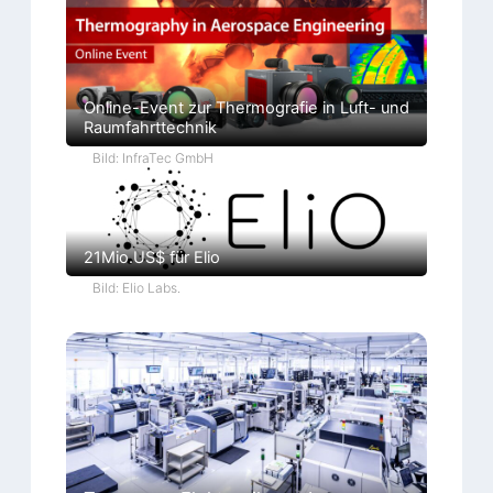
Online-Event zur Thermografie in Luft- und
Raumfahrttechnik
Bild: InfraTec GmbH
21Mio.US$ für Elio
Bild: Elio Labs.