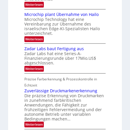
w
b
i
:
Weiterlesen
L
s
e
o
B
‘
t
o
n
l
Microchip plant Übernahme von Hailo
e
N
g
a
i
Microchip Technology hat eine
i
c
i
l
Vereinbarung zur Übernahme des
g
k
i
m
israelischen Edge-KI-Spezialisten Hailo
h
s
g
t
unterzeichnet.
t
a
t
2
o
t
:
Weiterlesen
s
0
n
M
i
2
2
e
i
c
Zadar Labs baut Fertigung aus
6
ü
0
c
h
b
Zadar Labs hat eine Series-A-
r
2
a
e
Finanzierungsrunde über 17Mio.US$
o
n
7
r
abgeschlossen.
c
S
n
h
e
:
Weiterlesen
i
i
r
Z
m
p
e
a
m
Präzise Farberkennung & Prozesskontrolle in
p
a
d
t
l
c
a
Echtzeit
D
a
t
r
a
Zuverlässige Druckmarkenerkennung
n
s
L
r
Die präzise Erkennung von Druckmarken
t
S
a
k
Ü
in zunehmend farbkritischen
e
b
V
b
r
Anwendungen, die Fähigkeit zur
s
i
e
i
frühzeitigen Fehlervermeidung und der
b
s
r
e
a
autonome Betrieb unter variablen
i
n
s
u
o
Bedingungen machen…
a
-
t
n
h
:
B
Weiterlesen
F
m
Z
-
e