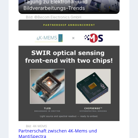
Tagung zu Elektronik- und
Bildverarbeitungs-Trends
Bild: ©Becom Electronics GmbH
Bild: 4K-MEMS
Partnerschaft zwischen 4K-Mems und
MantiSpectra