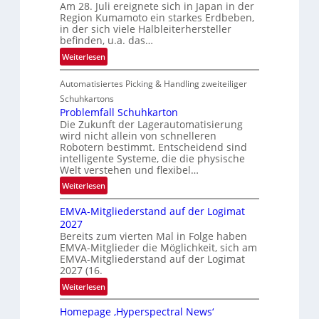
Am 28. Juli ereignete sich in Japan in der
s
Region Kumamoto ein starkes Erdbeben,
z
in der sich viele Halbleiterhersteller
ä
befinden, u.a. das…
h
:
Weiterlesen
l
L
e
Automatisiertes Picking & Handling zweiteiliger
a
n
g
Schuhkartons
e
Problemfall Schuhkarton
Die Zukunft der Lagerautomatisierung
b
wird nicht allein von schnelleren
e
Robotern bestimmt. Entscheidend sind
r
intelligente Systeme, die die physische
i
Welt verstehen und flexibel…
c
:
Weiterlesen
h
P
t
EMVA-Mitgliederstand auf der Logimat
r
2027
o
Bereits zum vierten Mal in Folge haben
b
EMVA-Mitglieder die Möglichkeit, sich am
l
EMVA-Mitgliederstand auf der Logimat
e
2027 (16.
m
:
Weiterlesen
f
E
a
Homepage ‚Hyperspectral News‘
M