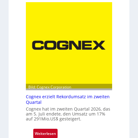
c
u
h
e
n
D
i
o
k
p
p
e
l
s
p
i
t
z
Bild: Cognex Corporation
e
b
Cognex erzielt Rekordumsatz im zweiten
Quartal
e
i
Cognex hat im zweiten Quartal 2026, das
am 5. Juli endete, den Umsatz um 17%
m
auf 291Mio.US$ gesteigert.
F
r
:
Weiterlesen
a