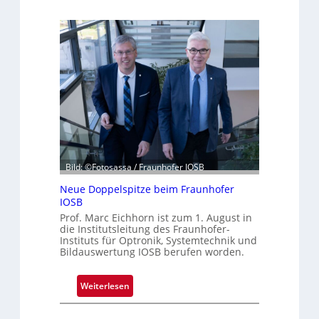
r
e
i
J
a
h
r
z
e
h
n
Bild: ©Fotosassa / Fraunhofer IOSB
t
Neue Doppelspitze beim Fraunhofer
e
IOSB
K
Prof. Marc Eichhorn ist zum 1. August in
a
die Institutsleitung des Fraunhofer-
m
Instituts für Optronik, Systemtechnik und
e
Bildauswertung IOSB berufen worden.
r
a
:
Weiterlesen
t
N
e
e