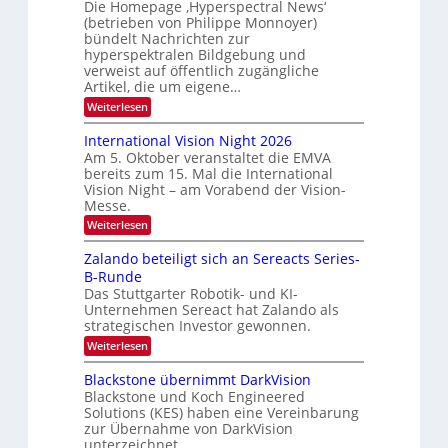
l
Die Homepage ‚Hyperspectral News‘
V
l
(betrieben von Philippe Monnoyer)
A
bündelt Nachrichten zur
S
-
hyperspektralen Bildgebung und
c
M
verweist auf öffentlich zugängliche
h
Artikel, die um eigene…
i
u
t
:
Weiterlesen
h
H
g
o
k
International Vision Night 2026
l
m
a
Am 5. Oktober veranstaltet die EMVA
e
i
bereits zum 15. Mal die International
r
p
e
Vision Night – am Vorabend der Vision-
a
t
d
Messe.
g
o
e
e
:
Weiterlesen
n
‚
I
r
H
n
Zalando beteiligt sich an Sereacts Series-
s
y
t
p
B-Runde
t
e
e
Das Stuttgarter Robotik- und KI-
r
a
r
Unternehmen Sereact hat Zalando als
n
n
s
a
strategischen Investor gewonnen.
p
d
t
e
:
Weiterlesen
i
a
c
Z
o
u
t
a
Blackstone übernimmt DarkVision
n
r
l
f
a
Blackstone und Koch Engineered
a
a
l
d
Solutions (KES) haben eine Vereinbarung
l
n
V
zur Übernahme von DarkVision
N
e
d
i
e
unterzeichnet.
o
r
s