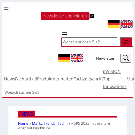
LinkedIn
Newsletter abonnieren
Search
LinkedIn
Newsletter
inVISION
News
Fachartikel
Produktneuheiten
Fachzeitschrift
Top
Mar
Innovations
Search
NEWS
Home
»
Markt, Trends, Technik
»
SPS 2022 mit breitem
Angebotsspektrum