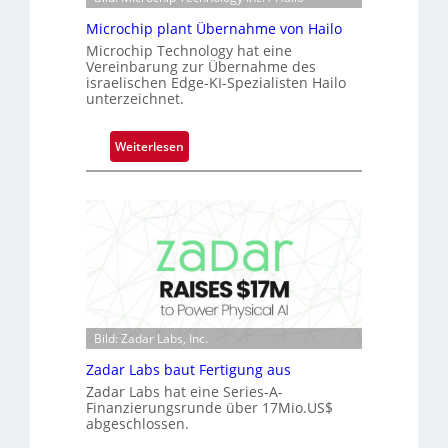
e
ü
Microchip plant Übernahme von Hailo
b
Microchip Technology hat eine
Vereinbarung zur Übernahme des
e
israelischen Edge-KI-Spezialisten Hailo
r
unterzeichnet.
n
i
:
Weiterlesen
m
M
m
i
t
c
D
r
a
o
r
c
k
h
V
i
i
p
s
Bild: Zadar Labs, Inc.
p
i
Zadar Labs baut Fertigung aus
l
o
Zadar Labs hat eine Series-A-
a
n
Finanzierungsrunde über 17Mio.US$
n
abgeschlossen.
t