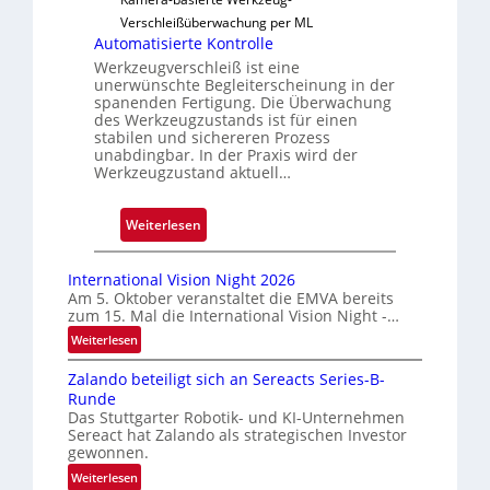
s
Verschleißüberwachung per ML
s
Automatisierte Kontrolle
i
Werkzeugverschleiß ist eine
g
unerwünschte Begleiterscheinung in der
spanenden Fertigung. Die Überwachung
e
des Werkzeugzustands ist für einen
D
stabilen und sichereren Prozess
r
unabdingbar. In der Praxis wird der
Werkzeugzustand aktuell…
u
c
k
:
Weiterlesen
m
A
a
u
International Vision Night 2026
r
t
Am 5. Oktober veranstaltet die EMVA bereits
k
zum 15. Mal die International Vision Night -…
o
e
m
:
Weiterlesen
n
I
a
Zalando beteiligt sich an Sereacts Series-B-
e
n
t
Runde
t
r
i
Das Stuttgarter Robotik- und KI-Unternehmen
e
k
s
Sereact hat Zalando als strategischen Investor
r
e
gewonnen.
i
n
n
e
:
Weiterlesen
a