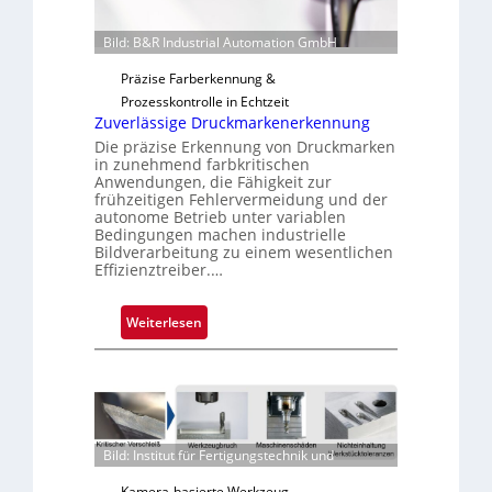
n
g
Bild: B&R Industrial Automation GmbH
a
Präzise Farberkennung &
u
Prozesskontrolle in Echtzeit
s
Zuverlässige Druckmarkenerkennung
Die präzise Erkennung von Druckmarken
in zunehmend farbkritischen
Anwendungen, die Fähigkeit zur
frühzeitigen Fehlervermeidung und der
autonome Betrieb unter variablen
Bedingungen machen industrielle
Bildverarbeitung zu einem wesentlichen
Effizienztreiber.…
:
Weiterlesen
Z
u
v
e
r
Bild: Institut für Fertigungstechnik und
l
ä
Kamera-basierte Werkzeug-