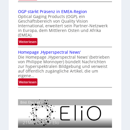
n
Z
r
t
a
u
t
i
OGP stärkt Präsenz in EMEA-Region
l
n
e
o
Optical Gaging Products (OGP), ein
a
g
K
n
Geschäftsbereich von Quality Vision
n
International, erweitert sein Partner-Netzwerk
a
o
d
in Europa, dem Mittleren Osten und Afrika
l
n
(EMEA).
o
V
t
b
:
Weiterlesen
i
r
e
O
s
o
t
Homepage ‚Hyperspectral News‘
G
i
Die Homepage ‚Hyperspectral News‘ (betrieben
e
l
P
o
von Philippe Monnoyer) bündelt Nachrichten
i
l
s
n
zur hyperspektralen Bildgebung und verweist
l
t
e
N
auf öffentlich zugängliche Artikel, die um
i
ä
eigene…
i
g
r
g
:
Weiterlesen
t
k
h
H
s
t
t
o
i
P
2
m
c
r
Bild: Elio Labs.
0
e
h
ä
2
p
a
s
6
a
n
e
g
21Mio.US$ für Elio
S
n
e
e
z