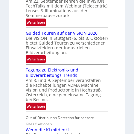
Am 22. September kehren die inVISION
b
TechTalks mit dem Webinar (Telecentric)
e
Lenses & Illuminations aus der
g
Sommerpause zurück.
r
:
Weiterlesen
e
R
n
Guided Touren auf der VISION 2026
ü
z
Die VISION in Stuttgart (6. bis 8. Oktober)
c
t
bietet Guided Touren zu verschiedenen
k
Einsatzfeldern der industriellen
e
k
Bildverarbeitung an.
M
e
:
ö
Weiterlesen
h
G
g
r
Tagung zu Elektronik- und
u
l
d
Bildverarbeitungs-Trends
i
i
e
Am 8. und 9. September veranstalten
d
c
r
die Fachabteilungen VDMA Machine
e
h
Vision und Productronic in Hochstraß,
i
d
k
Österreich, eine gemeinsame Tagung
n
T
e
bei Becom.
V
o
i
:
Weiterlesen
I
u
t
T
S
r
e
Out-of-Distribution Detection für bessere
a
I
e
n
g
Klassifikationen
O
n
u
Wenn die KI mitdenkt
N
a