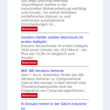
Die Deep-Learning-Methode
n
T
u
‚Klassifikation‘ kommt in der
g
e
industriellen Bildverarbeitung vielfältig
f
z
c
zum Einsatz. Sie ordnet Bilddaten
d
u
h
vordefinierten Klassen zu und
e
E
unterstützt automatisierte
T
r
Entscheidungen im…
l
a
V
e
:
Weiterlesen
l
I
W
k
k
e
S
Exosens meldet starkes Wachstum im
t
s
n
I
ersten Halbjahr
r
n
Exosens verzeichnete im ersten Halbjahr
O
d
o
2026 einen Umsatz von 253,1Mio.€ – ein
i
N
n
e
Plus von 15,3% im Vergleich zum
2
K
i
Vorjahr.
I
0
k
:
Weiterlesen
m
2
E
-
i
6
x
t
869. WE-Heraeus-Seminar
u
o
d
Vom 1. bis 6. November findet das WE-
n
s
e
Heraeus-Seminar zu ‚Computational
e
d
n
Optical Microscopy‘ in Bad Honnef statt.
n
k
B
Themenschwerpunkte sind die
s
t
i
m
Integration von Computeralgorithmen…
e
l
:
Weiterlesen
l
d
8
d
6
v
KI-Einsatz nimmt in der DACH-Industrie
e
9
t
zu
e
.