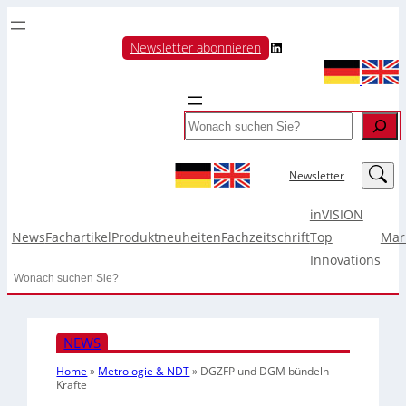
LinkedIn
Newsletter abonnieren
Search
LinkedIn
Newsletter
inVISION
News
Fachartikel
Produktneuheiten
Fachzeitschrift
Top
Mar
Innovations
Search
NEWS
Home
»
Metrologie & NDT
»
DGZFP und DGM bündeln
Kräfte