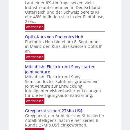
s
Laut einer IFS-Umfrage setzen viele
r
W
t
Industrieunternehmen in Deutschland,
E
a
a
-
Österreich und der Schweiz bereits KI
r
r
H
ein: 43% befinden sich in der Pilotphase,
k
e
b
e
27%…
r
s
e
:
Weiterlesen
a
W
i
K
e
a
I
u
t
Optik-Kurs von Photonics Hub
c
-
s
h
Photonics Hub bietet am 8. September
u
E
-
s
in Mainz den Kurs ‚Basiswissen Optik II‘
n
i
S
t
an.
n
e
g
u
s
m
:
Weiterlesen
m
s
a
i
O
i
t
-
n
p
m
Mitsubishi Electric und Sony starten
z
a
t
T
e
Joint Venture
n
r
i
r
r
i
Mitsubishi Electric und Sony
k
s
m
e
Semiconductor Solutions gründen ein
-
t
m
K
Joint Venture zur Entwicklung
n
e
t
u
n
intelligenter visionsbasierter Lösungen
d
i
r
H
für die Fertigungsautomatisierung.
n
s
s
a
d
:
Weiterlesen
v
l
e
M
o
b
r
i
n
j
Greyparrot sichert 27Mio.US$
D
t
P
a
Greyparrot, ein Anbieter von KI-basierter
A
s
h
h
Abfallintelligenz, hat in einer Series-B-
C
u
o
r
H
Runde 27Mio.US$ eingeworben.
b
t
-
i
o