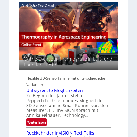
‚
r
Bild: InfraTec GmbH
i
H
e
n
y
a
E
p
c
M
e
t
E
r
s
A
s
S
-
p
e
R
e
r
e
c
i
g
Online-Event zur Thermografie in Luft- und
t
e
i
Raumfahrttechnik
r
s
o
a
-
n
l
Flexible 3D-Sensorfamilie mit unterschiedlichen
B
N
Varianten
-
e
Unbegrenzte Möglichkeiten
R
w
Zu Beginn des Jahres stellte
u
Pepperl+Fuchs ein neues Mitglied der
s
n
3D-Sensorfamilie SmartRunner vor: den
‘
d
Measurer 3-D. inVISION sprach mit
Annika Felhauer, Technology…
e
:
Weiterlesen
U
Rückkehr der inVISION TechTalks
n