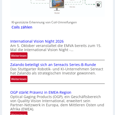
KI-gestützte Erkennung von Coil-Umreifungen
Coils zählen
International Vision Night 2026
Am 5. Oktober veranstaltet die EMVA bereits zum 15.
Mal die International Vision Night -…
:
Weiterlesen
I
Zalando beteiligt sich an Sereacts Series-B-Runde
n
Das Stuttgarter Robotik- und KI-Unternehmen Sereact
t
hat Zalando als strategischen Investor gewonnen.
e
:
Weiterlesen
r
Z
n
a
a
OGP stärkt Präsenz in EMEA-Region
l
t
Optical Gaging Products (OGP), ein Geschäftsbereich
a
i
von Quality Vision International, erweitert sein
n
o
Partner-Netzwerk in Europa, dem Mittleren Osten und
d
Afrika (EMEA).
n
o
a
:
Weiterlesen