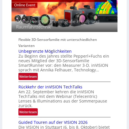
R
c
e
e
t
r
g
r
i
i
Online-Event zur Thermografie in Luft- und
a
e
o
Raumfahrttechnik
l
s
n
N
-
e
B
Flexible 3D-Sensorfamilie mit unterschiedlichen
w
-
Varianten
s
R
Unbegrenzte Möglichkeiten
‘
u
Zu Beginn des Jahres stellte Pepperl+Fuchs ein
n
neues Mitglied der 3D-Sensorfamilie
SmartRunner vor: den Measurer 3-D. inVISION
d
sprach mit Annika Felhauer, Technology…
e
:
Weiterlesen
U
Rückkehr der inVISION TechTalks
n
Am 22. September kehren die inVISION
b
TechTalks mit dem Webinar (Telecentric)
e
Lenses & Illuminations aus der Sommerpause
g
zurück.
r
:
Weiterlesen
e
R
n
Guided Touren auf der VISION 2026
ü
z
Die VISION in Stuttgart (6. bis 8. Oktober) bietet
c