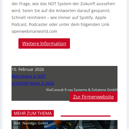
der Frage, wie das NDT System der Zukunft aussehen
wird. Seien Sie auf die Antworten darauf gespannt.
Schnell reinhören – wie immer auf Spotify, Apple
Podcast, Podcaster oder unter dem folgenden Link
openwebinarworld.com
Weitere Information
10. Februar 2026
Metrologie & NDT
inVISION News 5 2026
VisiConsult X-ray Systems & Solutions GmbH
Zur Firmenwebsite
MEHR ZUM THEMA
Bild: .Nomagic GmbH