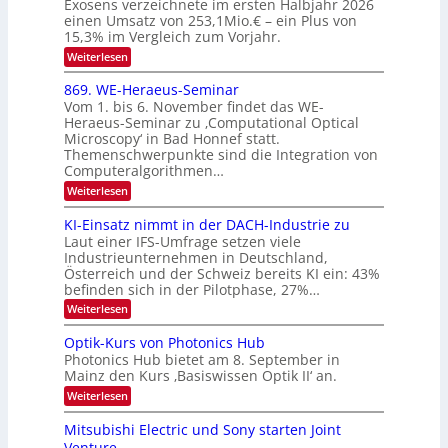
Exosens verzeichnete im ersten Halbjahr 2026
t
k
d
S
einen Umsatz von 253,1Mio.€ – ein Plus von
i
r
s
e
I
15,3% im Vergleich zum Vorjahr.
o
K
O
:
Weiterlesen
n
I
E
N
m
i
x
869. WE-Heraeus-Seminar
i
2
o
k
t
Vom 1. bis 6. November findet das WE-
0
s
d
-
Heraeus-Seminar zu ‚Computational Optical
e
2
e
u
Microscopy‘ in Bad Honnef statt.
n
n
6
Themenschwerpunkte sind die Integration von
s
n
k
m
Computeralgorithmen…
t
d
e
:
Weiterlesen
B
l
8
d
i
6
KI-Einsatz nimmt in der DACH-Industrie zu
e
l
9
t
Laut einer IFS-Umfrage setzen viele
.
d
s
Industrieunternehmen in Deutschland,
W
t
v
Österreich und der Schweiz bereits KI ein: 43%
E
a
befinden sich in der Pilotphase, 27%…
-
e
r
H
k
r
:
Weiterlesen
e
e
K
a
r
s
I
Optik-Kurs von Photonics Hub
a
r
W
-
e
Photonics Hub bietet am 8. September in
a
E
b
u
Mainz den Kurs ‚Basiswissen Optik II‘ an.
c
i
e
s
h
n
:
Weiterlesen
-
i
s
s
O
S
t
a
t
p
Mitsubishi Electric und Sony starten Joint
e
u
t
t
u
m
Venture
m
z