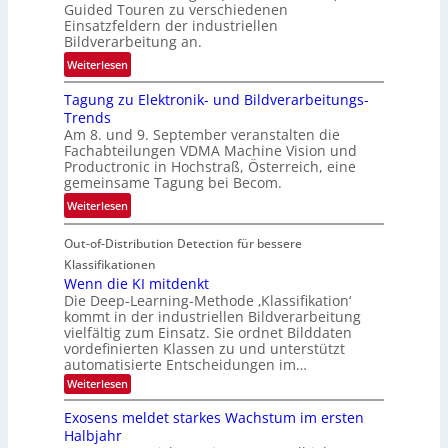
t
Guided Touren zu verschiedenen
k
Einsatzfeldern der industriellen
e
k
Bildverarbeitung an.
M
e
:
ö
Weiterlesen
h
G
g
r
Tagung zu Elektronik- und Bildverarbeitungs-
u
l
d
Trends
i
i
e
Am 8. und 9. September veranstalten die
d
c
r
Fachabteilungen VDMA Machine Vision und
e
h
Productronic in Hochstraß, Österreich, eine
i
d
k
gemeinsame Tagung bei Becom.
n
T
e
:
Weiterlesen
V
o
i
T
I
u
t
Out-of-Distribution Detection für bessere
a
S
r
e
g
I
Klassifikationen
e
n
u
Wenn die KI mitdenkt
O
n
Die Deep-Learning-Methode ‚Klassifikation‘
n
N
a
kommt in der industriellen Bildverarbeitung
g
T
u
vielfältig zum Einsatz. Sie ordnet Bilddaten
z
e
vordefinierten Klassen zu und unterstützt
f
u
c
automatisierte Entscheidungen im…
d
E
h
:
Weiterlesen
e
l
T
W
r
e
e
a
Exosens meldet starkes Wachstum im ersten
V
n
k
Halbjahr
l
n
I