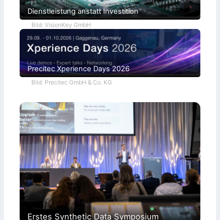
r
Dienstleistung anstatt Investition
a
Bild: VisionKey GmbH
Precitec Xperience Days 2026
Bild: Precitec GmbH & Co. KG
Erstes Synthetic Data Symposium