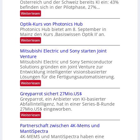
v
Österreich und der Schweiz bereits KI ein: 43%
E
a
befinden sich in der Pilotphase, 27%…
-
e
r
H
k
r
:
Weiterlesen
e
e
K
a
r
s
I
Optik-Kurs von Photonics Hub
a
r
W
-
e
Photonics Hub bietet am 8. September in
a
E
b
u
Mainz den Kurs ‚Basiswissen Optik II‘ an.
c
i
e
s
h
n
:
Weiterlesen
-
i
s
s
O
S
t
a
t
p
Mitsubishi Electric und Sony starten Joint
e
u
t
t
u
m
Venture
m
z
i
i
n
i
n
Mitsubishi Electric und Sony Semiconductor
k
n
m
i
Solutions gründen ein Joint Venture zur
-
g
a
e
m
K
Entwicklung intelligenter visionsbasierter
s
r
r
m
u
Lösungen für die Fertigungsautomatisierung.
-
s
t
r
:
t
Weiterlesen
i
s
T
M
e
n
v
r
i
n
d
o
Greyparrot sichert 27Mio.US$
t
H
e
e
n
Greyparrot, ein Anbieter von KI-basierter
s
a
r
P
n
Abfallintelligenz, hat in einer Series-B-Runde
u
l
D
h
d
27Mio.US$ eingeworben.
b
b
A
o
i
j
C
s
t
:
Weiterlesen
s
a
H
o
G
h
h
-
n
r
Partnerschaft zwischen 4K-Mems und
i
r
I
i
e
MantiSpectra
E
n
c
y
l
d
4K-MEMS und MantiSpectra haben eine
s
p
e
u