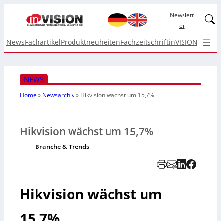
Newslett
Linked
er
News
Fachartikel
Produktneuheiten
Fachzeitschrift
inVISION Top I
NEWS
Home
»
Newsarchiv
»
Hikvision wächst um 15,7%
Hikvision wächst um 15,7%
Branche & Trends
Hikvision wächst um
15,7%