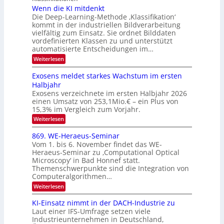
e
n
u
Wenn die KI mitdenkt
O
n
Die Deep-Learning-Methode ‚Klassifikation‘
n
N
a
kommt in der industriellen Bildverarbeitung
g
T
u
vielfältig zum Einsatz. Sie ordnet Bilddaten
z
e
vordefinierten Klassen zu und unterstützt
f
u
c
automatisierte Entscheidungen im…
d
E
h
:
Weiterlesen
e
l
T
W
r
e
e
a
Exosens meldet starkes Wachstum im ersten
V
n
k
Halbjahr
l
n
I
Exosens verzeichnete im ersten Halbjahr 2026
t
k
d
S
einen Umsatz von 253,1Mio.€ – ein Plus von
i
r
s
e
I
15,3% im Vergleich zum Vorjahr.
o
K
O
:
Weiterlesen
n
I
E
N
m
i
x
869. WE-Heraeus-Seminar
i
2
o
k
t
Vom 1. bis 6. November findet das WE-
0
s
d
-
Heraeus-Seminar zu ‚Computational Optical
e
2
e
u
Microscopy‘ in Bad Honnef statt.
n
n
6
Themenschwerpunkte sind die Integration von
s
n
k
m
Computeralgorithmen…
t
d
e
:
Weiterlesen
B
l
8
d
i
6
KI-Einsatz nimmt in der DACH-Industrie zu
e
l
9
t
Laut einer IFS-Umfrage setzen viele
.
d
s
Industrieunternehmen in Deutschland,
W
t