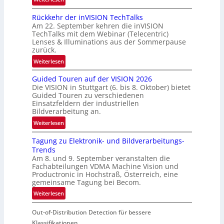
U
Rückkehr der inVISION TechTalks
n
Am 22. September kehren die inVISION
b
TechTalks mit dem Webinar (Telecentric)
e
Lenses & Illuminations aus der Sommerpause
g
zurück.
r
:
Weiterlesen
e
R
n
Guided Touren auf der VISION 2026
ü
z
Die VISION in Stuttgart (6. bis 8. Oktober) bietet
c
t
Guided Touren zu verschiedenen
k
Einsatzfeldern der industriellen
e
k
Bildverarbeitung an.
M
e
:
ö
Weiterlesen
h
G
g
r
Tagung zu Elektronik- und Bildverarbeitungs-
u
l
d
Trends
i
i
e
Am 8. und 9. September veranstalten die
d
c
r
Fachabteilungen VDMA Machine Vision und
e
h
Productronic in Hochstraß, Österreich, eine
i
d
k
gemeinsame Tagung bei Becom.
n
T
e
:
Weiterlesen
V
o
i
T
I
u
t
Out-of-Distribution Detection für bessere
a
S
r
e
g
I
Klassifikationen