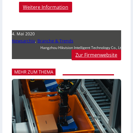
Weitere Information
4. Mai 2020
Newsarchiv
,
Branche & Trends
Hangzhou Hikvision Intelligent Technology Co., Lt
Zur Firmenwebsite
MEHR ZUM THEMA