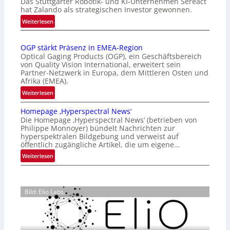
Das Stuttgarter Robotik- und KI-Unternehmen Sereact
t
hat Zalando als strategischen Investor gewonnen.
e
:
Weiterlesen
r
Z
n
a
a
OGP stärkt Präsenz in EMEA-Region
l
t
Optical Gaging Products (OGP), ein Geschäftsbereich
a
i
von Quality Vision International, erweitert sein
n
o
Partner-Netzwerk in Europa, dem Mittleren Osten und
d
Afrika (EMEA).
n
o
a
:
Weiterlesen
b
l
O
e
Homepage ‚Hyperspectral News‘
V
G
t
Die Homepage ‚Hyperspectral News‘ (betrieben von
i
P
Philippe Monnoyer) bündelt Nachrichten zur
e
s
s
hyperspektralen Bildgebung und verweist auf
i
i
t
öffentlich zugängliche Artikel, die um eigene…
l
o
ä
:
Weiterlesen
i
n
r
H
g
N
k
o
t
i
t
m
s
g
P
Bild: Elio Labs.
e
i
h
r
p
c
t
ä
a
h
2
s
g
a
0
e