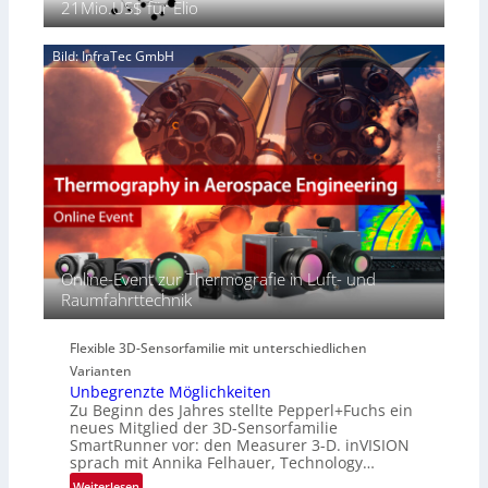
21Mio.US$ für Elio
e
n
2
n
‚
S
6
z
H
e
Bild: InfraTec GmbH
i
y
r
n
p
e
E
e
a
M
r
c
E
s
t
A
p
s
-
e
S
R
c
e
e
t
r
g
r
i
i
Online-Event zur Thermografie in Luft- und
a
e
o
Raumfahrttechnik
l
s
n
N
-
e
B
Flexible 3D-Sensorfamilie mit unterschiedlichen
w
-
Varianten
s
R
Unbegrenzte Möglichkeiten
‘
u
Zu Beginn des Jahres stellte Pepperl+Fuchs ein
n
neues Mitglied der 3D-Sensorfamilie
SmartRunner vor: den Measurer 3-D. inVISION
d
sprach mit Annika Felhauer, Technology…
e
:
Weiterlesen