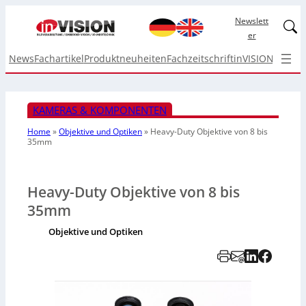
Newslett
Linked
er
News
Fachartikel
Produktneuheiten
Fachzeitschrift
inVISION Top I
KAMERAS & KOMPONENTEN
Home
»
Objektive und Optiken
»
Heavy-Duty Objektive
von 8 bis
35mm
Heavy-Duty Objektive von 8 bis
35mm
Objektive und Optiken