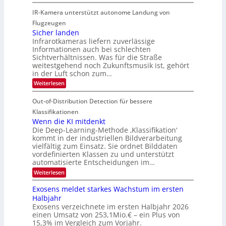
G
g
K
r
IR-Kamera unterstützt autonome Landung von
u
l
-
d
i
i
Flugzeugen
M
e
d
c
Sicher landen
e
r
Infrarotkameras liefern zuverlässige
e
h
m
i
Informationen auch bei schlechten
d
k
s
n
Sichtverhältnissen. Was für die Straße
T
e
u
weitestgehend noch Zukunftsmusik ist, gehört
V
o
i
in der Luft schon zum…
n
I
u
t
d
:
Weiterlesen
S
r
e
S
M
I
i
e
n
Out-of-Distribution Detection für bessere
a
O
c
n
n
h
Klassifikationen
N
a
e
t
Wenn die KI mitdenkt
T
r
u
Die Deep-Learning-Methode ‚Klassifikation‘
i
e
l
f
kommt in der industriellen Bildverarbeitung
a
S
c
vielfältig zum Einsatz. Sie ordnet Bilddaten
d
n
p
h
vordefinierten Klassen zu und unterstützt
d
e
e
e
T
automatisierte Entscheidungen im…
r
n
c
a
:
Weiterlesen
V
t
W
l
I
e
r
Exosens meldet starkes Wachstum im ersten
k
n
S
a
Halbjahr
s
n
I
Exosens verzeichnete im ersten Halbjahr 2026
d
O
einen Umsatz von 253,1Mio.€ – ein Plus von
i
e
15,3% im Vergleich zum Vorjahr.
N