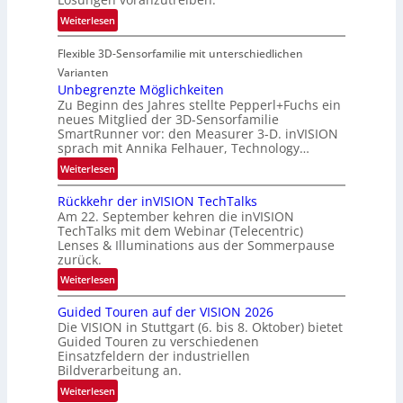
i
-
:
Weiterlesen
o
u
P
n
n
Flexible 3D-Sensorfamilie mit unterschiedlichen
a
d
r
Varianten
R
t
Unbegrenzte Möglichkeiten
a
Zu Beginn des Jahres stellte Pepperl+Fuchs ein
n
u
neues Mitglied der 3D-Sensorfamilie
e
SmartRunner vor: den Measurer 3-D. inVISION
m
r
sprach mit Annika Felhauer, Technology…
f
s
a
:
Weiterlesen
c
h
U
h
Rückkehr der inVISION TechTalks
r
n
a
Am 22. September kehren die inVISION
t
b
f
TechTalks mit dem Webinar (Telecentric)
t
e
t
Lenses & Illuminations aus der Sommerpause
e
g
zurück.
z
c
r
w
:
Weiterlesen
h
e
i
R
n
n
s
Guided Touren auf der VISION 2026
ü
i
z
Die VISION in Stuttgart (6. bis 8. Oktober) bietet
c
c
k
t
Guided Touren zu verschiedenen
h
k
Einsatzfeldern der industriellen
e
e
k
Bildverarbeitung an.
M
n
e
:
ö
Weiterlesen
4
h