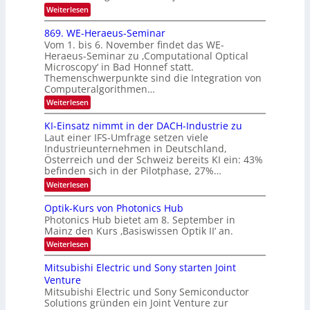
K
2
:
Weiterlesen
I
E
0
m
x
869. WE-Heraeus-Seminar
i
2
o
t
Vom 1. bis 6. November findet das WE-
s
6
d
Heraeus-Seminar zu ‚Computational Optical
e
e
Microscopy‘ in Bad Honnef statt.
n
n
Themenschwerpunkte sind die Integration von
s
k
m
Computeralgorithmen…
t
e
:
Weiterlesen
l
8
d
6
KI-Einsatz nimmt in der DACH-Industrie zu
e
9
t
Laut einer IFS-Umfrage setzen viele
.
s
Industrieunternehmen in Deutschland,
W
t
Österreich und der Schweiz bereits KI ein: 43%
E
a
befinden sich in der Pilotphase, 27%…
-
r
H
k
:
Weiterlesen
e
e
K
r
s
I
Optik-Kurs von Photonics Hub
a
W
-
e
Photonics Hub bietet am 8. September in
a
E
u
Mainz den Kurs ‚Basiswissen Optik II‘ an.
c
i
s
h
n
:
Weiterlesen
-
s
s
O
S
t
a
p
Mitsubishi Electric und Sony starten Joint
e
u
t
t
m
Venture
m
z
i
i
i
n
Mitsubishi Electric und Sony Semiconductor
k
n
m
i
Solutions gründen ein Joint Venture zur
-
a
e
m