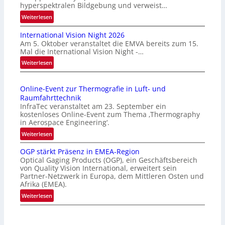
hyperspektralen Bildgebung und verweist…
:
Weiterlesen
H
International Vision Night 2026
o
Am 5. Oktober veranstaltet die EMVA bereits zum 15.
m
Mal die International Vision Night -…
e
:
Weiterlesen
p
I
a
n
g
Online-Event zur Thermografie in Luft- und
t
e
Raumfahrttechnik
e
‚
InfraTec veranstaltet am 23. September ein
r
H
kostenloses Online-Event zum Thema ‚Thermography
n
y
in Aerospace Engineering‘.
a
p
:
Weiterlesen
t
e
O
i
r
OGP stärkt Präsenz in EMEA-Region
n
o
Optical Gaging Products (OGP), ein Geschäftsbereich
s
l
n
von Quality Vision International, erweitert sein
p
i
Partner-Netzwerk in Europa, dem Mittleren Osten und
a
e
n
Afrika (EMEA).
l
c
e
:
Weiterlesen
V
t
-
O
i
r
E
G
s
a
v
P
i