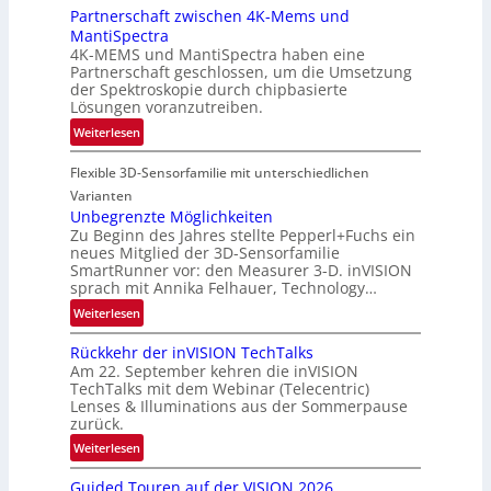
A
Partnerschaft zwischen 4K-Mems und
n
-
MantiSpectra
L
R
4K-MEMS und MantiSpectra haben eine
u
Partnerschaft geschlossen, um die Umsetzung
e
f
der Spektroskopie durch chipbasierte
g
t
Lösungen voranzutreiben.
i
-
:
Weiterlesen
o
u
P
n
n
Flexible 3D-Sensorfamilie mit unterschiedlichen
a
d
r
Varianten
R
t
Unbegrenzte Möglichkeiten
a
Zu Beginn des Jahres stellte Pepperl+Fuchs ein
n
u
neues Mitglied der 3D-Sensorfamilie
e
SmartRunner vor: den Measurer 3-D. inVISION
m
r
sprach mit Annika Felhauer, Technology…
f
s
a
:
Weiterlesen
c
h
U
h
Rückkehr der inVISION TechTalks
r
n
a
Am 22. September kehren die inVISION
t
b
f
TechTalks mit dem Webinar (Telecentric)
t
e
t
Lenses & Illuminations aus der Sommerpause
e
g
zurück.
z
c
r
w
:
Weiterlesen
h
e
i
R
n
n
s
Guided Touren auf der VISION 2026
ü