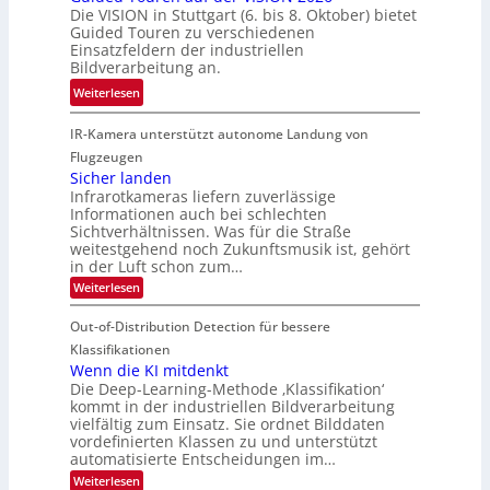
i
z
Die VISION in Stuttgart (6. bis 8. Oktober) bietet
c
c
k
t
Guided Touren zu verschiedenen
h
k
Einsatzfeldern der industriellen
e
e
k
Bildverarbeitung an.
M
n
e
:
ö
Weiterlesen
4
h
G
g
K
r
IR-Kamera unterstützt autonome Landung von
u
l
-
d
i
i
Flugzeugen
M
e
d
c
Sicher landen
e
r
Infrarotkameras liefern zuverlässige
e
h
m
i
Informationen auch bei schlechten
d
k
s
n
Sichtverhältnissen. Was für die Straße
T
e
u
weitestgehend noch Zukunftsmusik ist, gehört
V
o
i
in der Luft schon zum…
n
I
u
t
d
:
Weiterlesen
S
r
e
S
M
I
i
e
n
Out-of-Distribution Detection für bessere
a
O
c
n
n
h
Klassifikationen
N
a
e
t
Wenn die KI mitdenkt
T
r
u
Die Deep-Learning-Methode ‚Klassifikation‘
i
e
l
f
kommt in der industriellen Bildverarbeitung
a
S
c
vielfältig zum Einsatz. Sie ordnet Bilddaten
d
n
p
h
vordefinierten Klassen zu und unterstützt
d
e
e
e
T
automatisierte Entscheidungen im…
r
n
c
a
:
Weiterlesen
V