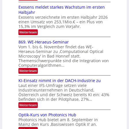
t
W
l
I
e
r
Exosens meldet starkes Wachstum im ersten
k
n
S
a
Halbjahr
s
n
I
Exosens verzeichnete im ersten Halbjahr 2026
d
O
einen Umsatz von 253,1Mio.€ – ein Plus von
i
e
15,3% im Vergleich zum Vorjahr.
N
K
2
:
Weiterlesen
I
E
0
m
x
869. WE-Heraeus-Seminar
i
2
o
t
Vom 1. bis 6. November findet das WE-
s
6
d
Heraeus-Seminar zu ‚Computational Optical
e
e
Microscopy‘ in Bad Honnef statt.
n
n
Themenschwerpunkte sind die Integration von
s
k
m
Computeralgorithmen…
t
e
:
Weiterlesen
l
8
d
6
KI-Einsatz nimmt in der DACH-Industrie zu
e
9
t
Laut einer IFS-Umfrage setzen viele
.
s
Industrieunternehmen in Deutschland,
W
t
Österreich und der Schweiz bereits KI ein: 43%
E
a
befinden sich in der Pilotphase, 27%…
-
r
H
k
:
Weiterlesen
e
e
K
r
s
I
Optik-Kurs von Photonics Hub
a
W
-
e
Photonics Hub bietet am 8. September in
a
E
u
Mainz den Kurs ‚Basiswissen Optik II‘ an.
c
i
s
h
n