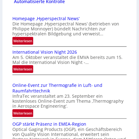
Automatisierte Kontrolle
Homepage ‚Hyperspectral News‘
Die Homepage ‚Hyperspectral News‘ (betrieben von
Philippe Monnoyer) bündelt Nachrichten zur
hyperspektralen Bildgebung und verweist…
:
Weiterlesen
H
International Vision Night 2026
o
Am 5. Oktober veranstaltet die EMVA bereits zum 15.
m
Mal die International Vision Night -…
e
:
Weiterlesen
p
I
a
n
g
Online-Event zur Thermografie in Luft- und
t
e
Raumfahrttechnik
e
‚
InfraTec veranstaltet am 23. September ein
r
H
kostenloses Online-Event zum Thema ‚Thermography
n
y
in Aerospace Engineering‘.
a
p
:
Weiterlesen
t
e
O
i
r
OGP stärkt Präsenz in EMEA-Region
n
o
Optical Gaging Products (OGP), ein Geschäftsbereich
s
l
n
von Quality Vision International, erweitert sein
p
i