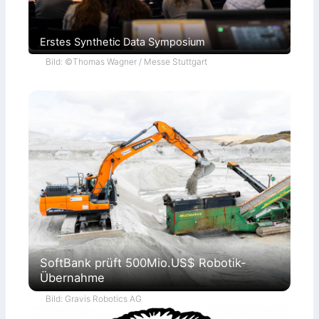
Erstes Synthetic Data Symposium
Bild: ©Thomas Wagner / Messe Stuttgart
SoftBank prüft 500Mio.US$ Robotik-
Übernahme
Bild: Gravis Robotics AG