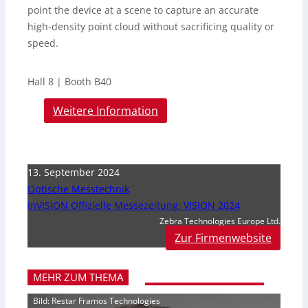
point the device at a scene to capture an accurate
high-density point cloud without sacrificing quality or
speed.
Hall 8 | Booth B40
Weitere Information
13. September 2024
Optische Messtechnik
inVISION Offizielle Messezeitung: VISION 2024
Zebra Technologies Europe Ltd.
Zur Firmenwebsite
MEHR ZUM THEMA
Bild: Restar Framos Technologies