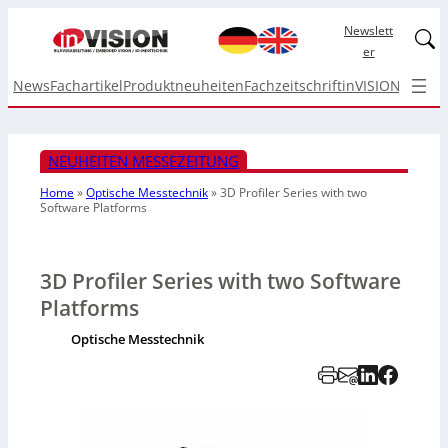
Newslett
Linked
er
News
Fachartikel
Produktneuheiten
Fachzeitschrift
inVISION Top I
NEUHEITEN MESSEZEITUNG
Home
»
Optische Messtechnik
»
3D Profiler Series with two
Software Platforms
3D Profiler Series with two Software
Platforms
Optische Messtechnik