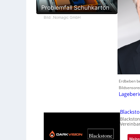
Problemfall Schuhkarton
Bild: .Nomagic GmbH
Erdbeben be
Bildsensore
Lageberi
Blackst
Blackston
Vereinba
Weite