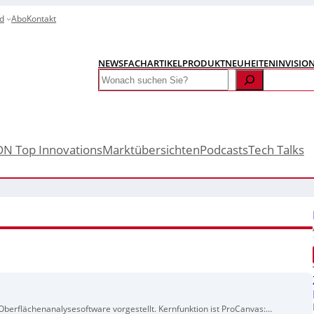
d
Abo
Kontakt
NEWS
FACHARTIKEL
PRODUKTNEUHEITEN
INVISIO
Search
ON Top Innovations
Marktübersichten
Podcasts
Tech Talks
Oberflächenanalysesoftware vorgestellt. Kernfunktion ist ProCanvas: