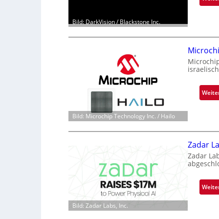
Bild: DarkVision / Blackstone Inc.
Microch
Microchi
israelisc
Weite
Bild: Microchip Technology Inc. / Hailo
Zadar La
Zadar La
abgeschl
Weite
Bild: Zadar Labs, Inc.