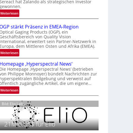
Sereact hat Zalando als strategischen Investor
r
gewonnen.
n
:
Weiterlesen
a
Z
t
a
i
OGP stärkt Präsenz in EMEA-Region
l
o
Optical Gaging Products (OGP), ein
a
Geschäftsbereich von Quality Vision
n
International, erweitert sein Partner-Netzwerk in
n
a
Europa, dem Mittleren Osten und Afrika (EMEA).
d
l
o
:
Weiterlesen
V
b
O
i
Homepage ‚Hyperspectral News‘
e
G
s
Die Homepage ‚Hyperspectral News‘ (betrieben
t
P
i
von Philippe Monnoyer) bündelt Nachrichten zur
e
s
o
hyperspektralen Bildgebung und verweist auf
i
t
n
öffentlich zugängliche Artikel, die um eigene…
l
ä
N
:
Weiterlesen
i
r
i
H
g
k
g
o
t
t
Bild: Elio Labs.
h
m
s
P
t
e
i
r
2
p
c
ä
0
21Mio.US$ für Elio
a
h
s
2
g
a
e
6