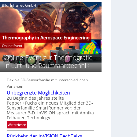
e
n
n
Bild: InfraTec GmbH
‚
S
z
H
e
i
y
r
n
p
e
E
e
a
M
r
c
E
s
t
A
p
s
-
e
Online-Event zur Thermografie
S
R
c
e
e
in Luft- und Raumfahrttechnik
t
r
g
r
i
i
a
e
Flexible 3D-Sensorfamilie mit unterschiedlichen
o
l
s
n
Varianten
N
-
Unbegrenzte Möglichkeiten
e
B
Zu Beginn des Jahres stellte
w
Pepperl+Fuchs ein neues Mitglied der 3D-
-
s
Sensorfamilie SmartRunner vor: den
R
Measurer 3-D. inVISION sprach mit Annika
‘
u
Felhauer, Technology…
n
:
Weiterlesen
d
U
e
Rückkehr der inVISION TechTalks
n