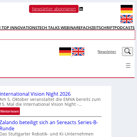
LinkedIn
Newsletter abonnieren
N TOP INNOVATIONS
TECH TALKS WEBINARE
FACHZEITSCHRIFT
PODCASTS
LinkedIn
Newsletter
International Vision Night 2026
Am 5. Oktober veranstaltet die EMVA bereits zum
15. Mal die International Vision Night -…
:
Weiterlesen
I
Zalando beteiligt sich an Sereacts Series-B-
n
Runde
t
Das Stuttgarter Robotik- und KI-Unternehmen
e