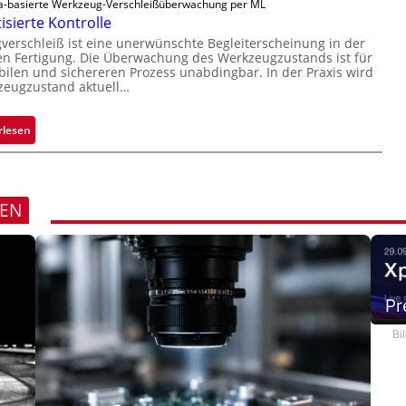
-basierte Werkzeug-Verschleißüberwachung per ML
s
r
sierte Kontrolle
u
erschleiß ist eine unerwünschte Begleiterscheinung in der
c
n Fertigung. Die Überwachung des Werkzeugzustands ist für
k
bilen und sichereren Prozess unabdingbar. In der Praxis wird
zeugzustand aktuell…
m
a
r
:
rlesen
k
A
e
u
n
t
e
o
REN
r
m
k
a
e
t
n
i
n
s
Pr
u
i
Bi
n
e
g
r
t
e