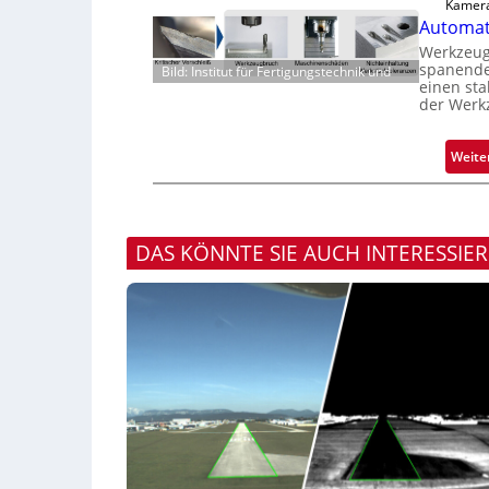
Kamera
Automati
Werkzeugv
spanende
Bild: Institut für Fertigungstechnik und
einen sta
der Werk
Weite
DAS KÖNNTE SIE AUCH INTERESSIE