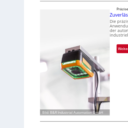
Präzise
Zuverlä
Die präz
Anwendun
der auto
industrie
Weite
Bild: B&R Industrial Automation GmbH