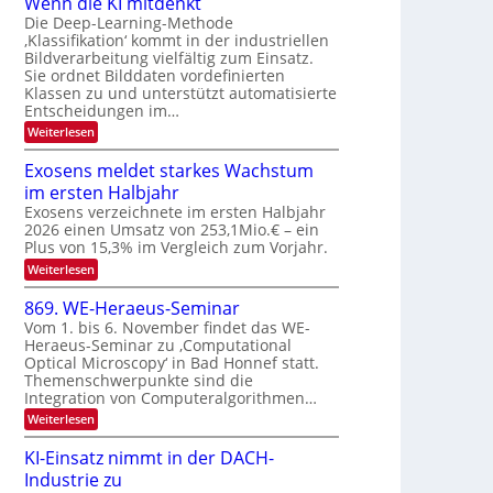
Wenn die KI mitdenkt
a
T
n
Die Deep-Learning-Methode
u
‚Klassifikation‘ kommt in der industriellen
e
g
f
Bildverarbeitung vielfältig zum Einsatz.
c
z
d
Sie ordnet Bilddaten vordefinierten
h
u
Klassen zu und unterstützt automatisierte
e
T
E
Entscheidungen im…
r
a
l
:
Weiterlesen
V
l
e
W
I
e
k
k
Exosens meldet starkes Wachstum
S
n
s
t
im ersten Halbjahr
n
I
r
d
Exosens verzeichnete im ersten Halbjahr
O
i
2026 einen Umsatz von 253,1Mio.€ – ein
o
e
N
Plus von 15,3% im Vergleich zum Vorjahr.
n
K
2
:
Weiterlesen
I
i
0
E
m
k
x
i
2
869. WE-Heraeus-Seminar
-
o
t
6
Vom 1. bis 6. November findet das WE-
s
d
u
Heraeus-Seminar zu ‚Computational
e
e
n
Optical Microscopy‘ in Bad Honnef statt.
n
n
d
s
k
Themenschwerpunkte sind die
m
t
Integration von Computeralgorithmen…
B
e
i
:
Weiterlesen
l
8
d
l
6
e
KI-Einsatz nimmt in der DACH-
d
9
t
Industrie zu
v
.
s