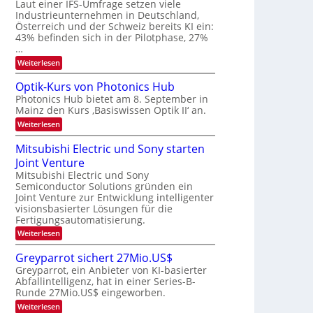
W
Laut einer IFS-Umfrage setzen viele
t
e
E
a
Industrieunternehmen in Deutschland,
r
-
r
Österreich und der Schweiz bereits KI ein:
H
a
k
43% befinden sich in der Pilotphase, 27%
e
e
r
…
r
s
b
a
:
Weiterlesen
W
e
e
K
a
u
I
c
i
Optik-Kurs von Photonics Hub
s
-
h
t
Photonics Hub bietet am 8. September in
-
E
s
S
Mainz den Kurs ‚Basiswissen Optik II‘ an.
i
u
t
e
n
u
:
Weiterlesen
n
m
s
m
O
g
i
a
i
p
Mitsubishi Electric und Sony starten
n
t
m
s
t
a
z
Joint Venture
e
i
-
r
n
r
k
Mitsubishi Electric und Sony
T
i
s
-
Semiconductor Solutions gründen ein
m
t
r
K
Joint Venture zur Entwicklung intelligenter
m
e
u
e
visionsbasierter Lösungen für die
t
n
r
n
i
Fertigungsautomatisierung.
H
s
n
a
d
v
:
Weiterlesen
d
l
o
M
s
e
b
n
i
Greyparrot sichert 27Mio.US$
r
j
P
t
D
a
Greyparrot, ein Anbieter von KI-basierter
h
s
A
h
o
Abfallintelligenz, hat in einer Series-B-
u
C
r
t
Runde 27Mio.US$ eingeworben.
b
H
o
i
:
-
Weiterlesen
n
s