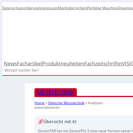
Datenschutzerklärung
Impressum
Marktübersichten
Perfekte Maschine
Downloa
News
Fachartikel
Produktneuheiten
Fachzeitschrift
inVISI
Search
MESSTECHNIK
Home
»
Optische Messtechnik
»
Analysen
automatisieren
Übersicht mit KI
ZensorFAR hat mit ZensorPro 5 eine neue Version seiner 