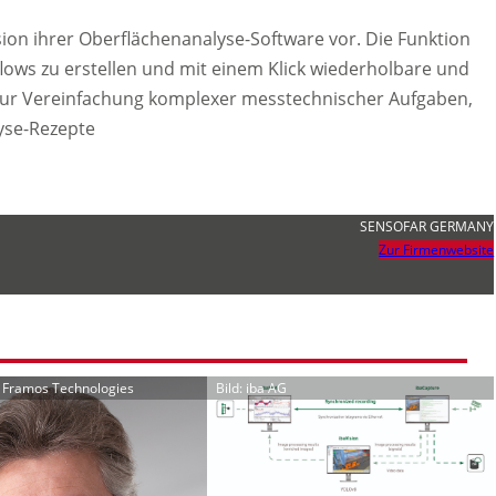
sion ihrer Oberflächenanalyse-Software vor. Die Funktion
ows zu erstellen und mit einem Klick wiederholbare und
t zur Vereinfachung komplexer messtechnischer Aufgaben,
lyse-Rezepte
SENSOFAR GERMANY
Zur Firmenwebsite
r Framos Technologies
Bild: iba AG