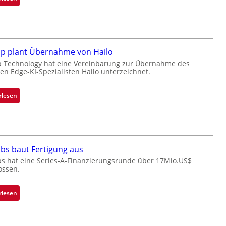
B
l
a
c
k
ip plant Übernahme von Hailo
s
p Technology hat eine Vereinbarung zur Übernahme des
hen Edge-KI-Spezialisten Hailo unterzeichnet.
t
o
n
:
rlesen
e
M
ü
i
b
c
e
r
r
bs baut Fertigung aus
o
n
c
bs hat eine Series-A-Finanzierungsrunde über 17Mio.US$
i
ossen.
h
m
i
m
p
:
rlesen
t
p
Z
D
l
a
a
a
d