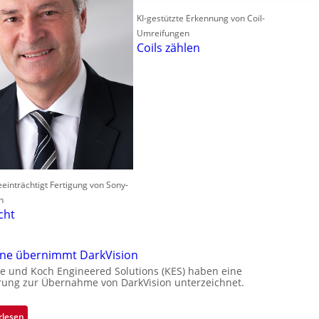
KI-gestützte Erkennung von Coil-
Umreifungen
Coils zählen
einträchtigt Fertigung von Sony-
n
cht
one übernimmt DarkVision
e und Koch Engineered Solutions (KES) haben eine
rung zur Übernahme von DarkVision unterzeichnet.
:
rlesen