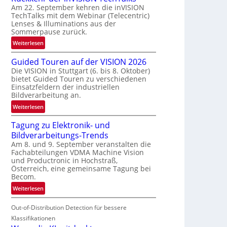
Am 22. September kehren die inVISION
b
TechTalks mit dem Webinar (Telecentric)
e
Lenses & Illuminations aus der
g
Sommerpause zurück.
r
:
Weiterlesen
e
R
n
Guided Touren auf der VISION 2026
ü
z
Die VISION in Stuttgart (6. bis 8. Oktober)
c
t
bietet Guided Touren zu verschiedenen
k
e
Einsatzfeldern der industriellen
k
Bildverarbeitung an.
M
e
ö
:
Weiterlesen
h
g
G
r
l
Tagung zu Elektronik- und
u
d
i
Bildverarbeitungs-Trends
i
e
c
Am 8. und 9. September veranstalten die
d
r
Fachabteilungen VDMA Machine Vision
h
e
i
und Productronic in Hochstraß,
k
d
n
Österreich, eine gemeinsame Tagung bei
e
T
Becom.
V
i
o
I
:
Weiterlesen
t
u
S
T
e
r
I
Out-of-Distribution Detection für bessere
a
n
e
O
g
Klassifikationen
n
N
u