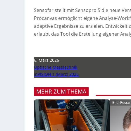
Sensofar stellt mit Sensopro 5 die neue Ver
Procanvas ermöglicht eigene Analyse-Workfl
adaptive Ergebnisse zu erzielen. Entwickel
erlaubt das Tool die Erstellung eigener Ana
6. März 2026
Optische Messtechnik
inVISION 1 (März) 2026
MEHR ZUM THEMA
Bild: Resta