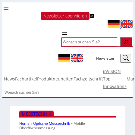
LinkedIn
Newsletter abonnieren
Search
LinkedIn
Newsletter
inVISION
News
Fachartikel
Produktneuheiten
Fachzeitschrift
Top
Mar
Innovations
Search
MESSTECHNIK
Home
»
Optische Messtechnik
»
Mobile
Oberflächenmessung