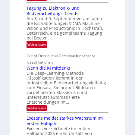
G
g
r
Tagung zu Elektronik- und
u
l
d
Bildverarbeitungs-Trends
i
i
e
Am 8. und 9. September veranstalten
d
c
r
die Fachabteilungen VDMA Machine
e
h
Vision und Productronic in Hochstraß,
i
d
k
Österreich, eine gemeinsame Tagung
n
T
e
bei Becom.
V
o
i
:
Weiterlesen
I
u
t
T
S
r
e
Out-of-Distribution Detection für bessere
a
I
e
n
g
Klassifikationen
O
n
u
Wenn die KI mitdenkt
N
a
Die Deep-Learning-Methode
n
T
u
‚Klassifikation‘ kommt in der
g
e
industriellen Bildverarbeitung vielfältig
f
z
c
zum Einsatz. Sie ordnet Bilddaten
d
u
h
vordefinierten Klassen zu und
e
E
unterstützt automatisierte
T
r
Entscheidungen im…
l
a
V
e
:
Weiterlesen
l
I
W
k
k
e
S
Exosens meldet starkes Wachstum im
t
s
n
I
ersten Halbjahr
r
n
Exosens verzeichnete im ersten
O
d
o
Halbjahr 2026 einen Umsatz von
i
N