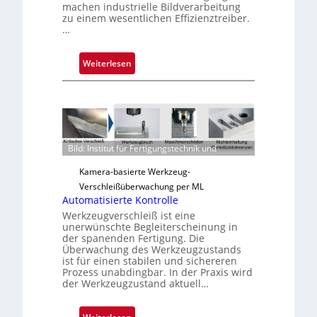
machen industrielle Bildverarbeitung
zu einem wesentlichen Effizienztreiber.
…
:
Weiterlesen
Z
u
v
e
r
Bild: Institut für Fertigungstechnik und
l
ä
Kamera-basierte Werkzeug-
s
Verschleißüberwachung per ML
s
Automatisierte Kontrolle
i
Werkzeugverschleiß ist eine
g
unerwünschte Begleiterscheinung in
der spanenden Fertigung. Die
e
Überwachung des Werkzeugzustands
D
ist für einen stabilen und sichereren
r
Prozess unabdingbar. In der Praxis wird
der Werkzeugzustand aktuell…
u
c
k
: