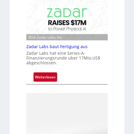
D
r
a
o
r
c
k
h
V
i
i
p
Bild: Zadar Labs, Inc.
s
p
i
Zadar Labs baut Fertigung aus
l
o
Zadar Labs hat eine Series-A-
a
n
Finanzierungsrunde über 17Mio.US$
n
abgeschlossen.
t
Ü
:
Weiterlesen
b
Z
e
a
r
d
n
a
a
r
h
L
m
a
e
b
v
s