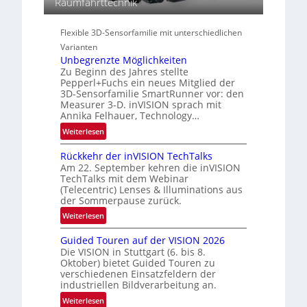
Raumfahrttechnik
i
r
s
o
a
-
n
Flexible 3D-Sensorfamilie mit unterschiedlichen
l
B
N
Varianten
-
e
Unbegrenzte Möglichkeiten
R
Zu Beginn des Jahres stellte
w
u
Pepperl+Fuchs ein neues Mitglied der
s
n
3D-Sensorfamilie SmartRunner vor: den
‘
Measurer 3-D. inVISION sprach mit
d
Annika Felhauer, Technology…
e
:
Weiterlesen
U
Rückkehr der inVISION TechTalks
n
Am 22. September kehren die inVISION
b
TechTalks mit dem Webinar
e
(Telecentric) Lenses & Illuminations aus
g
der Sommerpause zurück.
r
:
Weiterlesen
e
R
n
Guided Touren auf der VISION 2026
ü
z
Die VISION in Stuttgart (6. bis 8.
c
t
Oktober) bietet Guided Touren zu
k
verschiedenen Einsatzfeldern der
e
k
industriellen Bildverarbeitung an.
M
e
:
ö
Weiterlesen
h