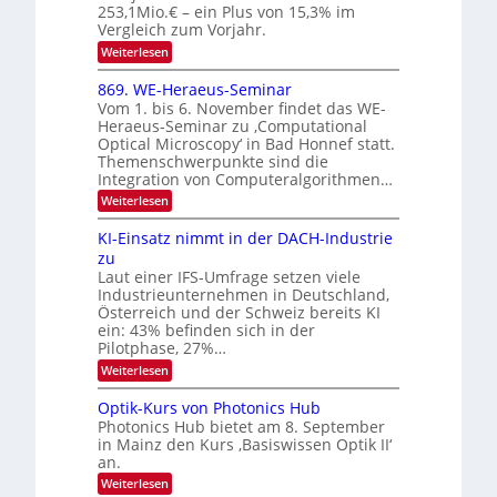
n
e
253,1Mio.€ – ein Plus von 15,3% im
2
K
i
Vergleich zum Vorjahr.
I
0
k
:
Weiterlesen
m
2
E
-
i
6
x
t
869. WE-Heraeus-Seminar
u
o
d
Vom 1. bis 6. November findet das WE-
n
s
e
Heraeus-Seminar zu ‚Computational
e
d
n
Optical Microscopy‘ in Bad Honnef statt.
n
k
B
Themenschwerpunkte sind die
s
t
i
m
Integration von Computeralgorithmen…
e
l
:
Weiterlesen
l
d
8
d
6
v
KI-Einsatz nimmt in der DACH-Industrie
e
9
t
zu
e
.
s
Laut einer IFS-Umfrage setzen viele
r
W
t
Industrieunternehmen in Deutschland,
E
a
a
-
Österreich und der Schweiz bereits KI
r
r
H
ein: 43% befinden sich in der
k
e
b
e
Pilotphase, 27%…
r
s
e
:
Weiterlesen
a
W
i
K
e
a
I
u
t
Optik-Kurs von Photonics Hub
c
-
s
h
Photonics Hub bietet am 8. September
u
E
-
s
in Mainz den Kurs ‚Basiswissen Optik II‘
n
i
S
t
an.
n
e
g
u
s
m
:
Weiterlesen
m
s
a
i