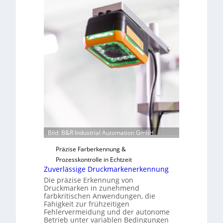
o
b
n
a
H
u
a
t
i
F
l
e
o
r
t
i
g
u
n
Bild: B&R Industrial Automation GmbH
g
a
Präzise Farberkennung &
u
Prozesskontrolle in Echtzeit
s
Zuverlässige Druckmarkenerkennung
Die präzise Erkennung von
Druckmarken in zunehmend
farbkritischen Anwendungen, die
Fähigkeit zur frühzeitigen
Fehlervermeidung und der autonome
Betrieb unter variablen Bedingungen