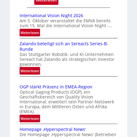
Weiterlesen
m
A
a
u
International Vision Night 2026
r
t
Am 5. Oktober veranstaltet die EMVA bereits
k
zum 15. Mal die International Vision Night -…
o
e
m
:
Weiterlesen
n
I
a
Zalando beteiligt sich an Sereacts Series-B-
n
e
t
Runde
t
r
i
Das Stuttgarter Robotik- und KI-Unternehmen
e
k
s
Sereact hat Zalando als strategischen Investor
r
e
gewonnen.
i
n
n
e
:
Weiterlesen
a
n
Z
r
t
a
u
t
i
OGP stärkt Präsenz in EMEA-Region
l
n
e
o
Optical Gaging Products (OGP), ein
a
g
K
n
Geschäftsbereich von Quality Vision
n
International, erweitert sein Partner-Netzwerk
a
o
d
in Europa, dem Mittleren Osten und Afrika
l
n
(EMEA).
o
V
t
b
:
Weiterlesen
i
r
e
O
s
o
t
Homepage ‚Hyperspectral News‘
G
i
Die Homepage ‚Hyperspectral News‘ (betrieben
e
l
P
o