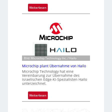
:
Weiterlesen
B
l
a
c
k
s
t
o
n
Bild: Microchip Technology Inc. / Hailo
e
ü
Microchip plant Übernahme von Hailo
b
Microchip Technology hat eine
Vereinbarung zur Übernahme des
e
israelischen Edge-KI-Spezialisten Hailo
r
unterzeichnet.
n
i
:
Weiterlesen
m
M
m
i
t
c