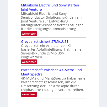
O
i
t
-
n
p
m
Mitsubishi Electric und Sony starten
z
a
t
T
e
Joint Venture
n
r
i
r
r
i
Mitsubishi Electric und Sony
k
s
m
e
Semiconductor Solutions gründen ein
-
t
m
K
Joint Venture zur Entwicklung
n
e
t
u
n
intelligenter visionsbasierter Lösungen
d
i
r
H
für die Fertigungsautomatisierung.
n
s
s
a
d
:
Weiterlesen
v
l
e
M
o
b
r
i
n
j
Greyparrot sichert 27Mio.US$
D
t
P
a
Greyparrot, ein Anbieter von KI-
A
s
h
h
basierter Abfallintelligenz, hat in einer
C
u
o
r
H
Series-B-Runde 27Mio.US$
b
t
-
eingeworben.
i
o
I
s
n
:
Weiterlesen
n
h
i
G
d
i
c
r
Partnerschaft zwischen 4K-Mems und
u
E
s
e
s
l
MantiSpectra
H
y
t
e
u
4K-MEMS und MantiSpectra haben eine
p
r
c
b
Partnerschaft geschlossen, um die
a
i
t
r
Umsetzung der Spektroskopie durch
e
r
r
chipbasierte Lösungen voranzutreiben.
z
i
o
u
c
:
Weiterlesen
t
u
P
s
n
a
i
d
r
c
S