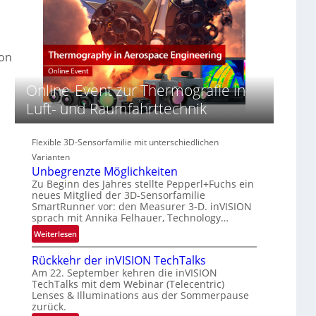
‚
S
z
H
e
i
y
r
n
p
e
E
ion
e
a
M
r
c
E
Online-Event zur Thermografie in
s
t
A
p
Luft- und Raumfahrttechnik
s
-
e
S
R
c
e
e
t
Flexible 3D-Sensorfamilie mit unterschiedlichen
r
g
r
Varianten
i
i
a
Unbegrenzte Möglichkeiten
e
o
l
Zu Beginn des Jahres stellte Pepperl+Fuchs ein
s
n
neues Mitglied der 3D-Sensorfamilie
N
-
SmartRunner vor: den Measurer 3-D. inVISION
e
B
sprach mit Annika Felhauer, Technology…
w
-
:
Weiterlesen
s
R
U
‘
u
Rückkehr der inVISION TechTalks
n
n
Am 22. September kehren die inVISION
b
d
TechTalks mit dem Webinar (Telecentric)
e
e
Lenses & Illuminations aus der Sommerpause
g
zurück.
r