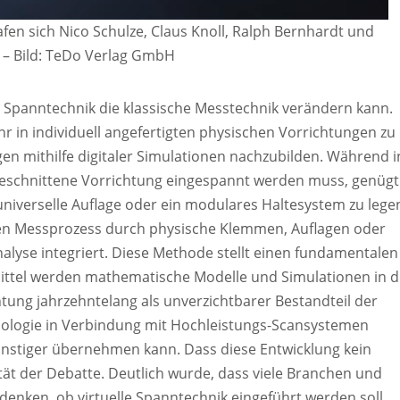
fen sich Nico Schulze, Claus Knoll, Ralph Bernhardt und
 – Bild: TeDo Verlag GmbH
le Spanntechnik die klassische Messtechnik verändern kann.
r in individuell angefertigten physischen Vorrichtungen zu
n mithilfe digitaler Simulationen nachzubilden. Während i
zugeschnittene Vorrichtung eingespannt werden muss, genügt
 universelle Auflage oder ein modulares Haltesystem zu lege
len Messprozess durch physische Klemmen, Auflagen oder
Analyse integriert. Diese Methode stellt einen fundamentalen
ittel werden mathematische Modelle und Simulationen in 
htung jahrzehntelang als unverzichtbarer Bestandteil der
chnologie in Verbindung mit Hochleistungs-Scansystemen
ngünstiger übernehmen kann. Dass diese Entwicklung kein
tät der Debatte. Deutlich wurde, dass viele Branchen und
nken, ob virtuelle Spanntechnik eingeführt werden soll,