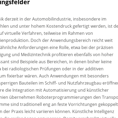
ungsfelder
nik derzeit in der Automobilindustrie, insbesondere im
ahlen und unter hohem Kostendruck gefertigt werden, ist d
uf virtuelle Verfahren, teilweise im Rahmen von
erienproduktion. Doch der Anwendungsbereich reicht weit
 ähnliche Anforderungen eine Rolle, etwa bei der präzisen
gung und Medizintechnik profitieren ebenfalls von hoher
ssant sind Beispiele aus Bereichen, in denen bisher keine
 bei radiologischen Prüfungen oder in der additiven
 kaum fixierbar wären. Auch Anwendungen mit besonders
sperrigen Bauteilen im Schiff- und Nutzfahrzeugbau eröffne
ere die Integration mit Automatisierung und künstlicher
onslinien übernehmen Roboterprogrammierungen den Transpo
mme sind traditionell eng an feste Vorrichtungen gekoppelt
der Praxis leicht variieren können. Künstliche Intelligenz