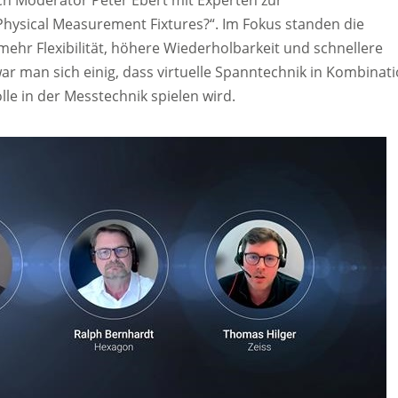
ch Moderator Peter Ebert mit Experten zur
Physical Measurement Fixtures?“. Im Fokus standen die
 mehr Flexibilität, höhere Wiederholbarkeit und schnellere
 man sich einig, dass virtuelle Spanntechnik in Kombinat
lle in der Messtechnik spielen wird.