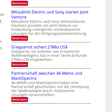
h
n
e
:
Weiterlesen
-
s
s
O
S
i
t
a
p
e
Mitsubishi Electric und Sony starten Joint
u
t
t
t
m
von
m
z
Venture
u
i
i
i
n
k
d,
n
Mitsubishi Electric und Sony Semiconductor
n
m
i
-
a
Solutions gründen ein Joint Venture zur
e
g
m
K
r
r
Entwicklung intelligenter visionsbasierter
m
u
s
s
Lösungen für die Fertigungsautomatisierung.
t
r
t
-
i
s
:
Weiterlesen
e
n
T
en
v
M
n
d
o
i
r
H
Greyparrot sichert 27Mio.US$
e
in
n
t
a
e
r
Greyparrot, ein Anbieter von KI-basierter
P
s
l
D
n
Abfallintelligenz, hat in einer Series-B-Runde
h
u
b
A
o
27Mio.US$ eingeworben.
b
d
j
C
t
i
a
:
s
Weiterlesen
H
o
s
h
G
-
n
h
r
r
I
Partnerschaft zwischen 4K-Mems und
i
i
e
n
c
E
MantiSpectra
y
d
s
l
p
4K-MEMS und MantiSpectra haben eine
u
H
e
a
s
Partnerschaft geschlossen, um die Umsetzung
u
c
r
t
der Spektroskopie durch chipbasierte
b
t
r
r
r
Lösungen voranzutreiben.
o
i
i
t
:
Weiterlesen
e
c
s
P
z
u
i
a
u
n
c
r
d