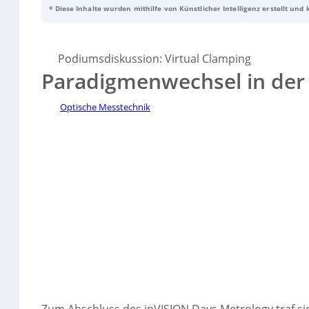
* Diese Inhalte wurden mithilfe von Künstlicher Intelligenz erstellt und
Prozesse ermöglicht. Trotz bestehender Herausforderungen herrschte
Spanntechnik zukünftig eine Schlüsselrolle in der Messtechnik spiel
Podiumsdiskussion: Virtual Clamping
Paradigmenwechsel in der
Optische Messtechnik
Sorry, no results.
Please try another keyword