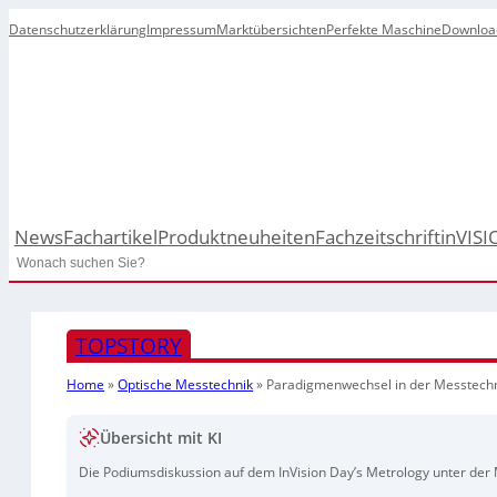
Datenschutzerklärung
Impressum
Marktübersichten
Perfekte Maschine
Downloa
News
Fachartikel
Produktneuheiten
Fachzeitschrift
inVISI
Search
TOPSTORY
Home
»
Optische Messtechnik
»
Paradigmenwechsel in der Messtech
Übersicht mit KI
Die Podiumsdiskussion auf dem InVision Day’s Metrology unter der M
Spanntechnik. Experten betonten, dass virtuelle Spanntechnik gerin