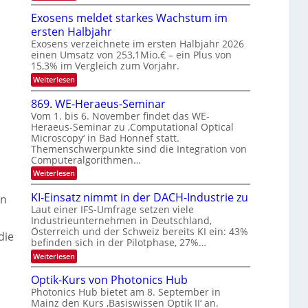
E
W
e
T
e
l
Exosens meldet starkes Wachstum im
r
n
a
e
ersten Halbjahr
n
V
l
k
d
Exosens verzeichnete im ersten Halbjahr 2026
I
k
i
t
einen Umsatz von 253,1Mio.€ – ein Plus von
S
e
s
15,3% im Vergleich zum Vorjahr.
r
K
I
:
Weiterlesen
o
I
O
E
m
n
N
x
i
869. WE-Heraeus-Seminar
i
o
t
2
Vom 1. bis 6. November findet das WE-
s
d
k
0
Heraeus-Seminar zu ‚Computational Optical
e
e
-
Microscopy‘ in Bad Honnef statt.
2
n
n
u
s
k
Themenschwerpunkte sind die Integration von
6
m
t
n
Computeralgorithmen…
e
d
:
Weiterlesen
l
8
B
d
6
e
KI-Einsatz nimmt in der DACH-Industrie zu
i
en
9
t
Laut einer IFS-Umfrage setzen viele
l
.
s
Industrieunternehmen in Deutschland,
W
t
d
Österreich und der Schweiz bereits KI ein: 43%
E
a
die
v
-
befinden sich in der Pilotphase, 27%…
r
e
H
k
:
Weiterlesen
e
e
r
K
r
s
I
a
Optik-Kurs von Photonics Hub
a
W
-
e
r
a
Photonics Hub bietet am 8. September in
E
u
c
b
Mainz den Kurs ‚Basiswissen Optik II‘ an.
i
s