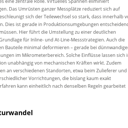
s eine zentrale Rolle. Virtuelles Spannen eliminiert
en. Das Umrüsten ganzer Messplätze reduziert sich auf
eschleunigt sich der Teilewechsel so stark, dass innerhalb 
n. Dies ist gerade in Produktionsumgebungen entscheiden
müssen. Hier führt die Umstellung zu einer deutlichen
Grundlage für Inline- und At-Line-Messstrategien. Auch die
nen Bauteile minimal deformieren – gerade bei dünnwandig
hungen im Mikrometerbereich. Solche Einflüsse lassen sich 
lation unabhängig von mechanischen Kräften wirkt. Zudem
en an verschiedenen Standorten, etwa beim Zulieferer und
rschiedlicher Vorrichtungen, die bislang kaum exakt
Verfahren kann einheitlich nach denselben Regeln gearbeitet
turwandel