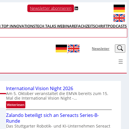
LinkedIn
Newsletter abonnieren
N TOP INNOVATIONS
TECH TALKS WEBINARE
FACHZEITSCHRIFT
PODCASTS
LinkedIn
Newsletter
International Vision Night 2026
Am 5. Oktober veranstaltet die EMVA bereits zum 15.
Mal die International Vision Night -…
:
Weiterlesen
I
Zalando beteiligt sich an Sereacts Series-B-
n
Runde
t
Das Stuttgarter Robotik- und KI-Unternehmen Sereact
e