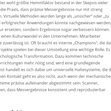
e. Der wohl größte Hemmfaktor bestand in der Skepsis vieler
ie Praxis, dass präzise Messergebnisse nur mit streng
. Virtuelle Methoden wurden lange als „unsicher“ oder „zu
hl erfolgreicher Anwendungen konnte nachgewiesen werden
 nur ersetzen, sondern Ergebnisse sogar verbessern können.
er einen Kulturwandel in den Unternehmen. Mitarbeiter
uverlässig ist. Oft braucht es interne „Champions“, die da
jekte spielen bei dieser Umstellung eine wichtige Rolle. Es 
sychologische Transformation. Dazu kommen technische
orrichtungen mehr nötig sind, wird eine grundlegende
ist handelt es sich dabei um universelle Haltesysteme, die 
chen Kontakt geht es also nicht, auch wenn der mechanische
eme präzise aufeinander abgestimmt sein: Scanner,
den, dass Messergebnisse konsistent und reproduzierbar