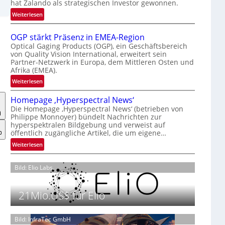
hat Zalando als strategischen Investor gewonnen.
r
:
n
Weiterlesen
Z
a
a
t
OGP stärkt Präsenz in EMEA-Region
l
i
Optical Gaging Products (OGP), ein Geschäftsbereich
a
o
von Quality Vision International, erweitert sein
Partner-Netzwerk in Europa, dem Mittleren Osten und
n
n
Afrika (EMEA).
d
a
o
:
l
Weiterlesen
b
O
V
Homepage ‚Hyperspectral News‘
e
G
i
Die Homepage ‚Hyperspectral News‘ (betrieben von
t
P
s
Philippe Monnoyer) bündelt Nachrichten zur
e
s
i
hyperspektralen Bildgebung und verweist auf
i
t
o
öffentlich zugängliche Artikel, die um eigene…
l
ä
n
:
Weiterlesen
i
r
N
H
g
k
i
o
t
t
Bild: Elio Labs.
g
m
s
P
h
e
i
r
t
p
21Mio.US$ für Elio
c
ä
2
a
h
s
0
g
a
e
2
Bild: InfraTec GmbH
e
n
n
6