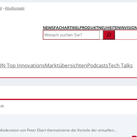
d
Abo
Kontakt
NEWS
FACHARTIKEL
PRODUKTNEUHEITEN
INVISIO
Search
ON Top Innovations
Marktübersichten
Podcasts
Tech Talks
nik
oderation von Peter Ebert thematisierte die Vorteile der virtuellen
gere Kosten, mehr Flexibilität, höhere Wiederholbarkeit und schnellere