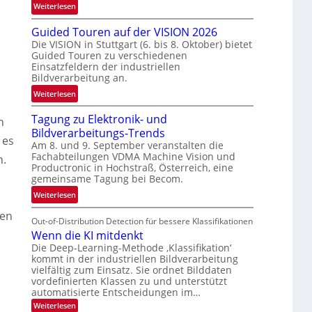
:
Weiterlesen
e
R
n
Guided Touren auf der VISION 2026
ü
z
Die VISION in Stuttgart (6. bis 8. Oktober) bietet
c
t
Guided Touren zu verschiedenen
k
e
Einsatzfeldern der industriellen
k
Bildverarbeitung an.
M
e
ö
:
Weiterlesen
h
g
G
r
l
Tagung zu Elektronik- und
u
n
d
i
Bildverarbeitungs-Trends
i
e
 es
c
Am 8. und 9. September veranstalten die
d
r
Fachabteilungen VDMA Machine Vision und
h
n.
e
i
Productronic in Hochstraß, Österreich, eine
k
d
n
gemeinsame Tagung bei Becom.
e
T
V
:
Weiterlesen
i
o
I
T
t
u
den
S
Out-of-Distribution Detection für bessere Klassifikationen
a
e
r
I
Wenn die KI mitdenkt
g
n
e
O
Die Deep-Learning-Methode ‚Klassifikation‘
u
n
N
kommt in der industriellen Bildverarbeitung
n
a
vielfältig zum Einsatz. Sie ordnet Bilddaten
T
g
u
vordefinierten Klassen zu und unterstützt
e
z
automatisierte Entscheidungen im…
f
c
u
d
:
Weiterlesen
h