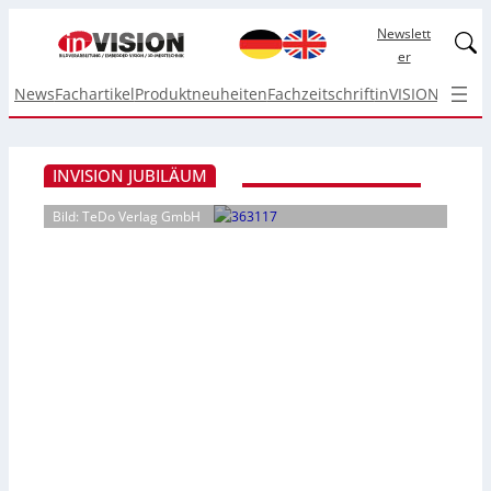
Newslett
Linked
er
News
Fachartikel
Produktneuheiten
Fachzeitschrift
inVISION Top I
INVISION JUBILÄUM
Bild: TeDo Verlag GmbH