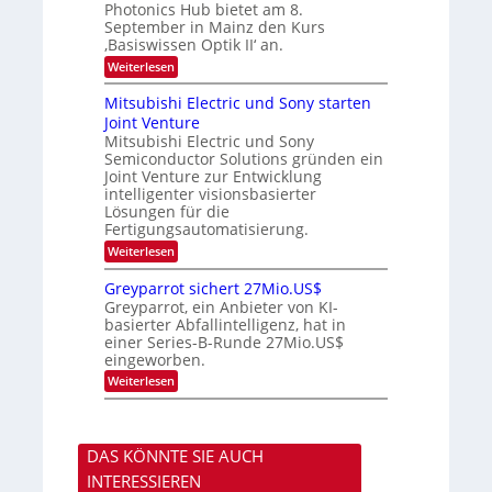
s
t
Photonics Hub bietet am 8.
E
-
u
September in Mainz den Kurs
i
S
m
‚Basiswissen Optik II‘ an.
n
e
i
s
m
m
:
Weiterlesen
a
i
e
O
t
n
r
p
Mitsubishi Electric und Sony starten
z
a
s
t
Joint Venture
n
r
t
i
i
Mitsubishi Electric und Sony
e
k
m
n
Semiconductor Solutions gründen ein
-
m
H
K
Joint Venture zur Entwicklung
t
a
u
intelligenter visionsbasierter
i
l
r
Lösungen für die
n
b
s
Fertigungsautomatisierung.
d
j
v
e
a
o
:
Weiterlesen
r
h
n
M
D
r
P
i
Greyparrot sichert 27Mio.US$
A
h
t
Greyparrot, ein Anbieter von KI-
C
o
s
H
basierter Abfallintelligenz, hat in
t
u
-
einer Series-B-Runde 27Mio.US$
o
b
I
n
eingeworben.
i
n
i
s
:
Weiterlesen
d
c
h
G
u
s
i
r
s
H
E
e
t
u
l
y
r
b
e
DAS KÖNNTE SIE AUCH
p
i
c
a
e
INTERESSIEREN
t
r
z