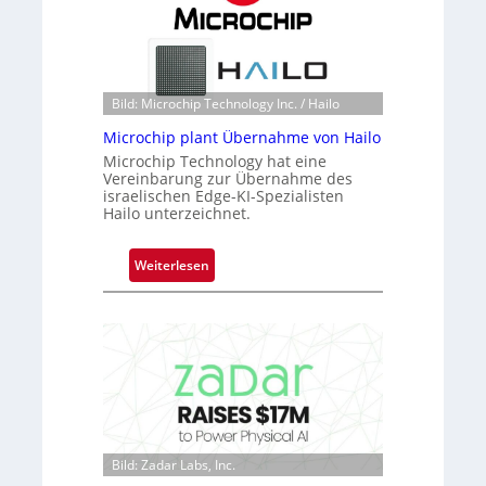
k
n
s
S
t
e
o
r
n
Bild: Microchip Technology Inc. / Hailo
e
e
a
Microchip plant Übernahme von Hailo
ü
c
Microchip Technology hat eine
b
Vereinbarung zur Übernahme des
t
e
israelischen Edge-KI-Spezialisten
s
r
Hailo unterzeichnet.
S
n
e
i
:
Weiterlesen
r
m
M
i
m
i
e
t
c
s
D
r
-
a
o
B
r
c
-
k
h
R
V
i
u
i
Bild: Zadar Labs, Inc.
p
n
s