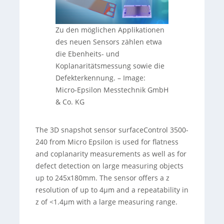
Zu den möglichen Applikationen
des neuen Sensors zählen etwa
die Ebenheits- und
Koplanaritätsmessung sowie die
Defekterkennung.
–
Image:
Micro-Epsilon Messtechnik GmbH
& Co. KG
The 3D snapshot sensor surfaceControl 3500-
240 from Micro Epsilon is used for flatness
and coplanarity measurements as well as for
defect detection on large measuring objects
up to 245x180mm. The sensor offers a z
resolution of up to 4µm and a repeatability in
z of <1.4µm with a large measuring range.