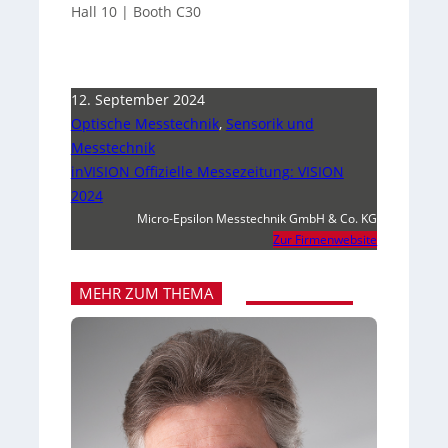
Hall 10 | Booth C30
12. September 2024
Optische Messtechnik
,
Sensorik und
Messtechnik
inVISION Offizielle Messezeitung: VISION
2024
Micro-Epsilon Messtechnik GmbH & Co. KG
Zur Firmenwebsite
MEHR ZUM THEMA