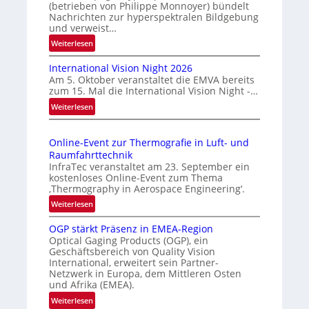
(betrieben von Philippe Monnoyer) bündelt
e
Nachrichten zur hyperspektralen Bildgebung
r
und verweist…
l
:
Weiterlesen
ä
H
s
International Vision Night 2026
o
s
Am 5. Oktober veranstaltet die EMVA bereits
m
zum 15. Mal die International Vision Night -…
i
e
:
Weiterlesen
g
p
I
e
a
n
g
D
Online-Event zur Thermografie in Luft- und
t
e
r
Raumfahrttechnik
e
‚
u
InfraTec veranstaltet am 23. September ein
r
H
kostenloses Online-Event zum Thema
c
n
y
‚Thermography in Aerospace Engineering‘.
k
a
p
:
Weiterlesen
m
t
e
O
a
i
r
OGP stärkt Präsenz in EMEA-Region
n
o
r
Optical Gaging Products (OGP), ein
s
l
n
Geschäftsbereich von Quality Vision
k
p
i
International, erweitert sein Partner-
a
e
e
n
Netzwerk in Europa, dem Mittleren Osten
l
c
n
e
und Afrika (EMEA).
V
t
e
-
:
Weiterlesen
i
r
E