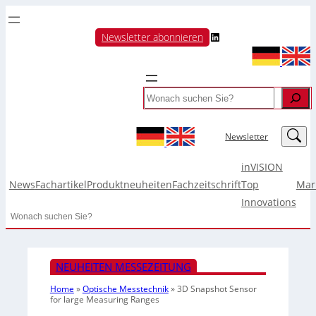
LinkedIn
Newsletter abonnieren
Search
LinkedIn
Newsletter
inVISION
News
Fachartikel
Produktneuheiten
Fachzeitschrift
Top
Mar
Innovations
Search
NEUHEITEN MESSEZEITUNG
Home
»
Optische Messtechnik
»
3D Snapshot Sensor
for large Measuring Ranges