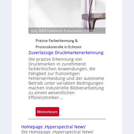
r
t
i
g
u
Bild: B&R Industrial Automation GmbH
n
g
Präzise Farberkennung &
a
Prozesskontrolle in Echtzeit
u
Zuverlässige Druckmarkenerkennung
s
Die präzise Erkennung von
Druckmarken in zunehmend
farbkritischen Anwendungen, die
Fähigkeit zur frühzeitigen
Fehlervermeidung und der autonome
Betrieb unter variablen Bedingungen
machen industrielle Bildverarbeitung
zu einem wesentlichen
Effizienztreiber.…
:
Weiterlesen
Z
u
Homepage ‚Hyperspectral News‘
v
Die Homepage ‚Hyperspectral News‘