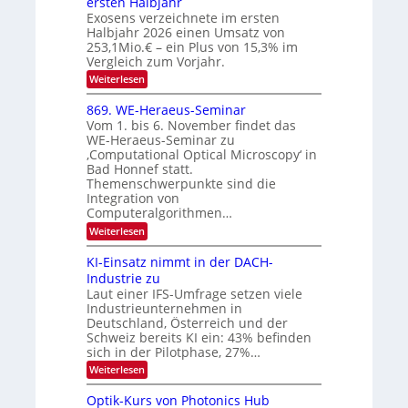
ersten Halbjahr
n
Exosens verzeichnete im ersten
N
d
Halbjahr 2026 einen Umsatz von
i
2
e
253,1Mio.€ – ein Plus von 15,3% im
0
K
Vergleich zum Vorjahr.
I
2
:
Weiterlesen
m
6
E
i
x
t
869. WE-Heraeus-Seminar
o
d
Vom 1. bis 6. November findet das
s
e
WE-Heraeus-Seminar zu
e
n
‚Computational Optical Microscopy‘ in
n
k
Bad Honnef statt.
s
t
m
Themenschwerpunkte sind die
e
Integration von
l
Computeralgorithmen…
d
:
Weiterlesen
e
8
t
6
s
KI-Einsatz nimmt in der DACH-
9
t
Industrie zu
.
a
Laut einer IFS-Umfrage setzen viele
W
r
Industrieunternehmen in
E
k
-
e
Deutschland, Österreich und der
H
s
Schweiz bereits KI ein: 43% befinden
e
W
sich in der Pilotphase, 27%…
r
a
:
Weiterlesen
a
c
K
e
h
I
u
s
Optik-Kurs von Photonics Hub
-