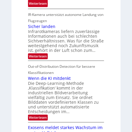
4
e
:
ö
Weiterlesen
K
h
G
g
-
r
IR-Kamera unterstützt autonome Landung von
u
l
M
d
i
i
Flugzeugen
e
e
d
c
Sicher landen
m
r
Infrarotkameras liefern zuverlässige
e
h
s
i
Informationen auch bei schlechten
d
k
u
n
Sichtverhältnissen. Was für die Straße
T
e
weitestgehend noch Zukunftsmusik
n
V
o
i
ist, gehört in der Luft schon zum…
d
I
u
t
:
Weiterlesen
M
S
r
e
S
a
I
i
e
n
Out-of-Distribution Detection für bessere
n
O
c
n
h
Klassifikationen
t
N
a
e
Wenn die KI mitdenkt
i
T
r
u
Die Deep-Learning-Methode
S
e
l
f
‚Klassifikation‘ kommt in der
a
p
c
industriellen Bildverarbeitung
d
n
e
h
vielfältig zum Einsatz. Sie ordnet
d
e
c
e
T
Bilddaten vordefinierten Klassen zu
r
n
und unterstützt automatisierte
t
a
V
Entscheidungen im…
r
l
I
:
Weiterlesen
a
k
S
W
s
e
I
Exosens meldet starkes Wachstum im
n
O