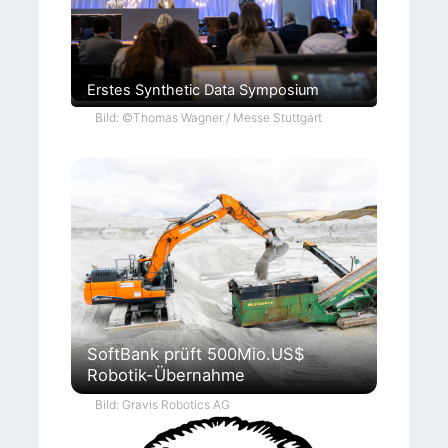
Erstes Synthetic Data Symposium
Bild: ©Thomas Wagner / Messe Stuttgart
SoftBank prüft 500Mio.US$
Robotik-Übernahme
Bild: Gravis Robotics AG