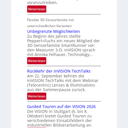
f
voranzutreiben.
e
t
:
Weiterlesen
g
-
P
i
u
Flexible 3D-Sensorfamilie mit
a
o
n
r
n
unterschiedlichen Varianten
d
t
Unbegrenzte Möglichkeiten
R
Zu Beginn des Jahres stellte
n
a
Pepperl+Fuchs ein neues Mitglied der
e
3D-Sensorfamilie SmartRunner vor:
u
r
den Measurer 3-D. inVISION sprach
m
s
mit Annika Felhauer, Technology…
f
c
:
Weiterlesen
a
h
U
h
a
Rückkehr der inVISION TechTalks
n
r
f
Am 22. September kehren die
b
t
t
inVISION TechTalks mit dem Webinar
e
t
(Telecentric) Lenses & Illuminations
z
g
e
aus der Sommerpause zurück.
w
r
c
i
:
Weiterlesen
e
h
s
R
n
n
Guided Touren auf der VISION 2026
c
ü
z
i
Die VISION in Stuttgart (6. bis 8.
h
c
t
Oktober) bietet Guided Touren zu
k
e
k
verschiedenen Einsatzfeldern der
e
n
k
industriellen Bildverarbeitung an.
M